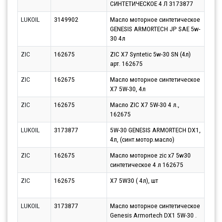
СИНТЕТИЧЕСКОЕ 4 Л 3173877
LUKOIL
3149902
Масло моторное синтетическое
Парт
GENESIS ARMORTECH JP SAE 5w-
17.0
30 4л
ZIC
162675
ZIC X7 Syntetic 5w-30 SN (4л)
Парт
арт. 162675
12.0
ZIC
162675
Масло моторное синтетическое
Парт
X7 5W-30, 4л
10.0
ZIC
162675
Масло ZIC X7 5W-30 4 л.,
Парт
162675
10.0
LUKOIL
3173877
5W-30 GENESIS ARMORTECH DX1,
Парт
4л, (синт.мотор.масло)
10.0
ZIC
162675
Масло моторное zic x7 5w30
Парт
синтетическое 4 л 162675
12.0
ZIC
162675
X7 5W30 ( 4л), шт
Парт
12.0
LUKOIL
3173877
Масло моторное синтетическое
Парт
Genesis Armortech DX1 5W-30 .
17.0