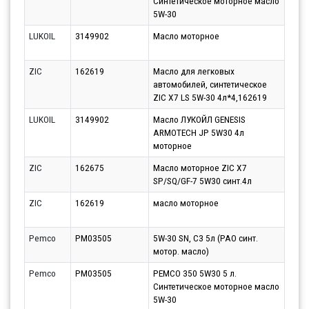
Синтетическое моторное масло
11.0
5W-30
LUKOIL
3149902
Масло моторное
Парт
10.0
ZIC
162619
Масло для легковых
Парт
автомобилей, синтетическое
10.0
ZIC X7 LS 5W-30 4л*4,162619
LUKOIL
3149902
Масло ЛУКОЙЛ GENESIS
Парт
ARMOTECH JP 5W30 4л
11.0
моторное
ZIC
162675
Масло моторное ZIC X7
Парт
SP/SQ/GF-7 5W30 синт.4л
10.0
ZIC
162619
масло моторное
Парт
12.0
Pemco
PM03505
5W-30 SN, C3 5л (PAO синт.
Парт
мотор. масло)
10.0
Pemco
PM03505
PEMCO 350 5W30 5 л.
Парт
Синтетическое моторное масло
13.0
5W-30