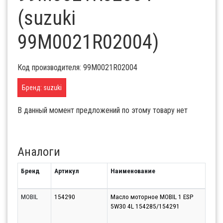
(suzuki
99M0021R02004)
Код производителя: 99M0021R02004
Бренд: suzuki
В данный момент предложений по этому товару нет
Аналоги
Бренд
Артикул
Наименование
Срок
MOBIL
154290
Масло моторное MOBIL 1 ESP
Моск
5W30 4L 154285/154291
(Кра
09.0