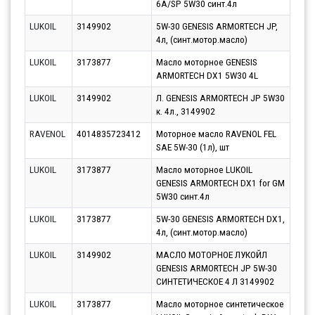
6A/SP 5W30 синт.4л
LUKOIL
3149902
5W-30 GENESIS ARMORTECH JP,
Парт
4л, (синт.мотор.масло)
10.0
LUKOIL
3173877
Масло моторное GENESIS
Парт
ARMORTECH DX1 5W30 4L
12.0
LUKOIL
3149902
Л. GENESIS ARMORTECH JP 5W30
Парт
к. 4л., 3149902
10.0
RAVENOL
4014835723412
Моторное масло RAVENOL FEL
Парт
SAE 5W-30 (1л), шт
11.0
LUKOIL
3173877
Масло моторное LUKOIL
Парт
GENESIS ARMORTECH DX1 for GM
10.0
5W30 синт.4л
LUKOIL
3173877
5W-30 GENESIS ARMORTECH DX1,
Парт
4л, (синт.мотор.масло)
10.0
LUKOIL
3149902
МАСЛО МОТОРНОЕ ЛУКОЙЛ
Парт
GENESIS ARMORTECH JP 5W-30
12.0
СИНТЕТИЧЕСКОЕ 4 Л 3149902
LUKOIL
3173877
Масло моторное синтетическое
Парт