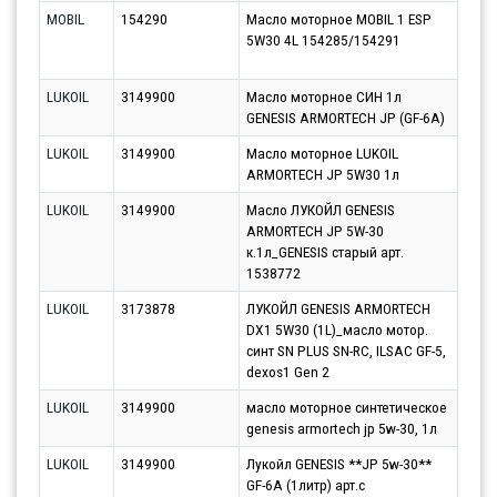
MOBIL
154290
Масло моторное MOBIL 1 ESP
Моск
5W30 4L 154285/154291
(Бал
09.0
LUKOIL
3149900
Масло моторное СИН 1л
Парт
GENESIS ARMORTECH JP (GF-6A)
11.0
LUKOIL
3149900
Масло моторное LUKOIL
Парт
ARMORTECH JP 5W30 1л
13.0
LUKOIL
3149900
Масло ЛУКОЙЛ GENESIS
Парт
ARMORTECH JP 5W-30
10.0
к.1л_GENESIS старый арт.
1538772
LUKOIL
3173878
ЛУКОЙЛ GENESIS ARMORTECH
Парт
DX1 5W30 (1L)_масло мотор.
17.0
синт SN PLUS SN-RC, ILSAC GF-5,
dexos1 Gen 2
LUKOIL
3149900
масло моторное синтетическое
Парт
genesis armortech jp 5w-30, 1л
10.0
LUKOIL
3149900
Лукойл GENESIS **JP 5w-30**
Парт
GF-6A (1литр) арт.c
12.0