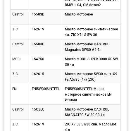
BMW LL04, GM dexos2
Castrol
15583D
Масло моторное
Парт
10.0
ZIC
162619
Масло моторное синтетическое
Парт
4л. ZIC X7 LS 5W-30
11.0
Castrol
15583D
Масло моторное CASTROL
Парт
Magnatec 5W30 A5 4л
13.0
MOBIL
154756
Масло MOBIL SUPER 3000 XE 5W-
Парт
30 4л
11.0
ZIC
162615
Масло моторное 5W30 синт. X9
Парт
FE A5/B5 (4л) (ZIC)
10.0
ENI
ENI5W30ISINTFE4
ENI5W30ISINTFE4 Масло
Парт
моторное синтетическое ENI
11.0
Италия
Castrol
15C3EC
Масло моторное CASTROL
Парт
MAGNATEC 5W-30 C3 4л
13.0
ZIC
162619
ZIC X7 LS 5W30 син. масло мот.
Парт
4 л
12.0