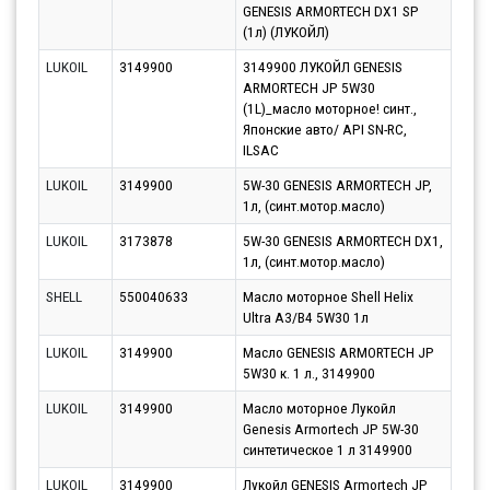
GENESIS ARMORTECH DX1 SP
10.0
(1л) (ЛУКОЙЛ)
LUKOIL
3149900
3149900 ЛУКОЙЛ GENESIS
Парт
ARMORTECH JP 5W30
11.0
(1L)_масло моторное! синт.,
Японские авто/ API SN-RC,
ILSAC
LUKOIL
3149900
5W-30 GENESIS ARMORTECH JP,
Парт
1л, (синт.мотор.масло)
10.0
LUKOIL
3173878
5W-30 GENESIS ARMORTECH DX1,
Парт
1л, (синт.мотор.масло)
10.0
SHELL
550040633
Масло моторное Shell Helix
Парт
Ultra A3/B4 5W30 1л
13.0
LUKOIL
3149900
Масло GENESIS ARMORTECH JP
Парт
5W30 к. 1 л., 3149900
17.0
LUKOIL
3149900
Масло моторное Лукойл
Парт
Genesis Armortech JP 5W-30
17.0
синтетическое 1 л 3149900
LUKOIL
3149900
Лукойл GENESIS Armortech JP
Парт