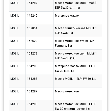
MOBIL
154287
Масло моторное MOBIL Mobil1
Парт
ESP 5W30 синт.1л
11.0
MOBIL
146240
Моторное масло
Парт
12.0
MOBIL
152054
Масло синтетическое MOBIL 1
Парт
ESP 5W30 1л
12.0
MOBIL
152622
Масло моторное 5W-30 ESP
Парт
Formula, 1 л.
12.0
MOBIL
154279
Масло моторное синт. Mobil 1
Парт
ESP 5W-30 (1л)
12.0
MOBIL
154283
Моторное масло MOBIL 1 ESP
Парт
5W-30 кан. 1л
12.0
MOBIL
154288
Масло MOBIL 1 ESP 5W-30 1л.
Парт
12.0
MOBIL
154287
Масло моторное
Парт
12.0
MOBIL
154283
Масло моторное MOBIL 1 ESP
Парт
5W-30 синтетическое 1 л
17.0