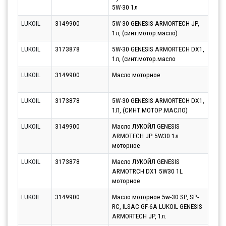
5W-30 1л
12.0
LUKOIL
3149900
5W-30 GENESIS ARMORTECH JP,
Парт
1л, (синт.мотор.масло)
12.0
LUKOIL
3173878
5W-30 GENESIS ARMORTECH DX1,
Парт
1л, (синт.мотор.масло
12.0
LUKOIL
3149900
Масло моторное
Парт
10.0
LUKOIL
3173878
5W-30 GENESIS ARMORTECH DX1,
Парт
1Л, (СИНТ.МОТОР.МАСЛО)
12.0
LUKOIL
3149900
Масло ЛУКОЙЛ GENESIS
Парт
ARMOTECH JP 5W30 1л
11.0
моторное
LUKOIL
3173878
Масло ЛУКОЙЛ GENESIS
Парт
ARMOTRCH DX1 5W30 1L
11.0
моторное
LUKOIL
3149900
Масло моторное 5w-30 SP, SP-
Парт
RC, ILSAC GF-6A LUKOIL GENESIS
17.0
ARMORTECH JP, 1л.