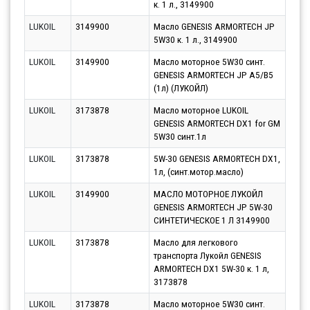
к. 1 л., 3149900
10.0
LUKOIL
3149900
Масло GENESIS ARMORTECH JP
Парт
5W30 к. 1 л., 3149900
11.0
LUKOIL
3149900
Масло моторное 5W30 синт.
Парт
GENESIS ARMORTECH JP A5/B5
10.0
(1л) (ЛУКОЙЛ)
LUKOIL
3173878
Масло моторное LUKOIL
Парт
GENESIS ARMORTECH DX1 for GM
10.0
5W30 синт.1л
LUKOIL
3173878
5W-30 GENESIS ARMORTECH DX1,
Парт
1л, (синт.мотор.масло)
10.0
LUKOIL
3149900
МАСЛО МОТОРНОЕ ЛУКОЙЛ
Парт
GENESIS ARMORTECH JP 5W-30
12.0
СИНТЕТИЧЕСКОЕ 1 Л 3149900
LUKOIL
3173878
Масло для легкового
Парт
транспорта Лукойл GENESIS
10.0
ARMORTECH DX1 5W-30 к. 1 л,
3173878
LUKOIL
3173878
Масло моторное 5W30 синт.
Парт