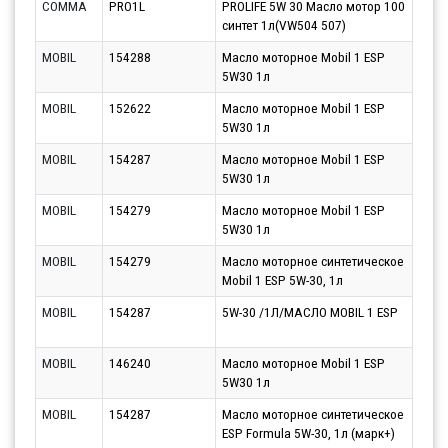
COMMA
PRO1L
PROLIFE 5W 30 Масло мотор 100
Парт
синтет 1л(VW504 507)
11.0
MOBIL
154288
Масло моторное Mobil 1 ESP
Парт
5W30 1л
13.0
MOBIL
152622
Масло моторное Mobil 1 ESP
Парт
5W30 1л
13.0
MOBIL
154287
Масло моторное Mobil 1 ESP
Парт
5W30 1л
13.0
MOBIL
154279
Масло моторное Mobil 1 ESP
Парт
5W30 1л
13.0
MOBIL
154279
Масло моторное синтетическое
Парт
Mobil 1 ESP 5W-30, 1л
10.0
MOBIL
154287
5W-30 /1Л/МАСЛО MOBIL 1 ESP
Парт
12.0
MOBIL
146240
Масло моторное Mobil 1 ESP
Парт
5W30 1л
13.0
MOBIL
154287
Масло моторное синтетическое
Парт
ESP Formula 5W-30, 1л (марк+)
11.0