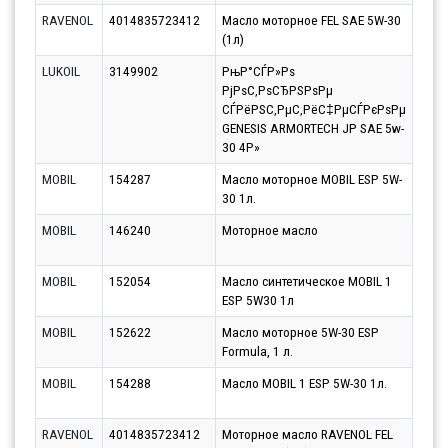
RAVENOL
4014835723412
Масло моторное FEL SAE 5W-30
Парт
(1л)
11.0
LUKOIL
3149902
РњР°СЃР»Рѕ
Парт
РјРѕС‚РѕСЂРЅРѕРµ
11.0
СЃРёРЅС‚РµС‚РёС‡РµСЃРєРѕРµ
GENESIS ARMORTECH JP SAE 5w-
30 4Р»
MOBIL
154287
Масло моторное MOBIL ESP 5W-
Парт
30 1л.
17.0
MOBIL
146240
Моторное масло
Парт
17.0
MOBIL
152054
Масло синтетическое MOBIL 1
Парт
ESP 5W30 1л
17.0
MOBIL
152622
Масло моторное 5W-30 ESP
Парт
Formula, 1 л.
17.0
MOBIL
154288
Масло MOBIL 1 ESP 5W-30 1л.
Парт
17.0
RAVENOL
4014835723412
Моторное масло RAVENOL FEL
Парт