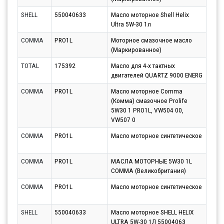
SHELL
550040633
Масло моторное Shell Helix
Парт
Ultra 5W-30 1л
17.0
COMMA
PRO1L
Моторное смазочное масло
Парт
(Маркированное)
12.0
TOTAL
175392
Масло для 4-х тактных
Парт
двигателей QUARTZ 9000 ENERG
12.0
COMMA
PRO1L
Масло моторное Comma
Парт
(Комма) смазочное Prolife
13.0
5W30 1 PRO1L, VW504 00,
VW507 0
COMMA
PRO1L
Масло моторное синтетическое
Парт
17.0
COMMA
PRO1L
МАСЛА МОТОРНЫЕ 5W30 1L
Парт
COMMA (Великобритания)
11.0
COMMA
PRO1L
Масло моторное синтетическое
Парт
12.0
SHELL
550040633
Масло моторное SHELL HELIX
Парт
ULTRA 5W-30 1Л 55004063
12.0