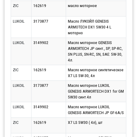
ZIC
162619
масло моторное
Парт
11.0
LUKOIL
3173877
Масло ЛУКОЙЛ GENESIS
Парт
ARMOTECH DX1 5W30 4 L
11.0
моторно
LUKOIL
3149902
Масло моторное GENESIS
Парт
ARMORTECH JP синт., SP, SP-RC,
17.0
SN PLUS, SN-RC, SN, SAE: 5W-30,
4л.
ZIC
162619
Масло моторное синтетическое
Парт
X7 LS 5W-30, 4л
10.0
LUKOIL
3173877
Масло моторное LUKOIL
Парт
GENESIS ARMORTECH DX1 for GM
12.0
5W30 синт.4л
LUKOIL
3149902
Масло моторное LUKOIL
Парт
GENESIS ARMORTECH JP GF-6A/S
11.0
ZIC
162619
X7 LS 5W30 ( 4л), шт
Парт
12.0