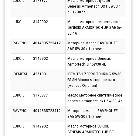
LUKOIL
3173877
Масло моторное Лукойл
Парт
Genesis Armortech DX1 5W30 4
10.0
л 3173877
LUKOIL
3149902
Масло моторное синтетическое
Парт
GENESIS ARMORTECH JP SAE 5w-
11.0
30 4л
RAVENOL
4014835723412
Моторное масло RAVENOL FEL
Парт
SAE 5W-30 ( 1л) new
17.0
LUKOIL
3149902
Масло моторное Genesis
Парт
Armortech JP 5W30 4L
12.0
IDEMITSU
4251001
IDEMITSU ZEPRO TOURING 5W30
Парт
FS SN Масло моторное синт.
11.0
(железо/Япония)
LUKOIL
3173877
масло моторное синтетическое
Парт
genesis armortech dx1 5w-30, 4л
10.0
RAVENOL
4014835723412
Моторное масло RAVENOL FEL
Парт
SAE 5W-30 ( 1л) new
11.0
LUKOIL
3149902
Масло моторное LUKOIL
Парт
GENESIS ARMORTECH JP GF-
10.0