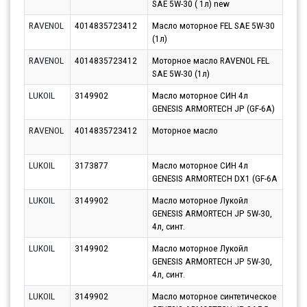
SAE 5W-30 ( 1л) new
11.0
RAVENOL
4014835723412
Масло моторное FEL SAE 5W-30
Парт
(1л)
11.0
RAVENOL
4014835723412
Моторное масло RAVENOL FEL
Парт
SAE 5W-30 (1л)
12.0
LUKOIL
3149902
Масло моторное СИН 4л
Парт
GENESIS ARMORTECH JP (GF-6A)
11.0
RAVENOL
4014835723412
Моторное масло
Парт
10.0
LUKOIL
3173877
Масло моторное СИН 4л
Парт
GENESIS ARMORTECH DX1 (GF-6A
11.0
LUKOIL
3149902
Масло моторное Лукойл
Парт
GENESIS ARMORTECH JP 5W-30,
11.0
4л, синт.
LUKOIL
3149902
Масло моторное Лукойл
Парт
GENESIS ARMORTECH JP 5W-30,
13.0
4л, синт.
LUKOIL
3149902
Масло моторное синтетическое
Парт