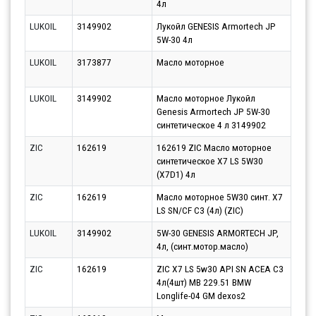
4л
LUKOIL
3149902
Лукойл GENESIS Armortech JP
Парт
5W-30 4л
12.0
LUKOIL
3173877
Масло моторное
Парт
10.0
LUKOIL
3149902
Масло моторное Лукойл
Парт
Genesis Armortech JP 5W-30
17.0
синтетическое 4 л 3149902
ZIC
162619
162619 ZIC Масло моторное
Парт
синтетическое X7 LS 5W30
12.0
(X7D1) 4л
ZIC
162619
Масло моторное 5W30 синт. X7
Парт
LS SN/CF C3 (4л) (ZIC)
10.0
LUKOIL
3149902
5W-30 GENESIS ARMORTECH JP,
Парт
4л, (синт.мотор.масло)
12.0
ZIC
162619
ZIC X7 LS 5w30 API SN ACEA C3
Парт
4л(4шт) MB 229.51 BMW
11.0
Longlife-04 GM dexos2