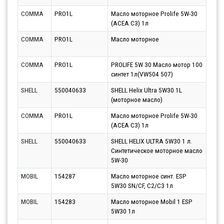
COMMA
PRO1L
Масло моторное Prolife 5W-30
Парт
(ACEA C3) 1л
11.0
COMMA
PRO1L
Масло моторное
Парт
10.0
COMMA
PRO1L
PROLIFE 5W 30 Масло мотор 100
Парт
синтет 1л(VW504 507)
10.0
SHELL
550040633
SHELL Helix Ultra 5W30 1L
Парт
(моторное масло)
12.0
COMMA
PRO1L
Масло моторное Prolife 5W-30
Парт
(ACEA C3) 1л
13.0
SHELL
550040633
SHELL HELIX ULTRA 5W30 1 л.
Парт
Синтетическое моторное масло
13.0
5W-30
MOBIL
154287
Масло моторное синт. ESP
Парт
5W30 SN/CF, C2/C3 1л
10.0
MOBIL
154283
Масло моторное Mobil 1 ESP
Парт
5W30 1л
13.0