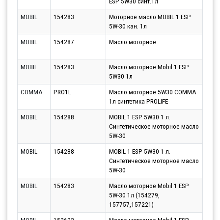
ESP 5W30 синт.1л
10.0
MOBIL
154283
Моторное масло MOBIL 1 ESP
Парт
5W-30 кан. 1л
11.0
MOBIL
154287
Масло моторное
Парт
11.0
MOBIL
154283
Масло моторное Mobil 1 ESP
Парт
5W30 1л
11.0
COMMA
PRO1L
Масло моторное 5W30 COMMA
Парт
1л синтетика PROLIFE
12.0
MOBIL
154288
MOBIL 1 ESP 5W30 1 л.
Парт
Синтетическое моторное масло
12.0
5W-30
MOBIL
154288
MOBIL 1 ESP 5W30 1 л.
Парт
Синтетическое моторное масло
13.0
5W-30
MOBIL
154283
Масло моторное Mobil 1 ESP
Парт
5W-30 1л (154279,
12.0
157757,157221)