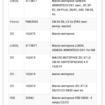
LUKOIL
3173877
Масло моторное GENESIS
Парт
ARMORTECH DX1 синт., SP, SP-
17.0
RC, SN PLUS, SN-RC, SAE: 5W-30,
4л.
Pemco
PM03505
5W-30 SN, C3 5л (PAO синт.
Парт
мотор. масло)
10.0
ZIC
162675
Масло моторное
Парт
10.0
LUKOIL
3173877
Масло моторное LUKOIL
Парт
GENESIS ARMORTECH DX1 for GM
11.0
ZIC
162619
МАСЛО МОТОРНОЕ ZIC X7 LS
Парт
5W-30 СИНТЕТИЧЕСКОЕ 4 Л
12.0
162619
ZIC
162619
масло моторное
Парт
17.0
ZIC
162619
Масло моторное ZIC X7 LS
Парт
SN/CF/C3 5W30 синт.4л
10.0
FEBI
32942
Масло моторное FEBI 5W30 - 4
Парт
литра C2/C3
12.0