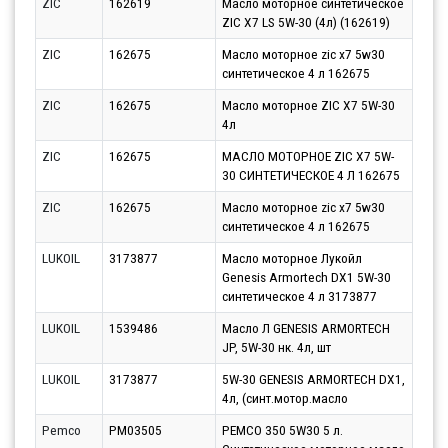
ZIC
162619
Масло моторное синтетическое
Парт
ZIC X7 LS 5W-30 (4л) (162619)
10.0
ZIC
162675
Масло моторное zic x7 5w30
Парт
синтетическое 4 л 162675
11.0
ZIC
162675
Масло моторное ZIC X7 5W-30
Парт
4л
11.0
ZIC
162675
МАСЛО МОТОРНОЕ ZIC X7 5W-
Парт
30 СИНТЕТИЧЕСКОЕ 4 Л 162675
12.0
ZIC
162675
Масло моторное zic x7 5w30
Парт
синтетическое 4 л 162675
17.0
LUKOIL
3173877
Масло моторное Лукойл
Парт
Genesis Armortech DX1 5W-30
17.0
синтетическое 4 л 3173877
LUKOIL
1539486
Масло Л GENESIS ARMORTECH
Парт
JP, 5W-30 нк. 4л, шт
11.0
LUKOIL
3173877
5W-30 GENESIS ARMORTECH DX1,
Парт
4л, (синт.мотор.масло
12.0
Pemco
PM03505
PEMCO 350 5W30 5 л.
Парт