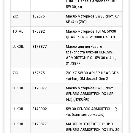
LUKOIL Genesis Armortech DX1
11.0
5W-30, 4л
ZIC
162675
Масло моторное 5W30 синт. X7
Парт
SP (4л) (ZIC)
10.0
TOTAL
175392
Масло моторное TOTAL 5W30
Парт
QUARTZ ENERGY 9000 HKS 1Л.
12.0
LUKOIL
3173877
Масло для легкового
Парт
транспорта Лукойл GENESIS
10.0
ARMORTECH DX1 5W-30 к. 4 л.,
3173877
ZIC
162675
ZIC X7 5W-30 API SP ILSAC GF-6
Парт
4л(4шт) GM dexos1 Gen 2
11.0
LUKOIL
3173877
Масло моторное 5W30 синт.
Парт
GENESIS ARMORTECH DX1 SP
10.0
(4л) (ЛУКОЙЛ)
LUKOIL
3149902
5W-30 GENESIS ARMORTECH JP,
Парт
4л, (синт.мотор.масло)
10.0
LUKOIL
3173877
МАСЛО МОТОРНОЕ ЛУКОЙЛ
Парт
GENESIS ARMORTECH DX1 5W-30
12.0