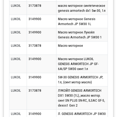
LUKOIL
3173878
масло моторное синтетическое
Парт
genesis armortech dx1 5w-30, 1л
10.0
LUKOIL
3149900
Масло моторное Genesis
Парт
Armortech JP 5W30 1L
12.0
LUKOIL
3149900
Масло моторное Лукойл
Парт
Genesis Armortech JP 5W30 1
12.0
LUKOIL
3173878
Масло моторное
Парт
10.0
LUKOIL
3149900
Масло моторное LUKOIL
Парт
GENESIS ARMORTECH JP GF-
10.0
6A/SP 5W30 синт.1л
LUKOIL
3149900
5W-30 GENESIS ARMORTECH JP,
Парт
1л, (синт.мотор.масло)
10.0
LUKOIL
3173878
ЛУКОЙЛ GENESIS ARMORTECH
Парт
DX1 5W30 (1L)_масло мотор.
11.0
синт SN PLUS SN-RC, ILSAC GF-5,
dexos1 Gen 2
LUKOIL
3149900
Л. GENESIS ARMORTECH JP 5W30
Парт