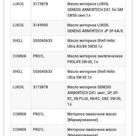
LUKOIL
3173878
Масло моторное LUKOIL
Парт
GENESIS ARMORTECH DX1 for GM
12.0
5W30 синт.1л
LUKOIL
3149900
Масло моторное LUKOIL
Парт
GENESIS ARMORTECH JP GF-6A/S
11.0
SHELL
550040633
Масло моторное Shell Helix
Парт
Ultra A3/B4 5W30 1л
11.0
COMMA
PRO1L
Масло моторное синтетическое
Парт
PROLIFE 5W-30, 1л
10.0
SHELL
550040633
Масло моторное Shell Helix
Парт
Ultra 5W-30 1л
12.0
LUKOIL
3173878
Масло моторное GENESIS
Парт
ARMORTECH DX1 синт., SP, SP-
17.0
RC, SN PLUS, SN-RC, SAE: 5W-30,
1л.
COMMA
PRO1L
Моторное смазочное масло
Парт
(Маркированное)
12.0
COMMA
PRO1L
Моторное смазочное масло
Парт
(Маркированное)
12.0