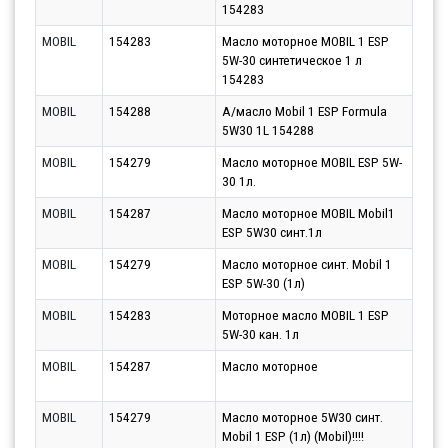
154283
MOBIL
154283
Масло моторное MOBIL 1 ESP
Парт
5W-30 синтетическое 1 л
13.0
154283
MOBIL
154288
А/масло Mobil 1 ESP Formula
Парт
5W30 1L 154288
12.0
MOBIL
154279
Масло моторное MOBIL ESP 5W-
Парт
30 1л.
17.0
MOBIL
154287
Масло моторное MOBIL Mobil1
Парт
ESP 5W30 синт.1л
17.0
MOBIL
154279
Масло моторное синт. Mobil 1
Парт
ESP 5W-30 (1л)
17.0
MOBIL
154283
Моторное масло MOBIL 1 ESP
Парт
5W-30 кан. 1л
17.0
MOBIL
154287
Масло моторное
Парт
17.0
MOBIL
154279
Масло моторное 5W30 синт.
Парт
Mobil 1 ESP (1л) (Mobil)!!!!
10.0