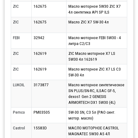
ZIC
162675
Масло моторное 5W30 ZIC X7
Парт
4л синтетика API SP ILS
12.0
ZIC
162675
Масло ZIC X7 5W-30 4л
Парт
12.0
FEBI
32942
Масло моторное FEBI 5W30 - 4
Парт
литра C2/C3
13.0
ZIC
162619
ZIC Масло моторное X7 LS
Парт
5W30 4л 162619
10.0
ZIC
162619
Масло моторное ZIC X7 LS C3
Парт
5W-30 4л
11.0
LUKOIL
3173877
Масло моторное синтетическое
Парт
SN PLUS/SN-RC, ILSAC GF-5,
10.0
dexos1 Gen 2 GENESIS
ARMORTECH DX1 5W30 (4L)
Pemco
PM03505
5W-30 SN, C3 5л (PAO синт.
Парт
мотор. масло)
12.0
Castrol
15583D
МАСЛО МОТОРНОЕ CASTROL
Парт
MAGNATEC 5W30 A5 4Л
11.0