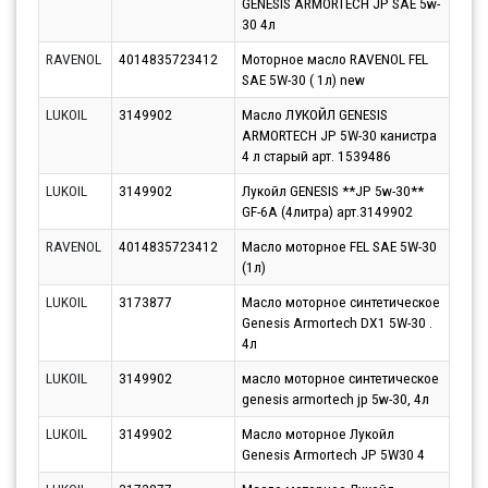
GENESIS ARMORTECH JP SAE 5w-
11.0
30 4л
RAVENOL
4014835723412
Моторное масло RAVENOL FEL
Парт
SAE 5W-30 ( 1л) new
12.0
LUKOIL
3149902
Масло ЛУКОЙЛ GENESIS
Парт
ARMORTECH JP 5W-30 канистра
10.0
4 л старый арт. 1539486
LUKOIL
3149902
Лукойл GENESIS **JP 5w-30**
Парт
GF-6A (4литра) арт.3149902
12.0
RAVENOL
4014835723412
Масло моторное FEL SAE 5W-30
Парт
(1л)
11.0
LUKOIL
3173877
Масло моторное синтетическое
Парт
Genesis Armortech DX1 5W-30 .
11.0
4л
LUKOIL
3149902
масло моторное синтетическое
Парт
genesis armortech jp 5w-30, 4л
10.0
LUKOIL
3149902
Масло моторное Лукойл
Парт
Genesis Armortech JP 5W30 4
12.0