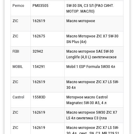
Pemco
PM03505
5W-30 SN, C3 5Л (PAO СИНТ.
Парт
МОТОР. МАСЛО)
12.0
ZIC
162619
Масло моторное
Парт
10.0
ZIC
162675
Масло Моторное ZIC X7 5W-30
Парт
SN Plus (4л)
10.0
FEBI
32942
Масло моторное SAE 5W-30
Парт
Longlife (4,0 L) синтетическое
11.0
MOBIL
154291
Mobil 1 ESP Formula 5W30 4л
Парт
12.0
ZIC
162619
Масло моторное ZIC X7 LS 5W-
Парт
30 4л
12.0
Castrol
15583D
Моторное масло Castrol
Парт
Magnatec 5W-30 A5, 4 л
11.0
ZIC
162619
Масло моторное 5W30 ZIC X7
Парт
LS 4л синтетика С3 (пла
12.0
ZIC
162619
Масло моторное ZIC X7 LS 5W-
Парт
30, 4л., синт., SN, C3, MB 229.51,
17.0