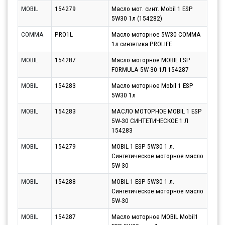
MOBIL
154279
Масло мот. синт. Mobil 1 ESP
Парт
5W30 1л (154282)
12.0
COMMA
PRO1L
Масло моторное 5W30 COMMA
Парт
1л синтетика PROLIFE
11.0
MOBIL
154287
Масло моторное MOBIL ESP
Парт
FORMULA 5W-30 1Л 154287
12.0
MOBIL
154283
Масло моторное Mobil 1 ESP
Парт
5W30 1л
11.0
MOBIL
154283
МАСЛО МОТОРНОЕ MOBIL 1 ESP
Парт
5W-30 СИНТЕТИЧЕСКОЕ 1 Л
12.0
154283
MOBIL
154279
MOBIL 1 ESP 5W30 1 л.
Парт
Синтетическое моторное масло
11.0
5W-30
MOBIL
154288
MOBIL 1 ESP 5W30 1 л.
Парт
Синтетическое моторное масло
11.0
5W-30
MOBIL
154287
Масло моторное MOBIL Mobil1
Парт