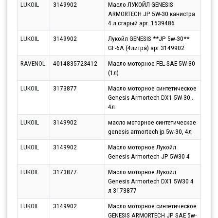
LUKOIL
3149902
Масло ЛУКОЙЛ GENESIS
Парт
ARMORTECH JP 5W-30 канистра
10.0
4 л старый арт. 1539486
LUKOIL
3149902
Лукойл GENESIS **JP 5w-30**
Парт
GF-6A (4литра) арт.3149902
12.0
RAVENOL
4014835723412
Масло моторное FEL SAE 5W-30
Парт
(1л)
11.0
LUKOIL
3173877
Масло моторное синтетическое
Парт
Genesis Armortech DX1 5W-30 .
11.0
4л
LUKOIL
3149902
масло моторное синтетическое
Парт
genesis armortech jp 5w-30, 4л
10.0
LUKOIL
3149902
Масло моторное Лукойл
Парт
Genesis Armortech JP 5W30 4
12.0
LUKOIL
3173877
Масло моторное Лукойл
Парт
Genesis Armortech DX1 5W30 4
10.0
л 3173877
LUKOIL
3149902
Масло моторное синтетическое
Парт
GENESIS ARMORTECH JP SAE 5w-
11.0