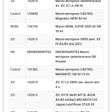
ZIC
162619
Масло моторное синтетическое
Парт
4л. ZIC X7 LS 5W-30
11.0
Castrol
15583D
Масло моторное CASTROL
Парт
Magnatec 5W30 A5 4л
13.0
MOBIL
154756
Масло MOBIL SUPER 3000 XE 5W-
Парт
30 4л
11.0
ZIC
162615
Масло моторное 5W30 синт. X9
Парт
FE A5/B5 (4л) (ZIC)
10.0
ENI
ENI5W30ISINTFE4
ENI5W30ISINTFE4 Масло
Парт
моторное синтетическое ENI
11.0
Италия
Castrol
15C3EC
Масло моторное CASTROL
Парт
MAGNATEC 5W-30 C3 4л
13.0
ZIC
162619
ZIC X7 LS 5W30 син. масло мот.
Парт
4 л
12.0
ZIC
162615
ZIC X9 FE 5w30 API SL ACEA
Парт
A5/B5 4л(4шт) WSS-M2C913-D
11.0
Jaguar-Land Rover STJLR 03