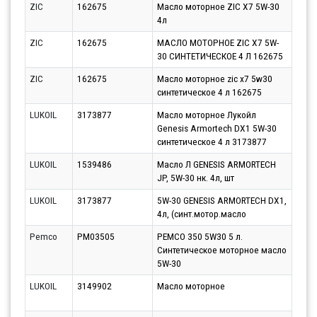
ZIC
162675
Масло моторное ZIC X7 5W-30
Парт
4л
11.0
ZIC
162675
МАСЛО МОТОРНОЕ ZIC X7 5W-
Парт
30 СИНТЕТИЧЕСКОЕ 4 Л 162675
12.0
ZIC
162675
Масло моторное zic x7 5w30
Парт
синтетическое 4 л 162675
17.0
LUKOIL
3173877
Масло моторное Лукойл
Парт
Genesis Armortech DX1 5W-30
17.0
синтетическое 4 л 3173877
LUKOIL
1539486
Масло Л GENESIS ARMORTECH
Парт
JP, 5W-30 нк. 4л, шт
11.0
LUKOIL
3173877
5W-30 GENESIS ARMORTECH DX1,
Парт
4л, (синт.мотор.масло
12.0
Pemco
PM03505
PEMCO 350 5W30 5 л.
Парт
Синтетическое моторное масло
11.0
5W-30
LUKOIL
3149902
Масло моторное
Парт
10.0