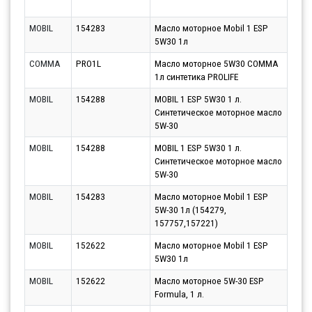
11.0
MOBIL
154283
Масло моторное Mobil 1 ESP
Парт
5W30 1л
11.0
COMMA
PRO1L
Масло моторное 5W30 COMMA
Парт
1л синтетика PROLIFE
12.0
MOBIL
154288
MOBIL 1 ESP 5W30 1 л.
Парт
Синтетическое моторное масло
12.0
5W-30
MOBIL
154288
MOBIL 1 ESP 5W30 1 л.
Парт
Синтетическое моторное масло
13.0
5W-30
MOBIL
154283
Масло моторное Mobil 1 ESP
Парт
5W-30 1л (154279,
12.0
157757,157221)
MOBIL
152622
Масло моторное Mobil 1 ESP
Парт
5W30 1л
11.0
MOBIL
152622
Масло моторное 5W-30 ESP
Парт
Formula, 1 л.
11.0