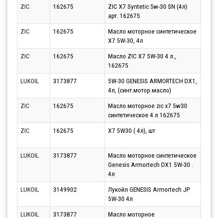
ZIC
162675
ZIC X7 Syntetic 5w-30 SN (4л)
Парт
арт. 162675
12.0
ZIC
162675
Масло моторное синтетическое
Парт
X7 5W-30, 4л
10.0
ZIC
162675
Масло ZIC X7 5W-30 4 л.,
Парт
162675
10.0
LUKOIL
3173877
5W-30 GENESIS ARMORTECH DX1,
Парт
4л, (синт.мотор.масло)
10.0
ZIC
162675
Масло моторное zic x7 5w30
Парт
синтетическое 4 л 162675
12.0
ZIC
162675
X7 5W30 ( 4л), шт
Парт
12.0
LUKOIL
3173877
Масло моторное синтетическое
Парт
Genesis Armortech DX1 5W-30 .
17.0
4л
LUKOIL
3149902
Лукойл GENESIS Armortech JP
Парт
5W-30 4л
12.0
LUKOIL
3173877
Масло моторное
Парт