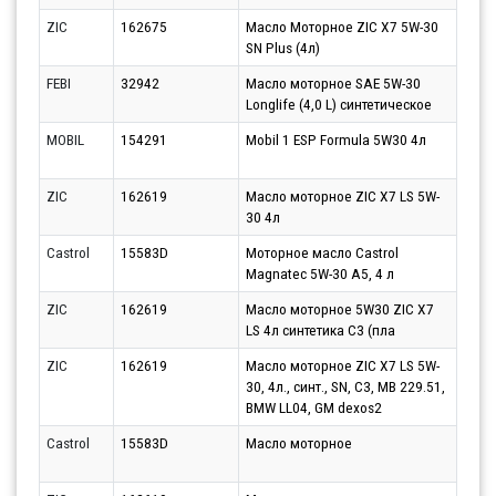
ZIC
162675
Масло Моторное ZIC X7 5W-30
Парт
SN Plus (4л)
10.0
FEBI
32942
Масло моторное SAE 5W-30
Парт
Longlife (4,0 L) синтетическое
11.0
MOBIL
154291
Mobil 1 ESP Formula 5W30 4л
Парт
12.0
ZIC
162619
Масло моторное ZIC X7 LS 5W-
Парт
30 4л
12.0
Castrol
15583D
Моторное масло Castrol
Парт
Magnatec 5W-30 A5, 4 л
11.0
ZIC
162619
Масло моторное 5W30 ZIC X7
Парт
LS 4л синтетика С3 (пла
12.0
ZIC
162619
Масло моторное ZIC X7 LS 5W-
Парт
30, 4л., синт., SN, C3, MB 229.51,
17.0
BMW LL04, GM dexos2
Castrol
15583D
Масло моторное
Парт
10.0