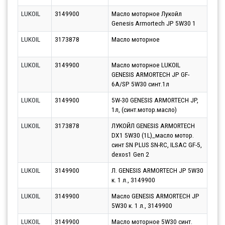
LUKOIL
3149900
Масло моторное Лукойл
Парт
Genesis Armortech JP 5W30 1
12.0
LUKOIL
3173878
Масло моторное
Парт
10.0
LUKOIL
3149900
Масло моторное LUKOIL
Парт
GENESIS ARMORTECH JP GF-
10.0
6A/SP 5W30 синт.1л
LUKOIL
3149900
5W-30 GENESIS ARMORTECH JP,
Парт
1л, (синт.мотор.масло)
10.0
LUKOIL
3173878
ЛУКОЙЛ GENESIS ARMORTECH
Парт
DX1 5W30 (1L)_масло мотор.
11.0
синт SN PLUS SN-RC, ILSAC GF-5,
dexos1 Gen 2
LUKOIL
3149900
Л. GENESIS ARMORTECH JP 5W30
Парт
к. 1 л., 3149900
10.0
LUKOIL
3149900
Масло GENESIS ARMORTECH JP
Парт
5W30 к. 1 л., 3149900
11.0
LUKOIL
3149900
Масло моторное 5W30 синт.
Парт