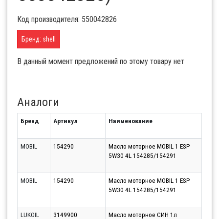
Код производителя: 550042826
Бренд: shell
В данный момент предложений по этому товару нет
Аналоги
Бренд
Артикул
Наименование
Срок
MOBIL
154290
Масло моторное MOBIL 1 ESP
Моск
5W30 4L 154285/154291
(Кра
09.0
MOBIL
154290
Масло моторное MOBIL 1 ESP
Моск
5W30 4L 154285/154291
(Бал
09.0
LUKOIL
3149900
Масло моторное СИН 1л
Парт