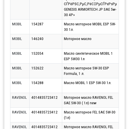
СЃРёРЅС‚РµС‚РёС‡РµСЃРєРѕРµ
GENESIS ARMORTECH JP SAE 5w-
30 4Р»
MOBIL
154287
Масло моторное MOBIL ESP 5W-
Парт
30 1л.
17.0
MOBIL
146240
Моторное масло
Парт
17.0
MOBIL
152054
Масло синтетическое MOBIL 1
Парт
ESP 5W30 1л
17.0
MOBIL
152622
Масло моторное 5W-30 ESP
Парт
Formula, 1 л.
17.0
MOBIL
154288
Масло MOBIL 1 ESP 5W-30 1л.
Парт
17.0
RAVENOL
4014835723412
Моторное масло RAVENOL FEL
Парт
SAE 5W-30 ( 1л) new
11.0
RAVENOL
4014835723412
Масло моторное FEL SAE 5W-30
Парт
(1л)
11.0
RAVENOL
4014835723412
Моторное масло RAVENOL FEL
Парт