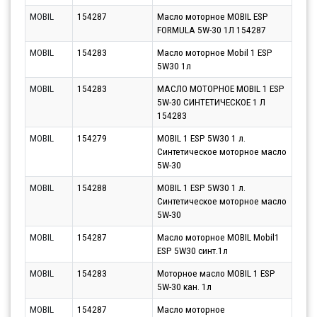
MOBIL
154287
Масло моторное MOBIL ESP
Парт
FORMULA 5W-30 1Л 154287
12.0
MOBIL
154283
Масло моторное Mobil 1 ESP
Парт
5W30 1л
11.0
MOBIL
154283
МАСЛО МОТОРНОЕ MOBIL 1 ESP
Парт
5W-30 СИНТЕТИЧЕСКОЕ 1 Л
12.0
154283
MOBIL
154279
MOBIL 1 ESP 5W30 1 л.
Парт
Синтетическое моторное масло
11.0
5W-30
MOBIL
154288
MOBIL 1 ESP 5W30 1 л.
Парт
Синтетическое моторное масло
11.0
5W-30
MOBIL
154287
Масло моторное MOBIL Mobil1
Парт
ESP 5W30 синт.1л
10.0
MOBIL
154283
Моторное масло MOBIL 1 ESP
Парт
5W-30 кан. 1л
11.0
MOBIL
154287
Масло моторное
Парт