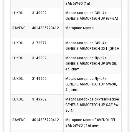
SAE 5W-30 (1л)
12.0
LUKOIL
3149902
Масло моторное СИН 4л
Парт
GENESIS ARMORTECH JP (GF-6A)
11.0
RAVENOL
4014835723412
Моторное масло
Парт
10.0
LUKOIL
3173877
Масло моторное СИН 4л
Парт
GENESIS ARMORTECH DX1 (GF-6A
11.0
LUKOIL
3149902
Масло моторное Лукойл
Парт
GENESIS ARMORTECH JP 5W-30,
11.0
4л, синт.
LUKOIL
3149902
Масло моторное Лукойл
Парт
GENESIS ARMORTECH JP 5W-30,
13.0
4л, синт.
LUKOIL
3149902
Масло моторное синтетическое
Парт
GENESIS ARMORTECH JP SAE 5w-
11.0
30 4л
RAVENOL
4014835723412
Моторное масло RAVENOL FEL
Парт
SAE 5W-30 ( 1л) new
12.0