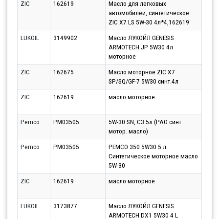
ZIC
162619
Масло для легковых
Парт
автомобилей, синтетическое
10.0
ZIC X7 LS 5W-30 4л*4,162619
LUKOIL
3149902
Масло ЛУКОЙЛ GENESIS
Парт
ARMOTECH JP 5W30 4л
11.0
моторное
ZIC
162675
Масло моторное ZIC X7
Парт
SP/SQ/GF-7 5W30 синт.4л
10.0
ZIC
162619
масло моторное
Парт
12.0
Pemco
PM03505
5W-30 SN, C3 5л (PAO синт.
Парт
мотор. масло)
10.0
Pemco
PM03505
PEMCO 350 5W30 5 л.
Парт
Синтетическое моторное масло
13.0
5W-30
ZIC
162619
масло моторное
Парт
11.0
LUKOIL
3173877
Масло ЛУКОЙЛ GENESIS
Парт
ARMOTECH DX1 5W30 4 L
11.0