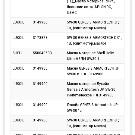
(1L)_масло моторное! синт.,
Японские авто/ API SN-RC,
ILSAC
LUKOIL
3149900
5W-30 GENESIS ARMORTECH JP,
Парт
1л, (синт.мотор.масло)
10.0
LUKOIL
3173878
5W-30 GENESIS ARMORTECH DX1,
Парт
1л, (синт.мотор.масло)
10.0
SHELL
550040633
Масло моторное Shell Helix
Парт
Ultra A3/B4 5W30 1л
13.0
LUKOIL
3149900
Масло GENESIS ARMORTECH JP
Парт
5W30 к. 1 л., 3149900
17.0
LUKOIL
3149900
Масло моторное Лукойл
Парт
Genesis Armortech JP 5W-30
17.0
синтетическое 1 л 3149900
LUKOIL
3149900
Лукойл GENESIS Armortech JP
Парт
5W-30 1л
12.0
LUKOIL
3149900
5W-30 GENESIS ARMORTECH JP,
Парт
1л, (синт.мотор.масло)
12.0