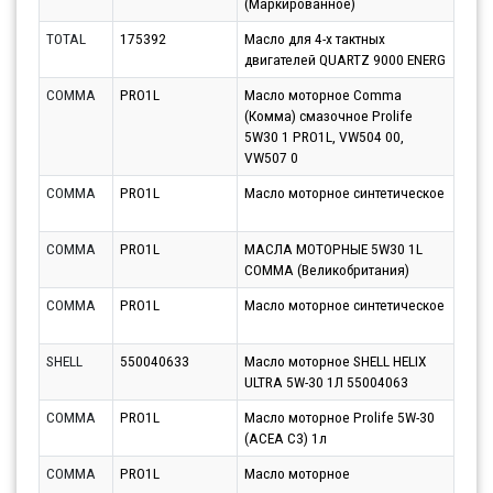
(Маркированное)
12.0
TOTAL
175392
Масло для 4-х тактных
Парт
двигателей QUARTZ 9000 ENERG
12.0
COMMA
PRO1L
Масло моторное Comma
Парт
(Комма) смазочное Prolife
13.0
5W30 1 PRO1L, VW504 00,
VW507 0
COMMA
PRO1L
Масло моторное синтетическое
Парт
17.0
COMMA
PRO1L
МАСЛА МОТОРНЫЕ 5W30 1L
Парт
COMMA (Великобритания)
11.0
COMMA
PRO1L
Масло моторное синтетическое
Парт
12.0
SHELL
550040633
Масло моторное SHELL HELIX
Парт
ULTRA 5W-30 1Л 55004063
12.0
COMMA
PRO1L
Масло моторное Prolife 5W-30
Парт
(ACEA C3) 1л
11.0
COMMA
PRO1L
Масло моторное
Парт