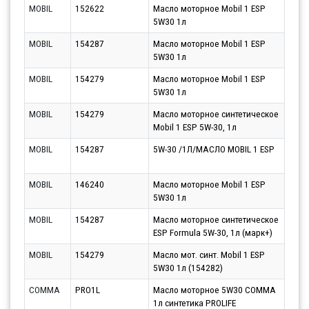
MOBIL
152622
Масло моторное Mobil 1 ESP
Парт
5W30 1л
13.0
MOBIL
154287
Масло моторное Mobil 1 ESP
Парт
5W30 1л
13.0
MOBIL
154279
Масло моторное Mobil 1 ESP
Парт
5W30 1л
13.0
MOBIL
154279
Масло моторное синтетическое
Парт
Mobil 1 ESP 5W-30, 1л
10.0
MOBIL
154287
5W-30 /1Л/МАСЛО MOBIL 1 ESP
Парт
12.0
MOBIL
146240
Масло моторное Mobil 1 ESP
Парт
5W30 1л
13.0
MOBIL
154287
Масло моторное синтетическое
Парт
ESP Formula 5W-30, 1л (марк+)
11.0
MOBIL
154279
Масло мот. синт. Mobil 1 ESP
Парт
5W30 1л (154282)
12.0
COMMA
PRO1L
Масло моторное 5W30 COMMA
Парт
1л синтетика PROLIFE
11.0