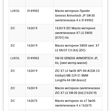
10.0
LUKOIL
3149902
Масло моторное Лукойл
Парт
Genesis Armortech JP 5W-30
17.0
синтетическое 4 л 3149902
ZIC
162619
162619 ZIC Масло моторное
Парт
синтетическое X7 LS 5W30
12.0
(X7D1) 4л
ZIC
162619
Масло моторное 5W30 синт. X7
Парт
LS SN/CF C3 (4л) (ZIC)
10.0
LUKOIL
3149902
5W-30 GENESIS ARMORTECH JP,
Парт
4л, (синт.мотор.масло)
12.0
ZIC
162619
ZIC X7 LS 5w30 API SN ACEA C3
Парт
4л(4шт) MB 229.51 BMW
11.0
Longlife-04 GM dexos2
ZIC
162619
Масло моторное синтетическое
Парт
ZIC X7 LS 5W-30 (4л) (162619)
10.0
ZIC
162675
Масло моторное zic x7 5w30
Парт
синтетическое 4 л 162675
11.0