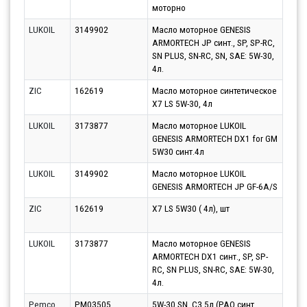
моторно
LUKOIL
3149902
Масло моторное GENESIS
Парт
ARMORTECH JP синт., SP, SP-RC,
17.0
SN PLUS, SN-RC, SN, SAE: 5W-30,
4л.
ZIC
162619
Масло моторное синтетическое
Парт
X7 LS 5W-30, 4л
10.0
LUKOIL
3173877
Масло моторное LUKOIL
Парт
GENESIS ARMORTECH DX1 for GM
12.0
5W30 синт.4л
LUKOIL
3149902
Масло моторное LUKOIL
Парт
GENESIS ARMORTECH JP GF-6A/S
11.0
ZIC
162619
X7 LS 5W30 ( 4л), шт
Парт
12.0
LUKOIL
3173877
Масло моторное GENESIS
Парт
ARMORTECH DX1 синт., SP, SP-
17.0
RC, SN PLUS, SN-RC, SAE: 5W-30,
4л.
Pemco
PM03505
5W-30 SN, C3 5л (PAO синт.
Парт