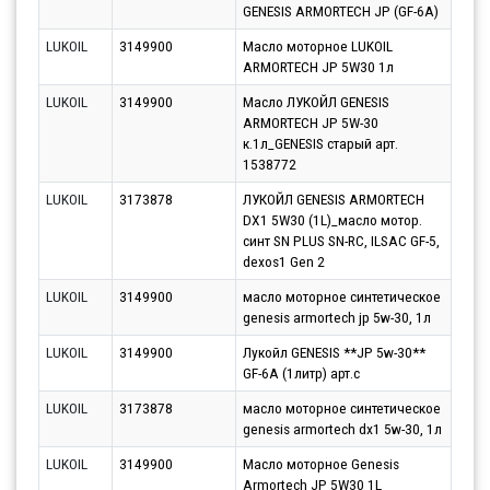
GENESIS ARMORTECH JP (GF-6A)
11.0
LUKOIL
3149900
Масло моторное LUKOIL
Парт
ARMORTECH JP 5W30 1л
13.0
LUKOIL
3149900
Масло ЛУКОЙЛ GENESIS
Парт
ARMORTECH JP 5W-30
10.0
к.1л_GENESIS старый арт.
1538772
LUKOIL
3173878
ЛУКОЙЛ GENESIS ARMORTECH
Парт
DX1 5W30 (1L)_масло мотор.
17.0
синт SN PLUS SN-RC, ILSAC GF-5,
dexos1 Gen 2
LUKOIL
3149900
масло моторное синтетическое
Парт
genesis armortech jp 5w-30, 1л
10.0
LUKOIL
3149900
Лукойл GENESIS **JP 5w-30**
Парт
GF-6A (1литр) арт.c
12.0
LUKOIL
3173878
масло моторное синтетическое
Парт
genesis armortech dx1 5w-30, 1л
10.0
LUKOIL
3149900
Масло моторное Genesis
Парт
Armortech JP 5W30 1L
12.0