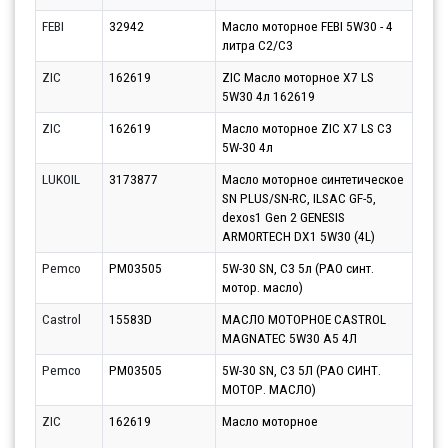
FEBI
32942
Масло моторное FEBI 5W30 - 4
Парт
литра C2/C3
13.0
ZIC
162619
ZIC Масло моторное X7 LS
Парт
5W30 4л 162619
10.0
ZIC
162619
Масло моторное ZIC X7 LS C3
Парт
5W-30 4л
11.0
LUKOIL
3173877
Масло моторное синтетическое
Парт
SN PLUS/SN-RC, ILSAC GF-5,
10.0
dexos1 Gen 2 GENESIS
ARMORTECH DX1 5W30 (4L)
Pemco
PM03505
5W-30 SN, C3 5л (PAO синт.
Парт
мотор. масло)
12.0
Castrol
15583D
МАСЛО МОТОРНОЕ CASTROL
Парт
MAGNATEC 5W30 A5 4Л
11.0
Pemco
PM03505
5W-30 SN, C3 5Л (PAO СИНТ.
Парт
МОТОР. МАСЛО)
12.0
ZIC
162619
Масло моторное
Парт
10.0