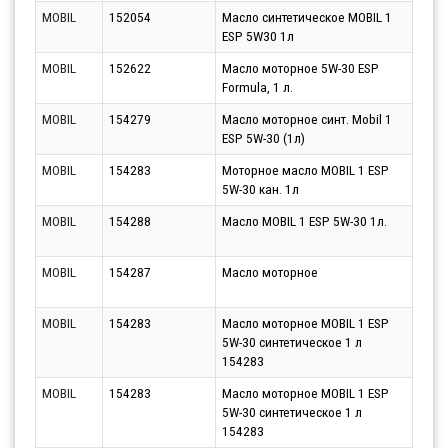
MOBIL
152054
Масло синтетическое MOBIL 1
Парт
ESP 5W30 1л
12.0
MOBIL
152622
Масло моторное 5W-30 ESP
Парт
Formula, 1 л.
12.0
MOBIL
154279
Масло моторное синт. Mobil 1
Парт
ESP 5W-30 (1л)
12.0
MOBIL
154283
Моторное масло MOBIL 1 ESP
Парт
5W-30 кан. 1л
12.0
MOBIL
154288
Масло MOBIL 1 ESP 5W-30 1л.
Парт
12.0
MOBIL
154287
Масло моторное
Парт
12.0
MOBIL
154283
Масло моторное MOBIL 1 ESP
Парт
5W-30 синтетическое 1 л
17.0
154283
MOBIL
154283
Масло моторное MOBIL 1 ESP
Парт
5W-30 синтетическое 1 л
13.0
154283