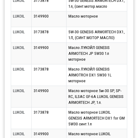
LUKOIL
3173878
5W-30 GENESIS ARMORTECH DX1,
Парт
1л, (синт.мотор.масло
12.0
LUKOIL
3149900
Масло моторное
Парт
10.0
LUKOIL
3173878
5W-30 GENESIS ARMORTECH DX1,
Парт
1Л, (СИНТ.МОТОР.МАСЛО)
12.0
LUKOIL
3149900
Масло ЛУКОЙЛ GENESIS
Парт
ARMOTECH JP 5W30 1л
11.0
моторное
LUKOIL
3173878
Масло ЛУКОЙЛ GENESIS
Парт
ARMOTRCH DX1 5W30 1L
11.0
моторное
LUKOIL
3149900
Масло моторное 5w-30 SP, SP-
Парт
RC, ILSAC GF-6A LUKOIL GENESIS
17.0
ARMORTECH JP, 1л.
LUKOIL
3173878
Масло моторное LUKOIL
Парт
GENESIS ARMORTECH DX1 for GM
12.0
5W30 синт.1л
LUKOIL
3149900
Масло моторное LUKOIL
Парт