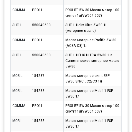
10.0
COMMA
PRO1L
PROLIFE 5W 30 Масло мотор 100
Парт
синтет 1л(VW504 507)
10.0
SHELL
550040633
SHELL Helix Ultra 5W30 1L
Парт
(моторное масло)
12.0
COMMA
PRO1L
Масло моторное Prolife 5W-30
Парт
(ACEA C3) 1л
13.0
SHELL
550040633
SHELL HELIX ULTRA 5W30 1 л.
Парт
Синтетическое моторное масло
13.0
5W-30
MOBIL
154287
Масло моторное синт. ESP
Парт
5W30 SN/CF, C2/C3 1л
10.0
MOBIL
154283
Масло моторное Mobil 1 ESP
Парт
5W30 1л
13.0
COMMA
PRO1L
PROLIFE 5W 30 Масло мотор 100
Парт
синтет 1л(VW504 507)
11.0
MOBIL
154288
Масло моторное Mobil 1 ESP
Парт
5W30 1л
13.0