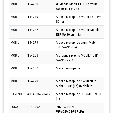
MOBIL
154288
А/масло Mobil 1 ESP Formula
Парт
5W30 1L 154288
12.0
MOBIL
154279
Масло моторное MOBIL ESP 5W-
Парт
30 1л.
17.0
MOBIL
154287
Масло моторное MOBIL Mobil1
Парт
ESP 5W30 синт.1л
17.0
MOBIL
154279
Масло моторное синт. Mobil 1
Парт
ESP 5W-30 (1л)
17.0
MOBIL
154283
Моторное масло MOBIL 1 ESP
Парт
5W-30 кан. 1л
17.0
MOBIL
154287
Масло моторное
Парт
17.0
MOBIL
154279
Масло моторное 5W30 синт.
Парт
Mobil 1 ESP (1л) (Mobil)!!!!
10.0
RAVENOL
4014835723412
Масло моторное FEL SAE 5W-30
Парт
(1л)
11.0
LUKOIL
3149902
РњР°СЃР»Рѕ
Парт
РјРѕС‚РѕСЂРЅРѕРµ
11.0