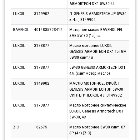
ARMORTECH DX1 5W30 4L
12.0
LUKOIL
3149902
Л. GENESIS ARMORTECH JP 5W30
Парт
к. 4л., 3149902
10.0
RAVENOL
4014835723412
Моторное масло RAVENOL FEL
Парт
SAE 5W-30 (1л), шт
11.0
LUKOIL
3173877
Масло моторное LUKOIL
Парт
GENESIS ARMORTECH DX1 for GM
10.0
5W30 синт.4л
LUKOIL
3173877
5W-30 GENESIS ARMORTECH DX1,
Парт
4л, (синт.мотор.масло)
10.0
LUKOIL
3149902
МАСЛО МОТОРНОЕ ЛУКОЙЛ
Парт
GENESIS ARMORTECH JP 5W-30
12.0
СИНТЕТИЧЕСКОЕ 4 Л 3149902
LUKOIL
3173877
Масло моторное синтетическое
Парт
LUKOIL Genesis Armortech DX1
11.0
5W-30, 4л
ZIC
162675
Масло моторное 5W30 синт. X7
Парт
SP (4л) (ZIC)
10.0