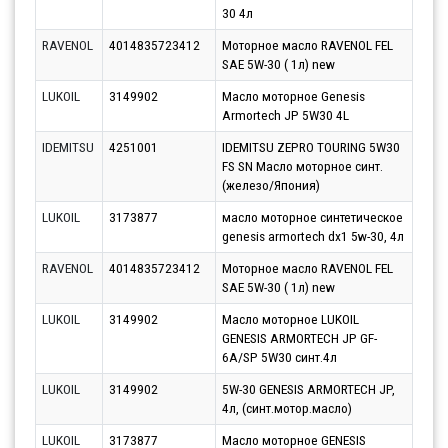
30 4л
RAVENOL
4014835723412
Моторное масло RAVENOL FEL
Парт
SAE 5W-30 ( 1л) new
17.0
LUKOIL
3149902
Масло моторное Genesis
Парт
Armortech JP 5W30 4L
12.0
IDEMITSU
4251001
IDEMITSU ZEPRO TOURING 5W30
Парт
FS SN Масло моторное синт.
11.0
(железо/Япония)
LUKOIL
3173877
масло моторное синтетическое
Парт
genesis armortech dx1 5w-30, 4л
10.0
RAVENOL
4014835723412
Моторное масло RAVENOL FEL
Парт
SAE 5W-30 ( 1л) new
11.0
LUKOIL
3149902
Масло моторное LUKOIL
Парт
GENESIS ARMORTECH JP GF-
10.0
6A/SP 5W30 синт.4л
LUKOIL
3149902
5W-30 GENESIS ARMORTECH JP,
Парт
4л, (синт.мотор.масло)
10.0
LUKOIL
3173877
Масло моторное GENESIS
Парт