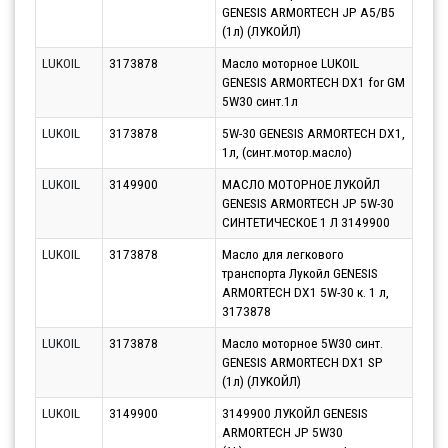
GENESIS ARMORTECH JP A5/B5
10.0
(1л) (ЛУКОЙЛ)
LUKOIL
3173878
Масло моторное LUKOIL
Парт
GENESIS ARMORTECH DX1 for GM
10.0
5W30 синт.1л
LUKOIL
3173878
5W-30 GENESIS ARMORTECH DX1,
Парт
1л, (синт.мотор.масло)
10.0
LUKOIL
3149900
МАСЛО МОТОРНОЕ ЛУКОЙЛ
Парт
GENESIS ARMORTECH JP 5W-30
12.0
СИНТЕТИЧЕСКОЕ 1 Л 3149900
LUKOIL
3173878
Масло для легкового
Парт
транспорта Лукойл GENESIS
10.0
ARMORTECH DX1 5W-30 к. 1 л,
3173878
LUKOIL
3173878
Масло моторное 5W30 синт.
Парт
GENESIS ARMORTECH DX1 SP
10.0
(1л) (ЛУКОЙЛ)
LUKOIL
3149900
3149900 ЛУКОЙЛ GENESIS
Парт
ARMORTECH JP 5W30
11.0