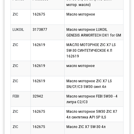
мотор. масло)
10.0
ZIC
162675
Масло моторное
Парт
10.0
LUKOIL
3173877
Масло моторное LUKOIL
Парт
GENESIS ARMORTECH DX1 for GM
11.0
ZIC
162619
МАСЛО МОТОРНОЕ ZIC X7 LS
Парт
5W-30 СИНТЕТИЧЕСКОЕ 4 Л
12.0
162619
ZIC
162619
масло моторное
Парт
17.0
ZIC
162619
Масло моторное ZIC X7 LS
Парт
SN/CF/C3 5W30 синт.4л
10.0
FEBI
32942
Масло моторное FEBI 5W30 - 4
Парт
литра C2/C3
12.0
ZIC
162675
Масло моторное 5W30 ZIC X7
Парт
4л синтетика API SP ILS
12.0
ZIC
162675
Масло ZIC X7 5W-30 4л
Парт
12.0