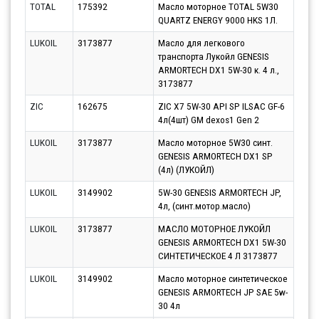
TOTAL
175392
Масло моторное TOTAL 5W30
Парт
QUARTZ ENERGY 9000 HKS 1Л.
12.0
LUKOIL
3173877
Масло для легкового
Парт
транспорта Лукойл GENESIS
10.0
ARMORTECH DX1 5W-30 к. 4 л.,
3173877
ZIC
162675
ZIC X7 5W-30 API SP ILSAC GF-6
Парт
4л(4шт) GM dexos1 Gen 2
11.0
LUKOIL
3173877
Масло моторное 5W30 синт.
Парт
GENESIS ARMORTECH DX1 SP
10.0
(4л) (ЛУКОЙЛ)
LUKOIL
3149902
5W-30 GENESIS ARMORTECH JP,
Парт
4л, (синт.мотор.масло)
10.0
LUKOIL
3173877
МАСЛО МОТОРНОЕ ЛУКОЙЛ
Парт
GENESIS ARMORTECH DX1 5W-30
12.0
СИНТЕТИЧЕСКОЕ 4 Л 3173877
LUKOIL
3149902
Масло моторное синтетическое
Парт
GENESIS ARMORTECH JP SAE 5w-
17.0
30 4л