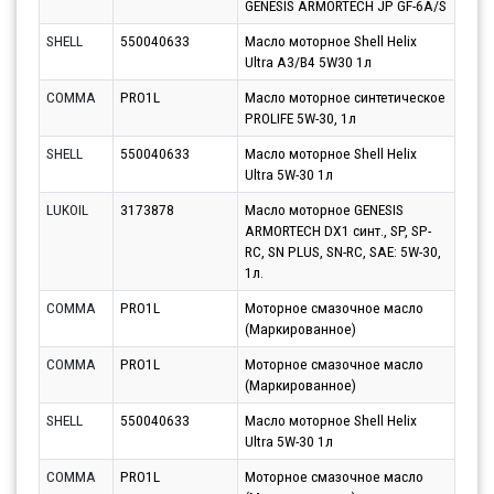
GENESIS ARMORTECH JP GF-6A/S
11.0
SHELL
550040633
Масло моторное Shell Helix
Парт
Ultra A3/B4 5W30 1л
11.0
COMMA
PRO1L
Масло моторное синтетическое
Парт
PROLIFE 5W-30, 1л
10.0
SHELL
550040633
Масло моторное Shell Helix
Парт
Ultra 5W-30 1л
12.0
LUKOIL
3173878
Масло моторное GENESIS
Парт
ARMORTECH DX1 синт., SP, SP-
17.0
RC, SN PLUS, SN-RC, SAE: 5W-30,
1л.
COMMA
PRO1L
Моторное смазочное масло
Парт
(Маркированное)
12.0
COMMA
PRO1L
Моторное смазочное масло
Парт
(Маркированное)
12.0
SHELL
550040633
Масло моторное Shell Helix
Парт
Ultra 5W-30 1л
17.0
COMMA
PRO1L
Моторное смазочное масло
Парт