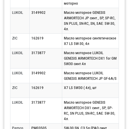
моторно
LUKOIL
3149902
Масло моторное GENESIS
Парт
ARMORTECH JP синт., SP, SP-RC,
14.0
SN PLUS, SN-RC, SN, SAE: 5W-30,
4л.
ZIC
162619
Масло моторное синтетическое
Парт
X7 LS 5W-30, 4л
10.0
LUKOIL
3173877
Масло моторное LUKOIL
Парт
GENESIS ARMORTECH DX1 for GM
11.0
5W30 синт.4л
LUKOIL
3149902
Масло моторное LUKOIL
Парт
GENESIS ARMORTECH JP GF-6A/S
10.0
ZIC
162619
X7 LS 5W30 ( 4л), шт
Парт
11.0
LUKOIL
3173877
Масло моторное GENESIS
Парт
ARMORTECH DX1 синт., SP, SP-
14.0
RC, SN PLUS, SN-RC, SAE: 5W-30,
4л.
Pemco
PM03505
5W-30 SN, C3 5л (PAO синт.
Парт