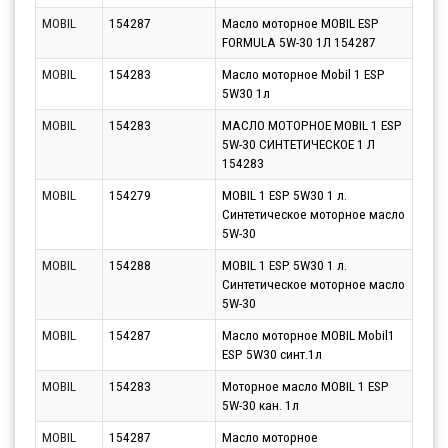
MOBIL
154287
Масло моторное MOBIL ESP
Парт
FORMULA 5W-30 1Л 154287
11.0
MOBIL
154283
Масло моторное Mobil 1 ESP
Парт
5W30 1л
10.0
MOBIL
154283
МАСЛО МОТОРНОЕ MOBIL 1 ESP
Парт
5W-30 СИНТЕТИЧЕСКОЕ 1 Л
11.0
154283
MOBIL
154279
MOBIL 1 ESP 5W30 1 л.
Парт
Синтетическое моторное масло
10.0
5W-30
MOBIL
154288
MOBIL 1 ESP 5W30 1 л.
Парт
Синтетическое моторное масло
10.0
5W-30
MOBIL
154287
Масло моторное MOBIL Mobil1
Парт
ESP 5W30 синт.1л
10.0
MOBIL
154283
Моторное масло MOBIL 1 ESP
Парт
5W-30 кан. 1л
10.0
MOBIL
154287
Масло моторное
Парт