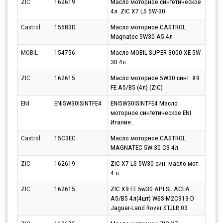
ZIC
162619
Масло моторное синтетическое
Парт
4л. ZIC X7 LS 5W-30
10.0
Castrol
15583D
Масло моторное CASTROL
Парт
Magnatec 5W30 A5 4л
12.0
MOBIL
154756
Масло MOBIL SUPER 3000 XE 5W-
Парт
30 4л
10.0
ZIC
162615
Масло моторное 5W30 синт. X9
Парт
FE A5/B5 (4л) (ZIC)
10.0
ENI
ENI5W30ISINTFE4
ENI5W30ISINTFE4 Масло
Парт
моторное синтетическое ENI
10.0
Италия
Castrol
15C3EC
Масло моторное CASTROL
Парт
MAGNATEC 5W-30 C3 4л
12.0
ZIC
162619
ZIC X7 LS 5W30 син. масло мот.
Парт
4 л
11.0
ZIC
162615
ZIC X9 FE 5w30 API SL ACEA
Парт
A5/B5 4л(4шт) WSS-M2C913-D
10.0
Jaguar-Land Rover STJLR 03