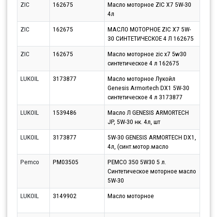
ZIC
162675
Масло моторное ZIC X7 5W-30
Парт
4л
10.0
ZIC
162675
МАСЛО МОТОРНОЕ ZIC X7 5W-
Парт
30 СИНТЕТИЧЕСКОЕ 4 Л 162675
11.0
ZIC
162675
Масло моторное zic x7 5w30
Парт
синтетическое 4 л 162675
14.0
LUKOIL
3173877
Масло моторное Лукойл
Парт
Genesis Armortech DX1 5W-30
14.0
синтетическое 4 л 3173877
LUKOIL
1539486
Масло Л GENESIS ARMORTECH
Парт
JP, 5W-30 нк. 4л, шт
10.0
LUKOIL
3173877
5W-30 GENESIS ARMORTECH DX1,
Парт
4л, (синт.мотор.масло
11.0
Pemco
PM03505
PEMCO 350 5W30 5 л.
Парт
Синтетическое моторное масло
10.0
5W-30
LUKOIL
3149902
Масло моторное
Парт
10.0