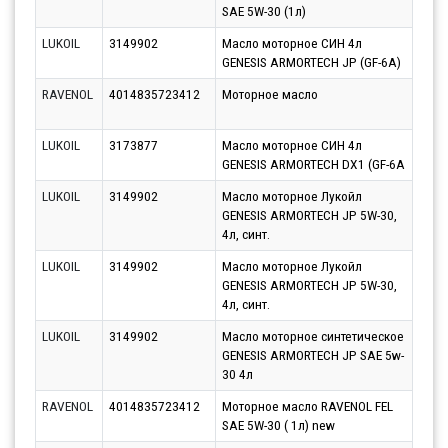
SAE 5W-30 (1л)
11.0
LUKOIL
3149902
Масло моторное СИН 4л
Парт
GENESIS ARMORTECH JP (GF-6A)
10.0
RAVENOL
4014835723412
Моторное масло
Парт
10.0
LUKOIL
3173877
Масло моторное СИН 4л
Парт
GENESIS ARMORTECH DX1 (GF-6A
10.0
LUKOIL
3149902
Масло моторное Лукойл
Парт
GENESIS ARMORTECH JP 5W-30,
10.0
4л, синт.
LUKOIL
3149902
Масло моторное Лукойл
Парт
GENESIS ARMORTECH JP 5W-30,
12.0
4л, синт.
LUKOIL
3149902
Масло моторное синтетическое
Парт
GENESIS ARMORTECH JP SAE 5w-
10.0
30 4л
RAVENOL
4014835723412
Моторное масло RAVENOL FEL
Парт
SAE 5W-30 ( 1л) new
11.0