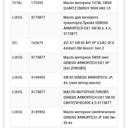
TOTAL
175392
Масло моторное TOTAL 5W30
Парт
QUARTZ ENERGY 9000 HKS 1Л.
11.0
LUKOIL
3173877
Масло для легкового
Парт
транспорта Лукойл GENESIS
10.0
ARMORTECH DX1 5W-30 к. 4 л.,
3173877
ZIC
162675
ZIC X7 5W-30 API SP ILSAC GF-6
Парт
4л(4шт) GM dexos1 Gen 2
10.0
LUKOIL
3173877
Масло моторное 5W30 синт.
Парт
GENESIS ARMORTECH DX1 SP
10.0
(4л) (ЛУКОЙЛ)
LUKOIL
3149902
5W-30 GENESIS ARMORTECH JP,
Парт
4л, (синт.мотор.масло)
10.0
LUKOIL
3173877
МАСЛО МОТОРНОЕ ЛУКОЙЛ
Парт
GENESIS ARMORTECH DX1 5W-30
11.0
СИНТЕТИЧЕСКОЕ 4 Л 3173877
LUKOIL
3149902
Масло моторное синтетическое
Парт
GENESIS ARMORTECH JP SAE 5w-
14.0
30 4л