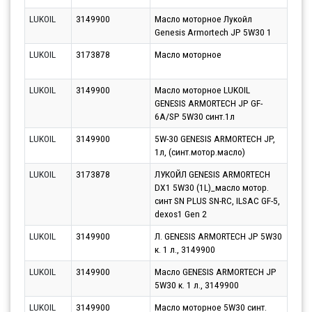
LUKOIL
3149900
Масло моторное Лукойл
Парт
Genesis Armortech JP 5W30 1
11.0
LUKOIL
3173878
Масло моторное
Парт
10.0
LUKOIL
3149900
Масло моторное LUKOIL
Парт
GENESIS ARMORTECH JP GF-
10.0
6A/SP 5W30 синт.1л
LUKOIL
3149900
5W-30 GENESIS ARMORTECH JP,
Парт
1л, (синт.мотор.масло)
10.0
LUKOIL
3173878
ЛУКОЙЛ GENESIS ARMORTECH
Парт
DX1 5W30 (1L)_масло мотор.
10.0
синт SN PLUS SN-RC, ILSAC GF-5,
dexos1 Gen 2
LUKOIL
3149900
Л. GENESIS ARMORTECH JP 5W30
Парт
к. 1 л., 3149900
10.0
LUKOIL
3149900
Масло GENESIS ARMORTECH JP
Парт
5W30 к. 1 л., 3149900
10.0
LUKOIL
3149900
Масло моторное 5W30 синт.
Парт