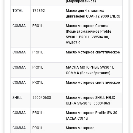
(Маркированное)
11.0
TOTAL
175392
Масло для 4-х тактных
Парт
двигателей QUARTZ 9000 ENERG
11.0
COMMA
PRO1L
Масло моторное Comma
Парт
(Комма) смазочное Prolife
12.0
5W30 1 PRO1L, VW504 00,
VW507 0
COMMA
PRO1L
Масло моторное синтетическое
Парт
14.0
COMMA
PRO1L
МАСЛА МОТОРНЫЕ 5W30 1L
Парт
COMMA (Великобритания)
10.0
COMMA
PRO1L
Масло моторное синтетическое
Парт
11.0
SHELL
550040633
Масло моторное SHELL HELIX
Парт
ULTRA 5W-30 1Л 55004063
11.0
COMMA
PRO1L
Масло моторное Prolife 5W-30
Парт
(ACEA C3) 1л
10.0
COMMA
PRO1L
Масло моторное
Парт