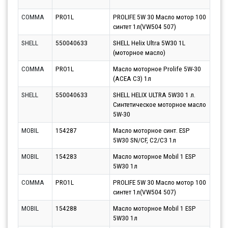
10.0
COMMA
PRO1L
PROLIFE 5W 30 Масло мотор 100
Парт
синтет 1л(VW504 507)
10.0
SHELL
550040633
SHELL Helix Ultra 5W30 1L
Парт
(моторное масло)
11.0
COMMA
PRO1L
Масло моторное Prolife 5W-30
Парт
(ACEA C3) 1л
12.0
SHELL
550040633
SHELL HELIX ULTRA 5W30 1 л.
Парт
Синтетическое моторное масло
12.0
5W-30
MOBIL
154287
Масло моторное синт. ESP
Парт
5W30 SN/CF, C2/C3 1л
10.0
MOBIL
154283
Масло моторное Mobil 1 ESP
Парт
5W30 1л
12.0
COMMA
PRO1L
PROLIFE 5W 30 Масло мотор 100
Парт
синтет 1л(VW504 507)
10.0
MOBIL
154288
Масло моторное Mobil 1 ESP
Парт
5W30 1л
12.0