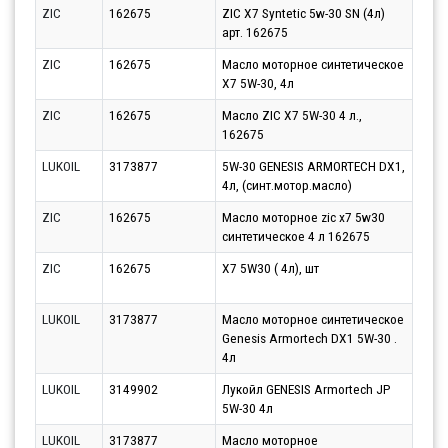
ZIC
162675
ZIC X7 Syntetic 5w-30 SN (4л)
Парт
арт. 162675
11.0
ZIC
162675
Масло моторное синтетическое
Парт
X7 5W-30, 4л
10.0
ZIC
162675
Масло ZIC X7 5W-30 4 л.,
Парт
162675
10.0
LUKOIL
3173877
5W-30 GENESIS ARMORTECH DX1,
Парт
4л, (синт.мотор.масло)
10.0
ZIC
162675
Масло моторное zic x7 5w30
Парт
синтетическое 4 л 162675
11.0
ZIC
162675
X7 5W30 ( 4л), шт
Парт
11.0
LUKOIL
3173877
Масло моторное синтетическое
Парт
Genesis Armortech DX1 5W-30 .
14.0
4л
LUKOIL
3149902
Лукойл GENESIS Armortech JP
Парт
5W-30 4л
11.0
LUKOIL
3173877
Масло моторное
Парт