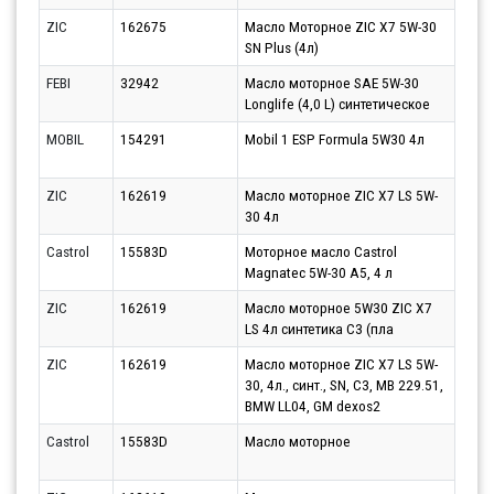
ZIC
162675
Масло Моторное ZIC X7 5W-30
Парт
SN Plus (4л)
10.0
FEBI
32942
Масло моторное SAE 5W-30
Парт
Longlife (4,0 L) синтетическое
10.0
MOBIL
154291
Mobil 1 ESP Formula 5W30 4л
Парт
11.0
ZIC
162619
Масло моторное ZIC X7 LS 5W-
Парт
30 4л
11.0
Castrol
15583D
Моторное масло Castrol
Парт
Magnatec 5W-30 A5, 4 л
10.0
ZIC
162619
Масло моторное 5W30 ZIC X7
Парт
LS 4л синтетика С3 (пла
11.0
ZIC
162619
Масло моторное ZIC X7 LS 5W-
Парт
30, 4л., синт., SN, C3, MB 229.51,
14.0
BMW LL04, GM dexos2
Castrol
15583D
Масло моторное
Парт
10.0