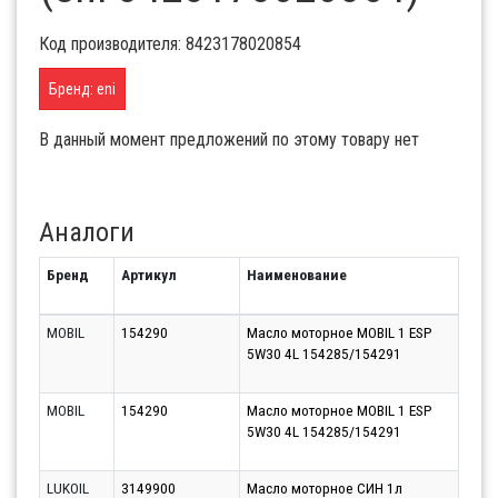
Код производителя: 8423178020854
Бренд: eni
В данный момент предложений по этому товару нет
Аналоги
Бренд
Артикул
Наименование
Срок
MOBIL
154290
Масло моторное MOBIL 1 ESP
Моск
5W30 4L 154285/154291
(Кра
07.0
MOBIL
154290
Масло моторное MOBIL 1 ESP
Моск
5W30 4L 154285/154291
(Бал
07.0
LUKOIL
3149900
Масло моторное СИН 1л
Парт