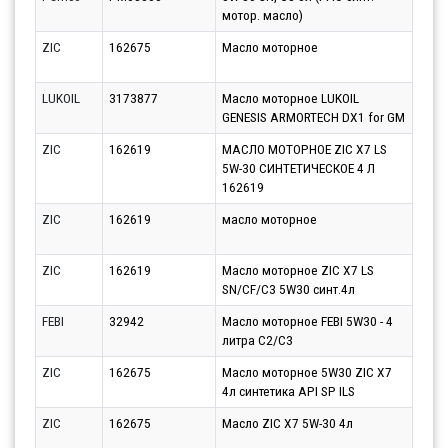
мотор. масло)
10.0
ZIC
162675
Масло моторное
Парт
10.0
LUKOIL
3173877
Масло моторное LUKOIL
Парт
GENESIS ARMORTECH DX1 for GM
10.0
ZIC
162619
МАСЛО МОТОРНОЕ ZIC X7 LS
Парт
5W-30 СИНТЕТИЧЕСКОЕ 4 Л
11.0
162619
ZIC
162619
масло моторное
Парт
14.0
ZIC
162619
Масло моторное ZIC X7 LS
Парт
SN/CF/C3 5W30 синт.4л
10.0
FEBI
32942
Масло моторное FEBI 5W30 - 4
Парт
литра C2/C3
11.0
ZIC
162675
Масло моторное 5W30 ZIC X7
Парт
4л синтетика API SP ILS
11.0
ZIC
162675
Масло ZIC X7 5W-30 4л
Парт
11.0