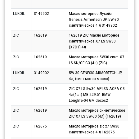
10.0
LUKOIL
3149902
Масло моторное Лукойл
Парт
Genesis Armortech JP 5W-30
14.0
синтетическое 4 л 3149902
ZIC
162619
162619 ZIC Масло моторное
Парт
синтетическое X7 LS 5W30
11.0
(X7D1) 4л
ZIC
162619
Масло моторное 5W30 синт. X7
Парт
LS SN/CF C3 (4л) (ZIC)
10.0
LUKOIL
3149902
5W-30 GENESIS ARMORTECH JP,
Парт
4л, (синт.мотор.масло)
11.0
ZIC
162619
ZIC X7 LS 5w30 API SN ACEA C3
Парт
4л(4шт) MB 229.51 BMW
10.0
Longlife-04 GM dexos2
ZIC
162619
Масло моторное синтетическое
Парт
ZIC X7 LS 5W-30 (4л) (162619)
10.0
ZIC
162675
Масло моторное zic x7 5w30
Парт
синтетическое 4 л 162675
10.0