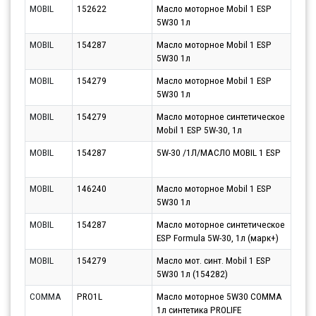
MOBIL
152622
Масло моторное Mobil 1 ESP
Парт
5W30 1л
12.0
MOBIL
154287
Масло моторное Mobil 1 ESP
Парт
5W30 1л
12.0
MOBIL
154279
Масло моторное Mobil 1 ESP
Парт
5W30 1л
12.0
MOBIL
154279
Масло моторное синтетическое
Парт
Mobil 1 ESP 5W-30, 1л
10.0
MOBIL
154287
5W-30 /1Л/МАСЛО MOBIL 1 ESP
Парт
11.0
MOBIL
146240
Масло моторное Mobil 1 ESP
Парт
5W30 1л
12.0
MOBIL
154287
Масло моторное синтетическое
Парт
ESP Formula 5W-30, 1л (марк+)
10.0
MOBIL
154279
Масло мот. синт. Mobil 1 ESP
Парт
5W30 1л (154282)
11.0
COMMA
PRO1L
Масло моторное 5W30 COMMA
Парт
1л синтетика PROLIFE
10.0