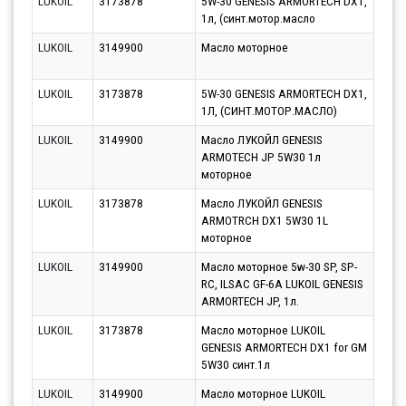
LUKOIL
3173878
5W-30 GENESIS ARMORTECH DX1,
Парт
1л, (синт.мотор.масло
11.0
LUKOIL
3149900
Масло моторное
Парт
10.0
LUKOIL
3173878
5W-30 GENESIS ARMORTECH DX1,
Парт
1Л, (СИНТ.МОТОР.МАСЛО)
11.0
LUKOIL
3149900
Масло ЛУКОЙЛ GENESIS
Парт
ARMOTECH JP 5W30 1л
10.0
моторное
LUKOIL
3173878
Масло ЛУКОЙЛ GENESIS
Парт
ARMOTRCH DX1 5W30 1L
10.0
моторное
LUKOIL
3149900
Масло моторное 5w-30 SP, SP-
Парт
RC, ILSAC GF-6A LUKOIL GENESIS
14.0
ARMORTECH JP, 1л.
LUKOIL
3173878
Масло моторное LUKOIL
Парт
GENESIS ARMORTECH DX1 for GM
11.0
5W30 синт.1л
LUKOIL
3149900
Масло моторное LUKOIL
Парт