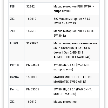
FEBI
32942
Масло моторное FEBI 5W30 - 4
Парт
литра C2/C3
12.0
ZIC
162619
ZIC Масло моторное X7 LS
Парт
5W30 4л 162619
10.0
ZIC
162619
Масло моторное ZIC X7 LS C3
Парт
5W-30 4л
10.0
LUKOIL
3173877
Масло моторное синтетическое
Парт
SN PLUS/SN-RC, ILSAC GF-5,
10.0
dexos1 Gen 2 GENESIS
ARMORTECH DX1 5W30 (4L)
Pemco
PM03505
5W-30 SN, C3 5л (PAO синт.
Парт
мотор. масло)
11.0
Castrol
15583D
МАСЛО МОТОРНОЕ CASTROL
Парт
MAGNATEC 5W30 A5 4Л
10.0
Pemco
PM03505
5W-30 SN, C3 5Л (PAO СИНТ.
Парт
МОТОР. МАСЛО)
11.0
ZIC
162619
Масло моторное
Парт
10.0