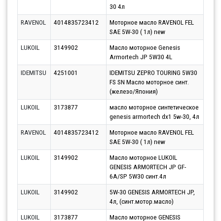
30 4л
RAVENOL
4014835723412
Моторное масло RAVENOL FEL
Парт
SAE 5W-30 ( 1л) new
14.0
LUKOIL
3149902
Масло моторное Genesis
Парт
Armortech JP 5W30 4L
11.0
IDEMITSU
4251001
IDEMITSU ZEPRO TOURING 5W30
Парт
FS SN Масло моторное синт.
10.0
(железо/Япония)
LUKOIL
3173877
масло моторное синтетическое
Парт
genesis armortech dx1 5w-30, 4л
10.0
RAVENOL
4014835723412
Моторное масло RAVENOL FEL
Парт
SAE 5W-30 ( 1л) new
10.0
LUKOIL
3149902
Масло моторное LUKOIL
Парт
GENESIS ARMORTECH JP GF-
10.0
6A/SP 5W30 синт.4л
LUKOIL
3149902
5W-30 GENESIS ARMORTECH JP,
Парт
4л, (синт.мотор.масло)
10.0
LUKOIL
3173877
Масло моторное GENESIS
Парт