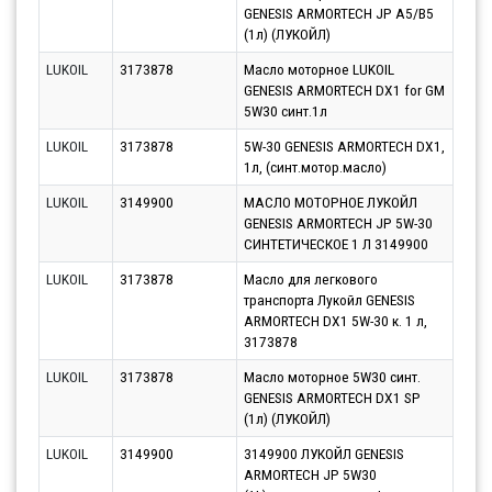
GENESIS ARMORTECH JP A5/B5
10.0
(1л) (ЛУКОЙЛ)
LUKOIL
3173878
Масло моторное LUKOIL
Парт
GENESIS ARMORTECH DX1 for GM
10.0
5W30 синт.1л
LUKOIL
3173878
5W-30 GENESIS ARMORTECH DX1,
Парт
1л, (синт.мотор.масло)
10.0
LUKOIL
3149900
МАСЛО МОТОРНОЕ ЛУКОЙЛ
Парт
GENESIS ARMORTECH JP 5W-30
11.0
СИНТЕТИЧЕСКОЕ 1 Л 3149900
LUKOIL
3173878
Масло для легкового
Парт
транспорта Лукойл GENESIS
10.0
ARMORTECH DX1 5W-30 к. 1 л,
3173878
LUKOIL
3173878
Масло моторное 5W30 синт.
Парт
GENESIS ARMORTECH DX1 SP
10.0
(1л) (ЛУКОЙЛ)
LUKOIL
3149900
3149900 ЛУКОЙЛ GENESIS
Парт
ARMORTECH JP 5W30
10.0