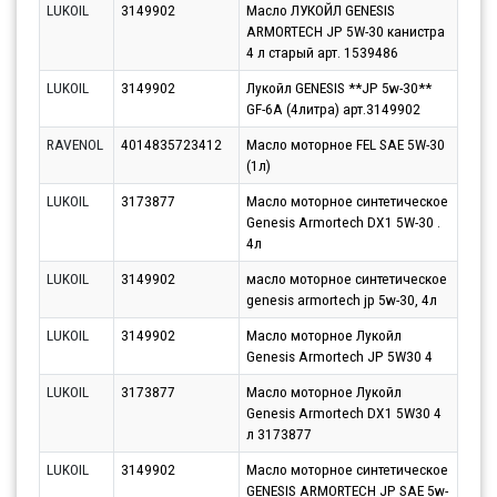
LUKOIL
3149902
Масло ЛУКОЙЛ GENESIS
Парт
ARMORTECH JP 5W-30 канистра
10.0
4 л старый арт. 1539486
LUKOIL
3149902
Лукойл GENESIS **JP 5w-30**
Парт
GF-6A (4литра) арт.3149902
11.0
RAVENOL
4014835723412
Масло моторное FEL SAE 5W-30
Парт
(1л)
10.0
LUKOIL
3173877
Масло моторное синтетическое
Парт
Genesis Armortech DX1 5W-30 .
10.0
4л
LUKOIL
3149902
масло моторное синтетическое
Парт
genesis armortech jp 5w-30, 4л
10.0
LUKOIL
3149902
Масло моторное Лукойл
Парт
Genesis Armortech JP 5W30 4
11.0
LUKOIL
3173877
Масло моторное Лукойл
Парт
Genesis Armortech DX1 5W30 4
10.0
л 3173877
LUKOIL
3149902
Масло моторное синтетическое
Парт
GENESIS ARMORTECH JP SAE 5w-
10.0