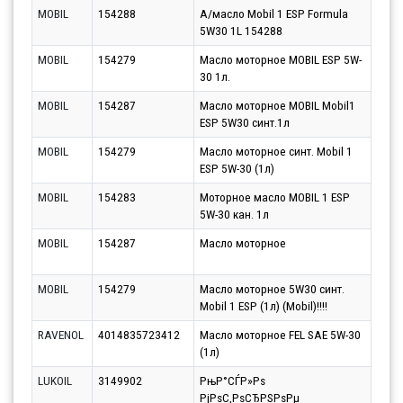
MOBIL
154288
А/масло Mobil 1 ESP Formula
Парт
5W30 1L 154288
11.0
MOBIL
154279
Масло моторное MOBIL ESP 5W-
Парт
30 1л.
14.0
MOBIL
154287
Масло моторное MOBIL Mobil1
Парт
ESP 5W30 синт.1л
14.0
MOBIL
154279
Масло моторное синт. Mobil 1
Парт
ESP 5W-30 (1л)
14.0
MOBIL
154283
Моторное масло MOBIL 1 ESP
Парт
5W-30 кан. 1л
14.0
MOBIL
154287
Масло моторное
Парт
14.0
MOBIL
154279
Масло моторное 5W30 синт.
Парт
Mobil 1 ESP (1л) (Mobil)!!!!
10.0
RAVENOL
4014835723412
Масло моторное FEL SAE 5W-30
Парт
(1л)
10.0
LUKOIL
3149902
РњР°СЃР»Рѕ
Парт
РјРѕС‚РѕСЂРЅРѕРµ
10.0