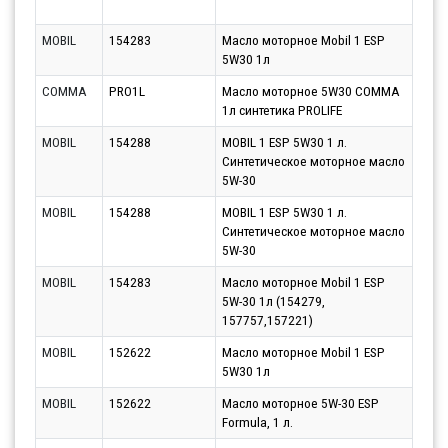
10.0
MOBIL
154283
Масло моторное Mobil 1 ESP
Парт
5W30 1л
10.0
COMMA
PRO1L
Масло моторное 5W30 COMMA
Парт
1л синтетика PROLIFE
11.0
MOBIL
154288
MOBIL 1 ESP 5W30 1 л.
Парт
Синтетическое моторное масло
11.0
5W-30
MOBIL
154288
MOBIL 1 ESP 5W30 1 л.
Парт
Синтетическое моторное масло
12.0
5W-30
MOBIL
154283
Масло моторное Mobil 1 ESP
Парт
5W-30 1л (154279,
11.0
157757,157221)
MOBIL
152622
Масло моторное Mobil 1 ESP
Парт
5W30 1л
10.0
MOBIL
152622
Масло моторное 5W-30 ESP
Парт
Formula, 1 л.
10.0