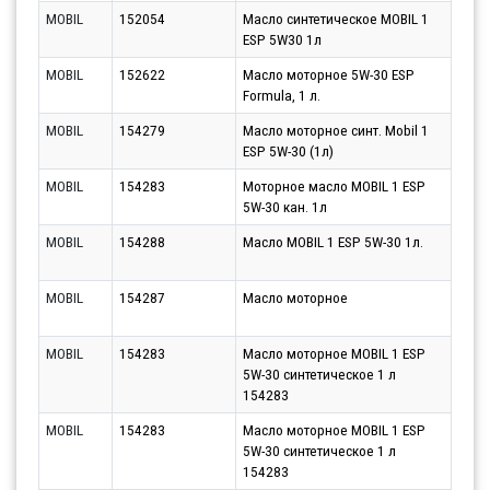
MOBIL
152054
Масло синтетическое MOBIL 1
Парт
ESP 5W30 1л
11.0
MOBIL
152622
Масло моторное 5W-30 ESP
Парт
Formula, 1 л.
11.0
MOBIL
154279
Масло моторное синт. Mobil 1
Парт
ESP 5W-30 (1л)
11.0
MOBIL
154283
Моторное масло MOBIL 1 ESP
Парт
5W-30 кан. 1л
11.0
MOBIL
154288
Масло MOBIL 1 ESP 5W-30 1л.
Парт
11.0
MOBIL
154287
Масло моторное
Парт
11.0
MOBIL
154283
Масло моторное MOBIL 1 ESP
Парт
5W-30 синтетическое 1 л
14.0
154283
MOBIL
154283
Масло моторное MOBIL 1 ESP
Парт
5W-30 синтетическое 1 л
12.0
154283