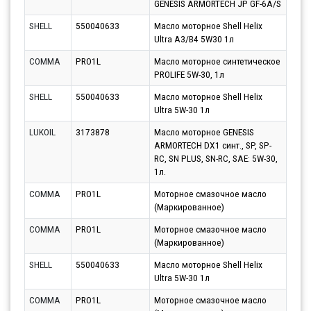
GENESIS ARMORTECH JP GF-6A/S
10.0
SHELL
550040633
Масло моторное Shell Helix
Парт
Ultra A3/B4 5W30 1л
10.0
COMMA
PRO1L
Масло моторное синтетическое
Парт
PROLIFE 5W-30, 1л
10.0
SHELL
550040633
Масло моторное Shell Helix
Парт
Ultra 5W-30 1л
11.0
LUKOIL
3173878
Масло моторное GENESIS
Парт
ARMORTECH DX1 синт., SP, SP-
14.0
RC, SN PLUS, SN-RC, SAE: 5W-30,
1л.
COMMA
PRO1L
Моторное смазочное масло
Парт
(Маркированное)
11.0
COMMA
PRO1L
Моторное смазочное масло
Парт
(Маркированное)
11.0
SHELL
550040633
Масло моторное Shell Helix
Парт
Ultra 5W-30 1л
14.0
COMMA
PRO1L
Моторное смазочное масло
Парт