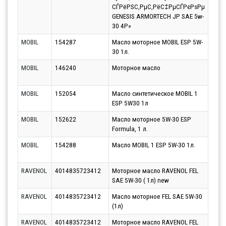
СЃРёРЅС‚РµС‚РёС‡РµСЃРєРѕРµ
GENESIS ARMORTECH JP SAE 5w-
30 4Р»
MOBIL
154287
Масло моторное MOBIL ESP 5W-
Парт
30 1л.
14.0
MOBIL
146240
Моторное масло
Парт
14.0
MOBIL
152054
Масло синтетическое MOBIL 1
Парт
ESP 5W30 1л
14.0
MOBIL
152622
Масло моторное 5W-30 ESP
Парт
Formula, 1 л.
14.0
MOBIL
154288
Масло MOBIL 1 ESP 5W-30 1л.
Парт
14.0
RAVENOL
4014835723412
Моторное масло RAVENOL FEL
Парт
SAE 5W-30 ( 1л) new
10.0
RAVENOL
4014835723412
Масло моторное FEL SAE 5W-30
Парт
(1л)
10.0
RAVENOL
4014835723412
Моторное масло RAVENOL FEL
Парт