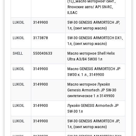
(1L)_масло моторное! синт.,
Японские авто/ API SN-RC,
ILSAC
LUKOIL
3149900
5W-30 GENESIS ARMORTECH JP,
Парт
1л, (синт.мотор.масло)
10.0
LUKOIL
3173878
5W-30 GENESIS ARMORTECH DX1,
Парт
1л, (синт.мотор.масло)
10.0
SHELL
550040633
Масло моторное Shell Helix
Парт
Ultra A3/B4 5W30 1л
12.0
LUKOIL
3149900
Масло GENESIS ARMORTECH JP
Парт
5W30 к. 1 л., 3149900
14.0
LUKOIL
3149900
Масло моторное Лукойл
Парт
Genesis Armortech JP 5W-30
14.0
синтетическое 1 л 3149900
LUKOIL
3149900
Лукойл GENESIS Armortech JP
Парт
5W-30 1л
11.0
LUKOIL
3149900
5W-30 GENESIS ARMORTECH JP,
Парт
1л, (синт.мотор.масло)
11.0