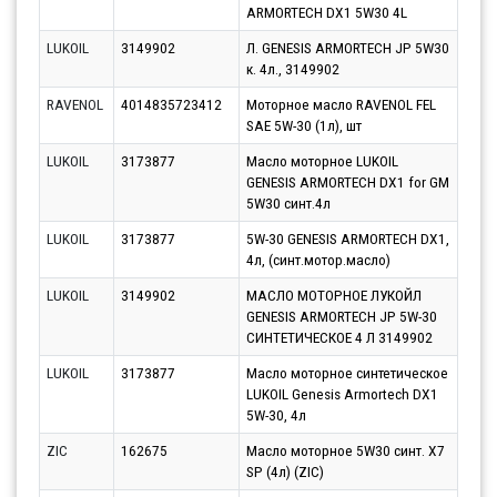
ARMORTECH DX1 5W30 4L
11.0
LUKOIL
3149902
Л. GENESIS ARMORTECH JP 5W30
Парт
к. 4л., 3149902
10.0
RAVENOL
4014835723412
Моторное масло RAVENOL FEL
Парт
SAE 5W-30 (1л), шт
10.0
LUKOIL
3173877
Масло моторное LUKOIL
Парт
GENESIS ARMORTECH DX1 for GM
10.0
5W30 синт.4л
LUKOIL
3173877
5W-30 GENESIS ARMORTECH DX1,
Парт
4л, (синт.мотор.масло)
10.0
LUKOIL
3149902
МАСЛО МОТОРНОЕ ЛУКОЙЛ
Парт
GENESIS ARMORTECH JP 5W-30
11.0
СИНТЕТИЧЕСКОЕ 4 Л 3149902
LUKOIL
3173877
Масло моторное синтетическое
Парт
LUKOIL Genesis Armortech DX1
10.0
5W-30, 4л
ZIC
162675
Масло моторное 5W30 синт. X7
Парт
SP (4л) (ZIC)
10.0