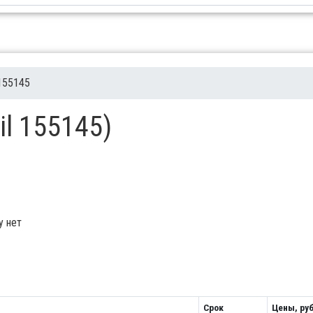
155145
il 155145)
у нет
Срок
Цены, руб