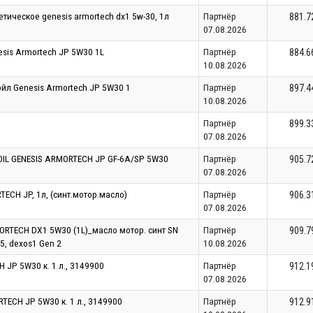
тическое genesis armortech dx1 5w-30, 1л
Партнёр
881.7
07.08.2026
sis Armortech JP 5W30 1L
Партнёр
884.6
10.08.2026
йл Genesis Armortech JP 5W30 1
Партнёр
897.4
10.08.2026
Партнёр
899.3
07.08.2026
IL GENESIS ARMORTECH JP GF-6A/SP 5W30
Партнёр
905.7
07.08.2026
ECH JP, 1л, (синт.мотор.масло)
Партнёр
906.3
07.08.2026
RTECH DX1 5W30 (1L)_масло мотор. синт SN
Партнёр
909.7
5, dexos1 Gen 2
10.08.2026
 JP 5W30 к. 1 л., 3149900
Партнёр
912.1
07.08.2026
TECH JP 5W30 к. 1 л., 3149900
Партнёр
912.9