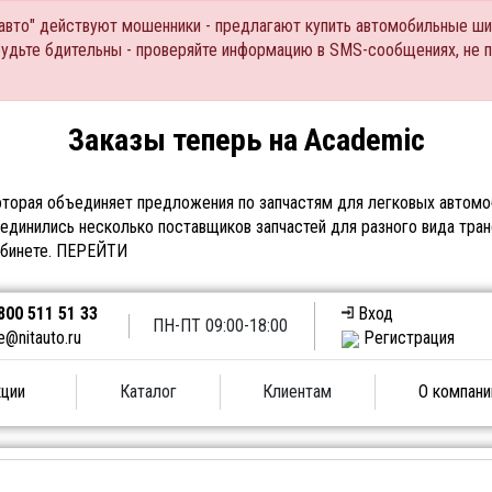
Тавто" действуют мошенники - предлагают купить автомобильные ши
Будьте бдительны - проверяйте информацию в SMS-сообщениях, не 
Заказы теперь на Academic
торая объединяет предложения по запчастям для легковых автомоб
единились несколько поставщиков запчастей для разного вида тран
абинете.
ПЕРЕЙТИ
800 511 51 33
Вход
ПН-ПТ 09:00-18:00
e@nitauto.ru
Регистрация
ции
Каталог
Клиентам
О компани