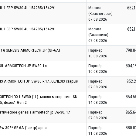
L 1 ESP 5W30 4L 154285/154291
Москва
6521
(Красногорск)
07.08.2026
L 1 ESP 5W30 4L 154285/154291
Москва
6521
(Балашиха)
07.08.2026
1л GENESIS ARMORTECH JP (GF-6A)
Партнёр
798.0
10.08.2026
OIL ARMORTECH JP 5W30 1л
Партнёр
804.1
10.08.2026
S ARMORTECH JP 5W-30 к.1л_GENESIS старый
Партнёр
852.2
07.08.2026
RTECH DX1 5W30 (1L)_масло мотор. синт SN
Партнёр
854.5
5, dexos1 Gen 2
14.08.2026
тическое genesis armortech jp 5w-30, 1л
Партнёр
865.6
07.08.2026
w-30** GF-6A (1литр) арт.c
Партнёр
880.0
11.08.2026