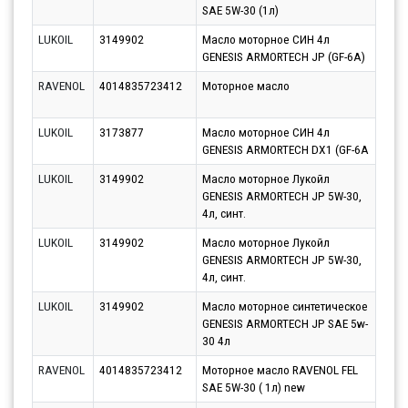
SAE 5W-30 (1л)
10.0
LUKOIL
3149902
Масло моторное СИН 4л
Парт
GENESIS ARMORTECH JP (GF-6A)
10.0
RAVENOL
4014835723412
Моторное масло
Парт
07.0
LUKOIL
3173877
Масло моторное СИН 4л
Парт
GENESIS ARMORTECH DX1 (GF-6A
10.0
LUKOIL
3149902
Масло моторное Лукойл
Парт
GENESIS ARMORTECH JP 5W-30,
10.0
4л, синт.
LUKOIL
3149902
Масло моторное Лукойл
Парт
GENESIS ARMORTECH JP 5W-30,
10.0
4л, синт.
LUKOIL
3149902
Масло моторное синтетическое
Парт
GENESIS ARMORTECH JP SAE 5w-
10.0
30 4л
RAVENOL
4014835723412
Моторное масло RAVENOL FEL
Парт
SAE 5W-30 ( 1л) new
10.0