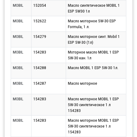
MOBIL
152054
Масло синтетическое MOBIL 1
Парт
ESP 5W30 1л
10.0
MOBIL
152622
Масло моторное 5W-30 ESP
Парт
Formula, 1 л.
10.0
MOBIL
154279
Масло моторное синт. Mobil 1
Парт
ESP 5W-30 (1л)
10.0
MOBIL
154283
Моторное масло MOBIL 1 ESP
Парт
5W-30 кан. 1л
10.0
MOBIL
154288
Масло MOBIL 1 ESP 5W-30 1л.
Парт
10.0
MOBIL
154287
Масло моторное
Парт
10.0
MOBIL
154283
Масло моторное MOBIL 1 ESP
Парт
5W-30 синтетическое 1 л
12.0
154283
MOBIL
154283
Масло моторное MOBIL 1 ESP
Парт
5W-30 синтетическое 1 л
10.0
154283