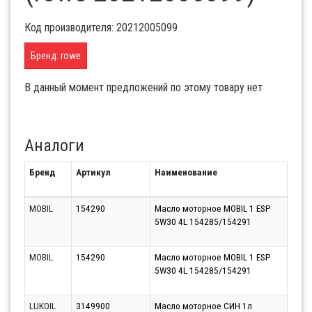
Код производителя: 20212005099
Бренд: rowe
В данный момент предложений по этому товару нет
Аналоги
Бренд
Артикул
Наименование
Срок
MOBIL
154290
Масло моторное MOBIL 1 ESP
Моск
5W30 4L 154285/154291
(Кра
06.0
MOBIL
154290
Масло моторное MOBIL 1 ESP
Моск
5W30 4L 154285/154291
(Бал
06.0
LUKOIL
3149900
Масло моторное СИН 1л
Парт