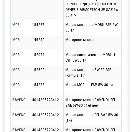
СЃРёРЅС‚РµС‚РёС‡РµСЃРєРѕРµ
GENESIS ARMORTECH JP SAE 5w-
30 4Р»
MOBIL
154287
Масло моторное MOBIL ESP 5W-
Парт
30 1л.
12.0
MOBIL
146240
Моторное масло
Парт
12.0
MOBIL
152054
Масло синтетическое MOBIL 1
Парт
ESP 5W30 1л
12.0
MOBIL
152622
Масло моторное 5W-30 ESP
Парт
Formula, 1 л.
12.0
MOBIL
154288
Масло MOBIL 1 ESP 5W-30 1л.
Парт
12.0
RAVENOL
4014835723412
Моторное масло RAVENOL FEL
Парт
SAE 5W-30 ( 1л) new
10.0
RAVENOL
4014835723412
Масло моторное FEL SAE 5W-30
Парт
(1л)
10.0
RAVENOL
4014835723412
Моторное масло RAVENOL FEL
Парт