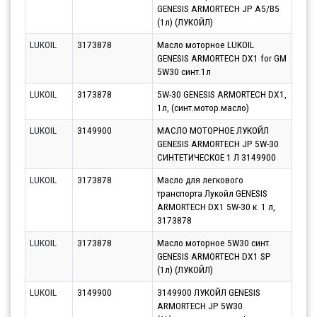
GENESIS ARMORTECH JP A5/B5
07.0
(1л) (ЛУКОЙЛ)
LUKOIL
3173878
Масло моторное LUKOIL
Парт
GENESIS ARMORTECH DX1 for GM
07.0
5W30 синт.1л
LUKOIL
3173878
5W-30 GENESIS ARMORTECH DX1,
Парт
1л, (синт.мотор.масло)
07.0
LUKOIL
3149900
МАСЛО МОТОРНОЕ ЛУКОЙЛ
Парт
GENESIS ARMORTECH JP 5W-30
10.0
СИНТЕТИЧЕСКОЕ 1 Л 3149900
LUKOIL
3173878
Масло для легкового
Парт
транспорта Лукойл GENESIS
07.0
ARMORTECH DX1 5W-30 к. 1 л,
3173878
LUKOIL
3173878
Масло моторное 5W30 синт.
Парт
GENESIS ARMORTECH DX1 SP
07.0
(1л) (ЛУКОЙЛ)
LUKOIL
3149900
3149900 ЛУКОЙЛ GENESIS
Парт
ARMORTECH JP 5W30
10.0