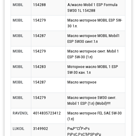
MOBIL
154288
А/масло Mobil 1 ESP Formula
Парт
5W30 1L 154288
10.0
MOBIL
154279
Масло моторное MOBIL ESP 5W-
Парт
30 1л.
12.0
MOBIL
154287
Масло моторное MOBIL Mobil1
Парт
ESP 5W30 синт.1л
12.0
MOBIL
154279
Масло моторное синт. Mobil 1
Парт
ESP 5W-30 (1л)
12.0
MOBIL
154283
Моторное масло MOBIL 1 ESP
Парт
5W-30 кан. 1л
12.0
MOBIL
154287
Масло моторное
Парт
12.0
MOBIL
154279
Масло моторное 5W30 синт.
Парт
Mobil 1 ESP (1л) (Mobil)!!!!
07.0
RAVENOL
4014835723412
Масло моторное FEL SAE 5W-30
Парт
(1л)
10.0
LUKOIL
3149902
РњР°СЃР»Рѕ
Парт
РјРѕС‚РѕСЂРЅРѕРµ
10.0