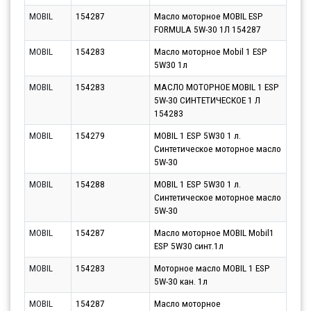
MOBIL
154287
Масло моторное MOBIL ESP
Парт
FORMULA 5W-30 1Л 154287
10.0
MOBIL
154283
Масло моторное Mobil 1 ESP
Парт
5W30 1л
10.0
MOBIL
154283
МАСЛО МОТОРНОЕ MOBIL 1 ESP
Парт
5W-30 СИНТЕТИЧЕСКОЕ 1 Л
10.0
154283
MOBIL
154279
MOBIL 1 ESP 5W30 1 л.
Парт
Синтетическое моторное масло
10.0
5W-30
MOBIL
154288
MOBIL 1 ESP 5W30 1 л.
Парт
Синтетическое моторное масло
10.0
5W-30
MOBIL
154287
Масло моторное MOBIL Mobil1
Парт
ESP 5W30 синт.1л
07.0
MOBIL
154283
Моторное масло MOBIL 1 ESP
Парт
5W-30 кан. 1л
10.0
MOBIL
154287
Масло моторное
Парт