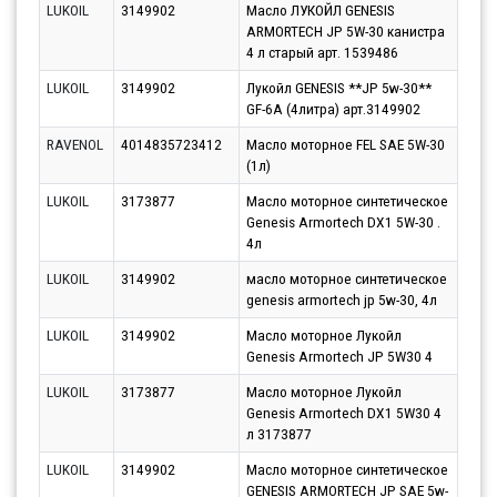
LUKOIL
3149902
Масло ЛУКОЙЛ GENESIS
Парт
ARMORTECH JP 5W-30 канистра
07.0
4 л старый арт. 1539486
LUKOIL
3149902
Лукойл GENESIS **JP 5w-30**
Парт
GF-6A (4литра) арт.3149902
10.0
RAVENOL
4014835723412
Масло моторное FEL SAE 5W-30
Парт
(1л)
10.0
LUKOIL
3173877
Масло моторное синтетическое
Парт
Genesis Armortech DX1 5W-30 .
10.0
4л
LUKOIL
3149902
масло моторное синтетическое
Парт
genesis armortech jp 5w-30, 4л
07.0
LUKOIL
3149902
Масло моторное Лукойл
Парт
Genesis Armortech JP 5W30 4
10.0
LUKOIL
3173877
Масло моторное Лукойл
Парт
Genesis Armortech DX1 5W30 4
07.0
л 3173877
LUKOIL
3149902
Масло моторное синтетическое
Парт
GENESIS ARMORTECH JP SAE 5w-
10.0