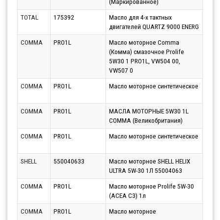
(Маркированное)
10.0
TOTAL
175392
Масло для 4-х тактных
Парт
двигателей QUARTZ 9000 ENERG
10.0
COMMA
PRO1L
Масло моторное Comma
Парт
(Комма) смазочное Prolife
10.0
5W30 1 PRO1L, VW504 00,
VW507 0
COMMA
PRO1L
Масло моторное синтетическое
Парт
12.0
COMMA
PRO1L
МАСЛА МОТОРНЫЕ 5W30 1L
Парт
COMMA (Великобритания)
10.0
COMMA
PRO1L
Масло моторное синтетическое
Парт
10.0
SHELL
550040633
Масло моторное SHELL HELIX
Парт
ULTRA 5W-30 1Л 55004063
10.0
COMMA
PRO1L
Масло моторное Prolife 5W-30
Парт
(ACEA C3) 1л
10.0
COMMA
PRO1L
Масло моторное
Парт