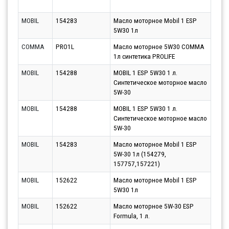
10.0
MOBIL
154283
Масло моторное Mobil 1 ESP
Парт
5W30 1л
10.0
COMMA
PRO1L
Масло моторное 5W30 COMMA
Парт
1л синтетика PROLIFE
10.0
MOBIL
154288
MOBIL 1 ESP 5W30 1 л.
Парт
Синтетическое моторное масло
10.0
5W-30
MOBIL
154288
MOBIL 1 ESP 5W30 1 л.
Парт
Синтетическое моторное масло
10.0
5W-30
MOBIL
154283
Масло моторное Mobil 1 ESP
Парт
5W-30 1л (154279,
10.0
157757,157221)
MOBIL
152622
Масло моторное Mobil 1 ESP
Парт
5W30 1л
10.0
MOBIL
152622
Масло моторное 5W-30 ESP
Парт
Formula, 1 л.
10.0