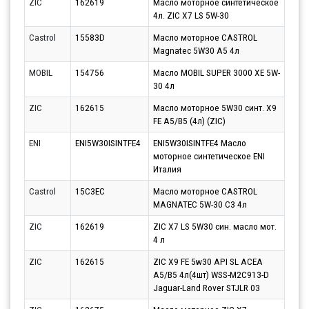
ZIC
162619
Масло моторное синтетическое
Парт
4л. ZIC X7 LS 5W-30
10.0
Castrol
15583D
Масло моторное CASTROL
Парт
Magnatec 5W30 A5 4л
10.0
MOBIL
154756
Масло MOBIL SUPER 3000 XE 5W-
Парт
30 4л
10.0
ZIC
162615
Масло моторное 5W30 синт. X9
Парт
FE A5/B5 (4л) (ZIC)
07.0
ENI
ENI5W30ISINTFE4
ENI5W30ISINTFE4 Масло
Парт
моторное синтетическое ENI
10.0
Италия
Castrol
15C3EC
Масло моторное CASTROL
Парт
MAGNATEC 5W-30 C3 4л
10.0
ZIC
162619
ZIC X7 LS 5W30 син. масло мот.
Парт
4 л
10.0
ZIC
162615
ZIC X9 FE 5w30 API SL ACEA
Парт
A5/B5 4л(4шт) WSS-M2C913-D
10.0
Jaguar-Land Rover STJLR 03