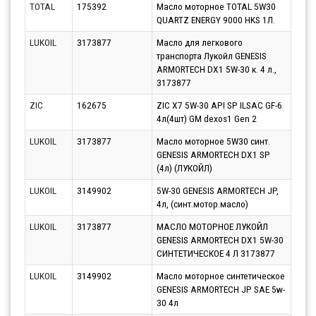
TOTAL
175392
Масло моторное TOTAL 5W30
Парт
QUARTZ ENERGY 9000 HKS 1Л.
10.0
LUKOIL
3173877
Масло для легкового
Парт
транспорта Лукойл GENESIS
07.0
ARMORTECH DX1 5W-30 к. 4 л.,
3173877
ZIC
162675
ZIC X7 5W-30 API SP ILSAC GF-6
Парт
4л(4шт) GM dexos1 Gen 2
10.0
LUKOIL
3173877
Масло моторное 5W30 синт.
Парт
GENESIS ARMORTECH DX1 SP
07.0
(4л) (ЛУКОЙЛ)
LUKOIL
3149902
5W-30 GENESIS ARMORTECH JP,
Парт
4л, (синт.мотор.масло)
07.0
LUKOIL
3173877
МАСЛО МОТОРНОЕ ЛУКОЙЛ
Парт
GENESIS ARMORTECH DX1 5W-30
10.0
СИНТЕТИЧЕСКОЕ 4 Л 3173877
LUKOIL
3149902
Масло моторное синтетическое
Парт
GENESIS ARMORTECH JP SAE 5w-
12.0
30 4л