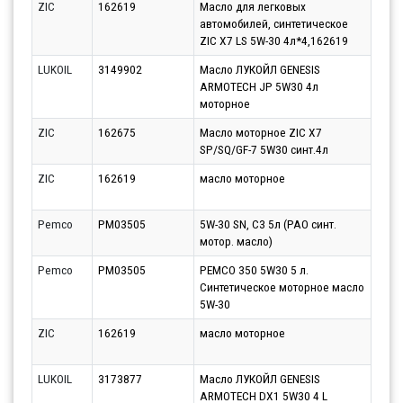
ZIC
162619
Масло для легковых
Парт
автомобилей, синтетическое
07.0
ZIC X7 LS 5W-30 4л*4,162619
LUKOIL
3149902
Масло ЛУКОЙЛ GENESIS
Парт
ARMOTECH JP 5W30 4л
10.0
моторное
ZIC
162675
Масло моторное ZIC X7
Парт
SP/SQ/GF-7 5W30 синт.4л
07.0
ZIC
162619
масло моторное
Парт
10.0
Pemco
PM03505
5W-30 SN, C3 5л (PAO синт.
Парт
мотор. масло)
07.0
Pemco
PM03505
PEMCO 350 5W30 5 л.
Парт
Синтетическое моторное масло
10.0
5W-30
ZIC
162619
масло моторное
Парт
10.0
LUKOIL
3173877
Масло ЛУКОЙЛ GENESIS
Парт
ARMOTECH DX1 5W30 4 L
10.0