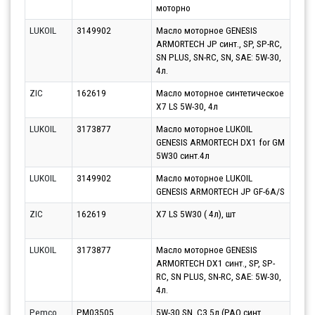
моторно
LUKOIL
3149902
Масло моторное GENESIS
Парт
ARMORTECH JP синт., SP, SP-RC,
12.0
SN PLUS, SN-RC, SN, SAE: 5W-30,
4л.
ZIC
162619
Масло моторное синтетическое
Парт
X7 LS 5W-30, 4л
07.0
LUKOIL
3173877
Масло моторное LUKOIL
Парт
GENESIS ARMORTECH DX1 for GM
10.0
5W30 синт.4л
LUKOIL
3149902
Масло моторное LUKOIL
Парт
GENESIS ARMORTECH JP GF-6A/S
10.0
ZIC
162619
X7 LS 5W30 ( 4л), шт
Парт
10.0
LUKOIL
3173877
Масло моторное GENESIS
Парт
ARMORTECH DX1 синт., SP, SP-
12.0
RC, SN PLUS, SN-RC, SAE: 5W-30,
4л.
Pemco
PM03505
5W-30 SN, C3 5л (PAO синт.
Парт