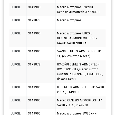
LUKOIL
3149900
Масло моторное Лукойл
Парт
Genesis Armortech JP 5W30 1
10.0
LUKOIL
3173878
Масло моторное
Парт
07.0
LUKOIL
3149900
Масло моторное LUKOIL
Парт
GENESIS ARMORTECH JP GF-
07.0
6A/SP 5W30 синт.1л
LUKOIL
3149900
5W-30 GENESIS ARMORTECH JP,
Парт
1л, (синт.мотор.масло)
07.0
LUKOIL
3173878
ЛУКОЙЛ GENESIS ARMORTECH
Парт
DX1 5W30 (1L)_масло мотор.
10.0
синт SN PLUS SN-RC, ILSAC GF-5,
dexos1 Gen 2
LUKOIL
3149900
Л. GENESIS ARMORTECH JP 5W30
Парт
к. 1 л., 3149900
07.0
LUKOIL
3149900
Масло GENESIS ARMORTECH JP
Парт
5W30 к. 1 л., 3149900
10.0
LUKOIL
3149900
Масло моторное 5W30 синт.
Парт