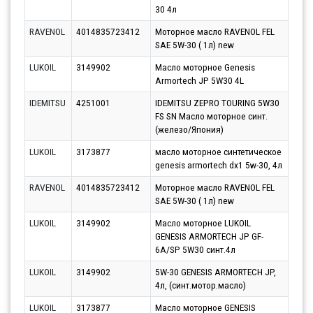
30 4л
RAVENOL
4014835723412
Моторное масло RAVENOL FEL
Парт
SAE 5W-30 ( 1л) new
12.0
LUKOIL
3149902
Масло моторное Genesis
Парт
Armortech JP 5W30 4L
10.0
IDEMITSU
4251001
IDEMITSU ZEPRO TOURING 5W30
Парт
FS SN Масло моторное синт.
10.0
(железо/Япония)
LUKOIL
3173877
масло моторное синтетическое
Парт
genesis armortech dx1 5w-30, 4л
07.0
RAVENOL
4014835723412
Моторное масло RAVENOL FEL
Парт
SAE 5W-30 ( 1л) new
10.0
LUKOIL
3149902
Масло моторное LUKOIL
Парт
GENESIS ARMORTECH JP GF-
07.0
6A/SP 5W30 синт.4л
LUKOIL
3149902
5W-30 GENESIS ARMORTECH JP,
Парт
4л, (синт.мотор.масло)
07.0
LUKOIL
3173877
Масло моторное GENESIS
Парт