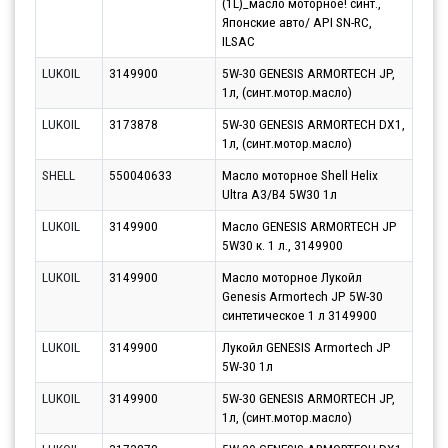
(1L)_масло моторное! синт.,
Японские авто/ API SN-RC,
ILSAC
LUKOIL
3149900
5W-30 GENESIS ARMORTECH JP,
Парт
1л, (синт.мотор.масло)
07.0
LUKOIL
3173878
5W-30 GENESIS ARMORTECH DX1,
Парт
1л, (синт.мотор.масло)
07.0
SHELL
550040633
Масло моторное Shell Helix
Парт
Ultra A3/B4 5W30 1л
10.0
LUKOIL
3149900
Масло GENESIS ARMORTECH JP
Парт
5W30 к. 1 л., 3149900
12.0
LUKOIL
3149900
Масло моторное Лукойл
Парт
Genesis Armortech JP 5W-30
12.0
синтетическое 1 л 3149900
LUKOIL
3149900
Лукойл GENESIS Armortech JP
Парт
5W-30 1л
10.0
LUKOIL
3149900
5W-30 GENESIS ARMORTECH JP,
Парт
1л, (синт.мотор.масло)
10.0