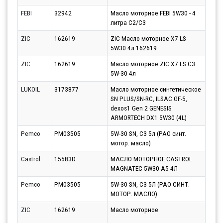
FEBI
32942
Масло моторное FEBI 5W30 - 4
Парт
литра C2/C3
10.0
ZIC
162619
ZIC Масло моторное X7 LS
Парт
5W30 4л 162619
07.0
ZIC
162619
Масло моторное ZIC X7 LS C3
Парт
5W-30 4л
10.0
LUKOIL
3173877
Масло моторное синтетическое
Парт
SN PLUS/SN-RC, ILSAC GF-5,
07.0
dexos1 Gen 2 GENESIS
ARMORTECH DX1 5W30 (4L)
Pemco
PM03505
5W-30 SN, C3 5л (PAO синт.
Парт
мотор. масло)
10.0
Castrol
15583D
МАСЛО МОТОРНОЕ CASTROL
Парт
MAGNATEC 5W30 A5 4Л
10.0
Pemco
PM03505
5W-30 SN, C3 5Л (PAO СИНТ.
Парт
МОТОР. МАСЛО)
10.0
ZIC
162619
Масло моторное
Парт
07.0