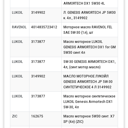
ARMORTECH DX1 5W30 4L
10.0
LUKOIL
3149902
Л. GENESIS ARMORTECH JP 5W30
Парт
к. 4л., 3149902
07.0
RAVENOL
4014835723412
Моторное масло RAVENOL FEL
Парт
SAE 5W-30 (1л), шт
10.0
LUKOIL
3173877
Масло моторное LUKOIL
Парт
GENESIS ARMORTECH DX1 for GM
07.0
5W30 синт.4л
LUKOIL
3173877
5W-30 GENESIS ARMORTECH DX1,
Парт
4л, (синт.мотор.масло)
07.0
LUKOIL
3149902
МАСЛО МОТОРНОЕ ЛУКОЙЛ
Парт
GENESIS ARMORTECH JP 5W-30
10.0
СИНТЕТИЧЕСКОЕ 4 Л 3149902
LUKOIL
3173877
Масло моторное синтетическое
Парт
LUKOIL Genesis Armortech DX1
10.0
5W-30, 4л
ZIC
162675
Масло моторное 5W30 синт. X7
Парт
SP (4л) (ZIC)
07.0