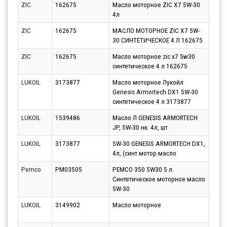
ZIC
162675
Масло моторное ZIC X7 5W-30
Парт
4л
10.0
ZIC
162675
МАСЛО МОТОРНОЕ ZIC X7 5W-
Парт
30 СИНТЕТИЧЕСКОЕ 4 Л 162675
10.0
ZIC
162675
Масло моторное zic x7 5w30
Парт
синтетическое 4 л 162675
12.0
LUKOIL
3173877
Масло моторное Лукойл
Парт
Genesis Armortech DX1 5W-30
12.0
синтетическое 4 л 3173877
LUKOIL
1539486
Масло Л GENESIS ARMORTECH
Парт
JP, 5W-30 нк. 4л, шт
10.0
LUKOIL
3173877
5W-30 GENESIS ARMORTECH DX1,
Парт
4л, (синт.мотор.масло
10.0
Pemco
PM03505
PEMCO 350 5W30 5 л.
Парт
Синтетическое моторное масло
10.0
5W-30
LUKOIL
3149902
Масло моторное
Парт
07.0