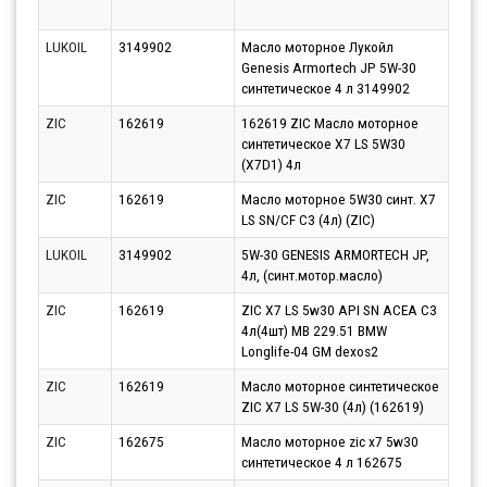
07.0
LUKOIL
3149902
Масло моторное Лукойл
Парт
Genesis Armortech JP 5W-30
12.0
синтетическое 4 л 3149902
ZIC
162619
162619 ZIC Масло моторное
Парт
синтетическое X7 LS 5W30
10.0
(X7D1) 4л
ZIC
162619
Масло моторное 5W30 синт. X7
Парт
LS SN/CF C3 (4л) (ZIC)
07.0
LUKOIL
3149902
5W-30 GENESIS ARMORTECH JP,
Парт
4л, (синт.мотор.масло)
10.0
ZIC
162619
ZIC X7 LS 5w30 API SN ACEA C3
Парт
4л(4шт) MB 229.51 BMW
10.0
Longlife-04 GM dexos2
ZIC
162619
Масло моторное синтетическое
Парт
ZIC X7 LS 5W-30 (4л) (162619)
07.0
ZIC
162675
Масло моторное zic x7 5w30
Парт
синтетическое 4 л 162675
10.0