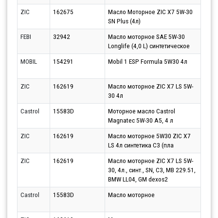
ZIC
162675
Масло Моторное ZIC X7 5W-30
Парт
SN Plus (4л)
07.0
FEBI
32942
Масло моторное SAE 5W-30
Парт
Longlife (4,0 L) синтетическое
10.0
MOBIL
154291
Mobil 1 ESP Formula 5W30 4л
Парт
10.0
ZIC
162619
Масло моторное ZIC X7 LS 5W-
Парт
30 4л
10.0
Castrol
15583D
Моторное масло Castrol
Парт
Magnatec 5W-30 A5, 4 л
10.0
ZIC
162619
Масло моторное 5W30 ZIC X7
Парт
LS 4л синтетика С3 (пла
10.0
ZIC
162619
Масло моторное ZIC X7 LS 5W-
Парт
30, 4л., синт., SN, C3, MB 229.51,
12.0
BMW LL04, GM dexos2
Castrol
15583D
Масло моторное
Парт
07.0