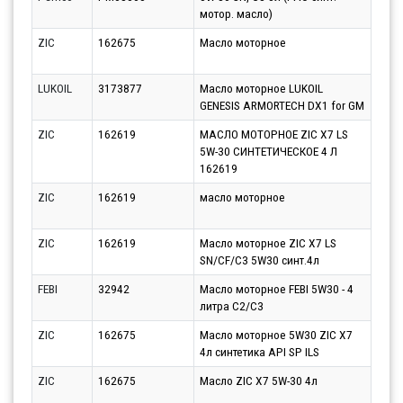
мотор. масло)
07.0
ZIC
162675
Масло моторное
Парт
07.0
LUKOIL
3173877
Масло моторное LUKOIL
Парт
GENESIS ARMORTECH DX1 for GM
10.0
ZIC
162619
МАСЛО МОТОРНОЕ ZIC X7 LS
Парт
5W-30 СИНТЕТИЧЕСКОЕ 4 Л
10.0
162619
ZIC
162619
масло моторное
Парт
12.0
ZIC
162619
Масло моторное ZIC X7 LS
Парт
SN/CF/C3 5W30 синт.4л
07.0
FEBI
32942
Масло моторное FEBI 5W30 - 4
Парт
литра C2/C3
10.0
ZIC
162675
Масло моторное 5W30 ZIC X7
Парт
4л синтетика API SP ILS
10.0
ZIC
162675
Масло ZIC X7 5W-30 4л
Парт
10.0