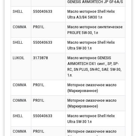
GENESIS ARMORTECH JP GF-6A/S
10.0
SHELL
550040633
Масло моторное Shell Helix
Парт
Ultra A3/B4 5W30 1л
10.0
COMMA
PRO1L
Масло моторное синтетическое
Парт
PROLIFE 5W-30, 1л
07.0
SHELL
550040633
Масло моторное Shell Helix
Парт
Ultra 5W-30 1л
10.0
LUKOIL
3173878
Масло моторное GENESIS
Парт
ARMORTECH DX1 синт., SP, SP-
12.0
RC, SN PLUS, SN-RC, SAE: 5W-30,
1л.
COMMA
PRO1L
Моторное смазочное масло
Парт
(Маркированное)
10.0
COMMA
PRO1L
Моторное смазочное масло
Парт
(Маркированное)
10.0
SHELL
550040633
Масло моторное Shell Helix
Парт
Ultra 5W-30 1л
12.0
COMMA
PRO1L
Моторное смазочное масло
Парт