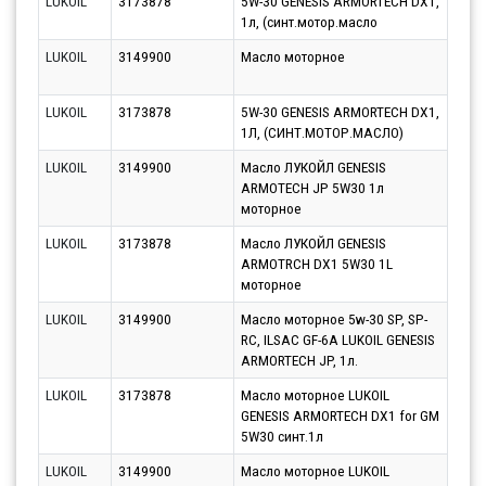
LUKOIL
3173878
5W-30 GENESIS ARMORTECH DX1,
Парт
1л, (синт.мотор.масло
10.0
LUKOIL
3149900
Масло моторное
Парт
07.0
LUKOIL
3173878
5W-30 GENESIS ARMORTECH DX1,
Парт
1Л, (СИНТ.МОТОР.МАСЛО)
10.0
LUKOIL
3149900
Масло ЛУКОЙЛ GENESIS
Парт
ARMOTECH JP 5W30 1л
10.0
моторное
LUKOIL
3173878
Масло ЛУКОЙЛ GENESIS
Парт
ARMOTRCH DX1 5W30 1L
10.0
моторное
LUKOIL
3149900
Масло моторное 5w-30 SP, SP-
Парт
RC, ILSAC GF-6A LUKOIL GENESIS
12.0
ARMORTECH JP, 1л.
LUKOIL
3173878
Масло моторное LUKOIL
Парт
GENESIS ARMORTECH DX1 for GM
10.0
5W30 синт.1л
LUKOIL
3149900
Масло моторное LUKOIL
Парт