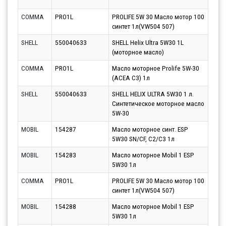
07.0
COMMA
PRO1L
PROLIFE 5W 30 Масло мотор 100
Парт
синтет 1л(VW504 507)
07.0
SHELL
550040633
SHELL Helix Ultra 5W30 1L
Парт
(моторное масло)
10.0
COMMA
PRO1L
Масло моторное Prolife 5W-30
Парт
(ACEA C3) 1л
10.0
SHELL
550040633
SHELL HELIX ULTRA 5W30 1 л.
Парт
Синтетическое моторное масло
10.0
5W-30
MOBIL
154287
Масло моторное синт. ESP
Парт
5W30 SN/CF, C2/C3 1л
06.0
MOBIL
154283
Масло моторное Mobil 1 ESP
Парт
5W30 1л
10.0
COMMA
PRO1L
PROLIFE 5W 30 Масло мотор 100
Парт
синтет 1л(VW504 507)
10.0
MOBIL
154288
Масло моторное Mobil 1 ESP
Парт
5W30 1л
10.0