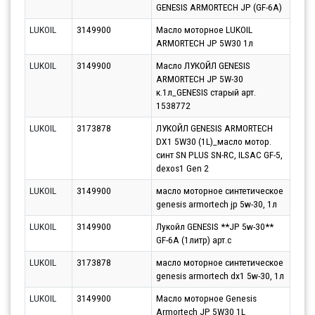
GENESIS ARMORTECH JP (GF-6A)
10.0
LUKOIL
3149900
Масло моторное LUKOIL
Парт
ARMORTECH JP 5W30 1л
10.0
LUKOIL
3149900
Масло ЛУКОЙЛ GENESIS
Парт
ARMORTECH JP 5W-30
07.0
к.1л_GENESIS старый арт.
1538772
LUKOIL
3173878
ЛУКОЙЛ GENESIS ARMORTECH
Парт
DX1 5W30 (1L)_масло мотор.
12.0
синт SN PLUS SN-RC, ILSAC GF-5,
dexos1 Gen 2
LUKOIL
3149900
масло моторное синтетическое
Парт
genesis armortech jp 5w-30, 1л
07.0
LUKOIL
3149900
Лукойл GENESIS **JP 5w-30**
Парт
GF-6A (1литр) арт.c
10.0
LUKOIL
3173878
масло моторное синтетическое
Парт
genesis armortech dx1 5w-30, 1л
07.0
LUKOIL
3149900
Масло моторное Genesis
Парт
Armortech JP 5W30 1L
10.0