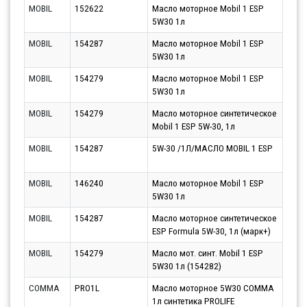
MOBIL
152622
Масло моторное Mobil 1 ESP
Парт
5W30 1л
10.0
MOBIL
154287
Масло моторное Mobil 1 ESP
Парт
5W30 1л
10.0
MOBIL
154279
Масло моторное Mobil 1 ESP
Парт
5W30 1л
10.0
MOBIL
154279
Масло моторное синтетическое
Парт
Mobil 1 ESP 5W-30, 1л
07.0
MOBIL
154287
5W-30 /1Л/МАСЛО MOBIL 1 ESP
Парт
10.0
MOBIL
146240
Масло моторное Mobil 1 ESP
Парт
5W30 1л
10.0
MOBIL
154287
Масло моторное синтетическое
Парт
ESP Formula 5W-30, 1л (марк+)
10.0
MOBIL
154279
Масло мот. синт. Mobil 1 ESP
Парт
5W30 1л (154282)
10.0
COMMA
PRO1L
Масло моторное 5W30 COMMA
Парт
1л синтетика PROLIFE
10.0