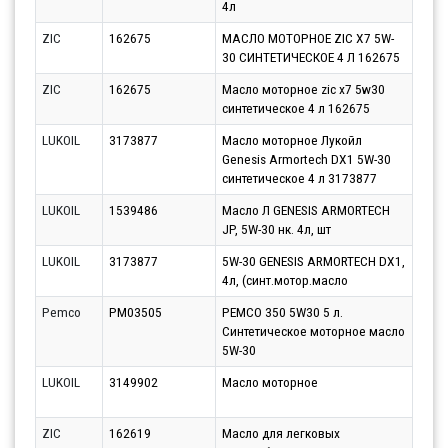
4л
12.0
ZIC
162675
МАСЛО МОТОРНОЕ ZIC X7 5W-
Парт
30 СИНТЕТИЧЕСКОЕ 4 Л 162675
13.0
ZIC
162675
Масло моторное zic x7 5w30
Парт
синтетическое 4 л 162675
17.0
LUKOIL
3173877
Масло моторное Лукойл
Парт
Genesis Armortech DX1 5W-30
17.0
синтетическое 4 л 3173877
LUKOIL
1539486
Масло Л GENESIS ARMORTECH
Парт
JP, 5W-30 нк. 4л, шт
12.0
LUKOIL
3173877
5W-30 GENESIS ARMORTECH DX1,
Парт
4л, (синт.мотор.масло
13.0
Pemco
PM03505
PEMCO 350 5W30 5 л.
Парт
Синтетическое моторное масло
12.0
5W-30
LUKOIL
3149902
Масло моторное
Парт
11.0
ZIC
162619
Масло для легковых
Парт