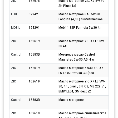
ZIC
162675
Масло Моторное ZIC X7 5W-30
Парт
SN Plus (4л)
11.0
FEBI
32942
Масло моторное SAE 5W-30
Парт
Longlife (4,0 L) синтетическое
12.0
MOBIL
154291
Mobil 1 ESP Formula 5W30 4л
Парт
13.0
ZIC
162619
Масло моторное ZIC X7 LS 5W-
Парт
30 4л
13.0
Castrol
15583D
Моторное масло Castrol
Парт
Magnatec 5W-30 A5, 4 л
12.0
ZIC
162619
Масло моторное 5W30 ZIC X7
Парт
LS 4л синтетика С3 (пла
13.0
ZIC
162619
Масло моторное ZIC X7 LS 5W-
Парт
30, 4л., синт., SN, C3, MB 229.51,
17.0
BMW LL04, GM dexos2
Castrol
15583D
Масло моторное
Парт
11.0
ZIC
162619
Масло моторное синтетическое
Парт