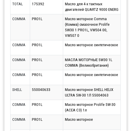
TOTAL
175392
Масло для 4-х тактных
Парт
двигателей QUARTZ 9000 ENERG
13.0
COMMA
PRO1L
Масло моторное Comma
Парт
(Комма) смазочное Prolife
14.0
5W30 1 PRO1L, VW504 00,
VW507 0
COMMA
PRO1L
Масло моторное синтетическое
Парт
17.0
COMMA
PRO1L
МАСЛА МОТОРНЫЕ 5W30 1L
Парт
COMMA (Великобритания)
12.0
COMMA
PRO1L
Масло моторное синтетическое
Парт
13.0
SHELL
550040633
Масло моторное SHELL HELIX
Парт
ULTRA 5W-30 1Л 55004063
13.0
COMMA
PRO1L
Масло моторное Prolife 5W-30
Парт
(ACEA C3) 1л
12.0
COMMA
PRO1L
Масло моторное
Парт
11.0