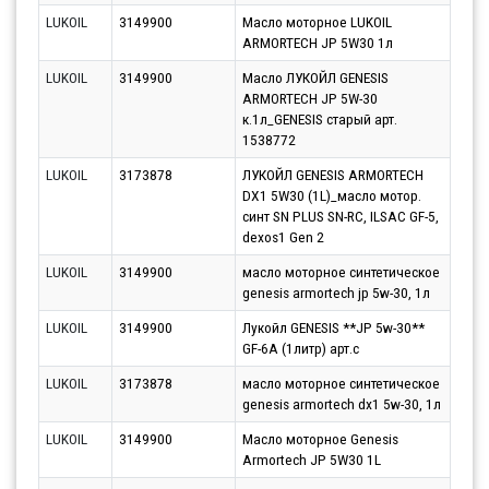
LUKOIL
3149900
Масло моторное LUKOIL
Парт
ARMORTECH JP 5W30 1л
14.0
LUKOIL
3149900
Масло ЛУКОЙЛ GENESIS
Парт
ARMORTECH JP 5W-30
11.0
к.1л_GENESIS старый арт.
1538772
LUKOIL
3173878
ЛУКОЙЛ GENESIS ARMORTECH
Парт
DX1 5W30 (1L)_масло мотор.
17.0
синт SN PLUS SN-RC, ILSAC GF-5,
dexos1 Gen 2
LUKOIL
3149900
масло моторное синтетическое
Парт
genesis armortech jp 5w-30, 1л
11.0
LUKOIL
3149900
Лукойл GENESIS **JP 5w-30**
Парт
GF-6A (1литр) арт.c
13.0
LUKOIL
3173878
масло моторное синтетическое
Парт
genesis armortech dx1 5w-30, 1л
11.0
LUKOIL
3149900
Масло моторное Genesis
Парт
Armortech JP 5W30 1L
13.0