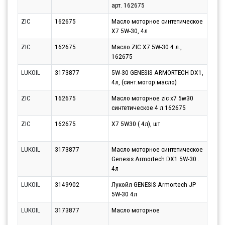
арт. 162675
13.0
ZIC
162675
Масло моторное синтетическое
Парт
X7 5W-30, 4л
11.0
ZIC
162675
Масло ZIC X7 5W-30 4 л.,
Парт
162675
11.0
LUKOIL
3173877
5W-30 GENESIS ARMORTECH DX1,
Парт
4л, (синт.мотор.масло)
11.0
ZIC
162675
Масло моторное zic x7 5w30
Парт
синтетическое 4 л 162675
13.0
ZIC
162675
X7 5W30 ( 4л), шт
Парт
13.0
LUKOIL
3173877
Масло моторное синтетическое
Парт
Genesis Armortech DX1 5W-30 .
17.0
4л
LUKOIL
3149902
Лукойл GENESIS Armortech JP
Парт
5W-30 4л
13.0
LUKOIL
3173877
Масло моторное
Парт
11.0