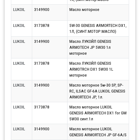
LUKOIL
3149900
Масло моторное
Парт
11.0
LUKOIL
3173878
5W-30 GENESIS ARMORTECH DX1,
Парт
1Л, (СИНТ.МОТОР.МАСЛО)
13.0
LUKOIL
3149900
Масло ЛУКОЙЛ GENESIS
Парт
ARMOTECH JP 5W30 1л
12.0
моторное
LUKOIL
3173878
Масло ЛУКОЙЛ GENESIS
Парт
ARMOTRCH DX1 5W30 1L
12.0
моторное
LUKOIL
3149900
Масло моторное 5w-30 SP, SP-
Парт
RC, ILSAC GF-6A LUKOIL GENESIS
17.0
ARMORTECH JP, 1л.
LUKOIL
3173878
Масло моторное LUKOIL
Парт
GENESIS ARMORTECH DX1 for GM
13.0
5W30 синт.1л
LUKOIL
3149900
Масло моторное LUKOIL
Парт
GENESIS ARMORTECH JP GF-6A/S
12.0