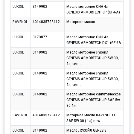
LUKOIL
3149902
Масло моторное СИН 4л
Парт
GENESIS ARMORTECH JP (GF-6A)
12.0
RAVENOL
4014835723412
Моторное масло
Парт
11.0
LUKOIL
3173877
Масло моторное СИН 4л
Парт
GENESIS ARMORTECH DX1 (GF-6A
12.0
LUKOIL
3149902
Масло моторное Лукойл
Парт
GENESIS ARMORTECH JP 5W-30,
12.0
4л, синт.
LUKOIL
3149902
Масло моторное Лукойл
Парт
GENESIS ARMORTECH JP 5W-30,
14.0
4л, синт.
LUKOIL
3149902
Масло моторное синтетическое
Парт
GENESIS ARMORTECH JP SAE 5w-
12.0
30 4л
RAVENOL
4014835723412
Моторное масло RAVENOL FEL
Парт
SAE 5W-30 ( 1л) new
13.0
LUKOIL
3149902
Масло ЛУКОЙЛ GENESIS
Парт