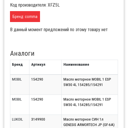
Код производителя: XFZ5L
Бренд: comma
В данный момент предложений по этому товару нет
Аналоги
Бренд
Артикул
Наименование
Срок
MOBIL
154290
Масло моторное MOBIL 1 ESP
Моск
5W30 4L 154285/154291
(Кра
10.0
MOBIL
154290
Масло моторное MOBIL 1 ESP
Моск
5W30 4L 154285/154291
(Бал
10.0
LUKOIL
3149900
Масло моторное СИН 1л
Парт
GENESIS ARMORTECH JP (GF-6A)
12.0