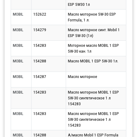
ESP 5W30 1л
13.0
MOBIL
152622
Масло моторное 5W-30 ESP
Парт
Formula, 1 л.
13.0
MOBIL
154279
Масло моторное синт. Mobil 1
Парт
ESP 5W-30 (1л)
13.0
MOBIL
154283
Моторное масло MOBIL 1 ESP
Парт
5W-30 кан. 1л
13.0
MOBIL
154288
Масло MOBIL 1 ESP 5W-30 1л.
Парт
13.0
MOBIL
154287
Масло моторное
Парт
13.0
MOBIL
154283
Масло моторное MOBIL 1 ESP
Парт
5W-30 синтетическое 1 л
17.0
154283
MOBIL
154283
Масло моторное MOBIL 1 ESP
Парт
5W-30 синтетическое 1 л
14.0
154283
MOBIL
154288
А/масло Mobil 1 ESP Formula
Парт