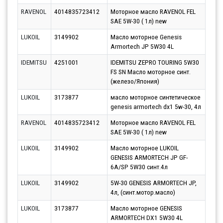
RAVENOL
4014835723412
Моторное масло RAVENOL FEL
Парт
SAE 5W-30 ( 1л) new
17.0
LUKOIL
3149902
Масло моторное Genesis
Парт
Armortech JP 5W30 4L
13.0
IDEMITSU
4251001
IDEMITSU ZEPRO TOURING 5W30
Парт
FS SN Масло моторное синт.
12.0
(железо/Япония)
LUKOIL
3173877
масло моторное синтетическое
Парт
genesis armortech dx1 5w-30, 4л
11.0
RAVENOL
4014835723412
Моторное масло RAVENOL FEL
Парт
SAE 5W-30 ( 1л) new
12.0
LUKOIL
3149902
Масло моторное LUKOIL
Парт
GENESIS ARMORTECH JP GF-
11.0
6A/SP 5W30 синт.4л
LUKOIL
3149902
5W-30 GENESIS ARMORTECH JP,
Парт
4л, (синт.мотор.масло)
11.0
LUKOIL
3173877
Масло моторное GENESIS
Парт
ARMORTECH DX1 5W30 4L
13.0