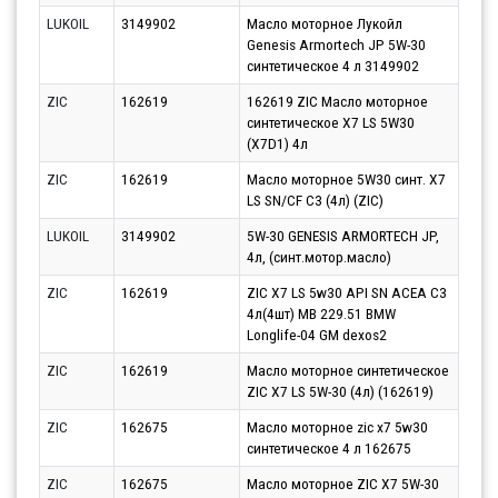
LUKOIL
3149902
Масло моторное Лукойл
Парт
Genesis Armortech JP 5W-30
17.0
синтетическое 4 л 3149902
ZIC
162619
162619 ZIC Масло моторное
Парт
синтетическое X7 LS 5W30
13.0
(X7D1) 4л
ZIC
162619
Масло моторное 5W30 синт. X7
Парт
LS SN/CF C3 (4л) (ZIC)
11.0
LUKOIL
3149902
5W-30 GENESIS ARMORTECH JP,
Парт
4л, (синт.мотор.масло)
13.0
ZIC
162619
ZIC X7 LS 5w30 API SN ACEA C3
Парт
4л(4шт) MB 229.51 BMW
12.0
Longlife-04 GM dexos2
ZIC
162619
Масло моторное синтетическое
Парт
ZIC X7 LS 5W-30 (4л) (162619)
11.0
ZIC
162675
Масло моторное zic x7 5w30
Парт
синтетическое 4 л 162675
12.0
ZIC
162675
Масло моторное ZIC X7 5W-30
Парт