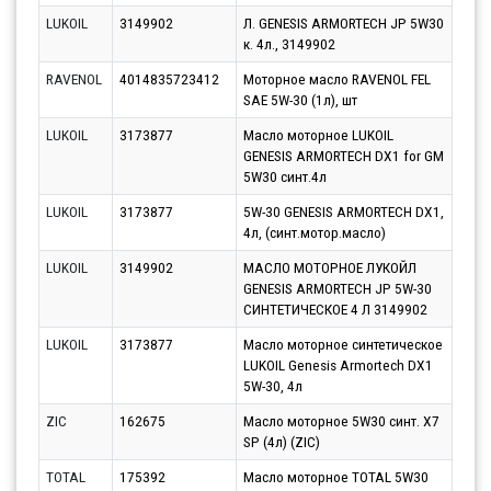
LUKOIL
3149902
Л. GENESIS ARMORTECH JP 5W30
Парт
к. 4л., 3149902
11.0
RAVENOL
4014835723412
Моторное масло RAVENOL FEL
Парт
SAE 5W-30 (1л), шт
12.0
LUKOIL
3173877
Масло моторное LUKOIL
Парт
GENESIS ARMORTECH DX1 for GM
11.0
5W30 синт.4л
LUKOIL
3173877
5W-30 GENESIS ARMORTECH DX1,
Парт
4л, (синт.мотор.масло)
11.0
LUKOIL
3149902
МАСЛО МОТОРНОЕ ЛУКОЙЛ
Парт
GENESIS ARMORTECH JP 5W-30
13.0
СИНТЕТИЧЕСКОЕ 4 Л 3149902
LUKOIL
3173877
Масло моторное синтетическое
Парт
LUKOIL Genesis Armortech DX1
12.0
5W-30, 4л
ZIC
162675
Масло моторное 5W30 синт. X7
Парт
SP (4л) (ZIC)
11.0
TOTAL
175392
Масло моторное TOTAL 5W30
Парт