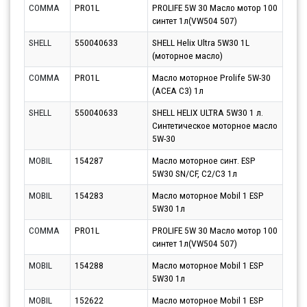
COMMA
PRO1L
PROLIFE 5W 30 Масло мотор 100
Парт
синтет 1л(VW504 507)
11.0
SHELL
550040633
SHELL Helix Ultra 5W30 1L
Парт
(моторное масло)
13.0
COMMA
PRO1L
Масло моторное Prolife 5W-30
Парт
(ACEA C3) 1л
14.0
SHELL
550040633
SHELL HELIX ULTRA 5W30 1 л.
Парт
Синтетическое моторное масло
14.0
5W-30
MOBIL
154287
Масло моторное синт. ESP
Парт
5W30 SN/CF, C2/C3 1л
10.0
MOBIL
154283
Масло моторное Mobil 1 ESP
Парт
5W30 1л
14.0
COMMA
PRO1L
PROLIFE 5W 30 Масло мотор 100
Парт
синтет 1л(VW504 507)
12.0
MOBIL
154288
Масло моторное Mobil 1 ESP
Парт
5W30 1л
14.0
MOBIL
152622
Масло моторное Mobil 1 ESP
Парт