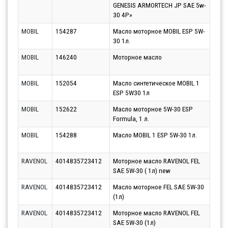
GENESIS ARMORTECH JP SAE 5w-
30 4Р»
MOBIL
154287
Масло моторное MOBIL ESP 5W-
Парт
30 1л.
17.0
MOBIL
146240
Моторное масло
Парт
17.0
MOBIL
152054
Масло синтетическое MOBIL 1
Парт
ESP 5W30 1л
17.0
MOBIL
152622
Масло моторное 5W-30 ESP
Парт
Formula, 1 л.
17.0
MOBIL
154288
Масло MOBIL 1 ESP 5W-30 1л.
Парт
17.0
RAVENOL
4014835723412
Моторное масло RAVENOL FEL
Парт
SAE 5W-30 ( 1л) new
12.0
RAVENOL
4014835723412
Масло моторное FEL SAE 5W-30
Парт
(1л)
12.0
RAVENOL
4014835723412
Моторное масло RAVENOL FEL
Парт
SAE 5W-30 (1л)
13.0