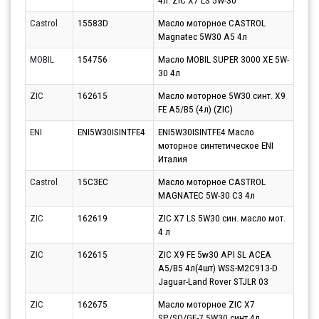
4л. ZIC X7 LS 5W-30
12.0
Castrol
15583D
Масло моторное CASTROL
Парт
Magnatec 5W30 A5 4л
14.0
MOBIL
154756
Масло MOBIL SUPER 3000 XE 5W-
Парт
30 4л
12.0
ZIC
162615
Масло моторное 5W30 синт. X9
Парт
FE A5/B5 (4л) (ZIC)
11.0
ENI
ENI5W30ISINTFE4
ENI5W30ISINTFE4 Масло
Парт
моторное синтетическое ENI
12.0
Италия
Castrol
15C3EC
Масло моторное CASTROL
Парт
MAGNATEC 5W-30 C3 4л
14.0
ZIC
162619
ZIC X7 LS 5W30 син. масло мот.
Парт
4 л
13.0
ZIC
162615
ZIC X9 FE 5w30 API SL ACEA
Парт
A5/B5 4л(4шт) WSS-M2C913-D
12.0
Jaguar-Land Rover STJLR 03
ZIC
162675
Масло моторное ZIC X7
Парт
SP/SQ/GF-7 5W30 синт.4л
13.0