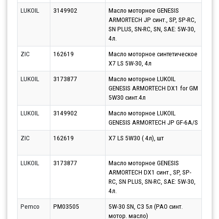
LUKOIL
3149902
Масло моторное GENESIS
Парт
ARMORTECH JP синт., SP, SP-RC,
17.0
SN PLUS, SN-RC, SN, SAE: 5W-30,
4л.
ZIC
162619
Масло моторное синтетическое
Парт
X7 LS 5W-30, 4л
11.0
LUKOIL
3173877
Масло моторное LUKOIL
Парт
GENESIS ARMORTECH DX1 for GM
13.0
5W30 синт.4л
LUKOIL
3149902
Масло моторное LUKOIL
Парт
GENESIS ARMORTECH JP GF-6A/S
12.0
ZIC
162619
X7 LS 5W30 ( 4л), шт
Парт
13.0
LUKOIL
3173877
Масло моторное GENESIS
Парт
ARMORTECH DX1 синт., SP, SP-
17.0
RC, SN PLUS, SN-RC, SAE: 5W-30,
4л.
Pemco
PM03505
5W-30 SN, C3 5л (PAO синт.
Парт
мотор. масло)
11.0