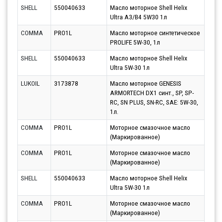
SHELL
550040633
Масло моторное Shell Helix
Парт
Ultra A3/B4 5W30 1л
12.0
COMMA
PRO1L
Масло моторное синтетическое
Парт
PROLIFE 5W-30, 1л
11.0
SHELL
550040633
Масло моторное Shell Helix
Парт
Ultra 5W-30 1л
13.0
LUKOIL
3173878
Масло моторное GENESIS
Парт
ARMORTECH DX1 синт., SP, SP-
17.0
RC, SN PLUS, SN-RC, SAE: 5W-30,
1л.
COMMA
PRO1L
Моторное смазочное масло
Парт
(Маркированное)
13.0
COMMA
PRO1L
Моторное смазочное масло
Парт
(Маркированное)
13.0
SHELL
550040633
Масло моторное Shell Helix
Парт
Ultra 5W-30 1л
17.0
COMMA
PRO1L
Моторное смазочное масло
Парт
(Маркированное)
13.0