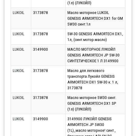
(1л) (ЛУКОЙЛ)
LUKOIL
3173878
Масло моторное LUKOIL
Парт
GENESIS ARMORTECH DX1 for GM
11.0
5W30 синт.1л
LUKOIL
3173878
5W-30 GENESIS ARMORTECH DX1,
Парт
1л, (синт.мотор.масло)
11.0
LUKOIL
3149900
МАСЛО МОТОРНОЕ ЛУКОЙЛ
Парт
GENESIS ARMORTECH JP 5W-30
13.0
СИНТЕТИЧЕСКОЕ 1 Л 3149900
LUKOIL
3173878
Масло для легкового
Парт
транспорта Лукойл GENESIS
11.0
ARMORTECH DX1 5W-30 к. 1 л,
3173878
LUKOIL
3173878
Масло моторное 5W30 синт.
Парт
GENESIS ARMORTECH DX1 SP
11.0
(1л) (ЛУКОЙЛ)
LUKOIL
3149900
3149900 ЛУКОЙЛ GENESIS
Парт
ARMORTECH JP 5W30
12.0
(1L)_масло моторное! синт.,