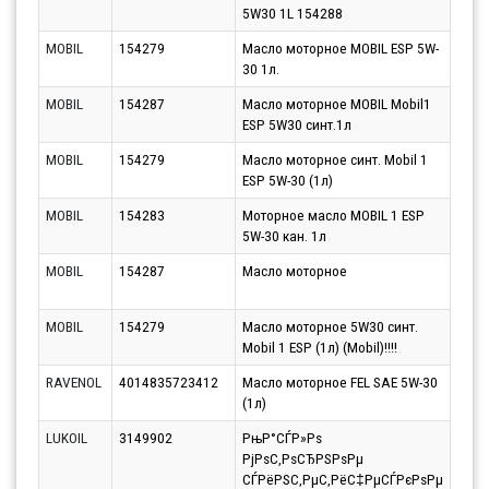
5W30 1L 154288
13.0
MOBIL
154279
Масло моторное MOBIL ESP 5W-
Парт
30 1л.
17.0
MOBIL
154287
Масло моторное MOBIL Mobil1
Парт
ESP 5W30 синт.1л
17.0
MOBIL
154279
Масло моторное синт. Mobil 1
Парт
ESP 5W-30 (1л)
17.0
MOBIL
154283
Моторное масло MOBIL 1 ESP
Парт
5W-30 кан. 1л
17.0
MOBIL
154287
Масло моторное
Парт
17.0
MOBIL
154279
Масло моторное 5W30 синт.
Парт
Mobil 1 ESP (1л) (Mobil)!!!!
11.0
RAVENOL
4014835723412
Масло моторное FEL SAE 5W-30
Парт
(1л)
12.0
LUKOIL
3149902
РњР°СЃР»Рѕ
Парт
РјРѕС‚РѕСЂРЅРѕРµ
12.0
СЃРёРЅС‚РµС‚РёС‡РµСЃРєРѕРµ