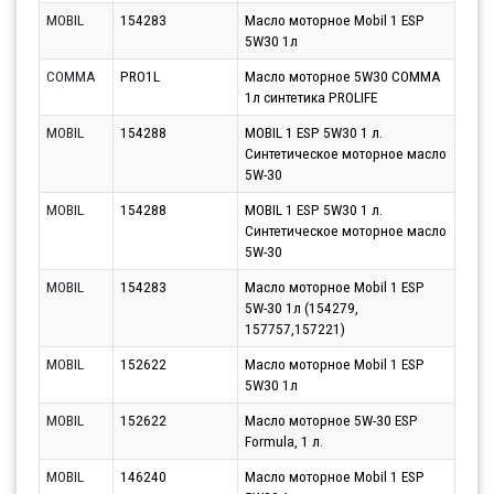
MOBIL
154283
Масло моторное Mobil 1 ESP
Парт
5W30 1л
12.0
COMMA
PRO1L
Масло моторное 5W30 COMMA
Парт
1л синтетика PROLIFE
13.0
MOBIL
154288
MOBIL 1 ESP 5W30 1 л.
Парт
Синтетическое моторное масло
13.0
5W-30
MOBIL
154288
MOBIL 1 ESP 5W30 1 л.
Парт
Синтетическое моторное масло
14.0
5W-30
MOBIL
154283
Масло моторное Mobil 1 ESP
Парт
5W-30 1л (154279,
13.0
157757,157221)
MOBIL
152622
Масло моторное Mobil 1 ESP
Парт
5W30 1л
12.0
MOBIL
152622
Масло моторное 5W-30 ESP
Парт
Formula, 1 л.
12.0
MOBIL
146240
Масло моторное Mobil 1 ESP
Парт