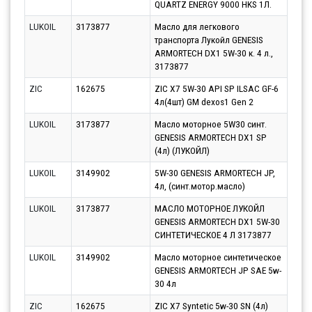
QUARTZ ENERGY 9000 HKS 1Л.
13.0
LUKOIL
3173877
Масло для легкового
Парт
транспорта Лукойл GENESIS
11.0
ARMORTECH DX1 5W-30 к. 4 л.,
3173877
ZIC
162675
ZIC X7 5W-30 API SP ILSAC GF-6
Парт
4л(4шт) GM dexos1 Gen 2
12.0
LUKOIL
3173877
Масло моторное 5W30 синт.
Парт
GENESIS ARMORTECH DX1 SP
11.0
(4л) (ЛУКОЙЛ)
LUKOIL
3149902
5W-30 GENESIS ARMORTECH JP,
Парт
4л, (синт.мотор.масло)
11.0
LUKOIL
3173877
МАСЛО МОТОРНОЕ ЛУКОЙЛ
Парт
GENESIS ARMORTECH DX1 5W-30
13.0
СИНТЕТИЧЕСКОЕ 4 Л 3173877
LUKOIL
3149902
Масло моторное синтетическое
Парт
GENESIS ARMORTECH JP SAE 5w-
17.0
30 4л
ZIC
162675
ZIC X7 Syntetic 5w-30 SN (4л)
Парт