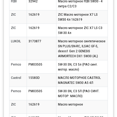
FEBI
32942
Масло моторное FEBI 5W30 - 4
Парт
литра C2/C3
14.0
ZIC
162619
ZIC Масло моторное X7 LS
Парт
5W30 4л 162619
11.0
ZIC
162619
Масло моторное ZIC X7 LS C3
Парт
5W-30 4л
12.0
LUKOIL
3173877
Масло моторное синтетическое
Парт
SN PLUS/SN-RC, ILSAC GF-5,
11.0
dexos1 Gen 2 GENESIS
ARMORTECH DX1 5W30 (4L)
Pemco
PM03505
5W-30 SN, C3 5л (PAO синт.
Парт
мотор. масло)
13.0
Castrol
15583D
МАСЛО МОТОРНОЕ CASTROL
Парт
MAGNATEC 5W30 A5 4Л
12.0
Pemco
PM03505
5W-30 SN, C3 5Л (PAO СИНТ.
Парт
МОТОР. МАСЛО)
13.0
ZIC
162619
Масло моторное
Парт
11.0