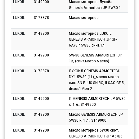
LUKOIL
3149900
Масло моторное Лукойл
Парт
Genesis Armortech JP 5W30 1
13.0
LUKOIL
3173878
Масло моторное
Парт
11.0
LUKOIL
3149900
Масло моторное LUKOIL
Парт
GENESIS ARMORTECH JP GF-
11.0
6A/SP 5W30 синт.1л
LUKOIL
3149900
5W-30 GENESIS ARMORTECH JP,
Парт
1л, (синт.мотор.масло)
11.0
LUKOIL
3173878
ЛУКОЙЛ GENESIS ARMORTECH
Парт
DX1 5W30 (1L)_масло мотор.
12.0
синт SN PLUS SN-RC, ILSAC GF-5,
dexos1 Gen 2
LUKOIL
3149900
Л. GENESIS ARMORTECH JP 5W30
Парт
к. 1 л., 3149900
11.0
LUKOIL
3149900
Масло GENESIS ARMORTECH JP
Парт
5W30 к. 1 л., 3149900
12.0
LUKOIL
3149900
Масло моторное 5W30 синт.
Парт
GENESIS ARMORTECH JP A5/B5
11.0