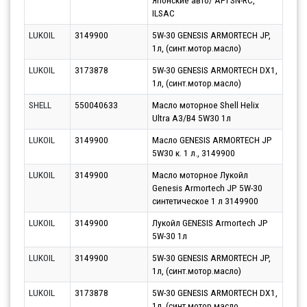
Японские авто/ API SN-RC,
ILSAC
LUKOIL
3149900
5W-30 GENESIS ARMORTECH JP,
Парт
1л, (синт.мотор.масло)
11.0
LUKOIL
3173878
5W-30 GENESIS ARMORTECH DX1,
Парт
1л, (синт.мотор.масло)
11.0
SHELL
550040633
Масло моторное Shell Helix
Парт
Ultra A3/B4 5W30 1л
14.0
LUKOIL
3149900
Масло GENESIS ARMORTECH JP
Парт
5W30 к. 1 л., 3149900
17.0
LUKOIL
3149900
Масло моторное Лукойл
Парт
Genesis Armortech JP 5W-30
17.0
синтетическое 1 л 3149900
LUKOIL
3149900
Лукойл GENESIS Armortech JP
Парт
5W-30 1л
13.0
LUKOIL
3149900
5W-30 GENESIS ARMORTECH JP,
Парт
1л, (синт.мотор.масло)
13.0
LUKOIL
3173878
5W-30 GENESIS ARMORTECH DX1,
Парт
1л, (синт.мотор.масло
13.0