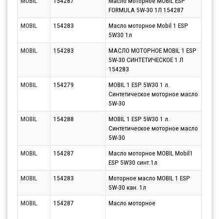
MOBIL
154287
Масло моторное MOBIL ESP
Парт
FORMULA 5W-30 1Л 154287
13.0
MOBIL
154283
Масло моторное Mobil 1 ESP
Парт
5W30 1л
12.0
MOBIL
154283
МАСЛО МОТОРНОЕ MOBIL 1 ESP
Парт
5W-30 СИНТЕТИЧЕСКОЕ 1 Л
13.0
154283
MOBIL
154279
MOBIL 1 ESP 5W30 1 л.
Парт
Синтетическое моторное масло
12.0
5W-30
MOBIL
154288
MOBIL 1 ESP 5W30 1 л.
Парт
Синтетическое моторное масло
12.0
5W-30
MOBIL
154287
Масло моторное MOBIL Mobil1
Парт
ESP 5W30 синт.1л
11.0
MOBIL
154283
Моторное масло MOBIL 1 ESP
Парт
5W-30 кан. 1л
12.0
MOBIL
154287
Масло моторное
Парт
12.0