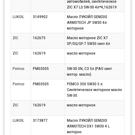
автомобилей, синтетическое
11.0
ZIC X7 LS 5W-30 4л*4,162619
LUKOIL
3149902
Масло ЛУКОЙЛ GENESIS
Парт
ARMOTECH JP 5W30 4л
12.0
моторное
ZIC
162675
Масло моторное ZIC X7
Парт
SP/SQ/GF-7 5W30 синт.4л
11.0
ZIC
162619
масло моторное
Парт
13.0
Pemco
PM03505
5W-30 SN, C3 5л (PAO синт.
Парт
мотор. масло)
11.0
Pemco
PM03505
PEMCO 350 5W30 5 л.
Парт
Синтетическое моторное масло
14.0
5W-30
ZIC
162619
масло моторное
Парт
12.0
LUKOIL
3173877
Масло ЛУКОЙЛ GENESIS
Парт
ARMOTECH DX1 5W30 4 L
12.0
моторно