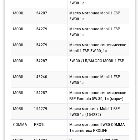
5W30 1л
14.0
MOBIL
154287
Масло моторное Mobil 1 ESP
Парт
5W30 1л
14.0
MOBIL
154279
Масло моторное Mobil 1 ESP
Парт
5W30 1л
14.0
MOBIL
154279
Масло моторное синтетическое
Парт
Mobil 1 ESP 5W-30, 1л
11.0
MOBIL
154287
5W-30 /1Л/МАСЛО MOBIL 1 ESP
Парт
13.0
MOBIL
146240
Масло моторное Mobil 1 ESP
Парт
5W30 1л
14.0
MOBIL
154287
Масло моторное синтетическое
Парт
ESP Formula 5W-30, 1л (марк+)
12.0
MOBIL
154279
Масло мот. синт. Mobil 1 ESP
Парт
5W30 1л (154282)
13.0
COMMA
PRO1L
Масло моторное 5W30 COMMA
Парт
1л синтетика PROLIFE
12.0