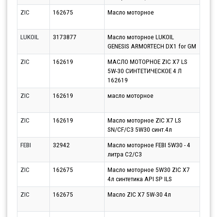
ZIC
162675
Масло моторное
Парт
11.0
LUKOIL
3173877
Масло моторное LUKOIL
Парт
GENESIS ARMORTECH DX1 for GM
12.0
ZIC
162619
МАСЛО МОТОРНОЕ ZIC X7 LS
Парт
5W-30 СИНТЕТИЧЕСКОЕ 4 Л
13.0
162619
ZIC
162619
масло моторное
Парт
17.0
ZIC
162619
Масло моторное ZIC X7 LS
Парт
SN/CF/C3 5W30 синт.4л
11.0
FEBI
32942
Масло моторное FEBI 5W30 - 4
Парт
литра C2/C3
13.0
ZIC
162675
Масло моторное 5W30 ZIC X7
Парт
4л синтетика API SP ILS
13.0
ZIC
162675
Масло ZIC X7 5W-30 4л
Парт
13.0