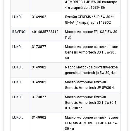
ARMORTECH JP 5W-30 канистра
11.0
4 л старый арт. 1539486
LUKOIL
3149902
Лукойл GENESIS **JP 5w-30**
Парт
GF-6A (4литра) арт.3149902
13.0
RAVENOL
4014835723412
Масло моторное FEL SAE 5W-30
Парт
(1л)
12.0
LUKOIL
3173877
Масло моторное синтетическое
Парт
Genesis Armortech DX1 5W-30 .
12.0
4л
LUKOIL
3149902
масло моторное синтетическое
Парт
genesis armortech jp 5w-30, 4л
11.0
LUKOIL
3149902
Масло моторное Лукойл
Парт
Genesis Armortech JP 5W30 4
13.0
LUKOIL
3173877
Масло моторное Лукойл
Парт
Genesis Armortech DX1 5W30 4
11.0
л 3173877
LUKOIL
3149902
Масло моторное синтетическое
Парт
GENESIS ARMORTECH JP SAE 5w-
12.0
30 4л