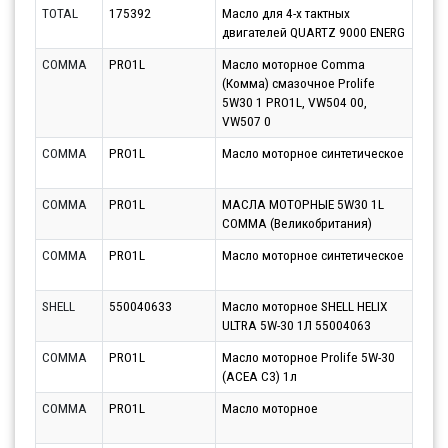
TOTAL
175392
Масло для 4-х тактных
Парт
двигателей QUARTZ 9000 ENERG
10.0
COMMA
PRO1L
Масло моторное Comma
Парт
(Комма) смазочное Prolife
11.0
5W30 1 PRO1L, VW504 00,
VW507 0
COMMA
PRO1L
Масло моторное синтетическое
Парт
13.0
COMMA
PRO1L
МАСЛА МОТОРНЫЕ 5W30 1L
Парт
COMMA (Великобритания)
10.0
COMMA
PRO1L
Масло моторное синтетическое
Парт
10.0
SHELL
550040633
Масло моторное SHELL HELIX
Парт
ULTRA 5W-30 1Л 55004063
10.0
COMMA
PRO1L
Масло моторное Prolife 5W-30
Парт
(ACEA C3) 1л
10.0
COMMA
PRO1L
Масло моторное
Парт
10.0