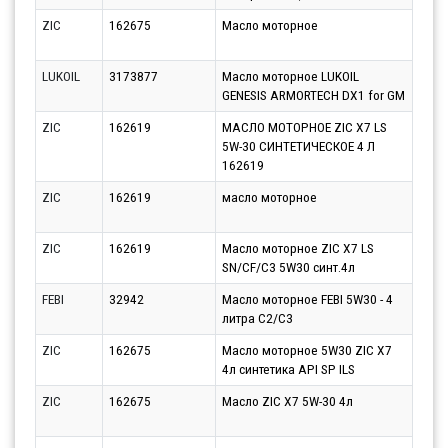
ZIC
162675
Масло моторное
Парт
10.0
LUKOIL
3173877
Масло моторное LUKOIL
Парт
GENESIS ARMORTECH DX1 for GM
10.0
ZIC
162619
МАСЛО МОТОРНОЕ ZIC X7 LS
Парт
5W-30 СИНТЕТИЧЕСКОЕ 4 Л
10.0
162619
ZIC
162619
масло моторное
Парт
13.0
ZIC
162619
Масло моторное ZIC X7 LS
Парт
SN/CF/C3 5W30 синт.4л
10.0
FEBI
32942
Масло моторное FEBI 5W30 - 4
Парт
литра C2/C3
10.0
ZIC
162675
Масло моторное 5W30 ZIC X7
Парт
4л синтетика API SP ILS
10.0
ZIC
162675
Масло ZIC X7 5W-30 4л
Парт
10.0