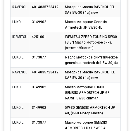
RAVENOL
4014835723412
Моторное масло RAVENOL FEL
Парт
SAE 5W-30 ( 1л) new
13.0
LUKOIL
3149902
Масло моторное Genesis
Парт
Armortech JP 5W30 4L
10.0
IDEMITSU
4251001
IDEMITSU ZEPRO TOURING 5W30
Парт
FS SN Масло моторное синт.
10.0
(железо/Япония)
LUKOIL
3173877
масло моторное синтетическое
Парт
genesis armortech dx1 5w-30, 4л
10.0
RAVENOL
4014835723412
Моторное масло RAVENOL FEL
Парт
SAE 5W-30 ( 1л) new
10.0
LUKOIL
3149902
Масло моторное LUKOIL
Парт
GENESIS ARMORTECH JP GF-
10.0
6A/SP 5W30 синт.4л
LUKOIL
3149902
5W-30 GENESIS ARMORTECH JP,
Парт
4л, (синт.мотор.масло)
10.0
LUKOIL
3173877
Масло моторное GENESIS
Парт
ARMORTECH DX1 5W30 4L
10.0