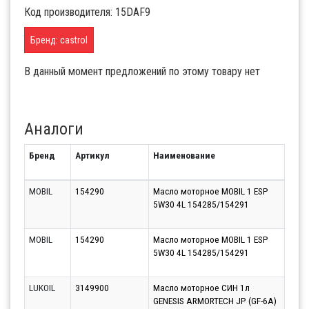
Код производителя: 15DAF9
Бренд: castrol
В данный момент предложений по этому товару нет
Аналоги
Бренд
Артикул
Наименование
Срок
MOBIL
154290
Масло моторное MOBIL 1 ESP
Моск
5W30 4L 154285/154291
(Кра
06.0
MOBIL
154290
Масло моторное MOBIL 1 ESP
Моск
5W30 4L 154285/154291
(Бал
06.0
LUKOIL
3149900
Масло моторное СИН 1л
Парт
GENESIS ARMORTECH JP (GF-6A)
10.0