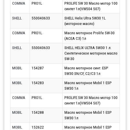
COMMA
PRO1L
PROLIFE 5W 30 Масло мотор 100
Парт
синтет 1л(VW504 507)
10.0
SHELL
550040633
SHELL Helix Ultra 5W30 1L
Парт
(моторное масло)
10.0
COMMA
PRO1L
Масло моторное Prolife 5W-30
Парт
(ACEA C3) 1л
11.0
SHELL
550040633
SHELL HELIX ULTRA 5W30 1 л.
Парт
Синтетическое моторное масло
11.0
5W-30
MOBIL
154287
Масло моторное синт. ESP
Парт
5W30 SN/CF, C2/C3 1л
07.0
MOBIL
154283
Масло моторное Mobil 1 ESP
Парт
5W30 1л
11.0
COMMA
PRO1L
PROLIFE 5W 30 Масло мотор 100
Парт
синтет 1л(VW504 507)
10.0
MOBIL
154288
Масло моторное Mobil 1 ESP
Парт
5W30 1л
11.0
MOBIL
152622
Масло моторное Mobil 1 ESP
Парт