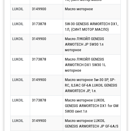
LUKOIL
3149900
Масло моторное
Парт
10.0
LUKOIL
3173878
5W-30 GENESIS ARMORTECH DX1,
Парт
1Л, (СИНТ.МОТОР.МАСЛО)
10.0
LUKOIL
3149900
Масло ЛУКОЙЛ GENESIS
Парт
ARMOTECH JP 5W30 1л
10.0
моторное
LUKOIL
3173878
Масло ЛУКОЙЛ GENESIS
Парт
ARMOTRCH DX1 5W30 1L
10.0
моторное
LUKOIL
3149900
Масло моторное 5w-30 SP, SP-
Парт
RC, ILSAC GF-6A LUKOIL GENESIS
13.0
ARMORTECH JP, 1л.
LUKOIL
3173878
Масло моторное LUKOIL
Парт
GENESIS ARMORTECH DX1 for GM
10.0
5W30 синт.1л
LUKOIL
3149900
Масло моторное LUKOIL
Парт
GENESIS ARMORTECH JP GF-6A/S
10.0