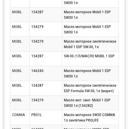
5W30 1л
11.0
MOBIL
154287
Масло моторное Mobil 1 ESP
Парт
5W30 1л
11.0
MOBIL
154279
Масло моторное Mobil 1 ESP
Парт
5W30 1л
11.0
MOBIL
154279
Масло моторное синтетическое
Парт
Mobil 1 ESP 5W-30, 1л
10.0
MOBIL
154287
5W-30 /1Л/МАСЛО MOBIL 1 ESP
Парт
10.0
MOBIL
146240
Масло моторное Mobil 1 ESP
Парт
5W30 1л
11.0
MOBIL
154287
Масло моторное синтетическое
Парт
ESP Formula 5W-30, 1л (марк+)
10.0
MOBIL
154279
Масло мот. синт. Mobil 1 ESP
Парт
5W30 1л (154282)
10.0
COMMA
PRO1L
Масло моторное 5W30 COMMA
Парт
1л синтетика PROLIFE
10.0