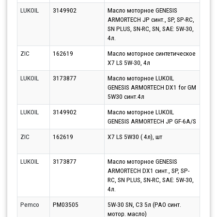
LUKOIL
3149902
Масло моторное GENESIS
Парт
ARMORTECH JP синт., SP, SP-RC,
13.0
SN PLUS, SN-RC, SN, SAE: 5W-30,
4л.
ZIC
162619
Масло моторное синтетическое
Парт
X7 LS 5W-30, 4л
10.0
LUKOIL
3173877
Масло моторное LUKOIL
Парт
GENESIS ARMORTECH DX1 for GM
10.0
5W30 синт.4л
LUKOIL
3149902
Масло моторное LUKOIL
Парт
GENESIS ARMORTECH JP GF-6A/S
10.0
ZIC
162619
X7 LS 5W30 ( 4л), шт
Парт
10.0
LUKOIL
3173877
Масло моторное GENESIS
Парт
ARMORTECH DX1 синт., SP, SP-
13.0
RC, SN PLUS, SN-RC, SAE: 5W-30,
4л.
Pemco
PM03505
5W-30 SN, C3 5л (PAO синт.
Парт
мотор. масло)
10.0