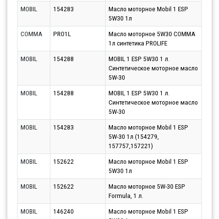
MOBIL
154283
Масло моторное Mobil 1 ESP
Парт
5W30 1л
10.0
COMMA
PRO1L
Масло моторное 5W30 COMMA
Парт
1л синтетика PROLIFE
10.0
MOBIL
154288
MOBIL 1 ESP 5W30 1 л.
Парт
Синтетическое моторное масло
10.0
5W-30
MOBIL
154288
MOBIL 1 ESP 5W30 1 л.
Парт
Синтетическое моторное масло
11.0
5W-30
MOBIL
154283
Масло моторное Mobil 1 ESP
Парт
5W-30 1л (154279,
10.0
157757,157221)
MOBIL
152622
Масло моторное Mobil 1 ESP
Парт
5W30 1л
10.0
MOBIL
152622
Масло моторное 5W-30 ESP
Парт
Formula, 1 л.
10.0
MOBIL
146240
Масло моторное Mobil 1 ESP
Парт