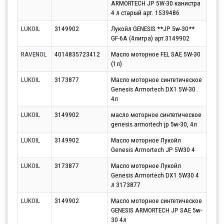
ARMORTECH JP 5W-30 канистра
10.0
4 л старый арт. 1539486
LUKOIL
3149902
Лукойл GENESIS **JP 5w-30**
Парт
GF-6A (4литра) арт.3149902
10.0
RAVENOL
4014835723412
Масло моторное FEL SAE 5W-30
Парт
(1л)
10.0
LUKOIL
3173877
Масло моторное синтетическое
Парт
Genesis Armortech DX1 5W-30 .
10.0
4л
LUKOIL
3149902
масло моторное синтетическое
Парт
genesis armortech jp 5w-30, 4л
10.0
LUKOIL
3149902
Масло моторное Лукойл
Парт
Genesis Armortech JP 5W30 4
10.0
LUKOIL
3173877
Масло моторное Лукойл
Парт
Genesis Armortech DX1 5W30 4
10.0
л 3173877
LUKOIL
3149902
Масло моторное синтетическое
Парт
GENESIS ARMORTECH JP SAE 5w-
10.0
30 4л