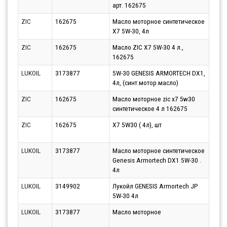
арт. 162675
10.0
ZIC
162675
Масло моторное синтетическое
Парт
X7 5W-30, 4л
10.0
ZIC
162675
Масло ZIC X7 5W-30 4 л.,
Парт
162675
10.0
LUKOIL
3173877
5W-30 GENESIS ARMORTECH DX1,
Парт
4л, (синт.мотор.масло)
10.0
ZIC
162675
Масло моторное zic x7 5w30
Парт
синтетическое 4 л 162675
10.0
ZIC
162675
X7 5W30 ( 4л), шт
Парт
10.0
LUKOIL
3173877
Масло моторное синтетическое
Парт
Genesis Armortech DX1 5W-30 .
13.0
4л
LUKOIL
3149902
Лукойл GENESIS Armortech JP
Парт
5W-30 4л
10.0
LUKOIL
3173877
Масло моторное
Парт
10.0