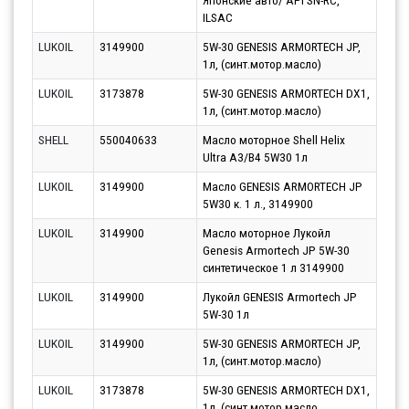
Японские авто/ API SN-RC,
ILSAC
LUKOIL
3149900
5W-30 GENESIS ARMORTECH JP,
Парт
1л, (синт.мотор.масло)
10.0
LUKOIL
3173878
5W-30 GENESIS ARMORTECH DX1,
Парт
1л, (синт.мотор.масло)
10.0
SHELL
550040633
Масло моторное Shell Helix
Парт
Ultra A3/B4 5W30 1л
11.0
LUKOIL
3149900
Масло GENESIS ARMORTECH JP
Парт
5W30 к. 1 л., 3149900
13.0
LUKOIL
3149900
Масло моторное Лукойл
Парт
Genesis Armortech JP 5W-30
13.0
синтетическое 1 л 3149900
LUKOIL
3149900
Лукойл GENESIS Armortech JP
Парт
5W-30 1л
10.0
LUKOIL
3149900
5W-30 GENESIS ARMORTECH JP,
Парт
1л, (синт.мотор.масло)
10.0
LUKOIL
3173878
5W-30 GENESIS ARMORTECH DX1,
Парт
1л, (синт.мотор.масло
10.0