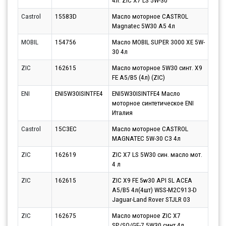
4л. ZIC X7 LS 5W-30
10.0
Castrol
15583D
Масло моторное CASTROL
Парт
Magnatec 5W30 A5 4л
11.0
MOBIL
154756
Масло MOBIL SUPER 3000 XE 5W-
Парт
30 4л
10.0
ZIC
162615
Масло моторное 5W30 синт. X9
Парт
FE A5/B5 (4л) (ZIC)
10.0
ENI
ENI5W30ISINTFE4
ENI5W30ISINTFE4 Масло
Парт
моторное синтетическое ENI
10.0
Италия
Castrol
15C3EC
Масло моторное CASTROL
Парт
MAGNATEC 5W-30 C3 4л
11.0
ZIC
162619
ZIC X7 LS 5W30 син. масло мот.
Парт
4 л
10.0
ZIC
162615
ZIC X9 FE 5w30 API SL ACEA
Парт
A5/B5 4л(4шт) WSS-M2C913-D
10.0
Jaguar-Land Rover STJLR 03
ZIC
162675
Масло моторное ZIC X7
Парт
SP/SQ/GF-7 5W30 синт.4л
10.0