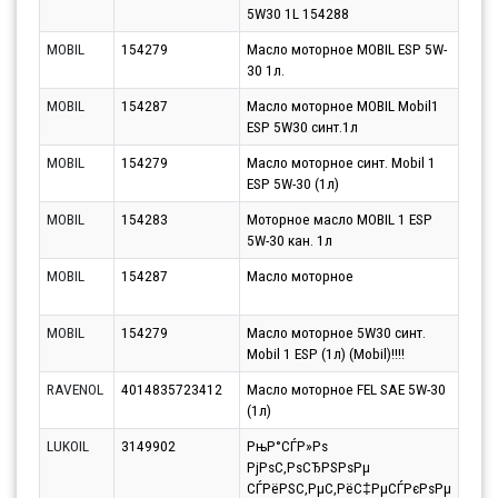
5W30 1L 154288
10.0
MOBIL
154279
Масло моторное MOBIL ESP 5W-
Парт
30 1л.
13.0
MOBIL
154287
Масло моторное MOBIL Mobil1
Парт
ESP 5W30 синт.1л
13.0
MOBIL
154279
Масло моторное синт. Mobil 1
Парт
ESP 5W-30 (1л)
13.0
MOBIL
154283
Моторное масло MOBIL 1 ESP
Парт
5W-30 кан. 1л
13.0
MOBIL
154287
Масло моторное
Парт
13.0
MOBIL
154279
Масло моторное 5W30 синт.
Парт
Mobil 1 ESP (1л) (Mobil)!!!!
10.0
RAVENOL
4014835723412
Масло моторное FEL SAE 5W-30
Парт
(1л)
10.0
LUKOIL
3149902
РњР°СЃР»Рѕ
Парт
РјРѕС‚РѕСЂРЅРѕРµ
10.0
СЃРёРЅС‚РµС‚РёС‡РµСЃРєРѕРµ