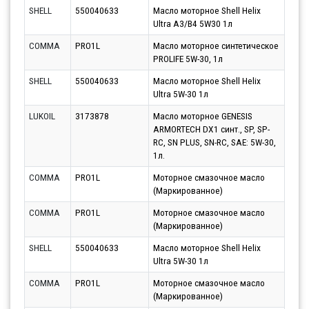
SHELL
550040633
Масло моторное Shell Helix
Парт
Ultra A3/B4 5W30 1л
10.0
COMMA
PRO1L
Масло моторное синтетическое
Парт
PROLIFE 5W-30, 1л
10.0
SHELL
550040633
Масло моторное Shell Helix
Парт
Ultra 5W-30 1л
10.0
LUKOIL
3173878
Масло моторное GENESIS
Парт
ARMORTECH DX1 синт., SP, SP-
13.0
RC, SN PLUS, SN-RC, SAE: 5W-30,
1л.
COMMA
PRO1L
Моторное смазочное масло
Парт
(Маркированное)
10.0
COMMA
PRO1L
Моторное смазочное масло
Парт
(Маркированное)
10.0
SHELL
550040633
Масло моторное Shell Helix
Парт
Ultra 5W-30 1л
13.0
COMMA
PRO1L
Моторное смазочное масло
Парт
(Маркированное)
10.0