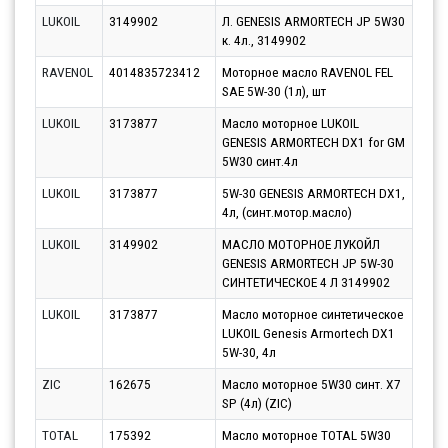
LUKOIL
3149902
Л. GENESIS ARMORTECH JP 5W30
Парт
к. 4л., 3149902
10.0
RAVENOL
4014835723412
Моторное масло RAVENOL FEL
Парт
SAE 5W-30 (1л), шт
10.0
LUKOIL
3173877
Масло моторное LUKOIL
Парт
GENESIS ARMORTECH DX1 for GM
10.0
5W30 синт.4л
LUKOIL
3173877
5W-30 GENESIS ARMORTECH DX1,
Парт
4л, (синт.мотор.масло)
10.0
LUKOIL
3149902
МАСЛО МОТОРНОЕ ЛУКОЙЛ
Парт
GENESIS ARMORTECH JP 5W-30
10.0
СИНТЕТИЧЕСКОЕ 4 Л 3149902
LUKOIL
3173877
Масло моторное синтетическое
Парт
LUKOIL Genesis Armortech DX1
10.0
5W-30, 4л
ZIC
162675
Масло моторное 5W30 синт. X7
Парт
SP (4л) (ZIC)
10.0
TOTAL
175392
Масло моторное TOTAL 5W30
Парт