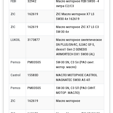
FEBI
32942
Масло моторное FEBI 5W30 - 4
Парт
литра C2/C3
11.0
ZIC
162619
ZIC Масло моторное X7 LS
Парт
5W30 4л 162619
10.0
ZIC
162619
Масло моторное ZIC X7 LS C3
Парт
5W-30 4л
10.0
LUKOIL
3173877
Масло моторное синтетическое
Парт
SN PLUS/SN-RC, ILSAC GF-5,
10.0
dexos1 Gen 2 GENESIS
ARMORTECH DX1 5W30 (4L)
Pemco
PM03505
5W-30 SN, C3 5л (PAO синт.
Парт
мотор. масло)
10.0
Castrol
15583D
МАСЛО МОТОРНОЕ CASTROL
Парт
MAGNATEC 5W30 A5 4Л
10.0
Pemco
PM03505
5W-30 SN, C3 5Л (PAO СИНТ.
Парт
МОТОР. МАСЛО)
10.0
ZIC
162619
Масло моторное
Парт
10.0