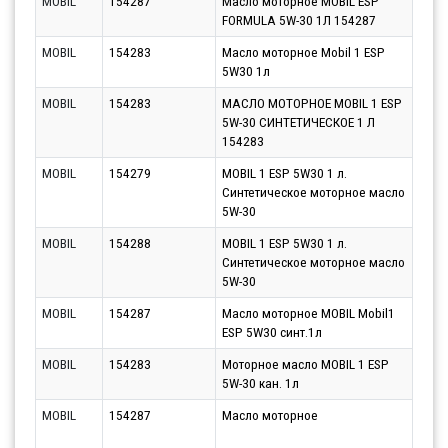
MOBIL
154287
Масло моторное MOBIL ESP
Парт
FORMULA 5W-30 1Л 154287
10.0
MOBIL
154283
Масло моторное Mobil 1 ESP
Парт
5W30 1л
10.0
MOBIL
154283
МАСЛО МОТОРНОЕ MOBIL 1 ESP
Парт
5W-30 СИНТЕТИЧЕСКОЕ 1 Л
10.0
154283
MOBIL
154279
MOBIL 1 ESP 5W30 1 л.
Парт
Синтетическое моторное масло
10.0
5W-30
MOBIL
154288
MOBIL 1 ESP 5W30 1 л.
Парт
Синтетическое моторное масло
10.0
5W-30
MOBIL
154287
Масло моторное MOBIL Mobil1
Парт
ESP 5W30 синт.1л
10.0
MOBIL
154283
Моторное масло MOBIL 1 ESP
Парт
5W-30 кан. 1л
10.0
MOBIL
154287
Масло моторное
Парт
10.0