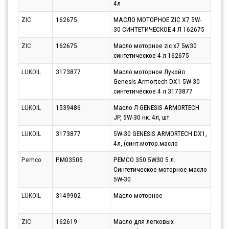
4л
10.0
ZIC
162675
МАСЛО МОТОРНОЕ ZIC X7 5W-
Парт
30 СИНТЕТИЧЕСКОЕ 4 Л 162675
10.0
ZIC
162675
Масло моторное zic x7 5w30
Парт
синтетическое 4 л 162675
13.0
LUKOIL
3173877
Масло моторное Лукойл
Парт
Genesis Armortech DX1 5W-30
13.0
синтетическое 4 л 3173877
LUKOIL
1539486
Масло Л GENESIS ARMORTECH
Парт
JP, 5W-30 нк. 4л, шт
10.0
LUKOIL
3173877
5W-30 GENESIS ARMORTECH DX1,
Парт
4л, (синт.мотор.масло
10.0
Pemco
PM03505
PEMCO 350 5W30 5 л.
Парт
Синтетическое моторное масло
10.0
5W-30
LUKOIL
3149902
Масло моторное
Парт
10.0
ZIC
162619
Масло для легковых
Парт