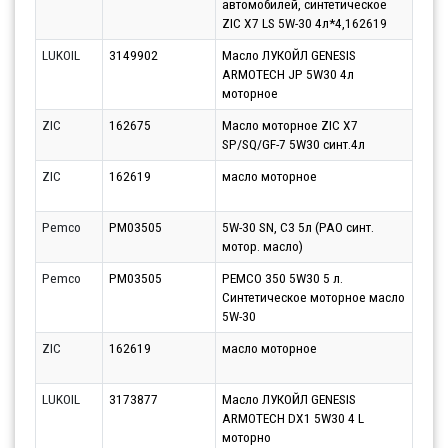
автомобилей, синтетическое
10.0
ZIC X7 LS 5W-30 4л*4,162619
LUKOIL
3149902
Масло ЛУКОЙЛ GENESIS
Парт
ARMOTECH JP 5W30 4л
10.0
моторное
ZIC
162675
Масло моторное ZIC X7
Парт
SP/SQ/GF-7 5W30 синт.4л
10.0
ZIC
162619
масло моторное
Парт
10.0
Pemco
PM03505
5W-30 SN, C3 5л (PAO синт.
Парт
мотор. масло)
10.0
Pemco
PM03505
PEMCO 350 5W30 5 л.
Парт
Синтетическое моторное масло
11.0
5W-30
ZIC
162619
масло моторное
Парт
10.0
LUKOIL
3173877
Масло ЛУКОЙЛ GENESIS
Парт
ARMOTECH DX1 5W30 4 L
10.0
моторно