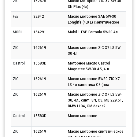
ZIC
162675
Масло Моторное ZIC X7 5W-30
Парт
SN Plus (4л)
10.0
FEBI
32942
Масло моторное SAE 5W-30
Парт
Longlife (4,0 L) синтетическое
10.0
MOBIL
154291
Mobil 1 ESP Formula 5W30 4л
Парт
10.0
ZIC
162619
Масло моторное ZIC X7 LS 5W-
Парт
30 4л
10.0
Castrol
15583D
Моторное масло Castrol
Парт
Magnatec 5W-30 A5, 4 л
10.0
ZIC
162619
Масло моторное 5W30 ZIC X7
Парт
LS 4л синтетика С3 (пла
10.0
ZIC
162619
Масло моторное ZIC X7 LS 5W-
Парт
30, 4л., синт., SN, C3, MB 229.51,
13.0
BMW LL04, GM dexos2
Castrol
15583D
Масло моторное
Парт
10.0
ZIC
162619
Масло моторное синтетическое
Парт