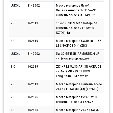
LUKOIL
3149902
Масло моторное Лукойл
Парт
Genesis Armortech JP 5W-30
13.0
синтетическое 4 л 3149902
ZIC
162619
162619 ZIC Масло моторное
Парт
синтетическое X7 LS 5W30
10.0
(X7D1) 4л
ZIC
162619
Масло моторное 5W30 синт. X7
Парт
LS SN/CF C3 (4л) (ZIC)
10.0
LUKOIL
3149902
5W-30 GENESIS ARMORTECH JP,
Парт
4л, (синт.мотор.масло)
10.0
ZIC
162619
ZIC X7 LS 5w30 API SN ACEA C3
Парт
4л(4шт) MB 229.51 BMW
10.0
Longlife-04 GM dexos2
ZIC
162619
Масло моторное синтетическое
Парт
ZIC X7 LS 5W-30 (4л) (162619)
10.0
ZIC
162675
Масло моторное zic x7 5w30
Парт
синтетическое 4 л 162675
10.0
ZIC
162675
Масло моторное ZIC X7 5W-30
Парт