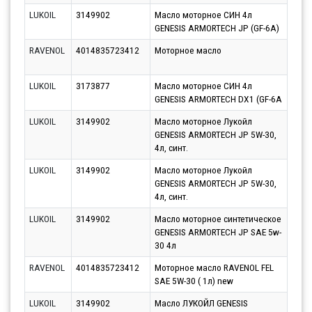
LUKOIL
3149902
Масло моторное СИН 4л
Парт
GENESIS ARMORTECH JP (GF-6A)
10.0
RAVENOL
4014835723412
Моторное масло
Парт
10.0
LUKOIL
3173877
Масло моторное СИН 4л
Парт
GENESIS ARMORTECH DX1 (GF-6A
10.0
LUKOIL
3149902
Масло моторное Лукойл
Парт
GENESIS ARMORTECH JP 5W-30,
10.0
4л, синт.
LUKOIL
3149902
Масло моторное Лукойл
Парт
GENESIS ARMORTECH JP 5W-30,
11.0
4л, синт.
LUKOIL
3149902
Масло моторное синтетическое
Парт
GENESIS ARMORTECH JP SAE 5w-
10.0
30 4л
RAVENOL
4014835723412
Моторное масло RAVENOL FEL
Парт
SAE 5W-30 ( 1л) new
10.0
LUKOIL
3149902
Масло ЛУКОЙЛ GENESIS
Парт