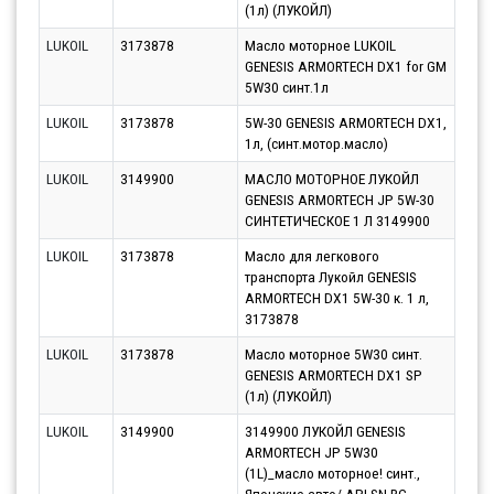
(1л) (ЛУКОЙЛ)
LUKOIL
3173878
Масло моторное LUKOIL
Парт
GENESIS ARMORTECH DX1 for GM
10.0
5W30 синт.1л
LUKOIL
3173878
5W-30 GENESIS ARMORTECH DX1,
Парт
1л, (синт.мотор.масло)
10.0
LUKOIL
3149900
МАСЛО МОТОРНОЕ ЛУКОЙЛ
Парт
GENESIS ARMORTECH JP 5W-30
10.0
СИНТЕТИЧЕСКОЕ 1 Л 3149900
LUKOIL
3173878
Масло для легкового
Парт
транспорта Лукойл GENESIS
10.0
ARMORTECH DX1 5W-30 к. 1 л,
3173878
LUKOIL
3173878
Масло моторное 5W30 синт.
Парт
GENESIS ARMORTECH DX1 SP
10.0
(1л) (ЛУКОЙЛ)
LUKOIL
3149900
3149900 ЛУКОЙЛ GENESIS
Парт
ARMORTECH JP 5W30
10.0
(1L)_масло моторное! синт.,