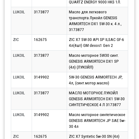
QUARTZ ENERGY 9000 HKS 1Л.
10.0
LUKOIL
3173877
Масло для легкового
Парт
транспорта Лукойл GENESIS
10.0
ARMORTECH DX1 5W-30 к. 4 л.,
3173877
ZIC
162675
ZIC X7 5W-30 API SP ILSAC GF-6
Парт
4л(4шт) GM dexos1 Gen 2
10.0
LUKOIL
3173877
Масло моторное 5W30 синт.
Парт
GENESIS ARMORTECH DX1 SP
10.0
(4л) (ЛУКОЙЛ)
LUKOIL
3149902
5W-30 GENESIS ARMORTECH JP,
Парт
4л, (синт.мотор.масло)
10.0
LUKOIL
3173877
МАСЛО МОТОРНОЕ ЛУКОЙЛ
Парт
GENESIS ARMORTECH DX1 5W-30
10.0
СИНТЕТИЧЕСКОЕ 4 Л 3173877
LUKOIL
3149902
Масло моторное синтетическое
Парт
GENESIS ARMORTECH JP SAE 5w-
13.0
30 4л
ZIC
162675
ZIC X7 Syntetic 5w-30 SN (4л)
Парт