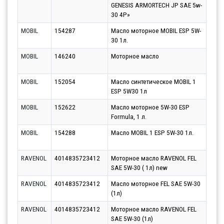
GENESIS ARMORTECH JP SAE 5w-
30 4Р»
MOBIL
154287
Масло моторное MOBIL ESP 5W-
Парт
30 1л.
13.0
MOBIL
146240
Моторное масло
Парт
13.0
MOBIL
152054
Масло синтетическое MOBIL 1
Парт
ESP 5W30 1л
13.0
MOBIL
152622
Масло моторное 5W-30 ESP
Парт
Formula, 1 л.
13.0
MOBIL
154288
Масло MOBIL 1 ESP 5W-30 1л.
Парт
13.0
RAVENOL
4014835723412
Моторное масло RAVENOL FEL
Парт
SAE 5W-30 ( 1л) new
10.0
RAVENOL
4014835723412
Масло моторное FEL SAE 5W-30
Парт
(1л)
10.0
RAVENOL
4014835723412
Моторное масло RAVENOL FEL
Парт
SAE 5W-30 (1л)
10.0