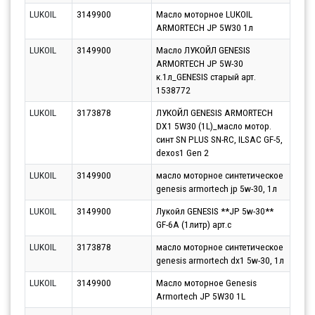
LUKOIL
3149900
Масло моторное LUKOIL
Парт
ARMORTECH JP 5W30 1л
11.0
LUKOIL
3149900
Масло ЛУКОЙЛ GENESIS
Парт
ARMORTECH JP 5W-30
10.0
к.1л_GENESIS старый арт.
1538772
LUKOIL
3173878
ЛУКОЙЛ GENESIS ARMORTECH
Парт
DX1 5W30 (1L)_масло мотор.
13.0
синт SN PLUS SN-RC, ILSAC GF-5,
dexos1 Gen 2
LUKOIL
3149900
масло моторное синтетическое
Парт
genesis armortech jp 5w-30, 1л
10.0
LUKOIL
3149900
Лукойл GENESIS **JP 5w-30**
Парт
GF-6A (1литр) арт.c
10.0
LUKOIL
3173878
масло моторное синтетическое
Парт
genesis armortech dx1 5w-30, 1л
10.0
LUKOIL
3149900
Масло моторное Genesis
Парт
Armortech JP 5W30 1L
10.0