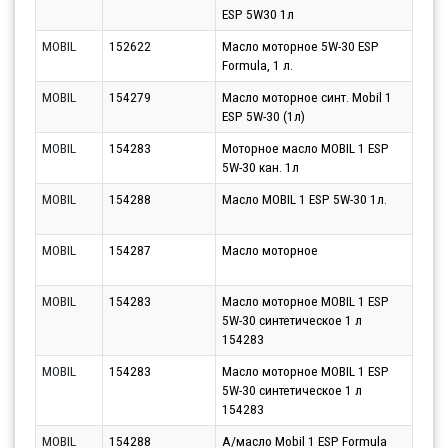
ESP 5W30 1л
10.0
MOBIL
152622
Масло моторное 5W-30 ESP
Парт
Formula, 1 л.
10.0
MOBIL
154279
Масло моторное синт. Mobil 1
Парт
ESP 5W-30 (1л)
10.0
MOBIL
154283
Моторное масло MOBIL 1 ESP
Парт
5W-30 кан. 1л
10.0
MOBIL
154288
Масло MOBIL 1 ESP 5W-30 1л.
Парт
10.0
MOBIL
154287
Масло моторное
Парт
10.0
MOBIL
154283
Масло моторное MOBIL 1 ESP
Парт
5W-30 синтетическое 1 л
13.0
154283
MOBIL
154283
Масло моторное MOBIL 1 ESP
Парт
5W-30 синтетическое 1 л
11.0
154283
MOBIL
154288
А/масло Mobil 1 ESP Formula
Парт