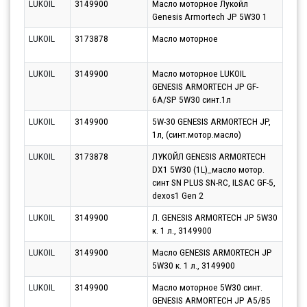
LUKOIL
3149900
Масло моторное Лукойл
Парт
Genesis Armortech JP 5W30 1
10.0
LUKOIL
3173878
Масло моторное
Парт
10.0
LUKOIL
3149900
Масло моторное LUKOIL
Парт
GENESIS ARMORTECH JP GF-
10.0
6A/SP 5W30 синт.1л
LUKOIL
3149900
5W-30 GENESIS ARMORTECH JP,
Парт
1л, (синт.мотор.масло)
10.0
LUKOIL
3173878
ЛУКОЙЛ GENESIS ARMORTECH
Парт
DX1 5W30 (1L)_масло мотор.
10.0
синт SN PLUS SN-RC, ILSAC GF-5,
dexos1 Gen 2
LUKOIL
3149900
Л. GENESIS ARMORTECH JP 5W30
Парт
к. 1 л., 3149900
10.0
LUKOIL
3149900
Масло GENESIS ARMORTECH JP
Парт
5W30 к. 1 л., 3149900
10.0
LUKOIL
3149900
Масло моторное 5W30 синт.
Парт
GENESIS ARMORTECH JP A5/B5
10.0