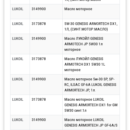
LUKOIL
3149900
Масло моторное
Парт
10.0
LUKOIL
3173878
5W-30 GENESIS ARMORTECH DX1,
Парт
1Л, (СИНТ.МОТОР.МАСЛО)
10.0
LUKOIL
3149900
Масло ЛУКОЙЛ GENESIS
Парт
ARMOTECH JP 5W30 1л
10.0
моторное
LUKOIL
3173878
Масло ЛУКОЙЛ GENESIS
Парт
ARMOTRCH DX1 5W30 1L
10.0
моторное
LUKOIL
3149900
Масло моторное 5w-30 SP, SP-
Парт
RC, ILSAC GF-6A LUKOIL GENESIS
13.0
ARMORTECH JP, 1л.
LUKOIL
3173878
Масло моторное LUKOIL
Парт
GENESIS ARMORTECH DX1 for GM
10.0
5W30 синт.1л
LUKOIL
3149900
Масло моторное LUKOIL
Парт
GENESIS ARMORTECH JP GF-6A/S
10.0