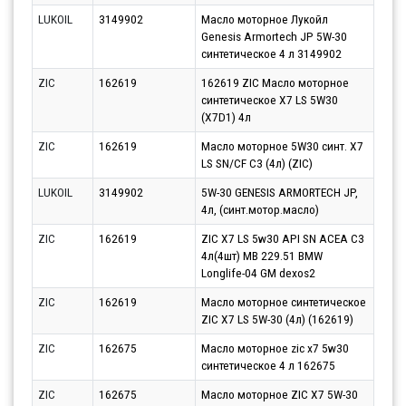
LUKOIL
3149902
Масло моторное Лукойл
Парт
Genesis Armortech JP 5W-30
13.0
синтетическое 4 л 3149902
ZIC
162619
162619 ZIC Масло моторное
Парт
синтетическое X7 LS 5W30
10.0
(X7D1) 4л
ZIC
162619
Масло моторное 5W30 синт. X7
Парт
LS SN/CF C3 (4л) (ZIC)
10.0
LUKOIL
3149902
5W-30 GENESIS ARMORTECH JP,
Парт
4л, (синт.мотор.масло)
10.0
ZIC
162619
ZIC X7 LS 5w30 API SN ACEA C3
Парт
4л(4шт) MB 229.51 BMW
10.0
Longlife-04 GM dexos2
ZIC
162619
Масло моторное синтетическое
Парт
ZIC X7 LS 5W-30 (4л) (162619)
10.0
ZIC
162675
Масло моторное zic x7 5w30
Парт
синтетическое 4 л 162675
10.0
ZIC
162675
Масло моторное ZIC X7 5W-30
Парт