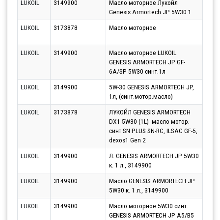
LUKOIL
3149900
Масло моторное Лукойл
Парт
Genesis Armortech JP 5W30 1
10.0
LUKOIL
3173878
Масло моторное
Парт
10.0
LUKOIL
3149900
Масло моторное LUKOIL
Парт
GENESIS ARMORTECH JP GF-
10.0
6A/SP 5W30 синт.1л
LUKOIL
3149900
5W-30 GENESIS ARMORTECH JP,
Парт
1л, (синт.мотор.масло)
10.0
LUKOIL
3173878
ЛУКОЙЛ GENESIS ARMORTECH
Парт
DX1 5W30 (1L)_масло мотор.
10.0
синт SN PLUS SN-RC, ILSAC GF-5,
dexos1 Gen 2
LUKOIL
3149900
Л. GENESIS ARMORTECH JP 5W30
Парт
к. 1 л., 3149900
10.0
LUKOIL
3149900
Масло GENESIS ARMORTECH JP
Парт
5W30 к. 1 л., 3149900
10.0
LUKOIL
3149900
Масло моторное 5W30 синт.
Парт
GENESIS ARMORTECH JP A5/B5
10.0