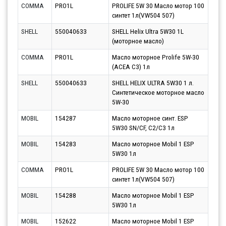
COMMA
PRO1L
PROLIFE 5W 30 Масло мотор 100
Парт
синтет 1л(VW504 507)
10.0
SHELL
550040633
SHELL Helix Ultra 5W30 1L
Парт
(моторное масло)
10.0
COMMA
PRO1L
Масло моторное Prolife 5W-30
Парт
(ACEA C3) 1л
11.0
SHELL
550040633
SHELL HELIX ULTRA 5W30 1 л.
Парт
Синтетическое моторное масло
11.0
5W-30
MOBIL
154287
Масло моторное синт. ESP
Парт
5W30 SN/CF, C2/C3 1л
07.0
MOBIL
154283
Масло моторное Mobil 1 ESP
Парт
5W30 1л
11.0
COMMA
PRO1L
PROLIFE 5W 30 Масло мотор 100
Парт
синтет 1л(VW504 507)
10.0
MOBIL
154288
Масло моторное Mobil 1 ESP
Парт
5W30 1л
11.0
MOBIL
152622
Масло моторное Mobil 1 ESP
Парт