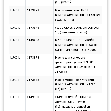
(1л) (ЛУКОЙЛ)
LUKOIL
3173878
Масло моторное LUKOIL
Парт
GENESIS ARMORTECH DX1 for GM
10.0
5W30 синт.1л
LUKOIL
3173878
5W-30 GENESIS ARMORTECH DX1,
Парт
1л, (синт.мотор.масло)
10.0
LUKOIL
3149900
МАСЛО МОТОРНОЕ ЛУКОЙЛ
Парт
GENESIS ARMORTECH JP 5W-30
10.0
СИНТЕТИЧЕСКОЕ 1 Л 3149900
LUKOIL
3173878
Масло для легкового
Парт
транспорта Лукойл GENESIS
10.0
ARMORTECH DX1 5W-30 к. 1 л,
3173878
LUKOIL
3173878
Масло моторное 5W30 синт.
Парт
GENESIS ARMORTECH DX1 SP
10.0
(1л) (ЛУКОЙЛ)
LUKOIL
3149900
3149900 ЛУКОЙЛ GENESIS
Парт
ARMORTECH JP 5W30
10.0
(1L)_масло моторное! синт.,