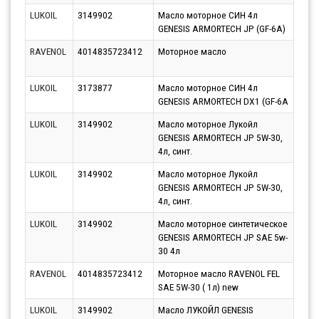
LUKOIL
3149902
Масло моторное СИН 4л
Парт
GENESIS ARMORTECH JP (GF-6A)
10.0
RAVENOL
4014835723412
Моторное масло
Парт
10.0
LUKOIL
3173877
Масло моторное СИН 4л
Парт
GENESIS ARMORTECH DX1 (GF-6A
10.0
LUKOIL
3149902
Масло моторное Лукойл
Парт
GENESIS ARMORTECH JP 5W-30,
10.0
4л, синт.
LUKOIL
3149902
Масло моторное Лукойл
Парт
GENESIS ARMORTECH JP 5W-30,
11.0
4л, синт.
LUKOIL
3149902
Масло моторное синтетическое
Парт
GENESIS ARMORTECH JP SAE 5w-
10.0
30 4л
RAVENOL
4014835723412
Моторное масло RAVENOL FEL
Парт
SAE 5W-30 ( 1л) new
10.0
LUKOIL
3149902
Масло ЛУКОЙЛ GENESIS
Парт