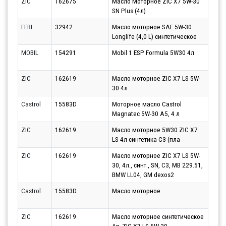
ZIC
162675
Масло Моторное ZIC X7 5W-30
Парт
SN Plus (4л)
10.0
FEBI
32942
Масло моторное SAE 5W-30
Парт
Longlife (4,0 L) синтетическое
10.0
MOBIL
154291
Mobil 1 ESP Formula 5W30 4л
Парт
10.0
ZIC
162619
Масло моторное ZIC X7 LS 5W-
Парт
30 4л
10.0
Castrol
15583D
Моторное масло Castrol
Парт
Magnatec 5W-30 A5, 4 л
10.0
ZIC
162619
Масло моторное 5W30 ZIC X7
Парт
LS 4л синтетика С3 (пла
10.0
ZIC
162619
Масло моторное ZIC X7 LS 5W-
Парт
30, 4л., синт., SN, C3, MB 229.51,
13.0
BMW LL04, GM dexos2
Castrol
15583D
Масло моторное
Парт
10.0
ZIC
162619
Масло моторное синтетическое
Парт