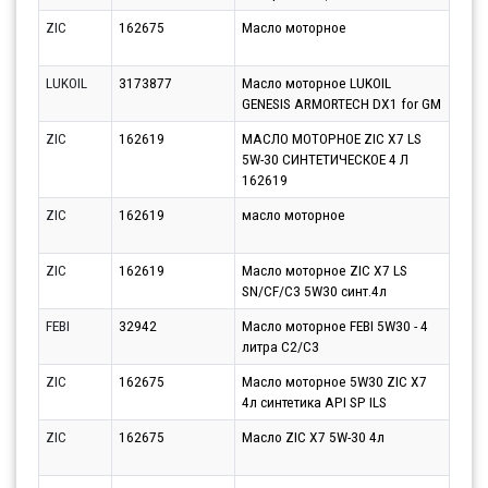
ZIC
162675
Масло моторное
Парт
10.0
LUKOIL
3173877
Масло моторное LUKOIL
Парт
GENESIS ARMORTECH DX1 for GM
10.0
ZIC
162619
МАСЛО МОТОРНОЕ ZIC X7 LS
Парт
5W-30 СИНТЕТИЧЕСКОЕ 4 Л
10.0
162619
ZIC
162619
масло моторное
Парт
13.0
ZIC
162619
Масло моторное ZIC X7 LS
Парт
SN/CF/C3 5W30 синт.4л
10.0
FEBI
32942
Масло моторное FEBI 5W30 - 4
Парт
литра C2/C3
10.0
ZIC
162675
Масло моторное 5W30 ZIC X7
Парт
4л синтетика API SP ILS
10.0
ZIC
162675
Масло ZIC X7 5W-30 4л
Парт
10.0