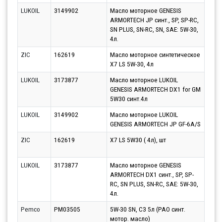
LUKOIL
3149902
Масло моторное GENESIS
Парт
ARMORTECH JP синт., SP, SP-RC,
13.0
SN PLUS, SN-RC, SN, SAE: 5W-30,
4л.
ZIC
162619
Масло моторное синтетическое
Парт
X7 LS 5W-30, 4л
10.0
LUKOIL
3173877
Масло моторное LUKOIL
Парт
GENESIS ARMORTECH DX1 for GM
10.0
5W30 синт.4л
LUKOIL
3149902
Масло моторное LUKOIL
Парт
GENESIS ARMORTECH JP GF-6A/S
10.0
ZIC
162619
X7 LS 5W30 ( 4л), шт
Парт
10.0
LUKOIL
3173877
Масло моторное GENESIS
Парт
ARMORTECH DX1 синт., SP, SP-
13.0
RC, SN PLUS, SN-RC, SAE: 5W-30,
4л.
Pemco
PM03505
5W-30 SN, C3 5л (PAO синт.
Парт
мотор. масло)
10.0