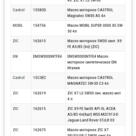
4л. ZIC X7 LS 5W-30
10.0
Castrol
15583D
Масло моторное CASTROL
Парт
Magnatec 5W30 A5 4л
11.0
MOBIL
154756
Масло MOBIL SUPER 3000 XE 5W-
Парт
30 4л
10.0
ZIC
162615
Масло моторное 5W30 синт. X9
Парт
FE A5/B5 (4л) (ZIC)
10.0
ENI
ENI5W30ISINTFE4
ENI5W30ISINTFE4 Масло
Парт
моторное синтетическое ENI
10.0
Италия
Castrol
15C3EC
Масло моторное CASTROL
Парт
MAGNATEC 5W-30 C3 4л
11.0
ZIC
162619
ZIC X7 LS 5W30 син. масло мот.
Парт
4 л
10.0
ZIC
162615
ZIC X9 FE 5w30 API SL ACEA
Парт
A5/B5 4л(4шт) WSS-M2C913-D
10.0
Jaguar-Land Rover STJLR 03
ZIC
162675
Масло моторное ZIC X7
Парт
SP/SQ/GF-7 5W30 синт.4л
10.0