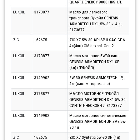
QUARTZ ENERGY 9000 HKS 1Л.
10.0
LUKOIL
3173877
Масло для легкового
Парт
транспорта Лукойл GENESIS
10.0
ARMORTECH DX1 5W-30 к. 4 л.,
3173877
ZIC
162675
ZIC X7 5W-30 API SP ILSAC GF-6
Парт
4л(4шт) GM dexos1 Gen 2
10.0
LUKOIL
3173877
Масло моторное 5W30 синт.
Парт
GENESIS ARMORTECH DX1 SP
10.0
(4л) (ЛУКОЙЛ)
LUKOIL
3149902
5W-30 GENESIS ARMORTECH JP,
Парт
4л, (синт.мотор.масло)
10.0
LUKOIL
3173877
МАСЛО МОТОРНОЕ ЛУКОЙЛ
Парт
GENESIS ARMORTECH DX1 5W-30
10.0
СИНТЕТИЧЕСКОЕ 4 Л 3173877
LUKOIL
3149902
Масло моторное синтетическое
Парт
GENESIS ARMORTECH JP SAE 5w-
13.0
30 4л
ZIC
162675
ZIC X7 Syntetic 5w-30 SN (4л)
Парт