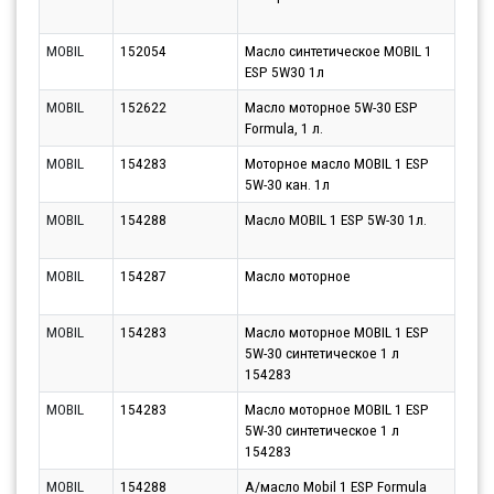
10.0
MOBIL
152054
Масло синтетическое MOBIL 1
Парт
ESP 5W30 1л
10.0
MOBIL
152622
Масло моторное 5W-30 ESP
Парт
Formula, 1 л.
10.0
MOBIL
154283
Моторное масло MOBIL 1 ESP
Парт
5W-30 кан. 1л
10.0
MOBIL
154288
Масло MOBIL 1 ESP 5W-30 1л.
Парт
10.0
MOBIL
154287
Масло моторное
Парт
10.0
MOBIL
154283
Масло моторное MOBIL 1 ESP
Парт
5W-30 синтетическое 1 л
13.0
154283
MOBIL
154283
Масло моторное MOBIL 1 ESP
Парт
5W-30 синтетическое 1 л
11.0
154283
MOBIL
154288
А/масло Mobil 1 ESP Formula
Парт