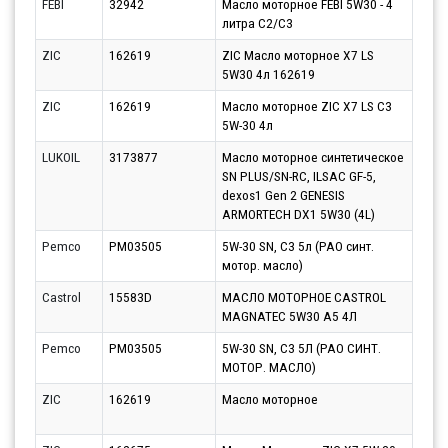
FEBI
32942
Масло моторное FEBI 5W30 - 4
Парт
литра C2/C3
11.0
ZIC
162619
ZIC Масло моторное X7 LS
Парт
5W30 4л 162619
10.0
ZIC
162619
Масло моторное ZIC X7 LS C3
Парт
5W-30 4л
10.0
LUKOIL
3173877
Масло моторное синтетическое
Парт
SN PLUS/SN-RC, ILSAC GF-5,
10.0
dexos1 Gen 2 GENESIS
ARMORTECH DX1 5W30 (4L)
Pemco
PM03505
5W-30 SN, C3 5л (PAO синт.
Парт
мотор. масло)
10.0
Castrol
15583D
МАСЛО МОТОРНОЕ CASTROL
Парт
MAGNATEC 5W30 A5 4Л
10.0
Pemco
PM03505
5W-30 SN, C3 5Л (PAO СИНТ.
Парт
МОТОР. МАСЛО)
10.0
ZIC
162619
Масло моторное
Парт
10.0