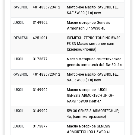
RAVENOL
4014835723412
Моторное масло RAVENOL FEL
Парт
SAE 5W-30 ( 1л) new
13.0
LUKOIL
3149902
Масло моторное Genesis
Парт
Armortech JP 5W30 4L
10.0
IDEMITSU
4251001
IDEMITSU ZEPRO TOURING 5W30
Парт
FS SN Масло моторное синт.
10.0
(железо/Япония)
LUKOIL
3173877
масло моторное синтетическое
Парт
genesis armortech dx1 5w-30, 4л
10.0
RAVENOL
4014835723412
Моторное масло RAVENOL FEL
Парт
SAE 5W-30 ( 1л) new
10.0
LUKOIL
3149902
Масло моторное LUKOIL
Парт
GENESIS ARMORTECH JP GF-
10.0
6A/SP 5W30 синт.4л
LUKOIL
3149902
5W-30 GENESIS ARMORTECH JP,
Парт
4л, (синт.мотор.масло)
10.0
LUKOIL
3173877
Масло моторное GENESIS
Парт
ARMORTECH DX1 5W30 4L
10.0