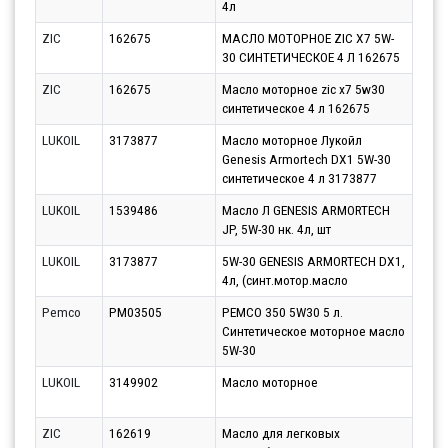
4л
10.0
ZIC
162675
МАСЛО МОТОРНОЕ ZIC X7 5W-
Парт
30 СИНТЕТИЧЕСКОЕ 4 Л 162675
10.0
ZIC
162675
Масло моторное zic x7 5w30
Парт
синтетическое 4 л 162675
13.0
LUKOIL
3173877
Масло моторное Лукойл
Парт
Genesis Armortech DX1 5W-30
13.0
синтетическое 4 л 3173877
LUKOIL
1539486
Масло Л GENESIS ARMORTECH
Парт
JP, 5W-30 нк. 4л, шт
10.0
LUKOIL
3173877
5W-30 GENESIS ARMORTECH DX1,
Парт
4л, (синт.мотор.масло
10.0
Pemco
PM03505
PEMCO 350 5W30 5 л.
Парт
Синтетическое моторное масло
10.0
5W-30
LUKOIL
3149902
Масло моторное
Парт
10.0
ZIC
162619
Масло для легковых
Парт