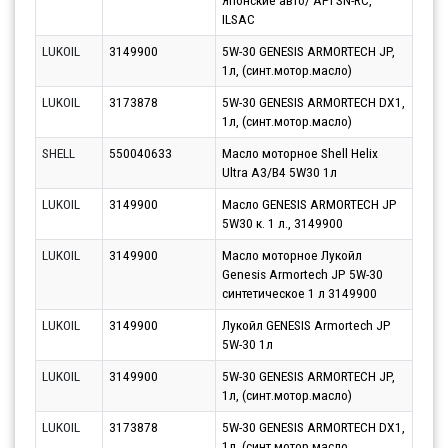
Японские авто/ API SN-RC,
ILSAC
LUKOIL
3149900
5W-30 GENESIS ARMORTECH JP,
Парт
1л, (синт.мотор.масло)
10.0
LUKOIL
3173878
5W-30 GENESIS ARMORTECH DX1,
Парт
1л, (синт.мотор.масло)
10.0
SHELL
550040633
Масло моторное Shell Helix
Парт
Ultra A3/B4 5W30 1л
11.0
LUKOIL
3149900
Масло GENESIS ARMORTECH JP
Парт
5W30 к. 1 л., 3149900
13.0
LUKOIL
3149900
Масло моторное Лукойл
Парт
Genesis Armortech JP 5W-30
13.0
синтетическое 1 л 3149900
LUKOIL
3149900
Лукойл GENESIS Armortech JP
Парт
5W-30 1л
10.0
LUKOIL
3149900
5W-30 GENESIS ARMORTECH JP,
Парт
1л, (синт.мотор.масло)
10.0
LUKOIL
3173878
5W-30 GENESIS ARMORTECH DX1,
Парт
1л, (синт.мотор.масло
10.0