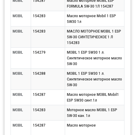
MOBIL
154287
Масло моторное MOBIL ESP
Парт
FORMULA 5W-30 1Л 154287
10.0
MOBIL
154283
Масло моторное Mobil 1 ESP
Парт
5W30 1л
10.0
MOBIL
154283
МАСЛО МОТОРНОЕ MOBIL 1 ESP
Парт
5W-30 СИНТЕТИЧЕСКОЕ 1 Л
10.0
154283
MOBIL
154279
MOBIL 1 ESP 5W30 1 л.
Парт
Синтетическое моторное масло
10.0
5W-30
MOBIL
154288
MOBIL 1 ESP 5W30 1 л.
Парт
Синтетическое моторное масло
10.0
5W-30
MOBIL
154287
Масло моторное MOBIL Mobil1
Парт
ESP 5W30 синт.1л
10.0
MOBIL
154283
Моторное масло MOBIL 1 ESP
Парт
5W-30 кан. 1л
10.0
MOBIL
154287
Масло моторное
Парт
10.0