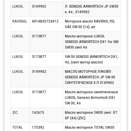
LUKOIL
3149902
Л. GENESIS ARMORTECH JP 5W30
Парт
к. 4л., 3149902
10.0
RAVENOL
4014835723412
Моторное масло RAVENOL FEL
Парт
SAE 5W-30 (1л), шт
10.0
LUKOIL
3173877
Масло моторное LUKOIL
Парт
GENESIS ARMORTECH DX1 for GM
10.0
5W30 синт.4л
LUKOIL
3173877
5W-30 GENESIS ARMORTECH DX1,
Парт
4л, (синт.мотор.масло)
10.0
LUKOIL
3149902
МАСЛО МОТОРНОЕ ЛУКОЙЛ
Парт
GENESIS ARMORTECH JP 5W-30
10.0
СИНТЕТИЧЕСКОЕ 4 Л 3149902
LUKOIL
3173877
Масло моторное синтетическое
Парт
LUKOIL Genesis Armortech DX1
10.0
5W-30, 4л
ZIC
162675
Масло моторное 5W30 синт. X7
Парт
SP (4л) (ZIC)
10.0
TOTAL
175392
Масло моторное TOTAL 5W30
Парт