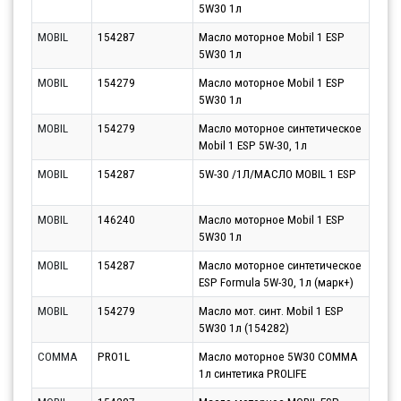
5W30 1л
11.0
MOBIL
154287
Масло моторное Mobil 1 ESP
Парт
5W30 1л
11.0
MOBIL
154279
Масло моторное Mobil 1 ESP
Парт
5W30 1л
11.0
MOBIL
154279
Масло моторное синтетическое
Парт
Mobil 1 ESP 5W-30, 1л
10.0
MOBIL
154287
5W-30 /1Л/МАСЛО MOBIL 1 ESP
Парт
10.0
MOBIL
146240
Масло моторное Mobil 1 ESP
Парт
5W30 1л
11.0
MOBIL
154287
Масло моторное синтетическое
Парт
ESP Formula 5W-30, 1л (марк+)
10.0
MOBIL
154279
Масло мот. синт. Mobil 1 ESP
Парт
5W30 1л (154282)
10.0
COMMA
PRO1L
Масло моторное 5W30 COMMA
Парт
1л синтетика PROLIFE
10.0