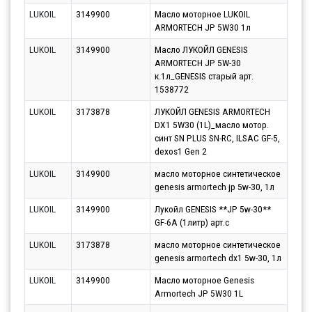
LUKOIL
3149900
Масло моторное LUKOIL
Парт
ARMORTECH JP 5W30 1л
11.0
LUKOIL
3149900
Масло ЛУКОЙЛ GENESIS
Парт
ARMORTECH JP 5W-30
10.0
к.1л_GENESIS старый арт.
1538772
LUKOIL
3173878
ЛУКОЙЛ GENESIS ARMORTECH
Парт
DX1 5W30 (1L)_масло мотор.
13.0
синт SN PLUS SN-RC, ILSAC GF-5,
dexos1 Gen 2
LUKOIL
3149900
масло моторное синтетическое
Парт
genesis armortech jp 5w-30, 1л
10.0
LUKOIL
3149900
Лукойл GENESIS **JP 5w-30**
Парт
GF-6A (1литр) арт.c
10.0
LUKOIL
3173878
масло моторное синтетическое
Парт
genesis armortech dx1 5w-30, 1л
10.0
LUKOIL
3149900
Масло моторное Genesis
Парт
Armortech JP 5W30 1L
10.0