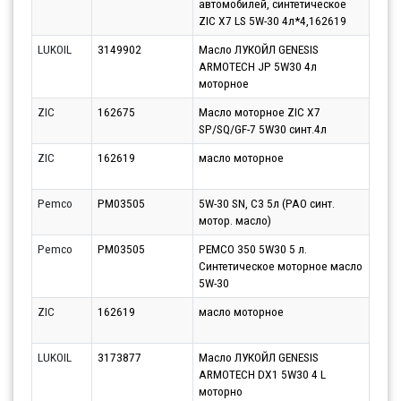
автомобилей, синтетическое
10.0
ZIC X7 LS 5W-30 4л*4,162619
LUKOIL
3149902
Масло ЛУКОЙЛ GENESIS
Парт
ARMOTECH JP 5W30 4л
10.0
моторное
ZIC
162675
Масло моторное ZIC X7
Парт
SP/SQ/GF-7 5W30 синт.4л
10.0
ZIC
162619
масло моторное
Парт
10.0
Pemco
PM03505
5W-30 SN, C3 5л (PAO синт.
Парт
мотор. масло)
10.0
Pemco
PM03505
PEMCO 350 5W30 5 л.
Парт
Синтетическое моторное масло
11.0
5W-30
ZIC
162619
масло моторное
Парт
10.0
LUKOIL
3173877
Масло ЛУКОЙЛ GENESIS
Парт
ARMOTECH DX1 5W30 4 L
10.0
моторно