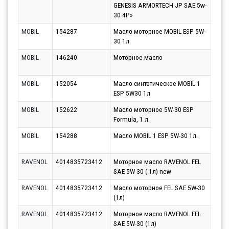
GENESIS ARMORTECH JP SAE 5w-
30 4Р»
MOBIL
154287
Масло моторное MOBIL ESP 5W-
Парт
30 1л.
13.0
MOBIL
146240
Моторное масло
Парт
13.0
MOBIL
152054
Масло синтетическое MOBIL 1
Парт
ESP 5W30 1л
13.0
MOBIL
152622
Масло моторное 5W-30 ESP
Парт
Formula, 1 л.
13.0
MOBIL
154288
Масло MOBIL 1 ESP 5W-30 1л.
Парт
13.0
RAVENOL
4014835723412
Моторное масло RAVENOL FEL
Парт
SAE 5W-30 ( 1л) new
10.0
RAVENOL
4014835723412
Масло моторное FEL SAE 5W-30
Парт
(1л)
10.0
RAVENOL
4014835723412
Моторное масло RAVENOL FEL
Парт
SAE 5W-30 (1л)
10.0