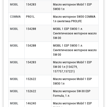
MOBIL
154283
Масло моторное Mobil 1 ESP
Парт
5W30 1л
10.0
COMMA
PRO1L
Масло моторное 5W30 COMMA
Парт
1л синтетика PROLIFE
10.0
MOBIL
154288
MOBIL 1 ESP 5W30 1 л.
Парт
Синтетическое моторное масло
10.0
5W-30
MOBIL
154288
MOBIL 1 ESP 5W30 1 л.
Парт
Синтетическое моторное масло
11.0
5W-30
MOBIL
154283
Масло моторное Mobil 1 ESP
Парт
5W-30 1л (154279,
10.0
157757,157221)
MOBIL
152622
Масло моторное Mobil 1 ESP
Парт
5W30 1л
10.0
MOBIL
152622
Масло моторное 5W-30 ESP
Парт
Formula, 1 л.
10.0
MOBIL
146240
Масло моторное Mobil 1 ESP
Парт