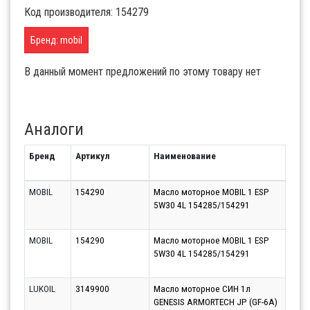
Код производителя: 154279
Бренд: mobil
В данный момент предложений по этому товару нет
Аналоги
Бренд
Артикул
Наименование
Срок
MOBIL
154290
Масло моторное MOBIL 1 ESP
Моск
5W30 4L 154285/154291
(Кра
07.0
MOBIL
154290
Масло моторное MOBIL 1 ESP
Моск
5W30 4L 154285/154291
(Бал
07.0
LUKOIL
3149900
Масло моторное СИН 1л
Парт
GENESIS ARMORTECH JP (GF-6A)
10.0