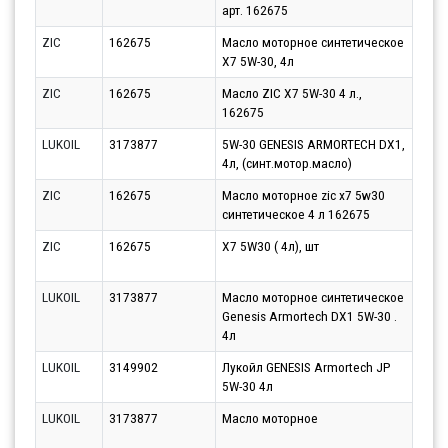
арт. 162675
10.0
ZIC
162675
Масло моторное синтетическое
Парт
X7 5W-30, 4л
10.0
ZIC
162675
Масло ZIC X7 5W-30 4 л.,
Парт
162675
10.0
LUKOIL
3173877
5W-30 GENESIS ARMORTECH DX1,
Парт
4л, (синт.мотор.масло)
10.0
ZIC
162675
Масло моторное zic x7 5w30
Парт
синтетическое 4 л 162675
10.0
ZIC
162675
X7 5W30 ( 4л), шт
Парт
10.0
LUKOIL
3173877
Масло моторное синтетическое
Парт
Genesis Armortech DX1 5W-30 .
13.0
4л
LUKOIL
3149902
Лукойл GENESIS Armortech JP
Парт
5W-30 4л
10.0
LUKOIL
3173877
Масло моторное
Парт
10.0