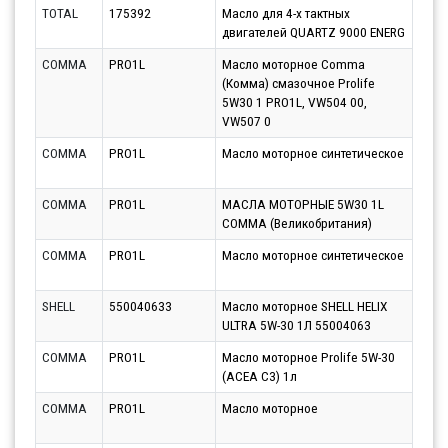
TOTAL
175392
Масло для 4-х тактных
Парт
двигателей QUARTZ 9000 ENERG
10.0
COMMA
PRO1L
Масло моторное Comma
Парт
(Комма) смазочное Prolife
11.0
5W30 1 PRO1L, VW504 00,
VW507 0
COMMA
PRO1L
Масло моторное синтетическое
Парт
13.0
COMMA
PRO1L
МАСЛА МОТОРНЫЕ 5W30 1L
Парт
COMMA (Великобритания)
10.0
COMMA
PRO1L
Масло моторное синтетическое
Парт
10.0
SHELL
550040633
Масло моторное SHELL HELIX
Парт
ULTRA 5W-30 1Л 55004063
10.0
COMMA
PRO1L
Масло моторное Prolife 5W-30
Парт
(ACEA C3) 1л
10.0
COMMA
PRO1L
Масло моторное
Парт
10.0