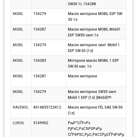
5W30 1L 154288
10.0
MOBIL
154279
Масло моторное MOBIL ESP 5W-
Парт
30 1л.
13.0
MOBIL
154287
Масло моторное MOBIL Mobil1
Парт
ESP 5W30 синт.1л
13.0
MOBIL
154279
Масло моторное синт. Mobil 1
Парт
ESP 5W-30 (1л)
13.0
MOBIL
154283
Моторное масло MOBIL 1 ESP
Парт
5W-30 кан. 1л
13.0
MOBIL
154287
Масло моторное
Парт
13.0
MOBIL
154279
Масло моторное 5W30 синт.
Парт
Mobil 1 ESP (1л) (Mobil)!!!!
10.0
RAVENOL
4014835723412
Масло моторное FEL SAE 5W-30
Парт
(1л)
10.0
LUKOIL
3149902
РњР°СЃР»Рѕ
Парт
РјРѕС‚РѕСЂРЅРѕРµ
10.0
СЃРёРЅС‚РµС‚РёС‡РµСЃРєРѕРµ