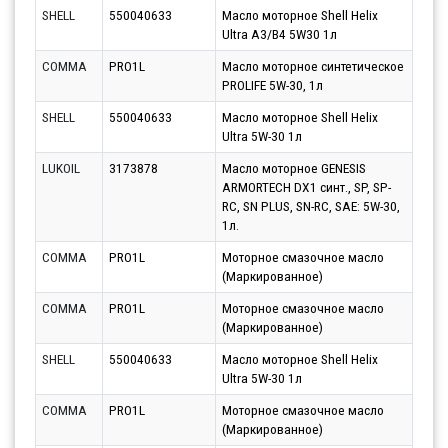
SHELL
550040633
Масло моторное Shell Helix
Парт
Ultra A3/B4 5W30 1л
10.0
COMMA
PRO1L
Масло моторное синтетическое
Парт
PROLIFE 5W-30, 1л
10.0
SHELL
550040633
Масло моторное Shell Helix
Парт
Ultra 5W-30 1л
10.0
LUKOIL
3173878
Масло моторное GENESIS
Парт
ARMORTECH DX1 синт., SP, SP-
13.0
RC, SN PLUS, SN-RC, SAE: 5W-30,
1л.
COMMA
PRO1L
Моторное смазочное масло
Парт
(Маркированное)
10.0
COMMA
PRO1L
Моторное смазочное масло
Парт
(Маркированное)
10.0
SHELL
550040633
Масло моторное Shell Helix
Парт
Ultra 5W-30 1л
13.0
COMMA
PRO1L
Моторное смазочное масло
Парт
(Маркированное)
10.0