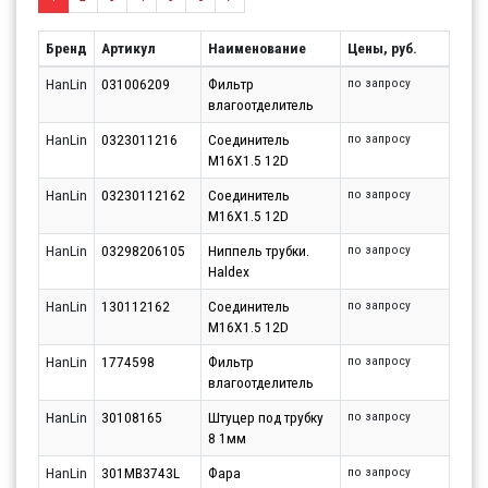
Бренд
Артикул
Наименование
Цены, руб.
HanLin
031006209
Фильтр
по запросу
влагоотделитель
HanLin
0323011216
Соединитель
по запросу
M16X1.5 12D
HanLin
03230112162
Соединитель
по запросу
M16X1.5 12D
HanLin
03298206105
Ниппель трубки.
по запросу
Haldex
HanLin
130112162
Соединитель
по запросу
M16X1.5 12D
HanLin
1774598
Фильтр
по запросу
влагоотделитель
HanLin
30108165
Штуцер под трубку
по запросу
8 1мм
HanLin
301MB3743L
Фара
по запросу