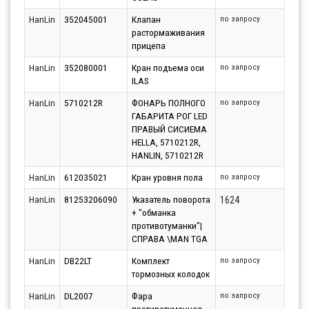
HanLin
352045001
Клапан
по запросу
растормаживания
прицепа
HanLin
352080001
Кран подъема оси
по запросу
ILAS
HanLin
5710212R
ФОНАРЬ ПОЛНОГО
по запросу
ГАБАРИТА РОГ LED
ПРАВЫЙ СИСИЕМА
HELLA, 5710212R,
HANLIN, 5710212R
HanLin
612035021
Кран уровня пола
по запросу
HanLin
81253206090
Указатель поворота
1624
+ "обманка
противотуманки"|
СПРАВА \MAN TGA
HanLin
DB22LT
Комплект
по запросу
тормозных колодок
HanLin
DL2007
Фара
по запросу