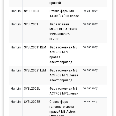
правый
HanLin
SYBL1006L
Стекло фары MB
по запросу
AXOR ''04-''08 левое
HanLin
SYBL2001
Фара правая
по запросу
MERCEDES ACTROS
1996-2002 SY-
BL2001
HanLin
SYBL20011REM
Фара основная MB
по запросу
ACTROS MP2
правая
электропривод
HanLin
SYBL20021LEM
Фара основная MB
по запросу
ACTROS MP2 левая
электропривод
HanLin
SYBL2002L
Фара основная MB
по запросу
ACTROS MP2 левая
HanLin
SYBL2003R
Стекло фары
по запросу
головного света
правой MB Actros