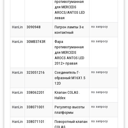
противотуманная
для MERCEDS
AROCS/ANTOS LED
левая
HanLin
3090948
Патрон лампы 3-х
по запросу
контактный
HanLin
30MB3743R
Фара
по запросу
противотуманная
для MERCEDS
AROCS ANTOS LED
2012> правая
HanLin
323051216
Соединитель Г-
по запросу
образный M16X1.5
12D
HanLin
338062201
Клапан COLAS .
по запросу
Haldex
HanLin
338071001
Регулятор высоты
по запросу
платформы
HanLin
338071101
Поворотный клапан
по запросу
COLAS