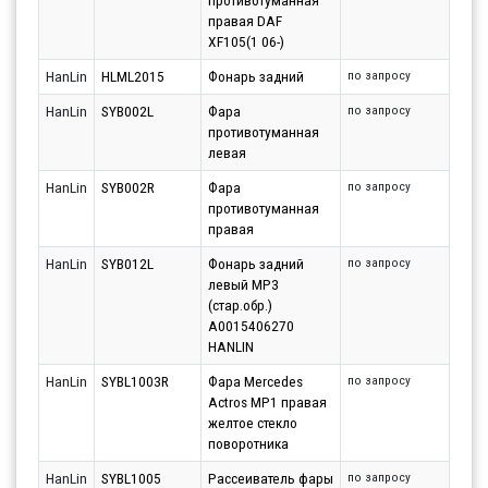
противотуманная
правая DAF
XF105(1 06-)
HanLin
HLML2015
Фонарь задний
по запросу
HanLin
SYB002L
Фара
по запросу
противотуманная
левая
HanLin
SYB002R
Фара
по запросу
противотуманная
правая
HanLin
SYB012L
Фонарь задний
по запросу
левый MP3
(стар.обр.)
A0015406270
HANLIN
HanLin
SYBL1003R
Фара Mercedes
по запросу
Actros MP1 правая
желтое стекло
поворотника
HanLin
SYBL1005
Рассеиватель фары
по запросу