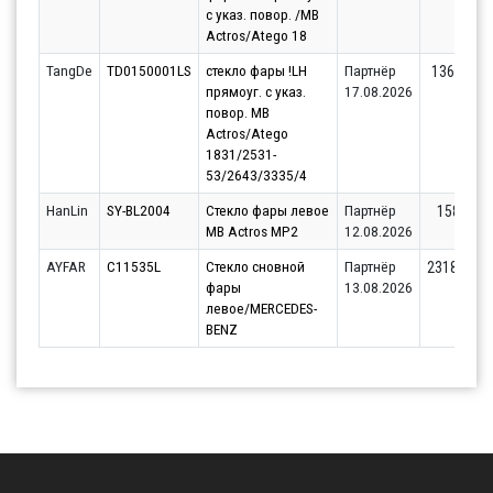
с указ. повор. /MB
Actros/Atego 18
TangDe
TD0150001LS
стекло фары !LH
Партнёр
1368.8
прямоуг. с указ.
17.08.2026
повор. MB
Actros/Atego
1831/2531-
53/2643/3335/4
HanLin
SY-BL2004
Стекло фары левое
Партнёр
1584
MB Actros MP2
12.08.2026
AYFAR
C11535L
Стекло сновной
Партнёр
2318.03
фары
13.08.2026
левое/MERCEDES-
BENZ