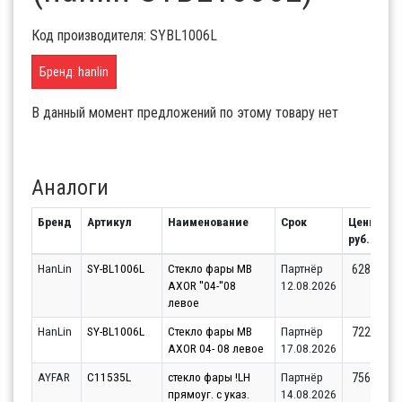
Код производителя: SYBL1006L
Бренд: hanlin
В данный момент предложений по этому товару нет
Аналоги
Бренд
Артикул
Наименование
Срок
Цены,
руб.
HanLin
SY-BL1006L
Стекло фары MB
Партнёр
628.12
AXOR ''04-''08
12.08.2026
левое
HanLin
SY-BL1006L
Стекло фары MB
Партнёр
722.16
AXOR 04- 08 левое
17.08.2026
AYFAR
C11535L
стекло фары !LH
Партнёр
756.86
прямоуг. с указ.
14.08.2026