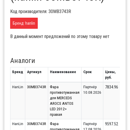
Код производителя: 30MB3743R
Бренд: hanlin
В данный момент предложений по этому товару нет
Аналоги
Бренд
Артикул
Наименование
Срок
Цены,
Оста
руб.
HanLin
30MB3743R
Фара
Партнёр
4
7834.96
противотуманная
10.08.2026
для MERCEDS
AROCS ANTOS
LED 2012>
правая
HanLin
30MB3743R
Фара
Партнёр
4
9597.52
противотуманная
17.08.2026