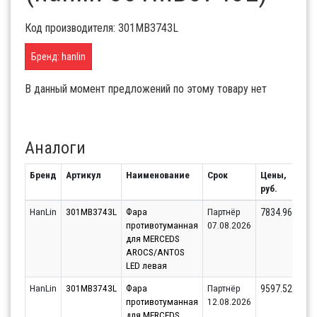
Код производителя: 301MB3743L
Бренд: hanlin
В данный момент предложений по этому товару нет
Аналоги
Бренд
Артикул
Наименование
Срок
Цены,
Ост
руб.
HanLin
301MB3743L
Фара
Партнёр
7834.96
противотуманная
07.08.2026
для MERCEDS
AROCS/ANTOS
LED левая
HanLin
301MB3743L
Фара
Партнёр
9597.52
противотуманная
12.08.2026
для MERCEDS