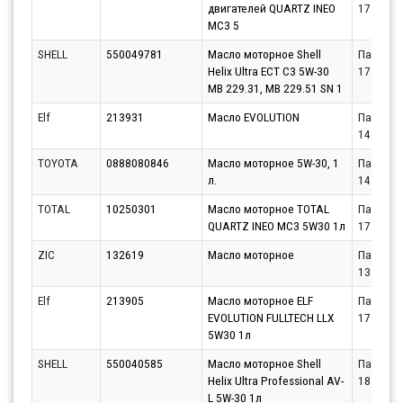
двигателей QUARTZ INEO
17.08.20
MC3 5
SHELL
550049781
Масло моторное Shell
Партнёр
Helix Ultra ECT C3 5W-30
17.08.20
MB 229.31, MB 229.51 SN 1
Elf
213931
Масло EVOLUTION
Партнёр
14.08.20
TOYOTA
0888080846
Масло моторное 5W-30, 1
Партнёр
л.
14.08.20
TOTAL
10250301
Масло моторное TOTAL
Партнёр
QUARTZ INEO MC3 5W30 1л
17.08.20
ZIC
132619
Масло моторное
Партнёр
13.08.20
Elf
213905
Масло моторное ELF
Партнёр
EVOLUTION FULLTECH LLX
17.08.20
5W30 1л
SHELL
550040585
Масло моторное Shell
Партнёр
Helix Ultra Professional AV-
18.08.20
L 5W-30 1л