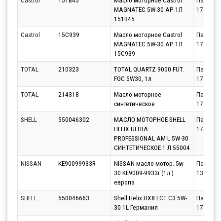
Castrol
151B45
Масло моторное Castrol
Партнёр
MAGNATEC 5W-30 AP 1Л
17.08.20
151B45
Castrol
15C939
Масло моторное Castrol
Партнёр
MAGNATEC 5W-30 AP 1Л
17.08.20
15C939
TOTAL
210323
TOTAL QUARTZ 9000 FUT.
Партнёр
FGC 5W30, 1л
17.08.20
TOTAL
214318
Масло моторное
Партнёр
синтетическое
17.08.20
SHELL
550046302
МАСЛО МОТОРНОЕ SHELL
Партнёр
HELIX ULTRA
17.08.20
PROFESSIONAL AM-L 5W-30
СИНТЕТИЧЕСКОЕ 1 Л 55004
NISSAN
KE90099933R
NISSAN масло мотор. 5w-
Партнёр
30 KE9009-9933r (1л.)
13.08.20
европа
SHELL
550046663
Shell Helix HX8 ECT C3 5W-
Партнёр
30 1L Германия
17.08.20