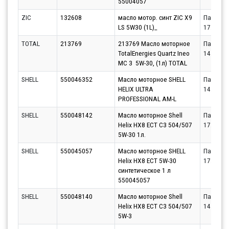
55004057
ZIC
132608
масло мотор. синт ZIC X9
Партнёр
LS 5W30 (1L)_
17.08.20
TOTAL
213769
213769 Масло моторное
Партнёр
TotalEnergies Quartz Ineo
14.08.20
MC 3 5W-30, (1л) TOTAL
SHELL
550046352
Масло моторное SHELL
Партнёр
HELIX ULTRA
14.08.20
PROFESSIONAL AM-L
SHELL
550048142
Масло моторное Shell
Партнёр
Helix HX8 ECT C3 504/507
17.08.20
5W-30 1л.
SHELL
550045057
Масло моторное SHELL
Партнёр
Helix HX8 ECT 5W-30
17.08.20
синтетическое 1 л
550045057
SHELL
550048140
Масло моторное Shell
Партнёр
Helix HX8 ECT C3 504/507
14.08.20
5W-3