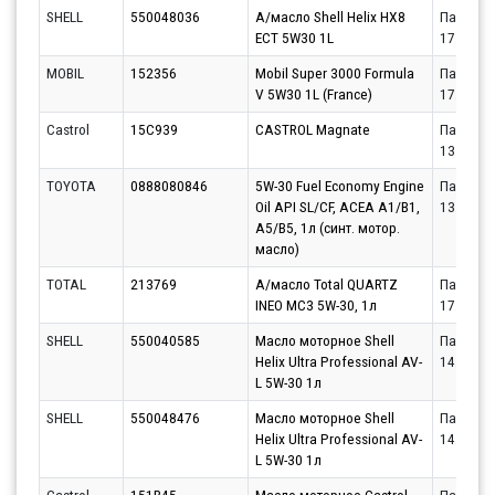
SHELL
550048036
А/масло Shell Helix HX8
Партнёр
ECT 5W30 1L
17.08.20
MOBIL
152356
Mobil Super 3000 Formula
Партнёр
V 5W30 1L (France)
17.08.20
Castrol
15C939
CASTROL Magnate
Партнёр
13.08.20
TOYOTA
0888080846
5W-30 Fuel Economy Engine
Партнёр
Oil API SL/CF, ACEA A1/B1,
13.08.20
A5/B5, 1л (синт. мотор.
масло)
TOTAL
213769
А/масло Total QUARTZ
Партнёр
INEO MC3 5W-30, 1л
17.08.20
SHELL
550040585
Масло моторное Shell
Партнёр
Helix Ultra Professional AV-
14.08.20
L 5W-30 1л
SHELL
550048476
Масло моторное Shell
Партнёр
Helix Ultra Professional AV-
14.08.20
L 5W-30 1л