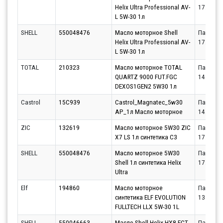
Helix Ultra Professional AV-
17.08.20
L 5W-30 1л
SHELL
550048476
Масло моторное Shell
Партнёр
Helix Ultra Professional AV-
17.08.20
L 5W-30 1л
TOTAL
210323
Масло моторное TOTAL
Партнёр
QUARTZ 9000 FUT.FGC
14.08.20
DEXOS1GEN2 5W30 1л
Castrol
15C939
Castrol_Magnatec_5w30
Партнёр
AP_1л Масло моторное
14.08.20
ZIC
132619
Масло моторное 5W30 ZIC
Партнёр
X7 LS 1л синтетика С3
17.08.20
SHELL
550048476
Масло моторное 5W30
Партнёр
Shell 1л синтетика Helix
17.08.20
Ultra
Elf
194860
Масло моторное
Партнёр
синтетика ELF EVOLUTION
13.08.20
FULLTECH LLX 5W-30 1L
SHELL
550046663
Масло Shell Helix HX8 ECT
Партнёр