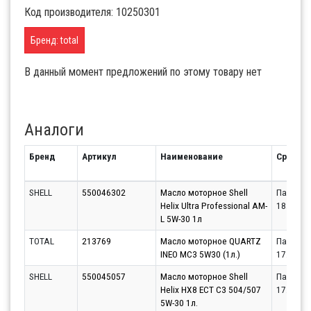
Код производителя: 10250301
Бренд: total
В данный момент предложений по этому товару нет
Аналоги
Бренд
Артикул
Наименование
Срок
SHELL
550046302
Масло моторное Shell
Партнёр
Helix Ultra Professional AM-
18.08.20
L 5W-30 1л
TOTAL
213769
Масло моторное QUARTZ
Партнёр
INEO MC3 5W30 (1л.)
17.08.20
SHELL
550045057
Масло моторное Shell
Партнёр
Helix HX8 ECT C3 504/507
17.08.20
5W-30 1л.