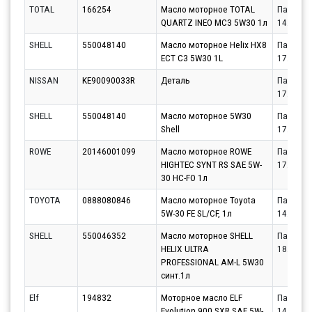
TOTAL
166254
Масло моторное TOTAL
Партнёр
QUARTZ INEO MC3 5W30 1л
14.08.20
SHELL
550048140
Масло моторное Helix HX8
Партнёр
ECT C3 5W30 1L
17.08.20
NISSAN
KE90090033R
Деталь
Партнёр
17.08.20
SHELL
550048140
Масло моторное 5W30
Партнёр
Shell
17.08.20
ROWE
20146001099
Масло моторное ROWE
Партнёр
HIGHTEC SYNT RS SAE 5W-
17.08.20
30 HC-FO 1л
TOYOTA
0888080846
Масло моторное Toyota
Партнёр
5W-30 FE SL/CF, 1л
14.08.20
SHELL
550046352
Масло моторное SHELL
Партнёр
HELIX ULTRA
18.08.20
PROFESSIONAL AM-L 5W30
синт.1л
Elf
194832
Моторное масло ELF
Партнёр
Evolution 900 SXR SAE 5W-
14.08.20