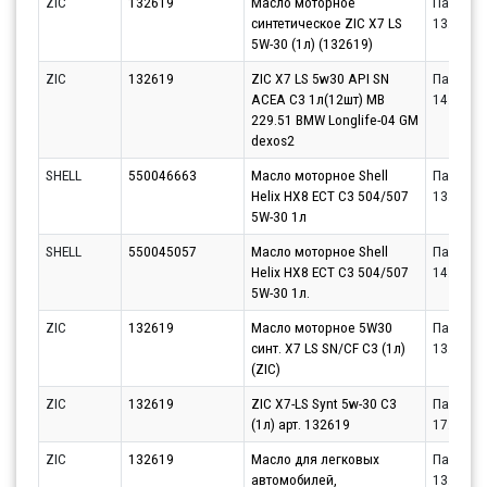
ZIC
132619
Масло моторное
Партнёр
синтетическое ZIC X7 LS
13.08.20
5W-30 (1л) (132619)
ZIC
132619
ZIC X7 LS 5w30 API SN
Партнёр
ACEA C3 1л(12шт) MB
14.08.20
229.51 BMW Longlife-04 GM
dexos2
SHELL
550046663
Масло моторное Shell
Партнёр
Helix HX8 ECT C3 504/507
13.08.20
5W-30 1л
SHELL
550045057
Масло моторное Shell
Партнёр
Helix HX8 ECT C3 504/507
14.08.20
5W-30 1л.
ZIC
132619
Масло моторное 5W30
Партнёр
синт. X7 LS SN/CF C3 (1л)
13.08.20
(ZIC)
ZIC
132619
ZIC X7-LS Synt 5w-30 С3
Партнёр
(1л) арт. 132619
17.08.20
ZIC
132619
Масло для легковых
Партнёр
автомобилей,
13.08.20