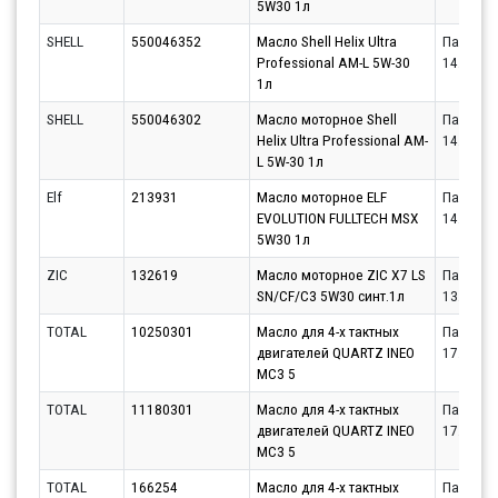
5W30 1л
SHELL
550046352
Масло Shell Helix Ultra
Партнёр
Professional AM-L 5W-30
14.08.20
1л
SHELL
550046302
Масло моторное Shell
Партнёр
Helix Ultra Professional AM-
14.08.20
L 5W-30 1л
Elf
213931
Масло моторное ELF
Партнёр
EVOLUTION FULLTECH MSX
14.08.20
5W30 1л
ZIC
132619
Масло моторное ZIC X7 LS
Партнёр
SN/CF/C3 5W30 синт.1л
13.08.20
TOTAL
10250301
Масло для 4-х тактных
Партнёр
двигателей QUARTZ INEO
17.08.20
MC3 5
TOTAL
11180301
Масло для 4-х тактных
Партнёр
двигателей QUARTZ INEO
17.08.20
MC3 5
TOTAL
166254
Масло для 4-х тактных
Партнёр