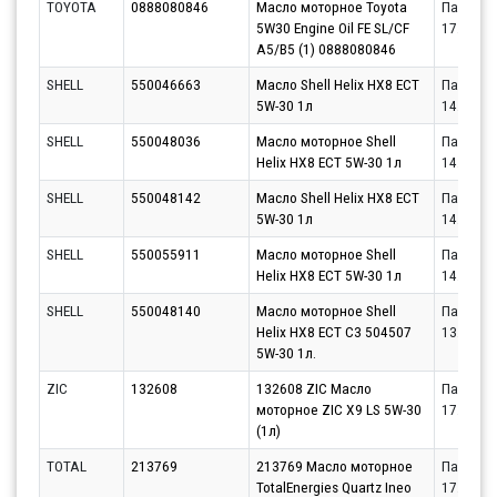
TOYOTA
0888080846
Масло моторное Toyota
Партнёр
5W30 Engine Oil FE SL/CF
17.08.20
A5/B5 (1) 0888080846
SHELL
550046663
Масло Shell Helix HX8 ECT
Партнёр
5W-30 1л
14.08.20
SHELL
550048036
Масло моторное Shell
Партнёр
Helix HX8 ECT 5W-30 1л
14.08.20
SHELL
550048142
Масло Shell Helix HX8 ECT
Партнёр
5W-30 1л
14.08.20
SHELL
550055911
Масло моторное Shell
Партнёр
Helix HX8 ECT 5W-30 1л
14.08.20
SHELL
550048140
Масло моторное Shell
Партнёр
Helix HX8 ECT C3 504507
13.08.20
5W-30 1л.
ZIC
132608
132608 ZIC Масло
Партнёр
моторное ZIC X9 LS 5W-30
17.08.20
(1л)
TOTAL
213769
213769 Масло моторное
Партнёр
TotalEnergies Quartz Ineo
17.08.20