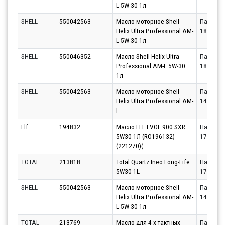
L 5W-30 1л
SHELL
550042563
Масло моторное Shell
Партнёр
Helix Ultra Professional AM-
18.08.20
L 5W-30 1л
SHELL
550046352
Масло Shell Helix Ultra
Партнёр
Professional AM-L 5W-30
18.08.20
1л
SHELL
550042563
Масло моторное Shell
Партнёр
Helix Ultra Professional AM-
14.08.20
L
Elf
194832
Масло ELF EVOL 900 SXR
Партнёр
5W30 1Л (RO196132)
17.08.20
(221270)(
TOTAL
213818
Total Quartz Ineo Long-Life
Партнёр
5W30 1L
17.08.20
SHELL
550042563
Масло моторное Shell
Партнёр
Helix Ultra Professional AM-
14.08.20
L 5W-30 1л
TOTAL
213769
Масло для 4-х тактных
Партнёр