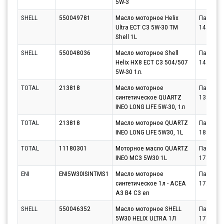
5W-3
SHELL
550049781
Масло моторное Helix
Партнёр
Ultra ECT C3 5W-30 TM
14.08.20
Shell 1L
SHELL
550048036
Масло моторное Shell
Партнёр
Helix HX8 ECT C3 504/507
14.08.20
5W-30 1л.
TOTAL
213818
Масло моторное
Партнёр
синтетическое QUARTZ
13.08.20
INEO LONG LIFE 5W-30, 1л
TOTAL
213818
Масло моторное QUARTZ
Партнёр
INEO LONG LIFE 5W30, 1L
18.08.20
TOTAL
11180301
Моторное масло QUARTZ
Партнёр
INEO MC3 5W30 1L
17.08.20
ENI
ENI5W30ISINTMS1
Масло моторное
Партнёр
синтетическое 1л - ACEA
17.08.20
A3 B4 C3 en
SHELL
550046352
Масло моторное SHELL
Партнёр
5W30 HELIX ULTRA 1Л
17.08.20