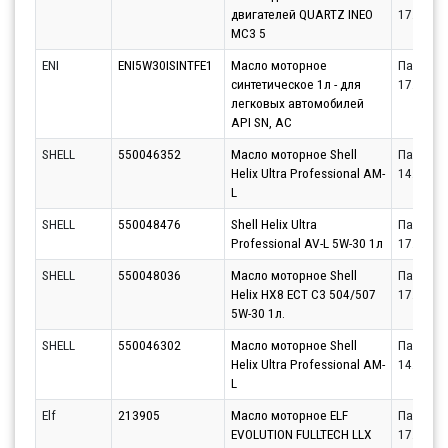
двигателей QUARTZ INEO
17.08.20
MC3 5
ENI
ENI5W30ISINTFE1
Масло моторное
Партнёр
синтетическое 1л - для
17.08.20
легковых автомобилей
API SN, AC
SHELL
550046352
Масло моторное Shell
Партнёр
Helix Ultra Professional AM-
14.08.20
L
SHELL
550048476
Shell Helix Ultra
Партнёр
Professional AV-L 5W-30 1л
17.08.20
SHELL
550048036
Масло моторное Shell
Партнёр
Helix HX8 ECT C3 504/507
17.08.20
5W-30 1л.
SHELL
550046302
Масло моторное Shell
Партнёр
Helix Ultra Professional AM-
14.08.20
L
Elf
213905
Масло моторное ELF
Партнёр
EVOLUTION FULLTECH LLX
17.08.20