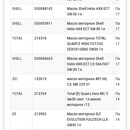
SHELL
550048142
Масло Shell Helix HX8 ECT
Партнёр
5W-30 1л
17.08.20
SHELL
550055911
Масло моторное Shell
Партнёр
Helix HX8 ECT 5W-30 1л
17.08.20
TOTAL
214318
Масло моторное TOTAL
Партнёр
QUARTZ 9000 FUT.FGC
17.08.20
DEXOS1GEN2 5W30 1л
SHELL
550046663
Масло моторное Shell
Партнёр
Helix HX8 ECT C3 504/507
17.08.20
5W-30 1л.
ZIC
132619
масло моторное API SN,
Партнёр
C3, MB 229.51
14.08.20
TOTAL
213769
Total (E) Quartz Ineo MC 3
Партнёр
5w30 синт. 1л масло
14.08.20
моторное /12
Elf
213905
Масло моторное ELF
Партнёр
EVOLUTION FULLTECH LLX
14.08.20
5W30 1л