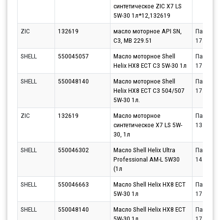
синтетическое ZIC X7 LS
5W-30 1л*12,132619
ZIC
132619
масло моторное API SN,
Партнёр
C3, MB 229.51
17.08.20
SHELL
550045057
Масло моторное Shell
Партнёр
Helix HX8 ECT C3 5W-30 1л
17.08.20
SHELL
550048140
Масло моторное Shell
Партнёр
Helix HX8 ECT C3 504/507
17.08.20
5W-30 1л.
ZIC
132619
Масло моторное
Партнёр
синтетическое X7 LS 5W-
13.08.20
30, 1л
SHELL
550046302
Масло Shell Helix Ultra
Партнёр
Professional AM-L 5W30
14.08.20
(1л
SHELL
550046663
Масло Shell Helix HX8 ECT
Партнёр
5W-30 1л
17.08.20
SHELL
550048140
Масло Shell Helix HX8 ECT
Партнёр
5W-30 1л
17.08.20