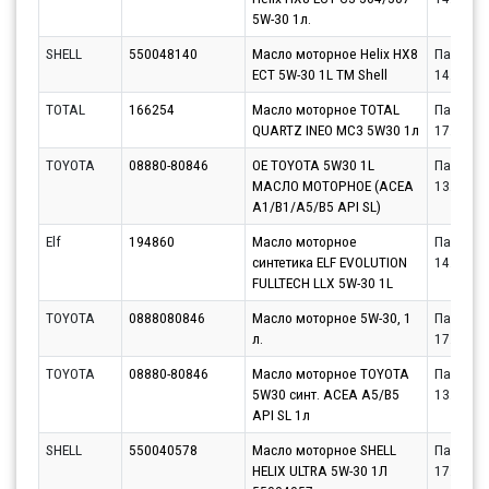
5W-30 1л.
SHELL
550048140
Масло моторное Helix HX8
Партнёр
ECT 5W-30 1L ТМ Shell
14.08.20
TOTAL
166254
Масло моторное TOTAL
Партнёр
QUARTZ INEO MC3 5W30 1л
17.08.20
TOYOTA
08880-80846
OE TOYOTA 5W30 1L
Партнёр
МАСЛО МОТОРНОЕ (ACEA
13.08.20
A1/B1/A5/B5 API SL)
Elf
194860
Масло моторное
Партнёр
синтетика ELF EVOLUTION
14.08.20
FULLTECH LLX 5W-30 1L
TOYOTA
0888080846
Масло моторное 5W-30, 1
Партнёр
л.
17.08.20
TOYOTA
08880-80846
Масло моторное TOYOTA
Партнёр
5W30 синт. ACEA A5/B5
13.08.20
API SL 1л
SHELL
550040578
Масло моторное SHELL
Партнёр
HELIX ULTRA 5W-30 1Л
17.08.20