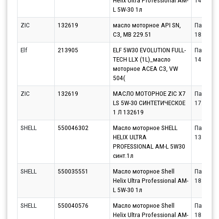
Helix Ultra Professional AM-
14.08.20
L 5W-30 1л
ZIC
132619
масло моторное API SN,
Партнёр
C3, MB 229.51
18.08.20
Elf
213905
ELF 5W30 EVOLUTION FULL-
Партнёр
TECH LLX (1L)_масло
14.08.20
моторное ACEA C3, VW
504(
ZIC
132619
МАСЛО МОТОРНОЕ ZIC X7
Партнёр
LS 5W-30 СИНТЕТИЧЕСКОЕ
17.08.20
1 Л 132619
SHELL
550046302
Масло моторное SHELL
Партнёр
HELIX ULTRA
13.08.20
PROFESSIONAL AM-L 5W30
синт.1л
SHELL
550035551
Масло моторное Shell
Партнёр
Helix Ultra Professional AM-
18.08.20
L 5W-30 1л
SHELL
550040576
Масло моторное Shell
Партнёр
Helix Ultra Professional AM-
18.08.20