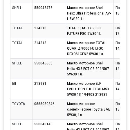
SHELL
550048476
Масло моторное Shell
Партнёр
Helix Ultra Professional AV-
18.08.20
L 5W-30 1л
TOTAL
214318
TOTAL QUARTZ 9000
Партнёр
FUTURE FGC 5W30 1L
17.08.20
TOTAL
214318
Масло моторное TOTAL
Партнёр
QUARTZ 9000 FUT.FGC
14.08.20
DEXOS1GEN2 5W30 1л
SHELL
550046663
Масло моторное Shell
Партнёр
Helix HX8 ECT C3 504/507
14.08.20
5W-30 1л.
Elf
213931
Масло моторное ELF
Партнёр
EVOLUTION FULLTECH MSX
14.08.20
5W30 1Л 194903 213931
TOYOTA
0888080846
Масло моторное
Партнёр
синтетическое Toyota SAE
13.08.20
5W30, 1л
SHELL
550048140
Масло моторное Shell
Партнёр
Helix HX8 ECT C3 504/507
14.08.20