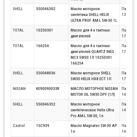
SHELL
550046302
Масло моторное
Партнёр
синтетика SHELL HELIX
13.08.20
ULTRA PROF. AM-L 5W-30 1L
TOTAL
10250301
Масло для 4-х тактных
Партнёр
двигателей
17.08.20
TOTAL
166254
Масло для 4-х тактных
Партнёр
двигателей QUARTZ INEO
17.08.20
MC3 5W30 1Л 10250301
166254
SHELL
550048036
Масло моторное SHELL
Партнёр
5W30 HELIX HX8 ECT 1Л
17.08.20
NISSAN
KE90090033R
МАСЛО МОТОРНОЕ NISSAN
Партнёр
MOTOR OIL 5W30 DPF (1Л)
14.08.20
SHELL
550046352
Масло моторное
Партнёр
синтетическое Helix Ultra
14.08.20
Pro AM-L 5W-30, 1л
Castrol
15C939
Масло Magnatec 5W-30 AP
Партнёр
1л
14.08.20