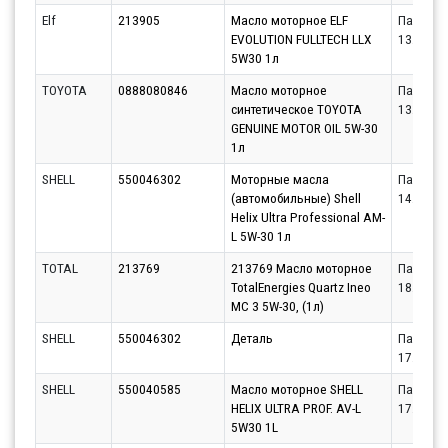
Elf
213905
Масло моторное ELF
Партнёр
EVOLUTION FULLTECH LLX
13.08.20
5W30 1л
TOYOTA
0888080846
Масло моторное
Партнёр
синтетическое TOYOTA
13.08.20
GENUINE MOTOR OIL 5W-30
1л
SHELL
550046302
Моторные масла
Партнёр
(автомобильные) Shell
14.08.20
Helix Ultra Professional AM-
L 5W-30 1л
TOTAL
213769
213769 Масло моторное
Партнёр
TotalEnergies Quartz Ineo
18.08.20
MC 3 5W-30, (1л)
SHELL
550046302
Деталь
Партнёр
17.08.20
SHELL
550040585
Масло моторное SHELL
Партнёр
HELIX ULTRA PROF. AV-L
17.08.20
5W30 1L