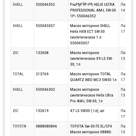
SHELL
550046352
РњРђРЎР›Рћ HELIX ULTRA
Партнёр
PROFESSIONAL AM-L 5W-30
14.08.20
1Р› 550046352
SHELL
550045057
Масло моторное SHELL
Партнёр
Helix HX8 ECT 5W-30
17.08.20
синтетическое 1 л
550045057
ZIC
132608
Масло моторное
Партнёр
синтетическое X9 LS 5W-
13.08.20
30, 1л
TOTAL
213769
Масло моторное TOTAL
Партнёр
QUARTZ INEO MC3 5W30 1л
17.08.20
SHELL
550046302
Масло моторное
Партнёр
синтетическое Helix Ultra
13.08.20
Pro AM-L 5W-30, 1л
ZIC
132619
X7 LS 5W30 ( 1л), шт
Партнёр
17.08.20
TOYOTA
0888080846
TOYOTA 5w-30 FE SL/CF4
Партнёр
Масло моторное 08880-
13.08.20