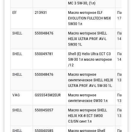
MC 3 5W-30, (1л)
Elf
213931
Масло моторное ELF
Партнёр
EVOLUTION FULLTECH MSX
17.08.20
5W30 1л
SHELL
550048476
Масло моторное SHELL
Партнёр
HELIX ULTRA PROF. AV-L
14.08.20
5W30 1L
SHELL
550049781
Shell (E) Helix Ultra ECT C3
Партнёр
5W-30 1л масло моторное
14.08.20
/12
SHELL
550048476
Масло моторное
Партнёр
синтетическое SHELL HELIX
13.08.20
ULTRA PROF. AV-L 5W-30 1L
VAG
GS55545M2EUR
Масло моторное
Партнёр
синтетическое 0W30 1л
13.08.20
SHELL
550045057
Масло моторное SHELL
Партнёр
HELIX HX-8 ECT 5W30
13.08.20
C3/SN синт.1л
SHELL
550040585
Масло моторное Shell
Партнёр