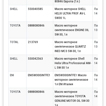
80846 Европа (1л.)
SHELL
550040585
Масло моторное SHELL
Партнёр
HELIX ULTRA PROF. AV-L
14.08.20
5W30 1L
TOYOTA
0888080846
Масло моторное
Партнёр
синтетическое ENGINE OIL
13.08.20
5W-30, 1л
TOTAL
213769
Масло моторное
Партнёр
синтетическое QUARTZ
13.08.20
INEO MC3 5W-30, 1л
SHELL
550042563
Масло моторное Shell
Партнёр
Helix Ultra Professional AM-
14.08.20
L 5W-30 1л
ENI
ENI5W30ISINTFE1
ENI5W30ISINTFE1 Масло
Партнёр
моторное синтетическое
14.08.20
1л ENI Италия
TOYOTA
0888080846
Масло моторное
Партнёр
синтетическое TOYOTA
14.08.20
GENUINE MOTOR OIL 5W-30
1л