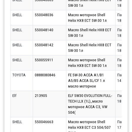
5W-30 1л
18.08.20
SHELL
550048036
Масло моторное Shell
Партнёр
Helix HX8 ECT 5W-30 1л
18.08.20
SHELL
550048140
Масло Shell Helix HX8 ECT
Партнёр
5W-30 1л
18.08.20
SHELL
550048142
Масло Shell Helix HX8 ECT
Партнёр
5W-30 1л
18.08.20
SHELL
550055911
Масло моторное Shell
Партнёр
Helix HX8 ECT 5W-30 1л
18.08.20
TOYOTA
0888080846
FE 5W-30 ACEA A1/B1
Партнёр
A5/B5 ACEA SL/CF 1 л
14.08.20
масло моторное
Elf
213905
ELF 5W30 EVOLUTION FULL-
Партнёр
TECH LLX (1L)_масло
18.08.20
моторное ACEA C3, VW
504(
SHELL
550046663
Масло моторное Shell
Партнёр
Helix HX8 ECT C3 504/507
17.08.20