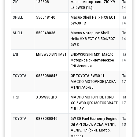
ZIC
132608
масло мотор. синт ZIC X9
Партнёр
LS 5W30 (1L)_
14.08.20
SHELL
550048140
Масло Shell Helix HX8 ECT
Партнёр
5W-30 1л
14.08.20
SHELL
550048036
Масло моторное Shell
Партнёр
Helix HX8 ECT C3 504/507
14.08.20
5W-3
ENI
ENI5W30ISINTMS1
ENI5W30ISINTMS1 Масло
Партнёр
моторное синтетическое
14.08.20
ENI Испания
TOYOTA
0888080846
OE TOYOTA 5W30 1L
Партнёр
МАСЛО МОТОРНОЕ (ACEA
17.08.20
A1/B1/A5/B5
FRD
XO5W30QFS
МАСЛО МОТОРНОЕ FORD
Партнёр
XO-5W30-QFS MOTORCRAFT
17.08.20
FULL SY
TOYOTA
0888080846
5W-30 Fuel Economy Engine
Партнёр
Oil API SL/CF, ACEA A1/B1,
13.08.20
A5/B5, 1л (синт. мотор.
масло)