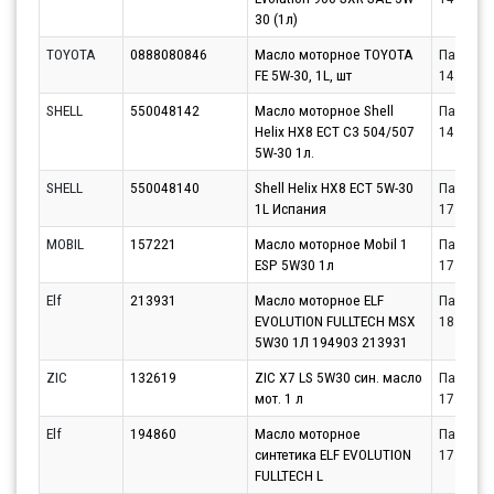
30 (1л)
TOYOTA
0888080846
Масло моторное TOYOTA
Партнёр
FE 5W-30, 1L, шт
14.08.20
SHELL
550048142
Масло моторное Shell
Партнёр
Helix HX8 ECT C3 504/507
14.08.20
5W-30 1л.
SHELL
550048140
Shell Helix HX8 ECT 5W-30
Партнёр
1L Испания
17.08.20
MOBIL
157221
Масло моторное Mobil 1
Партнёр
ESP 5W30 1л
17.08.20
Elf
213931
Масло моторное ELF
Партнёр
EVOLUTION FULLTECH MSX
18.08.20
5W30 1Л 194903 213931
ZIC
132619
ZIC X7 LS 5W30 син. масло
Партнёр
мот. 1 л
17.08.20
Elf
194860
Масло моторное
Партнёр
синтетика ELF EVOLUTION
17.08.20
FULLTECH L