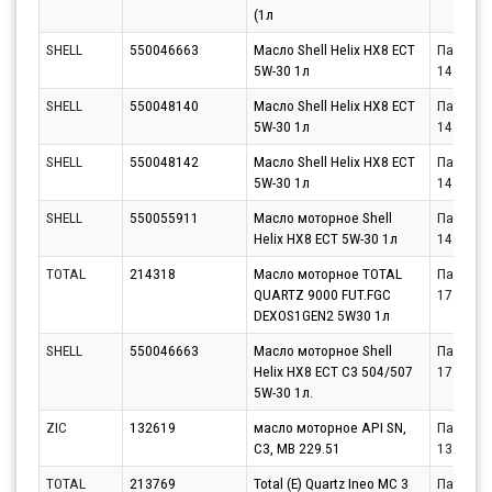
(1л
SHELL
550046663
Масло Shell Helix HX8 ECT
Партнёр
5W-30 1л
14.08.20
SHELL
550048140
Масло Shell Helix HX8 ECT
Партнёр
5W-30 1л
14.08.20
SHELL
550048142
Масло Shell Helix HX8 ECT
Партнёр
5W-30 1л
14.08.20
SHELL
550055911
Масло моторное Shell
Партнёр
Helix HX8 ECT 5W-30 1л
14.08.20
TOTAL
214318
Масло моторное TOTAL
Партнёр
QUARTZ 9000 FUT.FGC
17.08.20
DEXOS1GEN2 5W30 1л
SHELL
550046663
Масло моторное Shell
Партнёр
Helix HX8 ECT C3 504/507
17.08.20
5W-30 1л.
ZIC
132619
масло моторное API SN,
Партнёр
C3, MB 229.51
13.08.20
TOTAL
213769
Total (E) Quartz Ineo MC 3
Партнёр