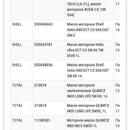
TECH LLX (1L)_масло
17.08.20
моторное ACEA C3, VW
504(
SHELL
550046663
Масло моторное Shell
Партнёр
Helix HX8 ECT C3 504/507
14.08.20
5W-3
SHELL
550049781
Масло моторное Helix
Партнёр
Ultra ECT C3 5W-30 TM
13.08.20
Shell 1L
SHELL
550048036
Масло моторное Shell
Партнёр
Helix HX8 ECT C3 504/507
13.08.20
5W-30 1л.
TOTAL
213818
Масло моторное
Партнёр
синтетическое QUARTZ
12.08.20
INEO LONG LIFE 5W-30, 1л
TOTAL
213818
Масло моторное QUARTZ
Партнёр
INEO LONG LIFE 5W30, 1L
17.08.20
TOTAL
11180301
Моторное масло QUARTZ
Партнёр
INEO MC3 5W30 1L
14.08.20