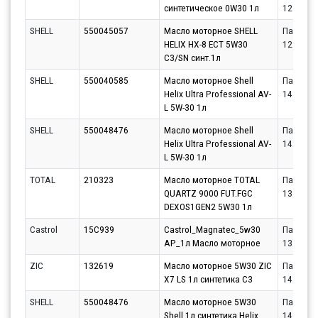
синтетическое 0W30 1л
12.08.20
SHELL
550045057
Масло моторное SHELL
Партнёр
HELIX HX-8 ECT 5W30
12.08.20
C3/SN синт.1л
SHELL
550040585
Масло моторное Shell
Партнёр
Helix Ultra Professional AV-
14.08.20
L 5W-30 1л
SHELL
550048476
Масло моторное Shell
Партнёр
Helix Ultra Professional AV-
14.08.20
L 5W-30 1л
TOTAL
210323
Масло моторное TOTAL
Партнёр
QUARTZ 9000 FUT.FGC
13.08.20
DEXOS1GEN2 5W30 1л
Castrol
15C939
Castrol_Magnatec_5w30
Партнёр
AP_1л Масло моторное
13.08.20
ZIC
132619
Масло моторное 5W30 ZIC
Партнёр
X7 LS 1л синтетика С3
14.08.20
SHELL
550048476
Масло моторное 5W30
Партнёр
Shell 1л синтетика Helix
14.08.20