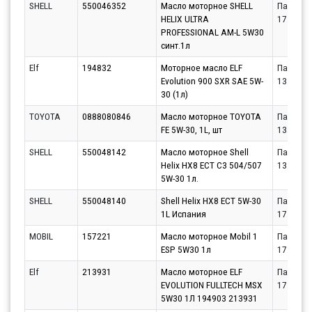
SHELL
550046352
Масло моторное SHELL
Партнёр
HELIX ULTRA
17.08.20
PROFESSIONAL AM-L 5W30
синт.1л
Elf
194832
Моторное масло ELF
Партнёр
Evolution 900 SXR SAE 5W-
13.08.20
30 (1л)
TOYOTA
0888080846
Масло моторное TOYOTA
Партнёр
FE 5W-30, 1L, шт
13.08.20
SHELL
550048142
Масло моторное Shell
Партнёр
Helix HX8 ECT C3 504/507
13.08.20
5W-30 1л.
SHELL
550048140
Shell Helix HX8 ECT 5W-30
Партнёр
1L Испания
17.08.20
MOBIL
157221
Масло моторное Mobil 1
Партнёр
ESP 5W30 1л
17.08.20
Elf
213931
Масло моторное ELF
Партнёр
EVOLUTION FULLTECH MSX
17.08.20
5W30 1Л 194903 213931