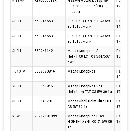
NISSAN
KE90099933R
NISSAN масло мотор. 5w-
Партнёр
30 KE9009-9933r (1л.)
12.08.20
европа
SHELL
550046663
Shell Helix HX8 ECT C3 5W-
Партнёр
30 1L Германия
14.08.20
SHELL
550046663
Shell Helix HX8 ECT C3 5W-
Партнёр
30 1L Германия
17.08.20
SHELL
550048142
Масло моторное Shell
Партнёр
Helix HX8 ECT C3 504/507
13.08.20
5W-3
TOYOTA
0888080846
Масло моторное
Партнёр
12.08.20
SHELL
550042846
Масло моторное Shell
Партнёр
Helix Ultra ECT C3 5W-30 1л
17.08.20
SHELL
550049781
Масло Shell Helix Ultra ECT
Партнёр
C3 5W-30 1л
17.08.20
ROWE
20212001099
Масло моторное ROWE
Партнёр
HIGHTEC SYNT RS D1 5W-30
17.08.20
1л