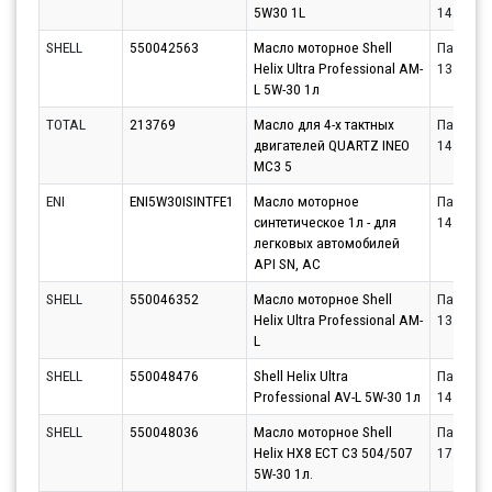
5W30 1L
14.08.20
SHELL
550042563
Масло моторное Shell
Партнёр
Helix Ultra Professional AM-
13.08.20
L 5W-30 1л
TOTAL
213769
Масло для 4-х тактных
Партнёр
двигателей QUARTZ INEO
14.08.20
MC3 5
ENI
ENI5W30ISINTFE1
Масло моторное
Партнёр
синтетическое 1л - для
14.08.20
легковых автомобилей
API SN, AC
SHELL
550046352
Масло моторное Shell
Партнёр
Helix Ultra Professional AM-
13.08.20
L
SHELL
550048476
Shell Helix Ultra
Партнёр
Professional AV-L 5W-30 1л
14.08.20
SHELL
550048036
Масло моторное Shell
Партнёр
Helix HX8 ECT C3 504/507
17.08.20
5W-30 1л.