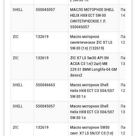
SHELL
550045057
МАСЛО МОТОРНОЕ SHELL
Партнёр
HELIX HX8 ECT 5W-30
14.08.20
СИНТЕТИЧЕСКОЕ 1 Л
550045057
ZIC
132619
Масло моторное
Партнёр
синтетическое ZIC X7 LS
12.08.20
5W-30 (1л) (132619)
ZIC
132619
ZIC X7 LS 5w30 API SN
Партнёр
ACEA C3 1л(12шт) MB
13.08.20
229.51 BMW Longlife-04 GM
dexos2
SHELL
550046663
Масло моторное Shell
Партнёр
Helix HX8 ECT C3 504/507
12.08.20
5W-30 1л
SHELL
550045057
Масло моторное Shell
Партнёр
Helix HX8 ECT C3 504/507
13.08.20
5W-30 1л.
ZIC
132619
Масло моторное 5W30
Партнёр
синт. X7 LS SN/CF C3 (1л)
12.08.20