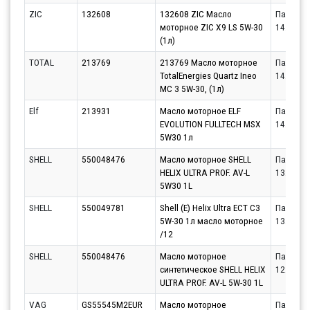
ZIC
132608
132608 ZIC Масло
Партнёр
моторное ZIC X9 LS 5W-30
14.08.20
(1л)
TOTAL
213769
213769 Масло моторное
Партнёр
TotalEnergies Quartz Ineo
14.08.20
MC 3 5W-30, (1л)
Elf
213931
Масло моторное ELF
Партнёр
EVOLUTION FULLTECH MSX
14.08.20
5W30 1л
SHELL
550048476
Масло моторное SHELL
Партнёр
HELIX ULTRA PROF. AV-L
13.08.20
5W30 1L
SHELL
550049781
Shell (E) Helix Ultra ECT C3
Партнёр
5W-30 1л масло моторное
13.08.20
/12
SHELL
550048476
Масло моторное
Партнёр
синтетическое SHELL HELIX
12.08.20
ULTRA PROF. AV-L 5W-30 1L
VAG
GS55545M2EUR
Масло моторное
Партнёр