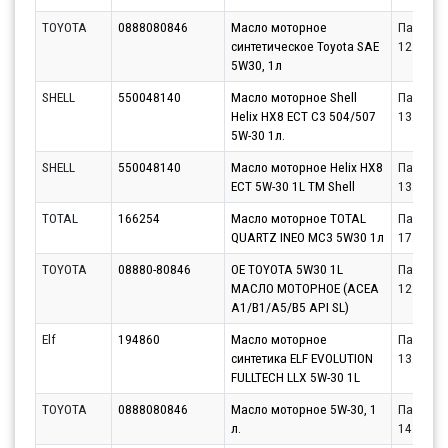
TOYOTA
0888080846
Масло моторное
Партнёр
синтетическое Toyota SAE
12.08.20
5W30, 1л
SHELL
550048140
Масло моторное Shell
Партнёр
Helix HX8 ECT C3 504/507
13.08.20
5W-30 1л.
SHELL
550048140
Масло моторное Helix HX8
Партнёр
ECT 5W-30 1L ТМ Shell
13.08.20
TOTAL
166254
Масло моторное TOTAL
Партнёр
QUARTZ INEO MC3 5W30 1л
17.08.20
TOYOTA
08880-80846
OE TOYOTA 5W30 1L
Партнёр
МАСЛО МОТОРНОЕ (ACEA
12.08.20
A1/B1/A5/B5 API SL)
Elf
194860
Масло моторное
Партнёр
синтетика ELF EVOLUTION
13.08.20
FULLTECH LLX 5W-30 1L
TOYOTA
0888080846
Масло моторное 5W-30, 1
Партнёр
л.
14.08.20