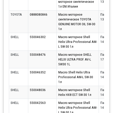
моторное синтетическое
13.08.20
1л ENI Италия
TOYOTA
0888080846
Масло моторное
Партнёр
синтетическое TOYOTA
13.08.20
GENUINE MOTOR OIL 5W-30
1л
SHELL
550046302
Масло моторное Shell
Партнёр
Helix Ultra Professional AM-
14.08.20
L 5W-30 1л
SHELL
550048476
Масло моторное SHELL
Партнёр
HELIX ULTRA PROF. AV-L
17.08.20
5W30 1L
SHELL
550046352
Масло Shell Helix Ultra
Партнёр
Professional AM-L 5W-30
14.08.20
1л
SHELL
550048036
Масло моторное Shell
Партнёр
Helix HX8 ECT 5W-30 1л
14.08.20
SHELL
550042563
Масло моторное Shell
Партнёр
Helix Ultra Professional AM-
14.08.20
L 5W-30 1л