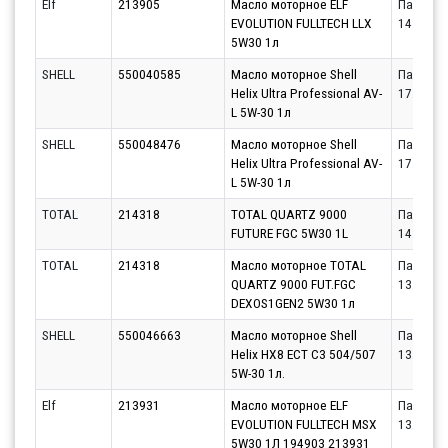
Elf
213905
Масло моторное ELF
Партнёр
EVOLUTION FULLTECH LLX
14.08.20
5W30 1л
SHELL
550040585
Масло моторное Shell
Партнёр
Helix Ultra Professional AV-
17.08.20
L 5W-30 1л
SHELL
550048476
Масло моторное Shell
Партнёр
Helix Ultra Professional AV-
17.08.20
L 5W-30 1л
TOTAL
214318
TOTAL QUARTZ 9000
Партнёр
FUTURE FGC 5W30 1L
14.08.20
TOTAL
214318
Масло моторное TOTAL
Партнёр
QUARTZ 9000 FUT.FGC
13.08.20
DEXOS1GEN2 5W30 1л
SHELL
550046663
Масло моторное Shell
Партнёр
Helix HX8 ECT C3 504/507
13.08.20
5W-30 1л.
Elf
213931
Масло моторное ELF
Партнёр
EVOLUTION FULLTECH MSX
13.08.20
5W30 1Л 194903 213931