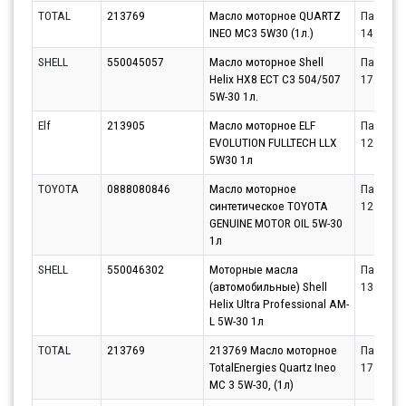
TOTAL
213769
Масло моторное QUARTZ
Партнёр
INEO MC3 5W30 (1л.)
14.08.20
SHELL
550045057
Масло моторное Shell
Партнёр
Helix HX8 ECT C3 504/507
17.08.20
5W-30 1л.
Elf
213905
Масло моторное ELF
Партнёр
EVOLUTION FULLTECH LLX
12.08.20
5W30 1л
TOYOTA
0888080846
Масло моторное
Партнёр
синтетическое TOYOTA
12.08.20
GENUINE MOTOR OIL 5W-30
1л
SHELL
550046302
Моторные масла
Партнёр
(автомобильные) Shell
13.08.20
Helix Ultra Professional AM-
L 5W-30 1л
TOTAL
213769
213769 Масло моторное
Партнёр
TotalEnergies Quartz Ineo
17.08.20
MC 3 5W-30, (1л)