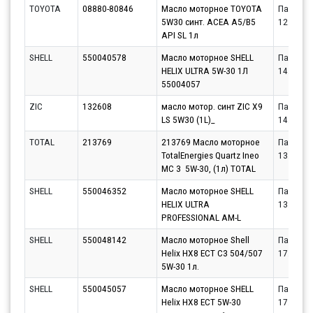
TOYOTA
08880-80846
Масло моторное TOYOTA
Партнёр
5W30 синт. ACEA A5/B5
12.08.20
API SL 1л
SHELL
550040578
Масло моторное SHELL
Партнёр
HELIX ULTRA 5W-30 1Л
14.08.20
55004057
ZIC
132608
масло мотор. синт ZIC X9
Партнёр
LS 5W30 (1L)_
14.08.20
TOTAL
213769
213769 Масло моторное
Партнёр
TotalEnergies Quartz Ineo
13.08.20
MC 3 5W-30, (1л) TOTAL
SHELL
550046352
Масло моторное SHELL
Партнёр
HELIX ULTRA
13.08.20
PROFESSIONAL AM-L
SHELL
550048142
Масло моторное Shell
Партнёр
Helix HX8 ECT C3 504/507
17.08.20
5W-30 1л.
SHELL
550045057
Масло моторное SHELL
Партнёр
Helix HX8 ECT 5W-30
17.08.20