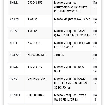
SHELL
550046352
Масло моторное
Партнёр
синтетическое Helix Ultra
13.08.20
Pro AM-L 5W-30, 1л
Castrol
15C939
Масло Magnatec 5W-30 AP
Партнёр
1л
13.08.20
TOTAL
166254
Масло моторное TOTAL
Партнёр
QUARTZ INEO MC3 5W30 1л
13.08.20
SHELL
550048140
Масло моторное Helix HX8
Партнёр
ECT C3 5W30 1L
14.08.20
NISSAN
KE90090033R
Деталь
Партнёр
14.08.20
SHELL
550048140
Масло моторное 5W30
Партнёр
Shell
14.08.20
ROWE
20146001099
Масло моторное ROWE
Партнёр
HIGHTEC SYNT RS SAE 5W-
17.08.20
30 HC-FO 1л
TOYOTA
0888080846
Масло моторное Toyota
Партнёр
5W-30 FE SL/CF, 1л
13.08.20