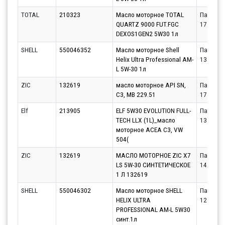
TOTAL
210323
Масло моторное TOTAL
Партнёр
QUARTZ 9000 FUT.FGC
17.08.20
DEXOS1GEN2 5W30 1л
SHELL
550046352
Масло моторное Shell
Партнёр
Helix Ultra Professional AM-
13.08.20
L 5W-30 1л
ZIC
132619
масло моторное API SN,
Партнёр
C3, MB 229.51
17.08.20
Elf
213905
ELF 5W30 EVOLUTION FULL-
Партнёр
TECH LLX (1L)_масло
13.08.20
моторное ACEA C3, VW
504(
ZIC
132619
МАСЛО МОТОРНОЕ ZIC X7
Партнёр
LS 5W-30 СИНТЕТИЧЕСКОЕ
14.08.20
1 Л 132619
SHELL
550046302
Масло моторное SHELL
Партнёр
HELIX ULTRA
12.08.20
PROFESSIONAL AM-L 5W30
синт.1л