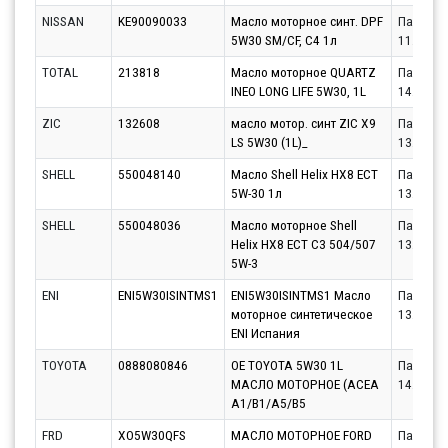
NISSAN
KE90090033
Масло моторное синт. DPF
Партнёр
5W30 SM/CF, C4 1л
11.08.20
TOTAL
213818
Масло моторное QUARTZ
Партнёр
INEO LONG LIFE 5W30, 1L
14.08.20
ZIC
132608
масло мотор. синт ZIC X9
Партнёр
LS 5W30 (1L)_
13.08.20
SHELL
550048140
Масло Shell Helix HX8 ECT
Партнёр
5W-30 1л
13.08.20
SHELL
550048036
Масло моторное Shell
Партнёр
Helix HX8 ECT C3 504/507
13.08.20
5W-3
ENI
ENI5W30ISINTMS1
ENI5W30ISINTMS1 Масло
Партнёр
моторное синтетическое
13.08.20
ENI Испания
TOYOTA
0888080846
OE TOYOTA 5W30 1L
Партнёр
МАСЛО МОТОРНОЕ (ACEA
14.08.20
A1/B1/A5/B5
FRD
XO5W30QFS
МАСЛО МОТОРНОЕ FORD
Партнёр