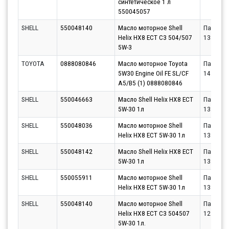
синтетическое 1 л
550045057
SHELL
550048140
Масло моторное Shell
Партнёр
Helix HX8 ECT C3 504/507
13.08.20
5W-3
TOYOTA
0888080846
Масло моторное Toyota
Партнёр
5W30 Engine Oil FE SL/CF
14.08.20
A5/B5 (1) 0888080846
SHELL
550046663
Масло Shell Helix HX8 ECT
Партнёр
5W-30 1л
13.08.20
SHELL
550048036
Масло моторное Shell
Партнёр
Helix HX8 ECT 5W-30 1л
13.08.20
SHELL
550048142
Масло Shell Helix HX8 ECT
Партнёр
5W-30 1л
13.08.20
SHELL
550055911
Масло моторное Shell
Партнёр
Helix HX8 ECT 5W-30 1л
13.08.20
SHELL
550048140
Масло моторное Shell
Партнёр
Helix HX8 ECT C3 504507
12.08.20
5W-30 1л.