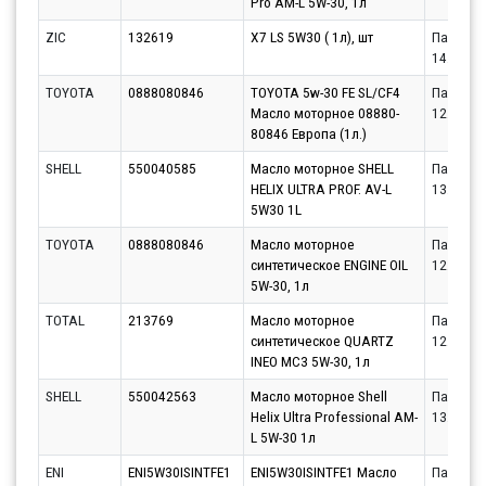
Pro AM-L 5W-30, 1л
ZIC
132619
X7 LS 5W30 ( 1л), шт
Партнёр
14.08.20
TOYOTA
0888080846
TOYOTA 5w-30 FE SL/CF4
Партнёр
Масло моторное 08880-
12.08.20
80846 Европа (1л.)
SHELL
550040585
Масло моторное SHELL
Партнёр
HELIX ULTRA PROF. AV-L
13.08.20
5W30 1L
TOYOTA
0888080846
Масло моторное
Партнёр
синтетическое ENGINE OIL
12.08.20
5W-30, 1л
TOTAL
213769
Масло моторное
Партнёр
синтетическое QUARTZ
12.08.20
INEO MC3 5W-30, 1л
SHELL
550042563
Масло моторное Shell
Партнёр
Helix Ultra Professional AM-
13.08.20
L 5W-30 1л
ENI
ENI5W30ISINTFE1
ENI5W30ISINTFE1 Масло
Партнёр