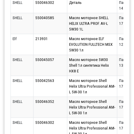
SHELL
550046302
Деталь
Партнёр
14.08.20
SHELL
550040585
Масло моторное SHELL
Партнёр
HELIX ULTRA PROF. AV-L
17.08.20
5W30 1L
Elf
213931
Масло моторное ELF
Партнёр
EVOLUTION FULLTECH MSX
12.08.20
5W30 1л
SHELL
550045057
Масло моторное 5W30
Партнёр
Shell 1л синтетика Helix
13.08.20
HX8 E
SHELL
550042563
Масло моторное Shell
Партнёр
Helix Ultra Professional AM-
17.08.20
L 5W-30 1л
SHELL
550046352
Масло моторное Shell
Партнёр
Helix Ultra Professional AM-
17.08.20
L 5W-30 1л
SHELL
550046302
Масло моторное Shell
Партнёр
Helix Ultra Professional AM-
17.08.20
L 5W-30 1л