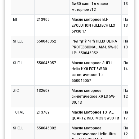
5w30 синт. 1л масло
13.08.20
моторное /12
Elf
213905
Масло моторное ELF
Партнёр
EVOLUTION FULLTECH LLX
13.08.20
5W30 1л
SHELL
550046352
РњРђРЎР›Рћ HELIX ULTRA
Партнёр
PROFESSIONAL AM-L 5W-30
13.08.20
1Р› 550046352
SHELL
550045057
Масло моторное SHELL
Партнёр
Helix HX8 ECT 5W-30
14.08.20
синтетическое 1 л
550045057
ZIC
132608
Масло моторное
Партнёр
синтетическое X9 LS 5W-
12.08.20
30, 1л
TOTAL
213769
Масло моторное TOTAL
Партнёр
QUARTZ INEO MC3 5W30 1л
17.08.20
SHELL
550046302
Масло моторное
Партнёр
синтетическое Helix Ultra
12.08.20