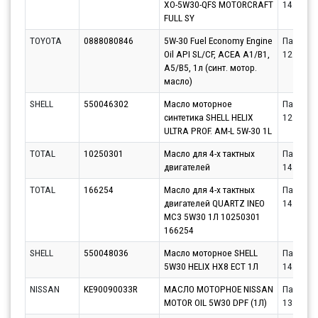
XO-5W30-QFS MOTORCRAFT
14.08.20
FULL SY
TOYOTA
0888080846
5W-30 Fuel Economy Engine
Партнёр
Oil API SL/CF, ACEA A1/B1,
12.08.20
A5/B5, 1л (синт. мотор.
масло)
SHELL
550046302
Масло моторное
Партнёр
синтетика SHELL HELIX
12.08.20
ULTRA PROF. AM-L 5W-30 1L
TOTAL
10250301
Масло для 4-х тактных
Партнёр
двигателей
14.08.20
TOTAL
166254
Масло для 4-х тактных
Партнёр
двигателей QUARTZ INEO
14.08.20
MC3 5W30 1Л 10250301
166254
SHELL
550048036
Масло моторное SHELL
Партнёр
5W30 HELIX HX8 ECT 1Л
14.08.20
NISSAN
KE90090033R
МАСЛО МОТОРНОЕ NISSAN
Партнёр
MOTOR OIL 5W30 DPF (1Л)
13.08.20