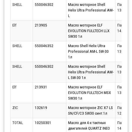
SHELL
550046302
Масло моторное Shell
Партнёр
Helix Ultra Professional AM-
13.08.20
L
Elf
213905
Масло моторное ELF
Партнёр
EVOLUTION FULLTECH LLX
14.08.20
5W30 1л
SHELL
550046352
Масло Shell Helix Ultra
Партнёр
Professional AM-L 5W-30
13.08.20
1л
SHELL
550046302
Масло моторное Shell
Партнёр
Helix Ultra Professional AM-
13.08.20
L 5W-30 1л
Elf
213931
Масло моторное ELF
Партнёр
EVOLUTION FULLTECH MSX
13.08.20
5W30 1л
ZIC
132619
Масло моторное ZIC X7 LS
Партнёр
SN/CF/C3 5W30 синт.1л
12.08.20
TOTAL
10250301
Масло для 4-х тактных
Партнёр
двигателей QUARTZ INEO
14.08.20