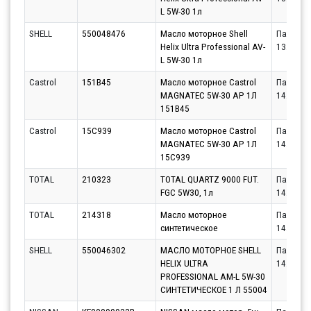
L 5W-30 1л
SHELL
550048476
Масло моторное Shell
Партнёр
Helix Ultra Professional AV-
13.08.20
L 5W-30 1л
Castrol
151B45
Масло моторное Castrol
Партнёр
MAGNATEC 5W-30 AP 1Л
14.08.20
151B45
Castrol
15C939
Масло моторное Castrol
Партнёр
MAGNATEC 5W-30 AP 1Л
14.08.20
15C939
TOTAL
210323
TOTAL QUARTZ 9000 FUT.
Партнёр
FGC 5W30, 1л
14.08.20
TOTAL
214318
Масло моторное
Партнёр
синтетическое
14.08.20
SHELL
550046302
МАСЛО МОТОРНОЕ SHELL
Партнёр
HELIX ULTRA
14.08.20
PROFESSIONAL AM-L 5W-30
СИНТЕТИЧЕСКОЕ 1 Л 55004