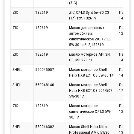
(ZIC)
ZIC
132619
ZIC X7-LS Synt 5w-30 С3
Партнёр
(1л) арт. 132619
14.08.20
ZIC
132619
Масло для легковых
Партнёр
автомобилей,
12.08.20
синтетическое ZIC X7 LS
5W-30 1л*12,132619
ZIC
132619
масло моторное API SN,
Партнёр
C3, MB 229.51
14.08.20
SHELL
550045057
Масло моторное Shell
Партнёр
Helix HX8 ECT C3 5W-30 1л
14.08.20
SHELL
550048140
Масло моторное Shell
Партнёр
Helix HX8 ECT C3 504/507
17.08.20
5W-30 1л.
ZIC
132619
Масло моторное
Партнёр
синтетическое X7 LS 5W-
12.08.20
30, 1л
SHELL
550046302
Масло Shell Helix Ultra
Партнёр
Professional AM-L 5W30
13.08.20