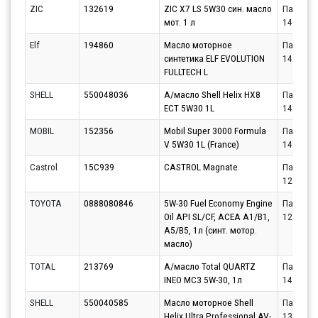
ZIC
132619
ZIC X7 LS 5W30 син. масло
Партнёр
мот. 1 л
14.08.20
Elf
194860
Масло моторное
Партнёр
синтетика ELF EVOLUTION
14.08.20
FULLTECH L
SHELL
550048036
А/масло Shell Helix HX8
Партнёр
ECT 5W30 1L
14.08.20
MOBIL
152356
Mobil Super 3000 Formula
Партнёр
V 5W30 1L (France)
14.08.20
Castrol
15C939
CASTROL Magnate
Партнёр
12.08.20
TOYOTA
0888080846
5W-30 Fuel Economy Engine
Партнёр
Oil API SL/CF, ACEA A1/B1,
12.08.20
A5/B5, 1л (синт. мотор.
масло)
TOTAL
213769
А/масло Total QUARTZ
Партнёр
INEO MC3 5W-30, 1л
14.08.20
SHELL
550040585
Масло моторное Shell
Партнёр
Helix Ultra Professional AV-
13.08.20