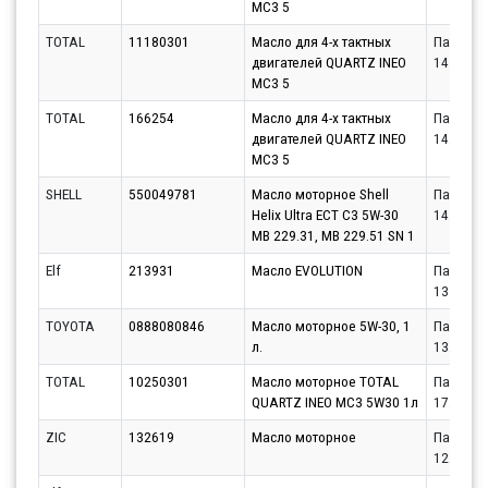
MC3 5
TOTAL
11180301
Масло для 4-х тактных
Партнёр
двигателей QUARTZ INEO
14.08.20
MC3 5
TOTAL
166254
Масло для 4-х тактных
Партнёр
двигателей QUARTZ INEO
14.08.20
MC3 5
SHELL
550049781
Масло моторное Shell
Партнёр
Helix Ultra ECT C3 5W-30
14.08.20
MB 229.31, MB 229.51 SN 1
Elf
213931
Масло EVOLUTION
Партнёр
13.08.20
TOYOTA
0888080846
Масло моторное 5W-30, 1
Партнёр
л.
13.08.20
TOTAL
10250301
Масло моторное TOTAL
Партнёр
QUARTZ INEO MC3 5W30 1л
17.08.20
ZIC
132619
Масло моторное
Партнёр
12.08.20