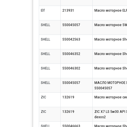
Elf
213931
Масло моторное EL
SHELL
550045057
Масло моторное 5W30
SHELL
550042563
Масло моторное Shel
SHELL
550046352
Масло моторное Shel
SHELL
550046302
Масло моторное Shel
SHELL
550045057
МАСЛО МОТОРНОЕ SH
550045057
ZIC
132619
Масло моторное син
ZIC
132619
ZIC X7 LS 5w30 API
dexos2
SHELL
550046663
Масло моторное She