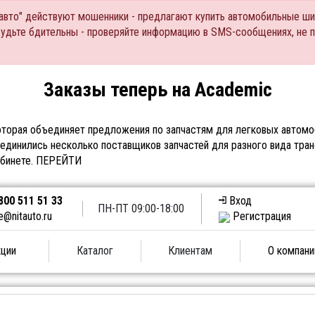
Тавто" действуют мошенники - предлагают купить автомобильные ши
Будьте бдительны - проверяйте информацию в SMS-сообщениях, не 
Заказы теперь на Academic
торая объединяет предложения по запчастям для легковых автомоб
единились несколько поставщиков запчастей для разного вида тран
абинете.
ПЕРЕЙТИ
800 511 51 33
Вход
ПН-ПТ 09:00-18:00
e@nitauto.ru
Регистрация
ции
Каталог
Клиентам
О компани