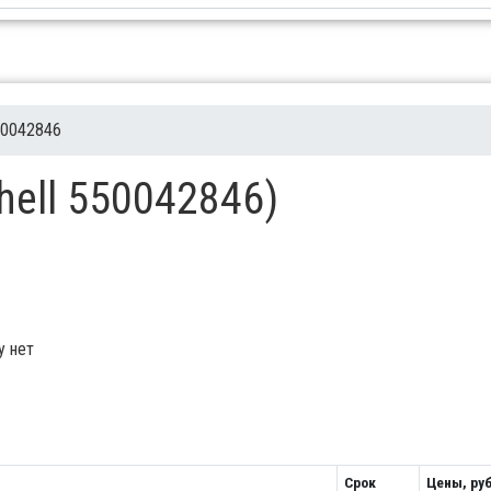
0042846
hell 550042846)
у нет
Срок
Цены, руб