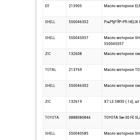
Elf
213905
Масло моторное ELF
SHELL
550046352
РњРђРЎР›Рћ HELIX 
SHELL
550045057
Масло моторное SHE
550045057
ZIC
132608
Масло моторное син
TOTAL
213769
Масло моторное TO
SHELL
550046302
Масло моторное синт
ZIC
132619
X7 LS 5W30 ( 1л), шт
TOYOTA
0888080846
TOYOTA 5w-30 FE SL
SHELL
550040585
Масло моторное SHE