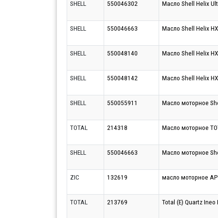
SHELL
550046302
Масло Shell Helix Ul
SHELL
550046663
Масло Shell Helix H
SHELL
550048140
Масло Shell Helix H
SHELL
550048142
Масло Shell Helix H
SHELL
550055911
Масло моторное Shel
TOTAL
214318
Масло моторное TO
SHELL
550046663
Масло моторное Shel
ZIC
132619
масло моторное API
TOTAL
213769
Total (E) Quartz In