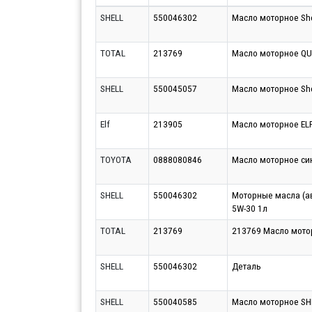
SHELL
550046302
Масло моторное Shel
TOTAL
213769
Масло моторное QU
SHELL
550045057
Масло моторное Shel
Elf
213905
Масло моторное ELF
TOYOTA
0888080846
Масло моторное си
SHELL
550046302
Моторные масла (авт
5W-30 1л
TOTAL
213769
213769 Масло моторн
SHELL
550046302
Деталь
SHELL
550040585
Масло моторное SHE