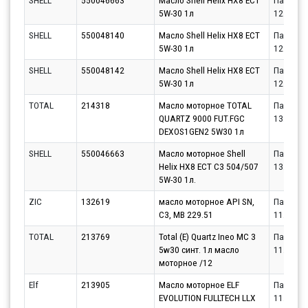
SHELL
550046663
Масло Shell Helix HX8 ECT
Партнёр
5W-30 1л
12.08.20
SHELL
550048140
Масло Shell Helix HX8 ECT
Партнёр
5W-30 1л
12.08.20
SHELL
550048142
Масло Shell Helix HX8 ECT
Партнёр
5W-30 1л
12.08.20
TOTAL
214318
Масло моторное TOTAL
Партнёр
QUARTZ 9000 FUT.FGC
13.08.20
DEXOS1GEN2 5W30 1л
SHELL
550046663
Масло моторное Shell
Партнёр
Helix HX8 ECT C3 504/507
13.08.20
5W-30 1л.
ZIC
132619
масло моторное API SN,
Партнёр
C3, MB 229.51
11.08.20
TOTAL
213769
Total (E) Quartz Ineo MC 3
Партнёр
5w30 синт. 1л масло
11.08.20
моторное /12
Elf
213905
Масло моторное ELF
Партнёр
EVOLUTION FULLTECH LLX
11.08.20