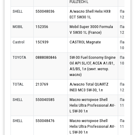
FULLTECH L
SHELL
550048036
А/масло Shell Helix HX8
Партнёр
ECT 5W30 1L
12.08.20
MOBIL
152356
Mobil Super 3000 Formula
Партнёр
V 5W30 1L (France)
12.08.20
Castrol
15C939
CASTROL Magnate
Партнёр
10.08.20
TOYOTA
0888080846
5W-30 Fuel Economy Engine
Партнёр
Oil API SL/CF, ACEA A1/B1,
10.08.20
A5/B5, 1л (синт. мотор.
масло)
TOTAL
213769
А/масло Total QUARTZ
Партнёр
INEO MC3 5W-30, 1л
12.08.20
SHELL
550040585
Масло моторное Shell
Партнёр
Helix Ultra Professional AV-
11.08.20
L 5W-30 1л
SHELL
550048476
Масло моторное Shell
Партнёр
Helix Ultra Professional AV-
11.08.20
L 5W-30 1л