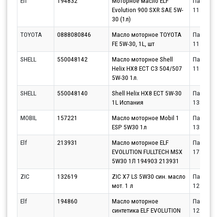
Elf
194832
Моторное масло ELF
Партнёр
Evolution 900 SXR SAE 5W-
11.08.20
30 (1л)
TOYOTA
0888080846
Масло моторное TOYOTA
Партнёр
FE 5W-30, 1L, шт
11.08.20
SHELL
550048142
Масло моторное Shell
Партнёр
Helix HX8 ECT C3 504/507
11.08.20
5W-30 1л.
SHELL
550048140
Shell Helix HX8 ECT 5W-30
Партнёр
1L Испания
13.08.20
MOBIL
157221
Масло моторное Mobil 1
Партнёр
ESP 5W30 1л
13.08.20
Elf
213931
Масло моторное ELF
Партнёр
EVOLUTION FULLTECH MSX
17.08.20
5W30 1Л 194903 213931
ZIC
132619
ZIC X7 LS 5W30 син. масло
Партнёр
мот. 1 л
12.08.20
Elf
194860
Масло моторное
Партнёр
синтетика ELF EVOLUTION
12.08.20