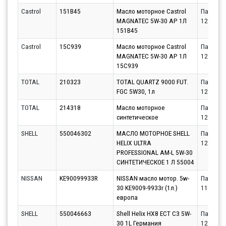
Castrol
151B45
Масло моторное Castrol
Партнёр
MAGNATEC 5W-30 AP 1Л
12.08.20
151B45
Castrol
15C939
Масло моторное Castrol
Партнёр
MAGNATEC 5W-30 AP 1Л
12.08.20
15C939
TOTAL
210323
TOTAL QUARTZ 9000 FUT.
Партнёр
FGC 5W30, 1л
12.08.20
TOTAL
214318
Масло моторное
Партнёр
синтетическое
12.08.20
SHELL
550046302
МАСЛО МОТОРНОЕ SHELL
Партнёр
HELIX ULTRA
12.08.20
PROFESSIONAL AM-L 5W-30
СИНТЕТИЧЕСКОЕ 1 Л 55004
NISSAN
KE90099933R
NISSAN масло мотор. 5w-
Партнёр
30 KE9009-9933r (1л.)
11.08.20
европа
SHELL
550046663
Shell Helix HX8 ECT C3 5W-
Партнёр
30 1L Германия
12.08.20