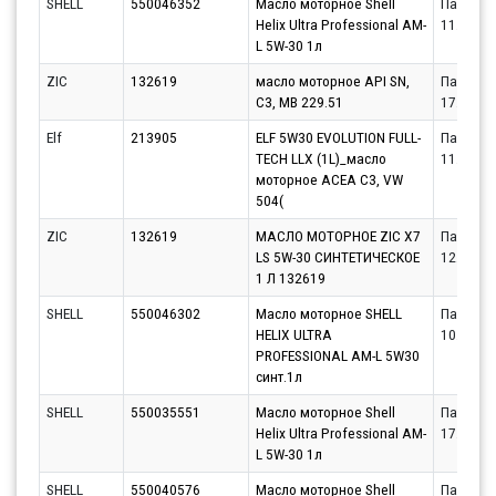
SHELL
550046352
Масло моторное Shell
Партнёр
Helix Ultra Professional AM-
11.08.20
L 5W-30 1л
ZIC
132619
масло моторное API SN,
Партнёр
C3, MB 229.51
17.08.20
Elf
213905
ELF 5W30 EVOLUTION FULL-
Партнёр
TECH LLX (1L)_масло
11.08.20
моторное ACEA C3, VW
504(
ZIC
132619
МАСЛО МОТОРНОЕ ZIC X7
Партнёр
LS 5W-30 СИНТЕТИЧЕСКОЕ
12.08.20
1 Л 132619
SHELL
550046302
Масло моторное SHELL
Партнёр
HELIX ULTRA
10.08.20
PROFESSIONAL AM-L 5W30
синт.1л
SHELL
550035551
Масло моторное Shell
Партнёр
Helix Ultra Professional AM-
17.08.20
L 5W-30 1л
SHELL
550040576
Масло моторное Shell
Партнёр