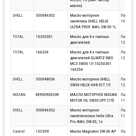
масло)
SHELL
550046302
Масло моторное
Партнёр
синтетика SHELL HELIX
10.08.20
ULTRA PROF. AM-L 5W-30 1L
TOTAL
10250301
Масло для 4-х тактных
Партнёр
двигателей
12.08.20
TOTAL
166254
Масло для 4-х тактных
Партнёр
двигателей QUARTZ INEO
12.08.20
MC3 5W30 1Л 10250301
166254
SHELL
550048036
Масло моторное SHELL
Партнёр
5W30 HELIX HX8 ECT 1Л
12.08.20
NISSAN
KE90090033R
МАСЛО МОТОРНОЕ NISSAN
Партнёр
MOTOR OIL 5W30 DPF (1Л)
11.08.20
SHELL
550046352
Масло моторное
Партнёр
синтетическое Helix Ultra
11.08.20
Pro AM-L 5W-30, 1л
Castrol
15C939
Масло Magnatec 5W-30 AP
Партнёр