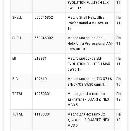
EVOLUTION FULLTECH LLX
12.08.20
5W30 1л
SHELL
550046352
Масло Shell Helix Ultra
Партнёр
Professional AM-L 5W-30
11.08.20
1л
SHELL
550046302
Масло моторное Shell
Партнёр
Helix Ultra Professional AM-
11.08.20
L 5W-30 1л
Elf
213931
Масло моторное ELF
Партнёр
EVOLUTION FULLTECH MSX
11.08.20
5W30 1л
ZIC
132619
Масло моторное ZIC X7 LS
Партнёр
SN/CF/C3 5W30 синт.1л
10.08.20
TOTAL
10250301
Масло для 4-х тактных
Партнёр
двигателей QUARTZ INEO
12.08.20
MC3 5
TOTAL
11180301
Масло для 4-х тактных
Партнёр
двигателей QUARTZ INEO
12.08.20
MC3 5