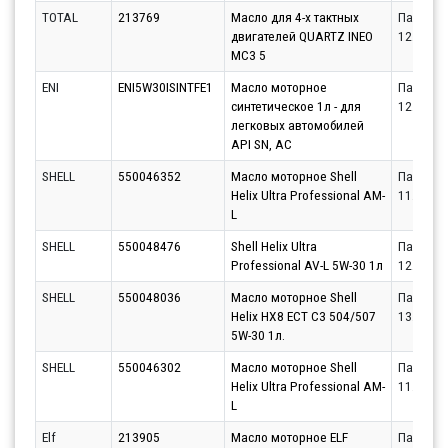
TOTAL
213769
Масло для 4-х тактных
Партнёр
двигателей QUARTZ INEO
12.08.20
MC3 5
ENI
ENI5W30ISINTFE1
Масло моторное
Партнёр
синтетическое 1л - для
12.08.20
легковых автомобилей
API SN, AC
SHELL
550046352
Масло моторное Shell
Партнёр
Helix Ultra Professional AM-
11.08.20
L
SHELL
550048476
Shell Helix Ultra
Партнёр
Professional AV-L 5W-30 1л
12.08.20
SHELL
550048036
Масло моторное Shell
Партнёр
Helix HX8 ECT C3 504/507
13.08.20
5W-30 1л.
SHELL
550046302
Масло моторное Shell
Партнёр
Helix Ultra Professional AM-
11.08.20
L
Elf
213905
Масло моторное ELF
Партнёр