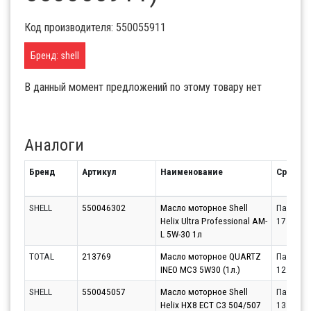
Код производителя: 550055911
Бренд: shell
В данный момент предложений по этому товару нет
Аналоги
Бренд
Артикул
Наименование
Срок
SHELL
550046302
Масло моторное Shell
Партнёр
Helix Ultra Professional AM-
17.08.20
L 5W-30 1л
TOTAL
213769
Масло моторное QUARTZ
Партнёр
INEO MC3 5W30 (1л.)
12.08.20
SHELL
550045057
Масло моторное Shell
Партнёр
Helix HX8 ECT C3 504/507
13.08.20