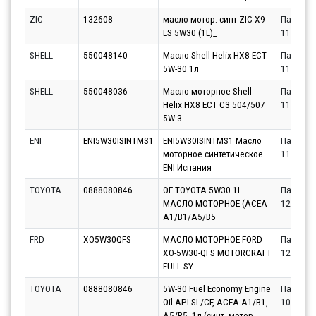
ZIC
132608
масло мотор. синт ZIC X9
Партнёр
LS 5W30 (1L)_
11.08.20
SHELL
550048140
Масло Shell Helix HX8 ECT
Партнёр
5W-30 1л
11.08.20
SHELL
550048036
Масло моторное Shell
Партнёр
Helix HX8 ECT C3 504/507
11.08.20
5W-3
ENI
ENI5W30ISINTMS1
ENI5W30ISINTMS1 Масло
Партнёр
моторное синтетическое
11.08.20
ENI Испания
TOYOTA
0888080846
OE TOYOTA 5W30 1L
Партнёр
МАСЛО МОТОРНОЕ (ACEA
12.08.20
A1/B1/A5/B5
FRD
XO5W30QFS
МАСЛО МОТОРНОЕ FORD
Партнёр
XO-5W30-QFS MOTORCRAFT
12.08.20
FULL SY
TOYOTA
0888080846
5W-30 Fuel Economy Engine
Партнёр
Oil API SL/CF, ACEA A1/B1,
10.08.20
A5/B5, 1л (синт. мотор.