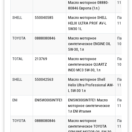
Масло моторное 08880-
11.08.20
80846 Европа (1л.)
SHELL
550040585
Масло моторное SHELL
Партнёр
HELIX ULTRA PROF. AV-L
11.08.20
5W30 1L
TOYOTA
0888080846
Масло моторное
Партнёр
синтетическое ENGINE OIL
10.08.20
5W-30, 1л
TOTAL
213769
Масло моторное
Партнёр
синтетическое QUARTZ
10.08.20
INEO MC3 5W-30, 1л
SHELL
550042563
Масло моторное Shell
Партнёр
Helix Ultra Professional AM-
11.08.20
L 5W-30 1л
ENI
ENI5W30ISINTFE1
ENI5W30ISINTFE1 Масло
Партнёр
моторное синтетическое
11.08.20
1л ENI Италия
TOYOTA
0888080846
Масло моторное
Партнёр
синтетическое TOYOTA
11.08.20
GENUINE MOTOR OIL 5W-30