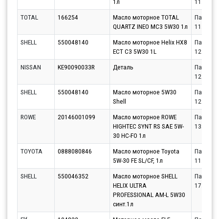
1л
11.08.20
TOTAL
166254
Масло моторное TOTAL
Партнёр
QUARTZ INEO MC3 5W30 1л
11.08.20
SHELL
550048140
Масло моторное Helix HX8
Партнёр
ECT C3 5W30 1L
12.08.20
NISSAN
KE90090033R
Деталь
Партнёр
12.08.20
SHELL
550048140
Масло моторное 5W30
Партнёр
Shell
12.08.20
ROWE
20146001099
Масло моторное ROWE
Партнёр
HIGHTEC SYNT RS SAE 5W-
13.08.20
30 HC-FO 1л
TOYOTA
0888080846
Масло моторное Toyota
Партнёр
5W-30 FE SL/CF, 1л
11.08.20
SHELL
550046352
Масло моторное SHELL
Партнёр
HELIX ULTRA
17.08.20
PROFESSIONAL AM-L 5W30
синт.1л