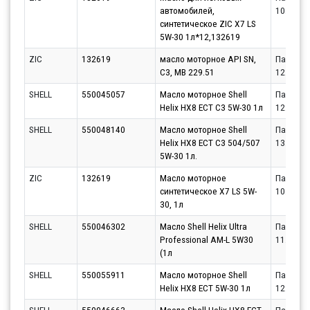
автомобилей,
10.08.20
синтетическое ZIC X7 LS
5W-30 1л*12,132619
ZIC
132619
масло моторное API SN,
Партнёр
C3, MB 229.51
12.08.20
SHELL
550045057
Масло моторное Shell
Партнёр
Helix HX8 ECT C3 5W-30 1л
12.08.20
SHELL
550048140
Масло моторное Shell
Партнёр
Helix HX8 ECT C3 504/507
13.08.20
5W-30 1л.
ZIC
132619
Масло моторное
Партнёр
синтетическое X7 LS 5W-
10.08.20
30, 1л
SHELL
550046302
Масло Shell Helix Ultra
Партнёр
Professional AM-L 5W30
11.08.20
(1л
SHELL
550055911
Масло моторное Shell
Партнёр
Helix HX8 ECT 5W-30 1л
12.08.20