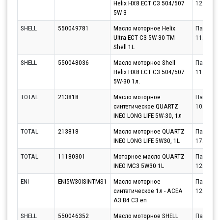
Helix HX8 ECT C3 504/507
12.08.20
5W-3
SHELL
550049781
Масло моторное Helix
Партнёр
Ultra ECT C3 5W-30 TM
11.08.20
Shell 1L
SHELL
550048036
Масло моторное Shell
Партнёр
Helix HX8 ECT C3 504/507
11.08.20
5W-30 1л.
TOTAL
213818
Масло моторное
Партнёр
синтетическое QUARTZ
10.08.20
INEO LONG LIFE 5W-30, 1л
TOTAL
213818
Масло моторное QUARTZ
Партнёр
INEO LONG LIFE 5W30, 1L
17.08.20
TOTAL
11180301
Моторное масло QUARTZ
Партнёр
INEO MC3 5W30 1L
12.08.20
ENI
ENI5W30ISINTMS1
Масло моторное
Партнёр
синтетическое 1л - ACEA
12.08.20
A3 B4 C3 en
SHELL
550046352
Масло моторное SHELL
Партнёр