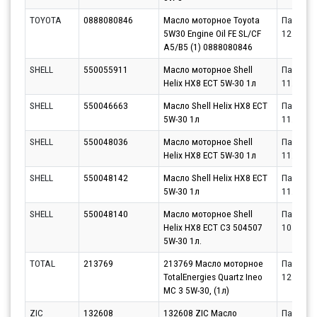
TOYOTA
0888080846
Масло моторное Toyota
Партнёр
5W30 Engine Oil FE SL/CF
12.08.20
A5/B5 (1) 0888080846
SHELL
550055911
Масло моторное Shell
Партнёр
Helix HX8 ECT 5W-30 1л
11.08.20
SHELL
550046663
Масло Shell Helix HX8 ECT
Партнёр
5W-30 1л
11.08.20
SHELL
550048036
Масло моторное Shell
Партнёр
Helix HX8 ECT 5W-30 1л
11.08.20
SHELL
550048142
Масло Shell Helix HX8 ECT
Партнёр
5W-30 1л
11.08.20
SHELL
550048140
Масло моторное Shell
Партнёр
Helix HX8 ECT C3 504507
10.08.20
5W-30 1л.
TOTAL
213769
213769 Масло моторное
Партнёр
TotalEnergies Quartz Ineo
12.08.20
MC 3 5W-30, (1л)
ZIC
132608
132608 ZIC Масло
Партнёр