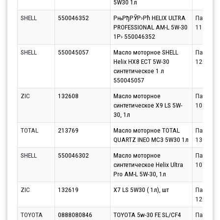
5W30 1л
SHELL
550046352
РњРђРЎР›Рћ HELIX ULTRA
Партнёр
PROFESSIONAL AM-L 5W-30
11.08.20
1Р› 550046352
SHELL
550045057
Масло моторное SHELL
Партнёр
Helix HX8 ECT 5W-30
12.08.20
синтетическое 1 л
550045057
ZIC
132608
Масло моторное
Партнёр
синтетическое X9 LS 5W-
10.08.20
30, 1л
TOTAL
213769
Масло моторное TOTAL
Партнёр
QUARTZ INEO MC3 5W30 1л
13.08.20
SHELL
550046302
Масло моторное
Партнёр
синтетическое Helix Ultra
10.08.20
Pro AM-L 5W-30, 1л
ZIC
132619
X7 LS 5W30 ( 1л), шт
Партнёр
12.08.20
TOYOTA
0888080846
TOYOTA 5w-30 FE SL/CF4
Партнёр