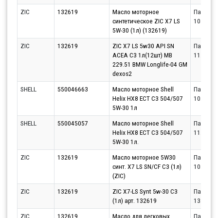
ZIC
132619
Масло моторное
Партнёр
синтетическое ZIC X7 LS
10.08.20
5W-30 (1л) (132619)
ZIC
132619
ZIC X7 LS 5w30 API SN
Партнёр
ACEA C3 1л(12шт) MB
11.08.20
229.51 BMW Longlife-04 GM
dexos2
SHELL
550046663
Масло моторное Shell
Партнёр
Helix HX8 ECT C3 504/507
10.08.20
5W-30 1л
SHELL
550045057
Масло моторное Shell
Партнёр
Helix HX8 ECT C3 504/507
11.08.20
5W-30 1л.
ZIC
132619
Масло моторное 5W30
Партнёр
синт. X7 LS SN/CF C3 (1л)
10.08.20
(ZIC)
ZIC
132619
ZIC X7-LS Synt 5w-30 С3
Партнёр
(1л) арт. 132619
13.08.20
ZIC
132619
Масло для легковых
Партнёр