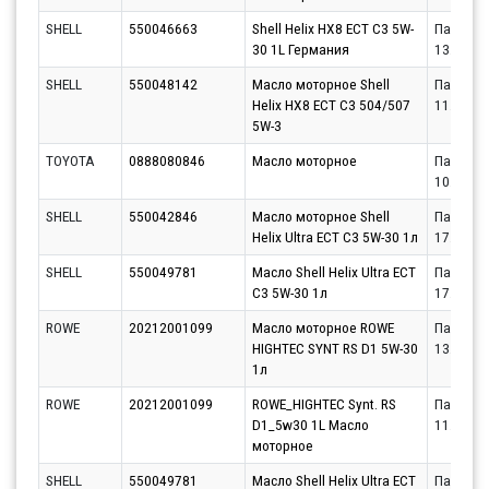
SHELL
550046663
Shell Helix HX8 ECT C3 5W-
Партнёр
30 1L Германия
13.08.20
SHELL
550048142
Масло моторное Shell
Партнёр
Helix HX8 ECT C3 504/507
11.08.20
5W-3
TOYOTA
0888080846
Масло моторное
Партнёр
10.08.20
SHELL
550042846
Масло моторное Shell
Партнёр
Helix Ultra ECT C3 5W-30 1л
17.08.20
SHELL
550049781
Масло Shell Helix Ultra ECT
Партнёр
C3 5W-30 1л
17.08.20
ROWE
20212001099
Масло моторное ROWE
Партнёр
HIGHTEC SYNT RS D1 5W-30
13.08.20
1л
ROWE
20212001099
ROWE_HIGHTEC Synt. RS
Партнёр
D1_5w30 1L Масло
11.08.20
моторное
SHELL
550049781
Масло Shell Helix Ultra ECT
Партнёр