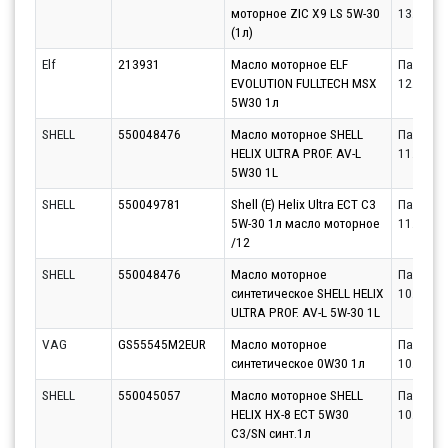
моторное ZIC X9 LS 5W-30
13.08.20
(1л)
Elf
213931
Масло моторное ELF
Партнёр
EVOLUTION FULLTECH MSX
12.08.20
5W30 1л
SHELL
550048476
Масло моторное SHELL
Партнёр
HELIX ULTRA PROF. AV-L
11.08.20
5W30 1L
SHELL
550049781
Shell (E) Helix Ultra ECT C3
Партнёр
5W-30 1л масло моторное
11.08.20
/12
SHELL
550048476
Масло моторное
Партнёр
синтетическое SHELL HELIX
10.08.20
ULTRA PROF. AV-L 5W-30 1L
VAG
GS55545M2EUR
Масло моторное
Партнёр
синтетическое 0W30 1л
10.08.20
SHELL
550045057
Масло моторное SHELL
Партнёр
HELIX HX-8 ECT 5W30
10.08.20
C3/SN синт.1л