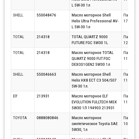
L 5W-30 1л
SHELL
550048476
Масло моторное Shell
Партнёр
Helix Ultra Professional AV-
17.08.20
L 5W-30 1л
TOTAL
214318
TOTAL QUARTZ 9000
Партнёр
FUTURE FGC 5W30 1L
12.08.20
TOTAL
214318
Масло моторное TOTAL
Партнёр
QUARTZ 9000 FUT.FGC
11.08.20
DEXOS1GEN2 5W30 1л
SHELL
550046663
Масло моторное Shell
Партнёр
Helix HX8 ECT C3 504/507
11.08.20
5W-30 1л.
Elf
213931
Масло моторное ELF
Партнёр
EVOLUTION FULLTECH MSX
11.08.20
5W30 1Л 194903 213931
TOYOTA
0888080846
Масло моторное
Партнёр
синтетическое Toyota SAE
10.08.20
5W30, 1л