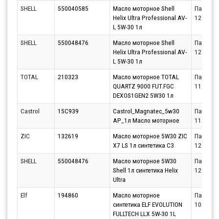
SHELL
550040585
Масло моторное Shell
Партнёр
Helix Ultra Professional AV-
12.08.20
L 5W-30 1л
SHELL
550048476
Масло моторное Shell
Партнёр
Helix Ultra Professional AV-
12.08.20
L 5W-30 1л
TOTAL
210323
Масло моторное TOTAL
Партнёр
QUARTZ 9000 FUT.FGC
11.08.20
DEXOS1GEN2 5W30 1л
Castrol
15C939
Castrol_Magnatec_5w30
Партнёр
AP_1л Масло моторное
11.08.20
ZIC
132619
Масло моторное 5W30 ZIC
Партнёр
X7 LS 1л синтетика С3
12.08.20
SHELL
550048476
Масло моторное 5W30
Партнёр
Shell 1л синтетика Helix
12.08.20
Ultra
Elf
194860
Масло моторное
Партнёр
синтетика ELF EVOLUTION
10.08.20
FULLTECH LLX 5W-30 1L