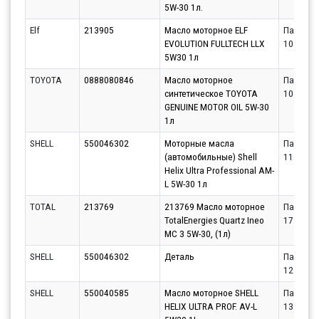
5W-30 1л.
Elf
213905
Масло моторное ELF
Партнёр
EVOLUTION FULLTECH LLX
10.08.20
5W30 1л
TOYOTA
0888080846
Масло моторное
Партнёр
синтетическое TOYOTA
10.08.20
GENUINE MOTOR OIL 5W-30
1л
SHELL
550046302
Моторные масла
Партнёр
(автомобильные) Shell
11.08.20
Helix Ultra Professional AM-
L 5W-30 1л
TOTAL
213769
213769 Масло моторное
Партнёр
TotalEnergies Quartz Ineo
17.08.20
MC 3 5W-30, (1л)
SHELL
550046302
Деталь
Партнёр
12.08.20
SHELL
550040585
Масло моторное SHELL
Партнёр
HELIX ULTRA PROF. AV-L
13.08.20