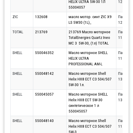
HELIX ULTRA 5W-30 1Л
12.08.20
55004057
ZIC
132608
масло мотор. синт ZIC X9
Партнёр
LS 5W30 (1L)_
12.08.20
TOTAL
213769
213769 Масло моторное
Партнёр
TotalEnergies Quartz Ineo
11.08.20
MC 3 5W-30, (1л) TOTAL
SHELL
550046352
Масло моторное SHELL
Партнёр
HELIX ULTRA
11.08.20
PROFESSIONAL AM-L
SHELL
550048142
Масло моторное Shell
Партнёр
Helix HX8 ECT C3 504/507
13.08.20
5W-30 1л.
SHELL
550045057
Масло моторное SHELL
Партнёр
Helix HX8 ECT 5W-30
13.08.20
синтетическое 1 л
550045057
SHELL
550048140
Масло моторное Shell
Партнёр
Helix HX8 ECT C3 504/507
11.08.20
5W-3