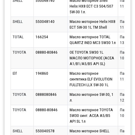
SHELL
550048140
Масло моторное Shell
Партнёр
Helix HX8 ECT C3 504/507
11.08.20
5W-30 1л.
SHELL
550048140
Масло моторное Helix HX8
Партнёр
ECT 5W-30 1L ТМ Shell
11.08.20
TOTAL
166254
Масло моторное TOTAL
Партнёр
QUARTZ INEO MC3 5W30 1л
13.08.20
TOYOTA
08880-80846
OE TOYOTA 5W30 1L
Партнёр
МАСЛО МОТОРНОЕ (ACEA
10.08.20
A1/B1/A5/B5 API SL)
Elf
194860
Масло моторное
Партнёр
синтетика ELF EVOLUTION
11.08.20
FULLTECH LLX 5W-30 1L
TOYOTA
0888080846
Масло моторное 5W-30, 1
Партнёр
л.
12.08.20
TOYOTA
08880-80846
Масло моторное TOYOTA
Партнёр
5W30 синт. ACEA A5/B5
10.08.20
API SL 1л
SHELL
550040578
Масло моторное SHELL
Партнёр