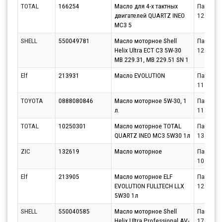
TOTAL
166254
Масло для 4-х тактных
Партнёр
двигателей QUARTZ INEO
12.08.20
MC3 5
SHELL
550049781
Масло моторное Shell
Партнёр
Helix Ultra ECT C3 5W-30
12.08.20
MB 229.31, MB 229.51 SN 1
Elf
213931
Масло EVOLUTION
Партнёр
11.08.20
TOYOTA
0888080846
Масло моторное 5W-30, 1
Партнёр
л.
11.08.20
TOTAL
10250301
Масло моторное TOTAL
Партнёр
QUARTZ INEO MC3 5W30 1л
13.08.20
ZIC
132619
Масло моторное
Партнёр
10.08.20
Elf
213905
Масло моторное ELF
Партнёр
EVOLUTION FULLTECH LLX
12.08.20
5W30 1л
SHELL
550040585
Масло моторное Shell
Партнёр
Helix Ultra Professional AV-
17.08.20