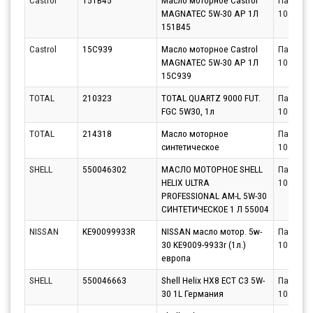
Castrol
151B45
Масло моторное Castrol
Партнёр
MAGNATEC 5W-30 AP 1Л
10.08.20
151B45
Castrol
15C939
Масло моторное Castrol
Партнёр
MAGNATEC 5W-30 AP 1Л
10.08.20
15C939
TOTAL
210323
TOTAL QUARTZ 9000 FUT.
Партнёр
FGC 5W30, 1л
10.08.20
TOTAL
214318
Масло моторное
Партнёр
синтетическое
10.08.20
SHELL
550046302
МАСЛО МОТОРНОЕ SHELL
Партнёр
HELIX ULTRA
10.08.20
PROFESSIONAL AM-L 5W-30
СИНТЕТИЧЕСКОЕ 1 Л 55004
NISSAN
KE90099933R
NISSAN масло мотор. 5w-
Партнёр
30 KE9009-9933r (1л.)
10.08.20
европа
SHELL
550046663
Shell Helix HX8 ECT C3 5W-
Партнёр
30 1L Германия
10.08.20