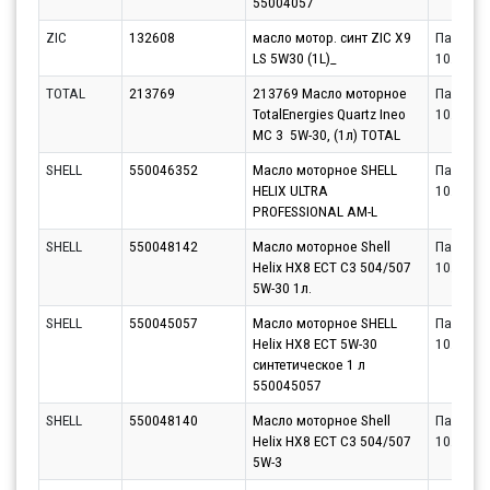
55004057
ZIC
132608
масло мотор. синт ZIC X9
Партнёр
LS 5W30 (1L)_
10.08.20
TOTAL
213769
213769 Масло моторное
Партнёр
TotalEnergies Quartz Ineo
10.08.20
MC 3 5W-30, (1л) TOTAL
SHELL
550046352
Масло моторное SHELL
Партнёр
HELIX ULTRA
10.08.20
PROFESSIONAL AM-L
SHELL
550048142
Масло моторное Shell
Партнёр
Helix HX8 ECT C3 504/507
10.08.20
5W-30 1л.
SHELL
550045057
Масло моторное SHELL
Партнёр
Helix HX8 ECT 5W-30
10.08.20
синтетическое 1 л
550045057
SHELL
550048140
Масло моторное Shell
Партнёр
Helix HX8 ECT C3 504/507
10.08.20
5W-3