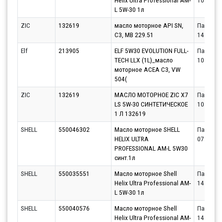
Helix Ultra Professional AM-
10.08.20
L 5W-30 1л
ZIC
132619
масло моторное API SN,
Партнёр
C3, MB 229.51
14.08.20
Elf
213905
ELF 5W30 EVOLUTION FULL-
Партнёр
TECH LLX (1L)_масло
10.08.20
моторное ACEA C3, VW
504(
ZIC
132619
МАСЛО МОТОРНОЕ ZIC X7
Партнёр
LS 5W-30 СИНТЕТИЧЕСКОЕ
10.08.20
1 Л 132619
SHELL
550046302
Масло моторное SHELL
Партнёр
HELIX ULTRA
07.08.20
PROFESSIONAL AM-L 5W30
синт.1л
SHELL
550035551
Масло моторное Shell
Партнёр
Helix Ultra Professional AM-
14.08.20
L 5W-30 1л
SHELL
550040576
Масло моторное Shell
Партнёр
Helix Ultra Professional AM-
14.08.20