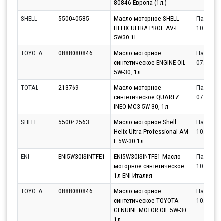
80846 Европа (1л.)
SHELL
550040585
Масло моторное SHELL
Партнёр
HELIX ULTRA PROF. AV-L
10.08.20
5W30 1L
TOYOTA
0888080846
Масло моторное
Партнёр
синтетическое ENGINE OIL
07.08.20
5W-30, 1л
TOTAL
213769
Масло моторное
Партнёр
синтетическое QUARTZ
07.08.20
INEO MC3 5W-30, 1л
SHELL
550042563
Масло моторное Shell
Партнёр
Helix Ultra Professional AM-
10.08.20
L 5W-30 1л
ENI
ENI5W30ISINTFE1
ENI5W30ISINTFE1 Масло
Партнёр
моторное синтетическое
10.08.20
1л ENI Италия
TOYOTA
0888080846
Масло моторное
Партнёр
синтетическое TOYOTA
10.08.20
GENUINE MOTOR OIL 5W-30
1л