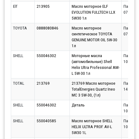
Elf
213905
Масло моторное ELF
Партнёр
EVOLUTION FULLTECH LLX
07.08.20
5W30 1л
TOYOTA
0888080846
Масло моторное
Партнёр
синтетическое TOYOTA
07.08.20
GENUINE MOTOR OIL 5W-30
1л
SHELL
550046302
Моторные масла
Партнёр
(автомобильные) Shell
10.08.20
Helix Ultra Professional AM-
L 5W-30 1л
TOTAL
213769
213769 Масло моторное
Партнёр
TotalEnergies Quartz Ineo
14.08.20
MC 3 5W-30, (1л)
SHELL
550046302
Деталь
Партнёр
10.08.20
SHELL
550040585
Масло моторное SHELL
Партнёр
HELIX ULTRA PROF. AV-L
10.08.20
5W30 1L