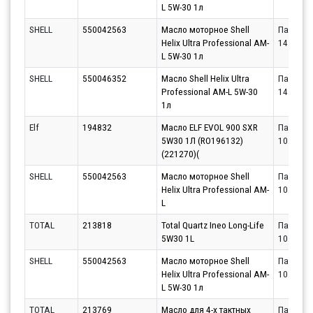
L 5W-30 1л
SHELL
550042563
Масло моторное Shell
Партнёр
Helix Ultra Professional AM-
14.08.20
L 5W-30 1л
SHELL
550046352
Масло Shell Helix Ultra
Партнёр
Professional AM-L 5W-30
14.08.20
1л
Elf
194832
Масло ELF EVOL 900 SXR
Партнёр
5W30 1Л (RO196132)
10.08.20
(221270)(
SHELL
550042563
Масло моторное Shell
Партнёр
Helix Ultra Professional AM-
10.08.20
L
TOTAL
213818
Total Quartz Ineo Long-Life
Партнёр
5W30 1L
10.08.20
SHELL
550042563
Масло моторное Shell
Партнёр
Helix Ultra Professional AM-
10.08.20
L 5W-30 1л
TOTAL
213769
Масло для 4-х тактных
Партнёр