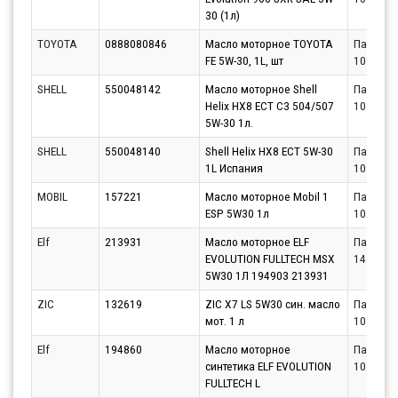
30 (1л)
TOYOTA
0888080846
Масло моторное TOYOTA
Партнёр
FE 5W-30, 1L, шт
10.08.20
SHELL
550048142
Масло моторное Shell
Партнёр
Helix HX8 ECT C3 504/507
10.08.20
5W-30 1л.
SHELL
550048140
Shell Helix HX8 ECT 5W-30
Партнёр
1L Испания
10.08.20
MOBIL
157221
Масло моторное Mobil 1
Партнёр
ESP 5W30 1л
10.08.20
Elf
213931
Масло моторное ELF
Партнёр
EVOLUTION FULLTECH MSX
14.08.20
5W30 1Л 194903 213931
ZIC
132619
ZIC X7 LS 5W30 син. масло
Партнёр
мот. 1 л
10.08.20
Elf
194860
Масло моторное
Партнёр
синтетика ELF EVOLUTION
10.08.20
FULLTECH L