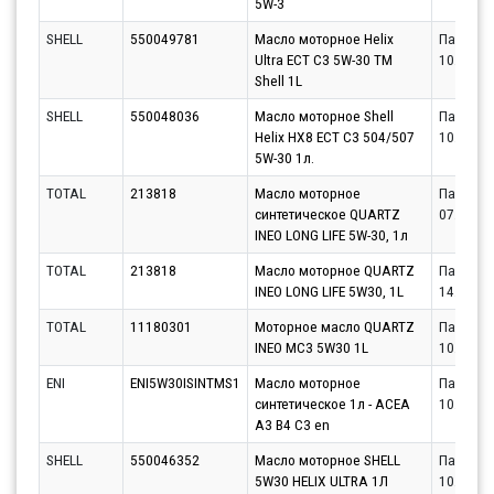
5W-3
SHELL
550049781
Масло моторное Helix
Партнёр
Ultra ECT C3 5W-30 TM
10.08.20
Shell 1L
SHELL
550048036
Масло моторное Shell
Партнёр
Helix HX8 ECT C3 504/507
10.08.20
5W-30 1л.
TOTAL
213818
Масло моторное
Партнёр
синтетическое QUARTZ
07.08.20
INEO LONG LIFE 5W-30, 1л
TOTAL
213818
Масло моторное QUARTZ
Партнёр
INEO LONG LIFE 5W30, 1L
14.08.20
TOTAL
11180301
Моторное масло QUARTZ
Партнёр
INEO MC3 5W30 1L
10.08.20
ENI
ENI5W30ISINTMS1
Масло моторное
Партнёр
синтетическое 1л - ACEA
10.08.20
A3 B4 C3 en
SHELL
550046352
Масло моторное SHELL
Партнёр
5W30 HELIX ULTRA 1Л
10.08.20