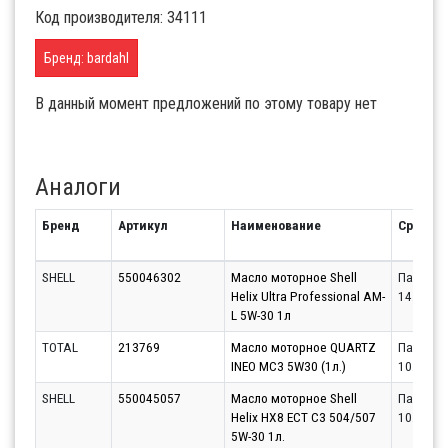
Код производителя: 34111
Бренд: bardahl
В данный момент предложений по этому товару нет
Аналоги
Бренд
Артикул
Наименование
Срок
SHELL
550046302
Масло моторное Shell
Партнёр
Helix Ultra Professional AM-
14.08.20
L 5W-30 1л
TOTAL
213769
Масло моторное QUARTZ
Партнёр
INEO MC3 5W30 (1л.)
10.08.20
SHELL
550045057
Масло моторное Shell
Партнёр
Helix HX8 ECT C3 504/507
10.08.20
5W-30 1л.