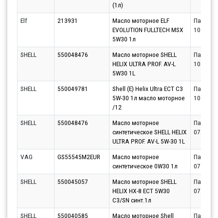
(1л)
Elf
213931
Масло моторное ELF
Партнёр
EVOLUTION FULLTECH MSX
10.08.20
5W30 1л
SHELL
550048476
Масло моторное SHELL
Партнёр
HELIX ULTRA PROF. AV-L
10.08.20
5W30 1L
SHELL
550049781
Shell (E) Helix Ultra ECT C3
Партнёр
5W-30 1л масло моторное
10.08.20
/12
SHELL
550048476
Масло моторное
Партнёр
синтетическое SHELL HELIX
07.08.20
ULTRA PROF. AV-L 5W-30 1L
VAG
GS55545M2EUR
Масло моторное
Партнёр
синтетическое 0W30 1л
07.08.20
SHELL
550045057
Масло моторное SHELL
Партнёр
HELIX HX-8 ECT 5W30
07.08.20
C3/SN синт.1л
SHELL
550040585
Масло моторное Shell
Партнёр