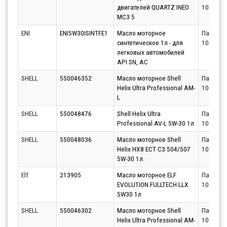
двигателей QUARTZ INEO
10.08.20
MC3 5
ENI
ENI5W30ISINTFE1
Масло моторное
Партнёр
синтетическое 1л - для
10.08.20
легковых автомобилей
API SN, AC
SHELL
550046352
Масло моторное Shell
Партнёр
Helix Ultra Professional AM-
10.08.20
L
SHELL
550048476
Shell Helix Ultra
Партнёр
Professional AV-L 5W-30 1л
10.08.20
SHELL
550048036
Масло моторное Shell
Партнёр
Helix HX8 ECT C3 504/507
10.08.20
5W-30 1л.
Elf
213905
Масло моторное ELF
Партнёр
EVOLUTION FULLTECH LLX
10.08.20
5W30 1л
SHELL
550046302
Масло моторное Shell
Партнёр
Helix Ultra Professional AM-
10.08.20