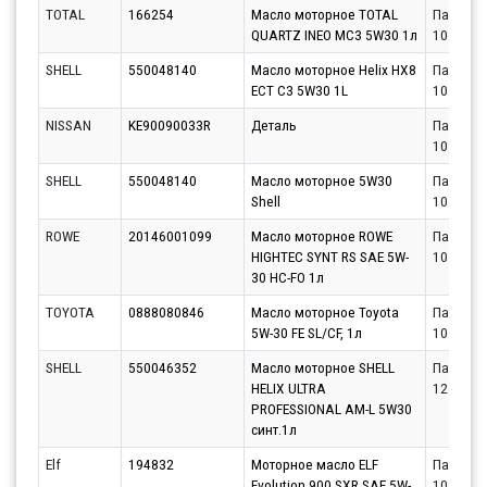
TOTAL
166254
Масло моторное TOTAL
Партнёр
QUARTZ INEO MC3 5W30 1л
10.08.20
SHELL
550048140
Масло моторное Helix HX8
Партнёр
ECT C3 5W30 1L
10.08.20
NISSAN
KE90090033R
Деталь
Партнёр
10.08.20
SHELL
550048140
Масло моторное 5W30
Партнёр
Shell
10.08.20
ROWE
20146001099
Масло моторное ROWE
Партнёр
HIGHTEC SYNT RS SAE 5W-
10.08.20
30 HC-FO 1л
TOYOTA
0888080846
Масло моторное Toyota
Партнёр
5W-30 FE SL/CF, 1л
10.08.20
SHELL
550046352
Масло моторное SHELL
Партнёр
HELIX ULTRA
12.08.20
PROFESSIONAL AM-L 5W30
синт.1л
Elf
194832
Моторное масло ELF
Партнёр
Evolution 900 SXR SAE 5W-
10.08.20