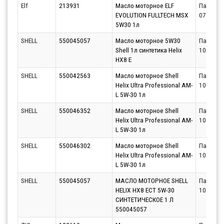
Elf
213931
Масло моторное ELF
Партнёр
EVOLUTION FULLTECH MSX
07.08.20
5W30 1л
SHELL
550045057
Масло моторное 5W30
Партнёр
Shell 1л синтетика Helix
10.08.20
HX8 E
SHELL
550042563
Масло моторное Shell
Партнёр
Helix Ultra Professional AM-
10.08.20
L 5W-30 1л
SHELL
550046352
Масло моторное Shell
Партнёр
Helix Ultra Professional AM-
10.08.20
L 5W-30 1л
SHELL
550046302
Масло моторное Shell
Партнёр
Helix Ultra Professional AM-
10.08.20
L 5W-30 1л
SHELL
550045057
МАСЛО МОТОРНОЕ SHELL
Партнёр
HELIX HX8 ECT 5W-30
10.08.20
СИНТЕТИЧЕСКОЕ 1 Л
550045057