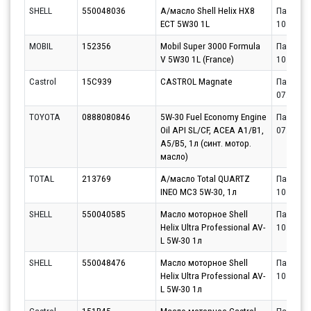
SHELL
550048036
А/масло Shell Helix HX8
Партнёр
ECT 5W30 1L
10.08.20
MOBIL
152356
Mobil Super 3000 Formula
Партнёр
V 5W30 1L (France)
10.08.20
Castrol
15C939
CASTROL Magnate
Партнёр
07.08.20
TOYOTA
0888080846
5W-30 Fuel Economy Engine
Партнёр
Oil API SL/CF, ACEA A1/B1,
07.08.20
A5/B5, 1л (синт. мотор.
масло)
TOTAL
213769
А/масло Total QUARTZ
Партнёр
INEO MC3 5W-30, 1л
10.08.20
SHELL
550040585
Масло моторное Shell
Партнёр
Helix Ultra Professional AV-
10.08.20
L 5W-30 1л
SHELL
550048476
Масло моторное Shell
Партнёр
Helix Ultra Professional AV-
10.08.20
L 5W-30 1л