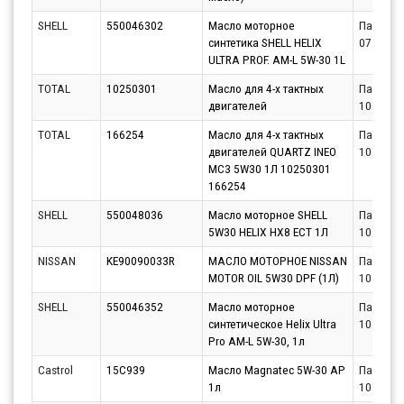
SHELL
550046302
Масло моторное
Партнёр
синтетика SHELL HELIX
07.08.20
ULTRA PROF. AM-L 5W-30 1L
TOTAL
10250301
Масло для 4-х тактных
Партнёр
двигателей
10.08.20
TOTAL
166254
Масло для 4-х тактных
Партнёр
двигателей QUARTZ INEO
10.08.20
MC3 5W30 1Л 10250301
166254
SHELL
550048036
Масло моторное SHELL
Партнёр
5W30 HELIX HX8 ECT 1Л
10.08.20
NISSAN
KE90090033R
МАСЛО МОТОРНОЕ NISSAN
Партнёр
MOTOR OIL 5W30 DPF (1Л)
10.08.20
SHELL
550046352
Масло моторное
Партнёр
синтетическое Helix Ultra
10.08.20
Pro AM-L 5W-30, 1л
Castrol
15C939
Масло Magnatec 5W-30 AP
Партнёр
1л
10.08.20