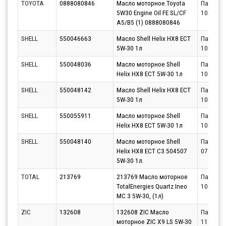
TOYOTA
0888080846
Масло моторное Toyota
Партнёр
5W30 Engine Oil FE SL/CF
10.08.20
A5/B5 (1) 0888080846
SHELL
550046663
Масло Shell Helix HX8 ECT
Партнёр
5W-30 1л
10.08.20
SHELL
550048036
Масло моторное Shell
Партнёр
Helix HX8 ECT 5W-30 1л
10.08.20
SHELL
550048142
Масло Shell Helix HX8 ECT
Партнёр
5W-30 1л
10.08.20
SHELL
550055911
Масло моторное Shell
Партнёр
Helix HX8 ECT 5W-30 1л
10.08.20
SHELL
550048140
Масло моторное Shell
Партнёр
Helix HX8 ECT C3 504507
07.08.20
5W-30 1л.
TOTAL
213769
213769 Масло моторное
Партнёр
TotalEnergies Quartz Ineo
10.08.20
MC 3 5W-30, (1л)
ZIC
132608
132608 ZIC Масло
Партнёр
моторное ZIC X9 LS 5W-30
11.08.20