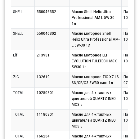
L
SHELL
550046352
Масло Shell Helix Ultra
Партнёр
Professional AM-L 5W-30
10.08.20
1л
SHELL
550046302
Масло моторное Shell
Партнёр
Helix Ultra Professional AM-
10.08.20
L 5W-30 1л
Elf
213931
Масло моторное ELF
Партнёр
EVOLUTION FULLTECH MSX
10.08.20
5W30 1л
ZIC
132619
Масло моторное ZIC X7 LS
Партнёр
SN/CF/C3 5W30 синт.1л
07.08.20
TOTAL
10250301
Масло для 4-х тактных
Партнёр
двигателей QUARTZ INEO
10.08.20
MC3 5
TOTAL
11180301
Масло для 4-х тактных
Партнёр
двигателей QUARTZ INEO
10.08.20
MC3 5
TOTAL
166254
Масло для 4-х тактных
Партнёр