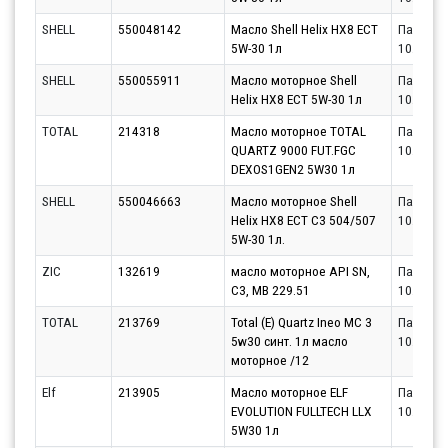
SHELL
550048142
Масло Shell Helix HX8 ECT
Партнёр
5W-30 1л
10.08.20
SHELL
550055911
Масло моторное Shell
Партнёр
Helix HX8 ECT 5W-30 1л
10.08.20
TOTAL
214318
Масло моторное TOTAL
Партнёр
QUARTZ 9000 FUT.FGC
10.08.20
DEXOS1GEN2 5W30 1л
SHELL
550046663
Масло моторное Shell
Партнёр
Helix HX8 ECT C3 504/507
10.08.20
5W-30 1л.
ZIC
132619
масло моторное API SN,
Партнёр
C3, MB 229.51
10.08.20
TOTAL
213769
Total (E) Quartz Ineo MC 3
Партнёр
5w30 синт. 1л масло
10.08.20
моторное /12
Elf
213905
Масло моторное ELF
Партнёр
EVOLUTION FULLTECH LLX
10.08.20
5W30 1л