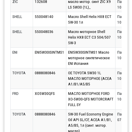
ZIC
132608
масло мотор. синт ZIC X9
Партнёр
LS 5W30 (1L)_
10.08.20
SHELL
550048140
Масло Shell Helix HX8 ECT
Партнёр
5W-30 1л
10.08.20
SHELL
550048036
Масло моторное Shell
Партнёр
Helix HX8 ECT C3 504/507
10.08.20
5W-3
ENI
ENI5W30ISINTMS1
ENI5W30ISINTMS1 Масло
Партнёр
моторное синтетическое
10.08.20
ENI Испания
TOYOTA
0888080846
OE TOYOTA 5W30 1L
Партнёр
МАСЛО МОТОРНОЕ (ACEA
10.08.20
A1/B1/A5/B5
FRD
XO5W30QFS
МАСЛО МОТОРНОЕ FORD
Партнёр
XO-5W30-QFS MOTORCRAFT
10.08.20
FULL SY
TOYOTA
0888080846
5W-30 Fuel Economy Engine
Партнёр
Oil API SL/CF, ACEA A1/B1,
07.08.20
A5/B5, 1л (синт. мотор.
масло)