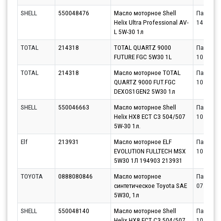
SHELL
550048476
Масло моторное Shell
Партнёр
Helix Ultra Professional AV-
14.08.20
L 5W-30 1л
TOTAL
214318
TOTAL QUARTZ 9000
Партнёр
FUTURE FGC 5W30 1L
10.08.20
TOTAL
214318
Масло моторное TOTAL
Партнёр
QUARTZ 9000 FUT.FGC
10.08.20
DEXOS1GEN2 5W30 1л
SHELL
550046663
Масло моторное Shell
Партнёр
Helix HX8 ECT C3 504/507
10.08.20
5W-30 1л.
Elf
213931
Масло моторное ELF
Партнёр
EVOLUTION FULLTECH MSX
10.08.20
5W30 1Л 194903 213931
TOYOTA
0888080846
Масло моторное
Партнёр
синтетическое Toyota SAE
07.08.20
5W30, 1л
SHELL
550048140
Масло моторное Shell
Партнёр
Helix HX8 ECT C3 504/507
10.08.20