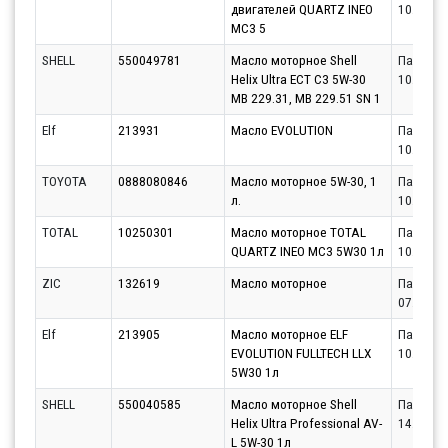
двигателей QUARTZ INEO
10.08.20
MC3 5
SHELL
550049781
Масло моторное Shell
Партнёр
Helix Ultra ECT C3 5W-30
10.08.20
MB 229.31, MB 229.51 SN 1
Elf
213931
Масло EVOLUTION
Партнёр
10.08.20
TOYOTA
0888080846
Масло моторное 5W-30, 1
Партнёр
л.
10.08.20
TOTAL
10250301
Масло моторное TOTAL
Партнёр
QUARTZ INEO MC3 5W30 1л
10.08.20
ZIC
132619
Масло моторное
Партнёр
07.08.20
Elf
213905
Масло моторное ELF
Партнёр
EVOLUTION FULLTECH LLX
10.08.20
5W30 1л
SHELL
550040585
Масло моторное Shell
Партнёр
Helix Ultra Professional AV-
14.08.20
L 5W-30 1л