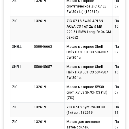
ZIC
132619
Масло моторное
Партнёр
синтетическое ZIC X7 LS
07.08.20
5W-30 (1л) (132619)
ZIC
132619
ZIC X7 LS 5w30 API SN
Партнёр
ACEA C3 1л(12шт) MB
10.08.20
229.51 BMW Longlife-04 GM
dexos2
SHELL
550046663
Масло моторное Shell
Партнёр
Helix HX8 ECT C3 504/507
07.08.20
5W-30 1л
SHELL
550045057
Масло моторное Shell
Партнёр
Helix HX8 ECT C3 504/507
10.08.20
5W-30 1л.
ZIC
132619
Масло моторное 5W30
Партнёр
синт. X7 LS SN/CF C3 (1л)
07.08.20
(ZIC)
ZIC
132619
ZIC X7-LS Synt 5w-30 С3
Партнёр
(1л) арт. 132619
11.08.20
ZIC
132619
Масло для легковых
Партнёр
автомобилей,
07.08.20