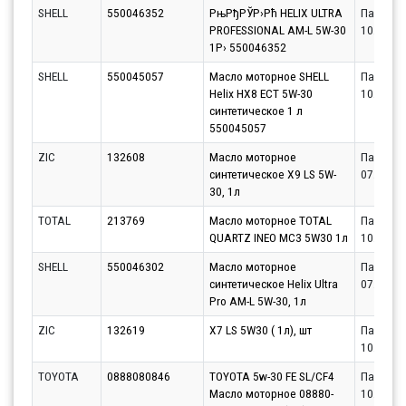
SHELL
550046352
РњРђРЎР›Рћ HELIX ULTRA
Партнёр
PROFESSIONAL AM-L 5W-30
10.08.20
1Р› 550046352
SHELL
550045057
Масло моторное SHELL
Партнёр
Helix HX8 ECT 5W-30
10.08.20
синтетическое 1 л
550045057
ZIC
132608
Масло моторное
Партнёр
синтетическое X9 LS 5W-
07.08.20
30, 1л
TOTAL
213769
Масло моторное TOTAL
Партнёр
QUARTZ INEO MC3 5W30 1л
10.08.20
SHELL
550046302
Масло моторное
Партнёр
синтетическое Helix Ultra
07.08.20
Pro AM-L 5W-30, 1л
ZIC
132619
X7 LS 5W30 ( 1л), шт
Партнёр
10.08.20
TOYOTA
0888080846
TOYOTA 5w-30 FE SL/CF4
Партнёр
Масло моторное 08880-
10.08.20