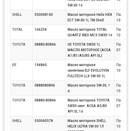
5W-30 1л.
SHELL
550048140
Масло моторное Helix HX8
Партнёр
ECT 5W-30 1L ТМ Shell
10.08.20
TOTAL
166254
Масло моторное TOTAL
Партнёр
QUARTZ INEO MC3 5W30 1л
10.08.20
TOYOTA
08880-80846
OE TOYOTA 5W30 1L
Партнёр
МАСЛО МОТОРНОЕ (ACEA
07.08.20
A1/B1/A5/B5 API SL)
Elf
194860
Масло моторное
Партнёр
синтетика ELF EVOLUTION
10.08.20
FULLTECH LLX 5W-30 1L
TOYOTA
0888080846
Масло моторное 5W-30, 1
Партнёр
л.
10.08.20
TOYOTA
08880-80846
Масло моторное TOYOTA
Партнёр
5W30 синт. ACEA A5/B5
07.08.20
API SL 1л
SHELL
550040578
Масло моторное SHELL
Партнёр
HELIX ULTRA 5W-30 1Л
10.08.20