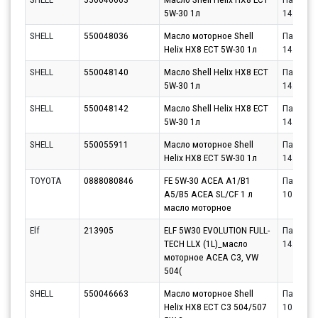
5W-30 1л
14.08.20
SHELL
550048036
Масло моторное Shell
Партнёр
Helix HX8 ECT 5W-30 1л
14.08.20
SHELL
550048140
Масло Shell Helix HX8 ECT
Партнёр
5W-30 1л
14.08.20
SHELL
550048142
Масло Shell Helix HX8 ECT
Партнёр
5W-30 1л
14.08.20
SHELL
550055911
Масло моторное Shell
Партнёр
Helix HX8 ECT 5W-30 1л
14.08.20
TOYOTA
0888080846
FE 5W-30 ACEA A1/B1
Партнёр
A5/B5 ACEA SL/CF 1 л
10.08.20
масло моторное
Elf
213905
ELF 5W30 EVOLUTION FULL-
Партнёр
TECH LLX (1L)_масло
14.08.20
моторное ACEA C3, VW
504(
SHELL
550046663
Масло моторное Shell
Партнёр
Helix HX8 ECT C3 504/507
10.08.20