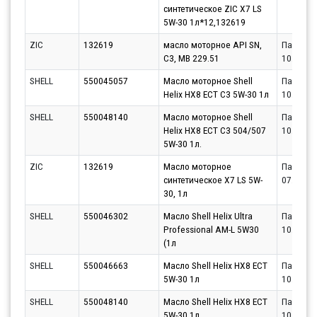
синтетическое ZIC X7 LS
5W-30 1л*12,132619
ZIC
132619
масло моторное API SN,
Партнёр
C3, MB 229.51
10.08.20
SHELL
550045057
Масло моторное Shell
Партнёр
Helix HX8 ECT C3 5W-30 1л
10.08.20
SHELL
550048140
Масло моторное Shell
Партнёр
Helix HX8 ECT C3 504/507
10.08.20
5W-30 1л.
ZIC
132619
Масло моторное
Партнёр
синтетическое X7 LS 5W-
07.08.20
30, 1л
SHELL
550046302
Масло Shell Helix Ultra
Партнёр
Professional AM-L 5W30
10.08.20
(1л
SHELL
550046663
Масло Shell Helix HX8 ECT
Партнёр
5W-30 1л
10.08.20
SHELL
550048140
Масло Shell Helix HX8 ECT
Партнёр
5W-30 1л
10.08.20