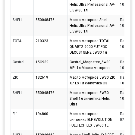
Helix Ultra Professional AV-
10.08.20
L 5W-30 1л
SHELL
550048476
Масло моторное Shell
Партнёр
Helix Ultra Professional AV-
10.08.20
L 5W-30 1л
TOTAL
210323
Масло моторное TOTAL
Партнёр
QUARTZ 9000 FUT.FGC
10.08.20
DEXOS1GEN2 5W30 1л
Castrol
15C939
Castrol_Magnatec_5w30
Партнёр
AP_1л Масло моторное
10.08.20
ZIC
132619
Масло моторное 5W30 ZIC
Партнёр
X7 LS 1л синтетика С3
10.08.20
SHELL
550048476
Масло моторное 5W30
Партнёр
Shell 1л синтетика Helix
10.08.20
Ultra
Elf
194860
Масло моторное
Партнёр
синтетика ELF EVOLUTION
07.08.20
FULLTECH LLX 5W-30 1L
SHELL
550046663
Масло Shell Helix HX8 ECT
Партнёр