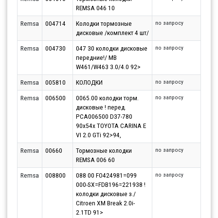
REMSA 046 10
Remsa
004714
Колодки тормозные
по запросу
дисковые /комплект 4 шт/
Remsa
004730
047 30 колодки дисковые
по запросу
передние!/ MB
W461/W463 3.0/4.0 92>
Remsa
005810
КОЛОДКИ
по запросу
Remsa
006500
0065.00 колодки торм.
по запросу
дисковые ! перед.
PCA006500 D37-780
90x54x TOYOTA CARINA E
VI 2.0 GTi 92>94,
Remsa
00660
Тормозные колодки
по запросу
REMSA 006 60
Remsa
008800
088 00 FO424981=099
по запросу
000-SX=FDB196=221938 !
колодки дисковые з./
Citroen XM Break 2.0i-
2.1TD 91>