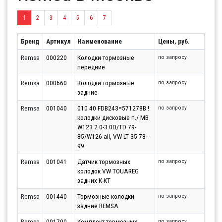
1
2
3
4
5
6
7
Бренд
Артикул
Наименование
Цены, руб.
Remsa
000220
Колодки тормозные
по запросу
передние
Remsa
000660
Колодки тормозные
по запросу
задние
Remsa
001040
010 40 FDB243=571278B !
по запросу
колодки дисковые п./ MB
W123 2.0-3.0D/TD 79-
85/W126 all, VW LT 35 78-
99
Remsa
001041
Датчик тормозных
по запросу
колодок VW TOUAREG
задних К-КТ
Remsa
001440
Тормозные колодки
по запросу
задние REMSA
Remsa
001700
Комплект тормозных
по запросу