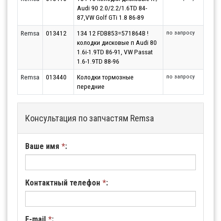
Audi 90 2.0/2.2/1.6TD 84-
87,VW Golf GTi 1.8 86-89
Remsa
013412
134 12 FDB853=571864B !
по запросу
колодки дисковые п Audi 80
1.6i-1.9TD 86-91, VW Passat
1.6-1.9TD 88-96
Remsa
013440
Колодки тормозные
по запросу
передние
Консультация по запчастям Remsa
Ваше имя
*
:
Контактный телефон
*
:
E-mail
*
: