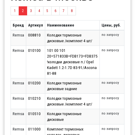
1
2
3
4
5
6
7
8
Бренд
Артикул
Наименование
Цены, руб.
Remsa
008810
Колодки тормозные
по запросу
дисковые /комплект 4 шт/
Remsa
010100
101 00 101
по запросу
20=571833B=FDB173=FDB375
!колодки дисковые п./ Opel
Kadett 1.2-1.7D 83-91/Ascona
81-88
Remsa
010200
Колодки тормозные
по запросу
дисковые задние
Remsa
010210
Колодки тормозные
по запросу
дисковые /комплект 4 шт/
Remsa
010510
Колодки тормозные
по запросу
дисковые
Remsa
011000
Комплект тормозных
по запросу
колодок, дисковых