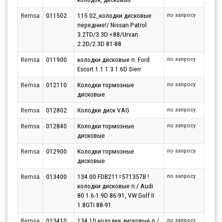
Remsa
011502
115 02_колодки дисковые
по запросу
передние!/ Nissan Patrol
3.2TD/3.3D <88/Urvan
2.2D/2.3D 81-88
Remsa
011900
колодки дисковые п. Ford
по запросу
Escort 1.1 1.3 1.6D Sierr
Remsa
012110
Колодки тормозные
по запросу
дисковые
Remsa
012802
Колодки диск VAG
по запросу
Remsa
012840
Колодки тормозные
по запросу
дисковые
Remsa
012900
Колодки тормозные
по запросу
дисковые
Remsa
013400
134 00 FDB211=571357B !
по запросу
колодки дисковые п./ Audi
80 1.6-1.9D 86-91, VW Golf II
1.8GTi 88-91
Remsa
013410
134 10 колодки дисковые п./
по запросу