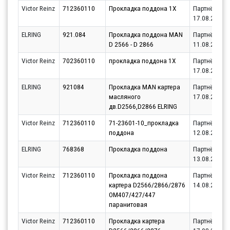
Victor Reinz
712360110
Прокладка поддона 1Х
Партнёр
17.08.2026
ELRING
921.084
Прокладка поддона MAN
Партнёр
D 2566 - D 2866
11.08.2026
Victor Reinz
702360110
прокладка поддона 1Х
Партнёр
17.08.2026
ELRING
921084
Прокладка MAN картера
Партнёр
масляного
17.08.2026
дв.D2566,D2866 ELRING
Victor Reinz
712360110
71-23601-10_прокладка
Партнёр
поддона
12.08.2026
ELRING
768368
Прокладка поддона
Партнёр
13.08.2026
Victor Reinz
712360110
Прокладка поддона
Партнёр
картера D2566/2866/2876
14.08.2026
OM407/427/447
паранитовая
Victor Reinz
712360110
Прокладка картера
Партнёр