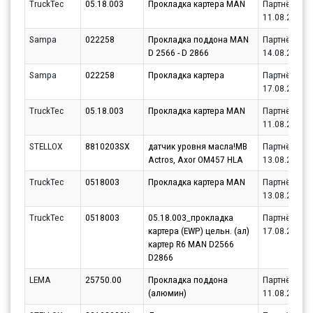
TruckTec
05.18.003
Прокладка картера MAN
Партнёр
11.08.2026
Sampa
022258
Прокладка поддона MAN
Партнёр
D 2566 - D 2866
14.08.2026
Sampa
022258
Прокладка картера
Партнёр
17.08.2026
TruckTec
05.18.003
Прокладка картера MAN
Партнёр
11.08.2026
STELLOX
8810203SX
датчик уровня масла!MB
Партнёр
Actros, Axor OM457 HLA
13.08.2026
TruckTec
0518003
Прокладка картера MAN
Партнёр
13.08.2026
TruckTec
0518003
05.18.003_прокладка
Партнёр
картера (EWP) цельн. (ал)
17.08.2026
картер R6 MAN D2566
D2866
LEMA
25750.00
Прокладка поддона
Партнёр
(алюмин)
11.08.2026