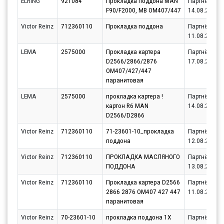
ELRING
921084
Прокладка поддона MAN
Партнёр
F90/F2000, MB OM407/447
14.08.2026
Victor Reinz
712360110
Прокладка поддона
Партнёр
11.08.2026
LEMA
2575000
Прокладка картера
Партнёр
D2566/2866/2876
17.08.2026
OM407/427/447
паранитовая
LEMA
2575000
прокладка картера !
Партнёр
картон R6 MAN
14.08.2026
D2566/D2866
Victor Reinz
712360110
71-23601-10_прокладка
Партнёр
поддона
12.08.2026
Victor Reinz
712360110
ПРОКЛАДКА МАСЛЯНОГО
Партнёр
ПОДДОНА
13.08.2026
Victor Reinz
712360110
Прокладка картера D2566
Партнёр
2866 2876 OM407 427 447
11.08.2026
паранитовая
Victor Reinz
70-23601-10
прокладка поддона 1Х
Партнёр