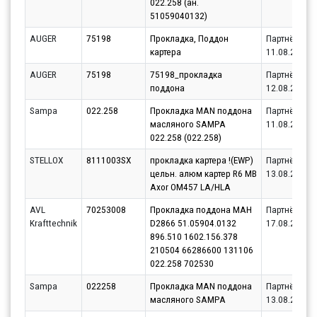
022.258 (ан.
51059040132)
AUGER
75198
Прокладка, Поддон
Партнёр
картера
11.08.2026
AUGER
75198
75198_прокладка
Партнёр
поддона
12.08.2026
Sampa
022.258
Прокладка MAN поддона
Партнёр
масляного SAMPA
11.08.2026
022.258 (022.258)
STELLOX
8111003SX
прокладка картера !(EWP)
Партнёр
цельн. алюм картер R6 МВ
13.08.2026
Axor OM457 LA/HLA
AVL
70253008
Прокладка поддона МАН
Партнёр
Krafttechnik
D2866 51.05904.0132
17.08.2026
896.510 1602.156.378
210504 66286600 131106
022.258 702530
Sampa
022258
Прокладка MAN поддона
Партнёр
масляного SAMPA
13.08.2026