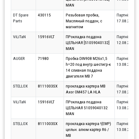
MAN
DT Spare
430115
Резьбовая пробка,
Партнёр
Parts
Масляный поддон, с
17.08.2026
магнитом
ViLiTaN
15916VLT
ПРокладка поддона
Партнёр
ЦЕЛЬНАЯ [51059040132]
12.08.2026
MAN
AUGER
71980
Пробка DIN908 М26х1,5
Партнёр
h=20 под внутр.шестигр-к
13.08.2026
14 сливная поддона
двигателя MB 7
STELLOX
8111003SX
прокладка картера МВ
Партнёр
Axor OM457 LA HLA
17.08.2026
ViLiTaN
15916VLT
ПРокладка поддона
Партнёр
ЦЕЛЬНАЯ 51059040132
13.08.2026
MAN
STELLOX
8111003SX
прокладка картера !(EWP)
Партнёр
цельн. алюм картер R6 /
13.08.2026
МВ