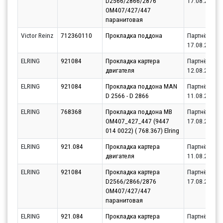
D2566/2866/2876
17.08.2026
OM407/427/447
паранитовая
Victor Reinz
712360110
Прокладка поддона
Партнёр
17.08.2026
ELRING
921084
Прокладка картера
Партнёр
двигателя
12.08.2026
ELRING
921084
Прокладка поддона MAN
Партнёр
D 2566 - D 2866
11.08.2026
ELRING
768368
Прокладка поддона MB
Партнёр
OM407_427_447 (9447
17.08.2026
014 0022) ( 768.367) Elring
ELRING
921.084
Прокладка картера
Партнёр
двигателя
11.08.2026
ELRING
921084
Прокладка картера
Партнёр
D2566/2866/2876
17.08.2026
OM407/427/447
паранитовая
ELRING
921.084
Прокладка картера
Партнёр