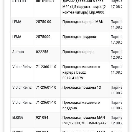
STELLOX
8810203SX
Датчик давления масла
Партнёр
М20х1,5 наружн. подкл.(2
17.08.2026
конт-та+штырь) Lпр.=800
LEMA
25750.00
Прокладка картера MAN
Партнёр
11.08.2026
LEMA
2575000
Прокладка поддона
Партнёр
17.08.2026
Sampa
022258
Прокладка картера
Партнёр
12.08.2026
Victor Reinz
71-23601-10
Прокладка масляного
Партнёр
картера Deutz
11.08.2026
BF12L413FW
Victor Reinz
71-23601-10
Прокладка поддона 1Х
Партнёр
11.08.2026
Victor Reinz
71-23601-10
Прокладка масляного
Партнёр
поддона
11.08.2026
ELRING
921084
Прокладка поддона MAN
Партнёр
F90/F2000, MB OM407/447
12.08.2026