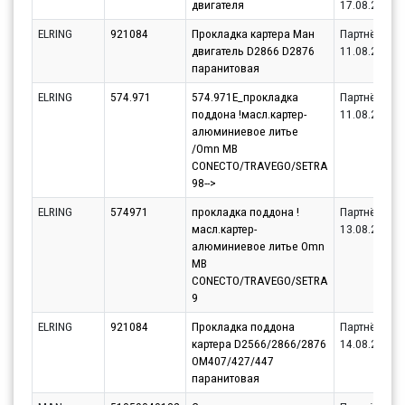
двигателя
17.08.2026
ELRING
921084
Прокладка картера Ман
Партнёр
двигатель D2866 D2876
11.08.2026
паранитовая
ELRING
574.971
574.971E_прокладка
Партнёр
поддона !масл.картер-
11.08.2026
алюминиевое литье
/Omn MB
CONECTO/TRAVEGO/SETRA
98-->
ELRING
574971
прокладка поддона !
Партнёр
масл.картер-
13.08.2026
алюминиевое литье Omn
MB
CONECTO/TRAVEGO/SETRA
9
ELRING
921084
Прокладка поддона
Партнёр
картера D2566/2866/2876
14.08.2026
OM407/427/447
паранитовая