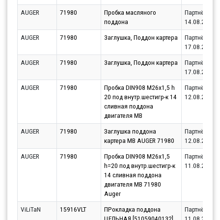
AUGER
71980
Пробка масляного
Партнёр
поддона
14.08.2026
AUGER
71980
3аглушка, Поддон картера
Партнёр
17.08.2026
AUGER
71980
3аглушка, Поддон картера
Партнёр
17.08.2026
AUGER
71980
Пробка DIN908 М26х1,5 h
Партнёр
20 под внутр.шестигр-к 14
12.08.2026
сливная поддона
двигателя MB
AUGER
71980
Заглушка поддона
Партнёр
картера MB AUGER 71980
12.08.2026
AUGER
71980
Пробка DIN908 М26х1,5
Партнёр
h=20 под внутр.шестигр-к
11.08.2026
14 сливная поддона
двигателя MB 71980
Auger
ViLiTaN
15916VLT
ПРокладка поддона
Партнёр
ЦЕЛЬНАЯ [51059040132]
11.08.2026