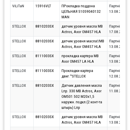
ViLiTaN
15916VLT
ПРокладка поддона
Партнёр
ЦЕЛЬНАЯ 51059040132
13.08.2026
MAN
STELLOX
8810203SX
датчик уровня масла MB
Партнёр
Actros, Axor OM457 HLA
17.08.2026
STELLOX
8810203SX
датчик уровня масла!/MB
Партнёр
Actros, Axor OM457 HLA
13.08.2026
STELLOX
8111003SX
прокладка картера МВ
Партнёр
Axor OM457 LA HLA
13.08.2026
STELLOX
8111003SX
Прокладки картера
Партнёр
двиг.™STELLOX
12.08.2026
STELLOX
8810203SX
Датчик давления масла
Партнёр
Lпр. 330 MB Actros, Axor
11.08.2026
OM501 502 М20х1,5
наружн. подкл.(2 конт-та
штырь) Lпр
STELLOX
8810203SX
датчик уровня масла MB
Партнёр
Actros, Axor OM457 HLA
13.08.2026