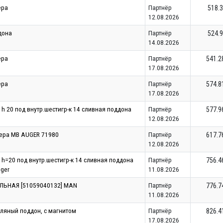
ера
Партнёр
518.3
12.08.2026
дона
Партнёр
524.9
14.08.2026
ера
Партнёр
541.2
17.08.2026
ера
Партнёр
574.8
17.08.2026
 h 20 под внутр.шестигр-к 14 сливная поддона
Партнёр
577.9
12.08.2026
тера MB AUGER 71980
Партнёр
617.7
12.08.2026
 h=20 под внутр.шестигр-к 14 сливная поддона
Партнёр
756.4
ger
11.08.2026
ЕЛЬНАЯ [51059040132] MAN
Партнёр
776.7
11.08.2026
ляный поддон, с магнитом
Партнёр
826.4
17.08.2026