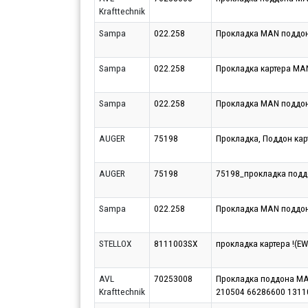
Krafttechnik
Sampa
022.258
Прокладка MAN поддо
Sampa
022.258
Прокладка картера MA
Sampa
022.258
Прокладка MAN поддон
AUGER
75198
Прокладка, Поддон кар
AUGER
75198
75198_прокладка подд
Sampa
022.258
Прокладка MAN поддон
STELLOX
8111003SX
прокладка картера !(E
AVL
70253008
Прокладка поддона МА
Krafttechnik
210504 66286600 1311