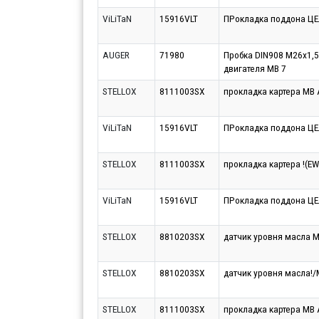
ViLiTaN
15916VLT
ПРокладка поддона Ц
AUGER
71980
Пробка DIN908 М26х1,5
двигателя MB 7
STELLOX
8111003SX
прокладка картера МВ
ViLiTaN
15916VLT
ПРокладка поддона Ц
STELLOX
8111003SX
прокладка картера !(E
ViLiTaN
15916VLT
ПРокладка поддона Ц
STELLOX
8810203SX
датчик уровня масла M
STELLOX
8810203SX
датчик уровня масла!/
STELLOX
8111003SX
прокладка картера МВ