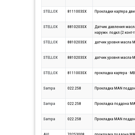
STELLOX
8111003SX
Прокладки картера дви
STELLOX
8810203SX
Датчик давления масла
наружн. подкл.(2 конт-
STELLOX
8810203SX
датчик уровня масла M
STELLOX
8810203SX
датчик уровня масла·M
STELLOX
8111003SX
прокладка картера · М
Sampa
022.258
Прокладка MAN поддо
Sampa
022.258
Прокладка поддона MAN
Sampa
022.258
Прокладка MAN поддо
AVL
70253008
прокладка поддона M