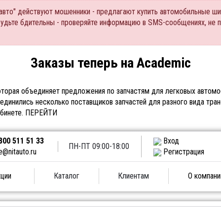
Тавто" действуют мошенники - предлагают купить автомобильные ши
Будьте бдительны - проверяйте информацию в SMS-сообщениях, не 
Заказы теперь на Academic
торая объединяет предложения по запчастям для легковых автомоб
единились несколько поставщиков запчастей для разного вида тран
абинете.
ПЕРЕЙТИ
800 511 51 33
Вход
ПН-ПТ 09:00-18:00
e@nitauto.ru
Регистрация
ции
Каталог
Клиентам
О компани