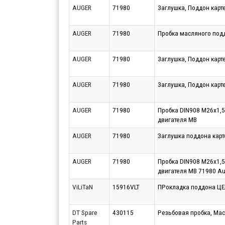
AUGER
71980
3аглушка, Поддон карт
AUGER
71980
Пробка масляного под
AUGER
71980
3аглушка, Поддон карт
AUGER
71980
3аглушка, Поддон карт
AUGER
71980
Пробка DIN908 М26х1,5
двигателя MB
AUGER
71980
Заглушка поддона кар
AUGER
71980
Пробка DIN908 М26х1,5
двигателя MB 71980 Au
ViLiTaN
15916VLT
ПРокладка поддона Ц
DT Spare
430115
Резьбовая пробка, Мас
Parts