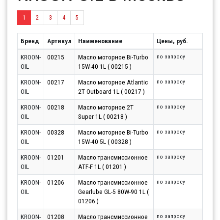
1
2
3
4
5
Бренд
Артикул
Наименование
Цены, руб.
KROON-
00215
Масло моторное Bi-Turbo
по запросу
OIL
15W-40 1L ( 00215 )
KROON-
00217
Масло моторное Atlantic
по запросу
OIL
2T Outboard 1L ( 00217 )
KROON-
00218
Масло моторное 2T
по запросу
OIL
Super 1L ( 00218 )
KROON-
00328
Масло моторное Bi-Turbo
по запросу
OIL
15W-40 5L ( 00328 )
KROON-
01201
Масло трансмиссионное
по запросу
OIL
ATF-F 1L ( 01201 )
KROON-
01206
Масло трансмиссионное
по запросу
OIL
Gearlube GL-5 80W-90 1L (
01206 )
KROON-
01208
Масло трансмиссионное
по запросу