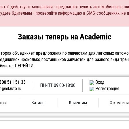
Тавто" действуют мошенники - предлагают купить автомобильные ши
Будьте бдительны - проверяйте информацию в SMS-сообщениях, не 
Заказы теперь на Academic
торая объединяет предложения по запчастям для легковых автомоб
единились несколько поставщиков запчастей для разного вида тран
абинете.
ПЕРЕЙТИ
800 511 51 33
Вход
ПН-ПТ 09:00-18:00
e@nitauto.ru
Регистрация
ции
Каталог
Клиентам
О компани