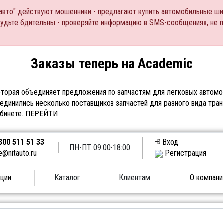
Тавто" действуют мошенники - предлагают купить автомобильные ши
Будьте бдительны - проверяйте информацию в SMS-сообщениях, не 
Заказы теперь на Academic
торая объединяет предложения по запчастям для легковых автомоб
единились несколько поставщиков запчастей для разного вида тран
абинете.
ПЕРЕЙТИ
800 511 51 33
Вход
ПН-ПТ 09:00-18:00
e@nitauto.ru
Регистрация
ции
Каталог
Клиентам
О компани