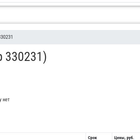
330231
p 330231)
у нет
Срок
Цены, руб.