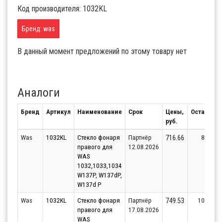
Код производителя: 1032KL
Бренд: was
В данный момент предложений по этому товару нет
Аналоги
Бренд
Артикул
Наименование
Срок
Цены,
Остаток
руб.
Was
1032KL
Стекло фонаря
Партнёр
8
716.66
правого для
12.08.2026
WAS
1032,1033,1034
W137P, W137dP,
W137d P
Was
1032KL
Стекло фонаря
Партнёр
100
749.53
правого для
17.08.2026
WAS