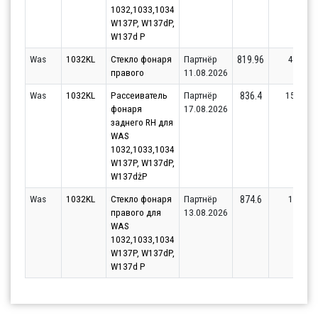
1032,1033,1034
W137P, W137dP,
W137d P
Was
1032KL
Стекло фонаря
Партнёр
4
819.96
правого
11.08.2026
Was
1032KL
Рассеиватель
Партнёр
15
836.4
фонаря
17.08.2026
заднего RH для
WAS
1032,1033,1034
W137P, W137dP,
W137dżP
Was
1032KL
Стекло фонаря
Партнёр
1
874.6
правого для
13.08.2026
WAS
1032,1033,1034
W137P, W137dP,
W137d P