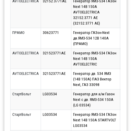
AVTOELECTRICA
32152.3771AE
Генератор ЯМЗ-534 ГАЗон
Парт
Next 14В 150А
10.08
AVTOELECTRICA
32152.3771 AE
(32152.3771 AE)
ПРАМО
30623771
Генератор ГАЗон-Next
Парт
дв.ЯМЗ-534 12В 140А
10.08
(ПРАМО)
AVTOELECTRICA
321523771AE
Генератор ЯМЗ-534 ГАЗон
Парт
Next 14В 150А
10.08
AVTOELECTRIC
AVTOELECTRICA
321523771AE
Генератор дв. 534 ЯМЗ
Парт
(14В 150А) ПАЗ Вектор
11.08
Next, ГАЗ 33098
СтартВольт
LG03534
Генератор для а/м Газон
Парт
Next c дв. ЯМЗ-534 150А
10.08
(LG 03534)
СтартВольт
LG03534
Генератор ЯМЗ-534 ГАЗон
Парт
Next 14В 150А STARTVOLT
10.08
LG03534