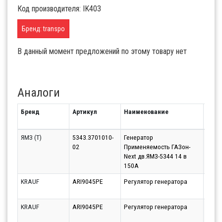
Код производителя: IK403
Бренд: transpo
В данный момент предложений по этому товару нет
Аналоги
Бренд
Артикул
Наименование
Срок
ЯМЗ (Т)
5343.3701010-
Генератор
Моск
02
Применяемость ГАЗон-
(Бал
Next дв.ЯМЗ-5344 14 в
07.08
150А
KRAUF
ARI9045PE
Регулятор генератора
Парт
10.08
KRAUF
ARI9045PE
Регулятор генератора
Парт
10.08