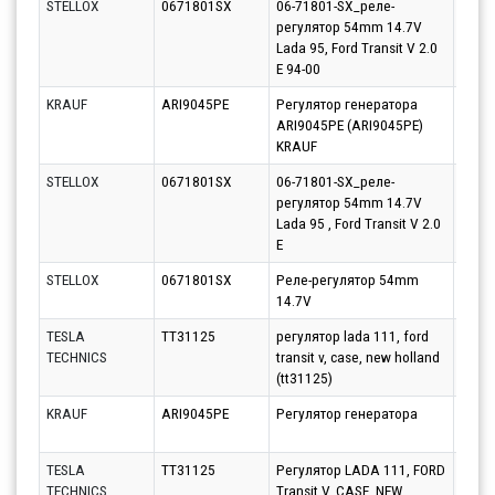
STELLOX
0671801SX
06-71801-SX_реле-
Парт
регулятор 54mm 14.7V
10.08
Lada 95, Ford Transit V 2.0
E 94-00
KRAUF
ARI9045PE
Регулятор генератора
Парт
ARI9045PE (ARI9045PE)
11.08
KRAUF
STELLOX
0671801SX
06-71801-SX_реле-
Парт
регулятор 54mm 14.7V
11.08
Lada 95 , Ford Transit V 2.0
E
STELLOX
0671801SX
Реле-регулятор 54mm
Парт
14.7V
10.08
TESLA
TT31125
регулятор lada 111, ford
Парт
TECHNICS
transit v, case, new holland
10.08
(tt31125)
KRAUF
ARI9045PE
Регулятор генератора
Парт
11.08
TESLA
TT31125
Регулятор LADA 111, FORD
Парт
TECHNICS
Transit V, CASE, NEW
10.08