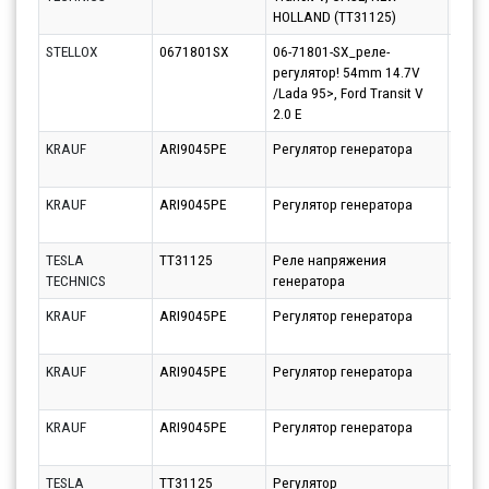
HOLLAND (TT31125)
STELLOX
0671801SX
06-71801-SX_реле-
Парт
регулятор! 54mm 14.7V
10.08
/Lada 95>, Ford Transit V
2.0 E
KRAUF
ARI9045PE
Регулятор генератора
Парт
10.08
KRAUF
ARI9045PE
Регулятор генератора
Парт
12.08
TESLA
TT31125
Реле напряжения
Парт
TECHNICS
генератора
10.08
KRAUF
ARI9045PE
Регулятор генератора
Парт
10.08
KRAUF
ARI9045PE
Регулятор генератора
Парт
14.08
KRAUF
ARI9045PE
Регулятор генератора
Парт
12.08
TESLA
TT31125
Регулятор
Парт