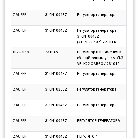
10.08
ZAUFER
310N10048Z
Регулятор генератора
Парт
10.08
ZAUFER
310N10048Z
Регулятор генератора
Парт
310N10048Z
10.08
(310N10048Z) ZAUFER
HC-Cargo
231045
Регулятор напряжения в
Парт
сб. с щёточным узлом УАЗ
11.08
VR-IK02 CARGO / 231045
ZAUFER
310N10048Z
Регулятор генератора
Парт
10.08
ZAUFER
310N10253Z
Регулятор генератора
Парт
10.08
ZAUFER
310N10048Z
Регулятор генератора
Парт
21.08
ZAUFER
310N10048Z
РЕГУЛЯТОР ГЕНЕРАТОРА
Парт
11.08
ZAUFER
310N10048Z
РЕГУЛЯТОР
Парт