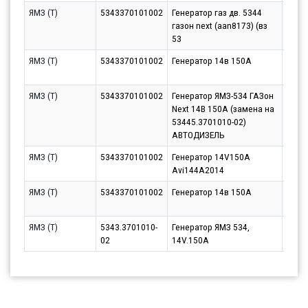
ЯМЗ (Т)
5343370101002
Генератор газ дв. 5344
Парт
газон next (aan8173) (вз
11.08
53
ЯМЗ (Т)
5343370101002
Генератор 14в 150А
Парт
10.08
ЯМЗ (Т)
5343370101002
Генератор ЯМЗ-534 ГАЗон
Парт
Next 14В 150А (замена на
14.08
53445.3701010-02)
АВТОДИЗЕЛЬ
ЯМЗ (Т)
5343370101002
Генератор 14V150А
Парт
Avi144A2014
10.08
ЯМЗ (Т)
5343370101002
Генератор 14в 150А
Парт
14.08
ЯМЗ (Т)
5343.3701010-
Генератор ЯМЗ 534,
Парт
02
14V.150A
31.08