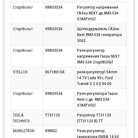
СтартВольт
VRR03534
Регулятор напряжения
Парт
ГАЗон NEXT дв.ЯМЗ-534
11.08
STARTVOLT
СтартВольт
VRR03534
Щеткодержатель ГАЗон
Парт
Next ЯМЗ-534 генератора
11.08
3062.
СтартВольт
VRR03534
Реле-регулятор
Парт
напряжения Газон NEXT
12.08
ЯМЗ-534 СтартВОЛЬТ
STELLOX
0671801SX
реле-регулятор! 54mm
Парт
14.7V Lada 95>, Ford
11.08
Transit V 2.0 E 94-00
СтартВольт
VRR03534
Реле-регулятора Газон
Парт
Next c дв. ЯМЗ-534
11.08
STARTVOLT
TESLA
TT31125
Регулятор TT31125
Парт
TECHNICS
(TT31125 B) TT
10.08
MOBILETRON
VRIK02
Реле-регулятор
Парт
генератора ISKRA 14.6V
10.08