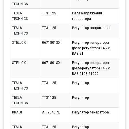
TECHNICS
10.08
TESLA
TT31125
Реле напряжения
Парт
TECHNICS
генератора
10.08
TESLA
TT31125
Регулятор напряжения
Парт
TECHNICS
10.08
STELLOX
0671801SX
Регулятор генератора
Парт
(реле-регулятор) 14.7V
11.08
ВАЗ 21
STELLOX
0671801SX
Регулятор генератора
Парт
(реле-регулятор) 14.7V
10.08
ВАЗ 2108-21099
TESLA
TT31125
Регулятор
Парт
TECHNICS
10.08
TESLA
TT31125
Регулятор
Парт
TECHNICS
11.08
KRAUF
ARI9045PE
Регулятор генератора
Парт
14.08
TESLA
TT31125
Регулятор
Парт