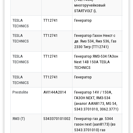
многоручейковый
STARTVOLT (L
TESLA
TT12741
Генератор
Парт
TECHNICS
11.08
TESLA
TT12741
Генератор Газон Некст с
Парт
TECHNICS
дв. Ямз 534, Ямз 536, Газ
10.08
2330 Тигр (TT12741)
TESLA
TT12741
Генератор ЯМЗ-534 ГАЗон
Парт
TECHNICS
Next 14В 150А TESLA
14.08
TECHNICS
TESLA
TT12741
Генератор
Парт
TECHNICS
14.08
Prestolite
AVI144A2014
Генератор 14V / 150A,
Парт
ГАЗОН NEXT, ЯМЗ-534
10.08
(аналог AAN8173, MG 54,
5343.3701010, 3062.3771)
ЯМЗ (Т)
5343370101002
Генератор газ дв. 5344
Парт
газон next (aan8173) (вз
10.08
5343.3701010) газ