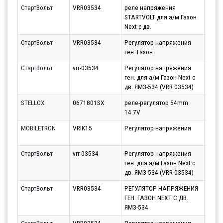
СтартВольт
VRR03534
реле напряжения
Парт
STARTVOLT для а/м Газон
11.08
Next c дв.
СтартВольт
VRR03534
Регулятор напряжения
Парт
ген. Газон
11.08
СтартВольт
vrr-03534
Регулятор напряжения
Парт
ген. для а/м Газон Next c
10.08
дв. ЯМЗ-534 (VRR 03534)
STELLOX
0671801SX
реле-регулятор 54mm
Парт
14.7V
10.08
MOBILETRON
VRIK15
Регулятор напряжения
Парт
10.08
СтартВольт
vrr-03534
Регулятор напряжения
Парт
ген. для а/м Газон Next c
10.08
дв. ЯМЗ-534 (VRR 03534)
СтартВольт
VRR03534
РЕГУЛЯТОР НАПРЯЖЕНИЯ
Парт
ГЕН. ГАЗОН NEXT C ДВ.
11.08
ЯМЗ-534