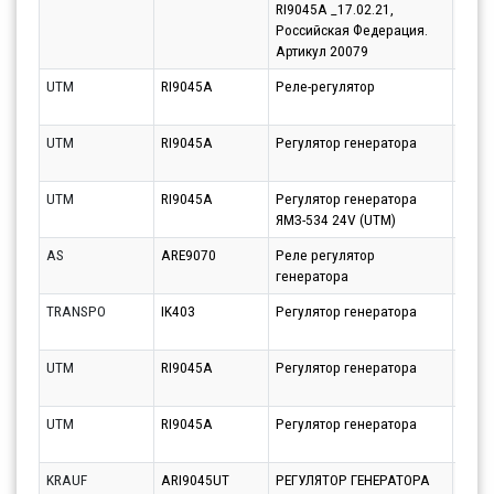
RI9045A _17.02.21,
10.08
Российская Федерация.
Артикул 20079
UTM
RI9045A
Реле-регулятор
Парт
10.08
UTM
RI9045A
Регулятор генератора
Парт
11.08
UTM
RI9045A
Регулятор генератора
Парт
ЯМЗ-534 24V (UTM)
11.08
AS
ARE9070
Реле регулятор
Парт
генератора
10.08
TRANSPO
IK403
Регулятор генератора
Парт
21.08
UTM
RI9045A
Регулятор генератора
Парт
10.08
UTM
RI9045A
Регулятор генератора
Парт
10.08
KRAUF
ARI9045UT
РЕГУЛЯТОР ГЕНЕРАТОРА
Парт