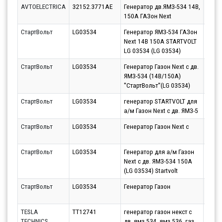
AVTOELECTRICA
32152.3771AE
Генератор дв.ЯМЗ-534 14В,
Парт
150А ГАЗон Next
10.08
СтартВольт
LG03534
Генератор ЯМЗ-534 ГАЗон
Парт
Next 14В 150А STARTVOLT
10.08
LG 03534 (LG 03534)
СтартВольт
LG03534
Генератор Газон Next c дв.
Парт
ЯМЗ-534 (14В/150А)
10.08
''СтартВольт''(LG 03534)
СтартВольт
LG03534
генератор STARTVOLT для
Парт
а/м Газон Next c дв. ЯМЗ-5
11.08
СтартВольт
LG03534
Генератор Газон Next c
Парт
11.08
СтартВольт
LG03534
Генератор для а/м Газон
Парт
Next c дв. ЯМЗ-534 150А
10.08
(LG 03534) Startvolt
СтартВольт
LG03534
Генератор Газон
Парт
10.08
TESLA
TT12741
генератор газон некст с
Парт
TECHNICS
дв. ямз 534, ямз 536, газ
10.08