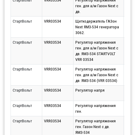
СтартВольт
VRR03534
Регулятор напряжения
Парт
ген. для а/м Газон Next c
10.08
дв.
СтартВольт
VRR03534
Щеткодержатель ГАЗон
Парт
Next ЯМЗ-534 генератора
10.08
3062.
СтартВольт
VRR03534
Регулятор напряжения
Парт
ген. для а/м Газон Next c
10.08
дв. ЯМЗ-534 STARTVOLT
VRR 03534
СтартВольт
VRR03534
Регулятор напряжения
Парт
ген. для а/м Газон Next c
10.08
дв. ЯМЗ-534 (VRR 03534)
СтартВольт
VRR03534
Регулятор напря
Парт
10.08
СтартВольт
VRR03534
Регулятор напряжения
Парт
ген.
10.08
СтартВольт
VRR03534
Регулятор напряжения
Парт
ген. Газон Next c дв.
11.08
ЯМЗ-534