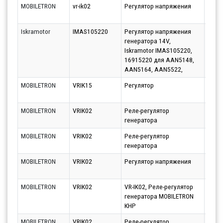
MOBILETRON
vr-ik02
Регулятор напряжения
Парт
10.08
Iskramotor
IMAS105220
Регулятор напряжения
Парт
генератора 14V,
10.08
Iskramotor IMAS105220,
16915220 для AAN5148,
AAN5164, AAN5522,
MOBILETRON
VRIK15
Регулятор
Парт
10.08
MOBILETRON
VRIK02
Реле-регулятор
Парт
генератора
11.08
MOBILETRON
VRIK02
Реле-регулятор
Парт
генератора
12.08
MOBILETRON
VRIK02
Регулятор напряжения
Парт
10.08
MOBILETRON
VRIK02
VR-IK02, Реле-регулятор
Парт
генератора MOBILETRON
10.08
КНР
MOBILETRON
VRIK02
Реле-регулятор
Парт