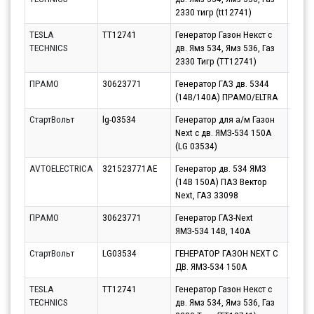
2330 тигр (tt12741)
TESLA
TT12741
Генератор Газон Некст с
Парт
TECHNICS
дв. Ямз 534, Ямз 536, Газ
10.08
2330 Тигр (TT12741)
ПРАМО
30623771
Генератор ГАЗ дв. 5344
Парт
(14В/140А) ПРАМО/ELTRA
12.08
СтартВольт
lg-03534
Генератор для а/м Газон
Парт
Next c дв. ЯМЗ-534 150А
10.08
(LG 03534)
AVTOELECTRICA
321523771AE
Генератор дв. 534 ЯМЗ
Парт
(14В 150А) ПАЗ Вектор
14.08
Next, ГАЗ 33098
ПРАМО
30623771
Генератор ГАЗ-Next
Парт
ЯМЗ-534 14В, 140А
11.08
СтартВольт
LG03534
ГЕНЕРАТОР ГАЗОН NEXT C
Парт
ДВ. ЯМЗ-534 150А
11.08
TESLA
TT12741
Генератор Газон Некст с
Парт
TECHNICS
дв. Ямз 534, Ямз 536, Газ
10.08