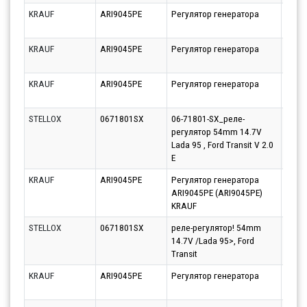
KRAUF
ARI9045PE
Регулятор генератора
Парт
10.08
KRAUF
ARI9045PE
Регулятор генератора
Парт
10.08
KRAUF
ARI9045PE
Регулятор генератора
Парт
10.08
STELLOX
0671801SX
06-71801-SX_реле-
Парт
регулятор 54mm 14.7V
14.08
Lada 95 , Ford Transit V 2.0
E
KRAUF
ARI9045PE
Регулятор генератора
Парт
ARI9045PE (ARI9045PE)
10.08
KRAUF
STELLOX
0671801SX
реле-регулятор! 54mm
Парт
14.7V /Lada 95>, Ford
11.08
Transit
KRAUF
ARI9045PE
Регулятор генератора
Парт
21.08