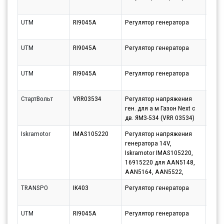
11.08
UTM
RI9045A
Регулятор генератора
Парт
10.08
UTM
RI9045A
Регулятор генератора
Парт
10.08
UTM
RI9045A
Регулятор генератора
Парт
11.08
СтартВольт
VRR03534
Регулятор напряжения
Парт
ген. для а м Газон Next c
10.08
дв. ЯМЗ-534 (VRR 03534)
Iskramotor
IMAS105220
Регулятор напряжения
Парт
генератора 14V,
14.08
Iskramotor IMAS105220,
16915220 для AAN5148,
AAN5164, AAN5522,
TRANSPO
IK403
Регулятор генератора
Парт
10.08
UTM
RI9045A
Регулятор генератора
Парт
10.08