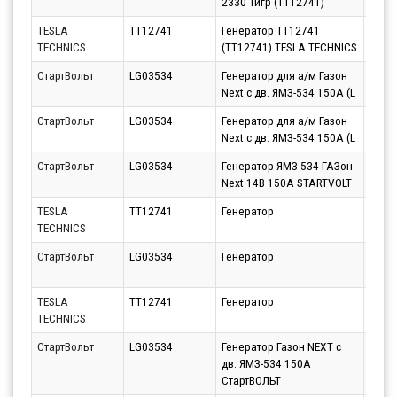
2330 Тигр (TT12741)
TESLA
TT12741
Генератор TT12741
Парт
TECHNICS
(TT12741) TESLA TECHNICS
10.08
СтартВольт
LG03534
Генератор для а/м Газон
Парт
Next c дв. ЯМЗ-534 150А (L
10.08
СтартВольт
LG03534
Генератор для а/м Газон
Парт
Next c дв. ЯМЗ-534 150А (L
10.08
СтартВольт
LG03534
Генератор ЯМЗ-534 ГАЗон
Парт
Next 14В 150А STARTVOLT
10.08
TESLA
TT12741
Генератор
Парт
TECHNICS
10.08
СтартВольт
LG03534
Генератор
Парт
10.08
TESLA
TT12741
Генератор
Парт
TECHNICS
10.08
СтартВольт
LG03534
Генератор Газон NEXT c
Парт
дв. ЯМЗ-534 150А
12.08
СтартВОЛЬТ