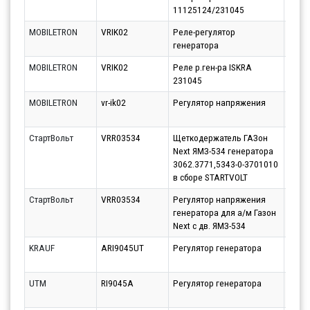
11125124/231045
MOBILETRON
VRIK02
Реле-регулятор
Парт
генератора
10.08
MOBILETRON
VRIK02
Реле р.ген-ра ISKRA
Парт
231045
11.08
MOBILETRON
vr-ik02
Регулятор напряжения
Парт
10.08
СтартВольт
VRR03534
Щеткодержатель ГАЗон
Парт
Next ЯМЗ-534 генератора
14.08
3062.3771,5343-0-3701010
в сборе STARTVOLT
СтартВольт
VRR03534
Регулятор напряжения
Парт
генератора для а/м Газон
14.08
Next c дв. ЯМЗ-534
KRAUF
ARI9045UT
Регулятор генератора
Парт
10.08
UTM
RI9045A
Регулятор генератора
Парт
10.08