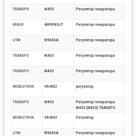
TRANSPO
IK403
Регулятор генератора
Парт
10.08
KRAUF
ARI9045UT
Регулятор генератора
Парт
21.08
UTM
RI9045A
Регулятор генератора
Парт
21.08
TRANSPO
IK403
Регулятор генератора
Парт
10.08
TRANSPO
IK403
Регулятор генератора
Парт
10.08
MOBILETRON
VR-IK02
регулятор
Парт
10.08
TRANSPO
IK403
Регулятор генератора
Парт
IK403 (IK403) TRANSPO
10.08
MOBILETRON
VR-IK02
Регулятор
Парт
10.08
UTM
RI9045A
Регулятор генератора
Парт