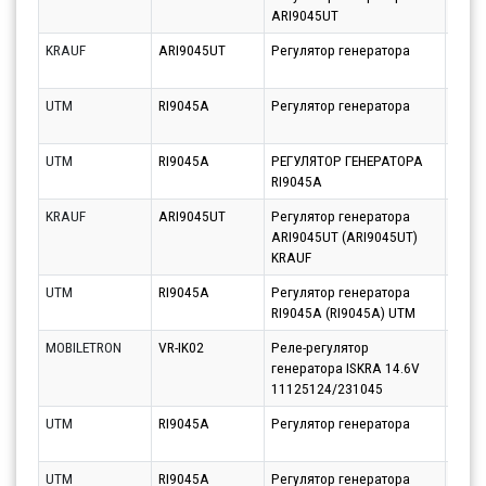
ARI9045UT
11.08
KRAUF
ARI9045UT
Регулятор генератора
Парт
10.08
UTM
RI9045A
Регулятор генератора
Парт
10.08
UTM
RI9045A
РЕГУЛЯТОР ГЕНЕРАТОРА
Парт
RI9045A
11.08
KRAUF
ARI9045UT
Регулятор генератора
Парт
ARI9045UT (ARI9045UT)
10.08
KRAUF
UTM
RI9045A
Регулятор генератора
Парт
RI9045A (RI9045A) UTM
10.08
MOBILETRON
VR-IK02
Реле-регулятор
Парт
генератора ISKRA 14.6V
11.08
11125124/231045
UTM
RI9045A
Регулятор генератора
Парт
10.08
UTM
RI9045A
Регулятор генератора
Парт