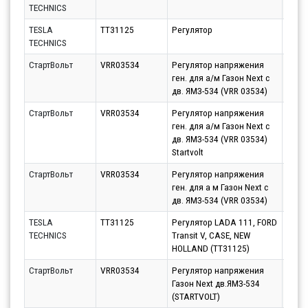
TECHNICS
10.08
TESLA
TT31125
Регулятор
Парт
TECHNICS
14.08
СтартВольт
VRR03534
Регулятор напряжения
Парт
ген. для а/м Газон Next c
10.08
дв. ЯМЗ-534 (VRR 03534)
СтартВольт
VRR03534
Регулятор напряжения
Парт
ген. для а/м Газон Next c
10.08
дв. ЯМЗ-534 (VRR 03534)
Startvolt
СтартВольт
VRR03534
Регулятор напряжения
Парт
ген. для а м Газон Next c
10.08
дв. ЯМЗ-534 (VRR 03534)
TESLA
TT31125
Регулятор LADA 111, FORD
Парт
TECHNICS
Transit V, CASE, NEW
10.08
HOLLAND (TT31125)
СтартВольт
VRR03534
Регулятор напряжения
Парт
Газон Next дв.ЯМЗ-534
10.08
(STARTVOLT)