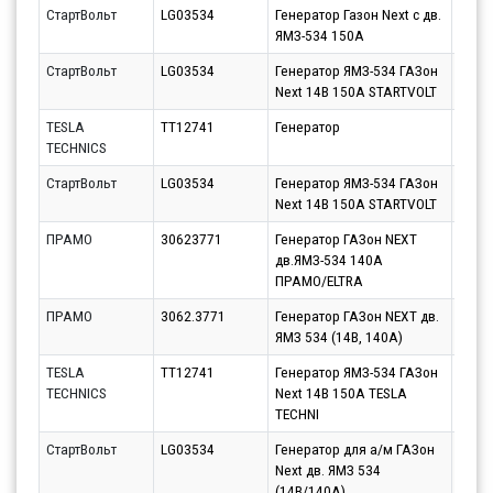
СтартВольт
LG03534
Генератор Газон Next c дв.
Парт
ЯМЗ-534 150А
11.08
СтартВольт
LG03534
Генератор ЯМЗ-534 ГАЗон
Парт
Next 14В 150А STARTVOLT
11.08
TESLA
TT12741
Генератор
Парт
TECHNICS
10.08
СтартВольт
LG03534
Генератор ЯМЗ-534 ГАЗон
Парт
Next 14В 150А STARTVOLT
14.08
ПРАМО
30623771
Генератор ГАЗон NEXT
Парт
дв.ЯМЗ-534 140А
11.08
ПРАМО/ELTRA
ПРАМО
3062.3771
Генератор ГАЗон NEXT дв.
Парт
ЯМЗ 534 (14В, 140А)
11.08
TESLA
TT12741
Генератор ЯМЗ-534 ГАЗон
Парт
TECHNICS
Next 14В 150А TESLA
10.08
TECHNI
СтартВольт
LG03534
Генератор для а/м ГАЗон
Парт
Next дв. ЯМЗ 534
12.08
(14В/140А)