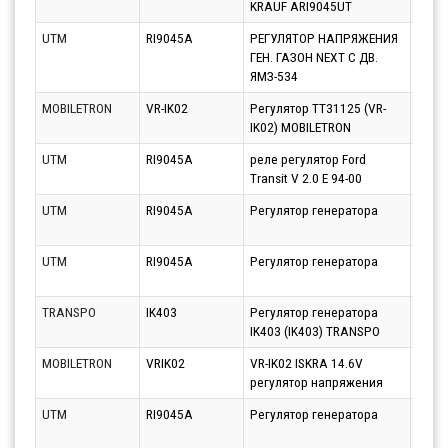
KRAUF ARI9045UT
11.08
UTM
RI9045A
РЕГУЛЯТОР НАПРЯЖЕНИЯ
Парт
ГЕН. ГАЗОН NEXT C ДВ.
11.08
ЯМЗ-534
MOBILETRON
VR-IK02
Регулятор TT31125 (VR-
Парт
IK02) MOBILETRON
10.08
UTM
RI9045A
реле регулятор Ford
Парт
Transit V 2.0 E 94-00
12.08
UTM
RI9045A
Регулятор генератора
Парт
12.08
UTM
RI9045A
Регулятор генератора
Парт
10.08
TRANSPO
IK403
Регулятор генератора
Парт
IK403 (IK403) TRANSPO
11.08
MOBILETRON
VRIK02
VR-IK02 ISKRA 14.6V
Парт
регулятор напряжения
10.08
UTM
RI9045A
Регулятор генератора
Парт
14.08