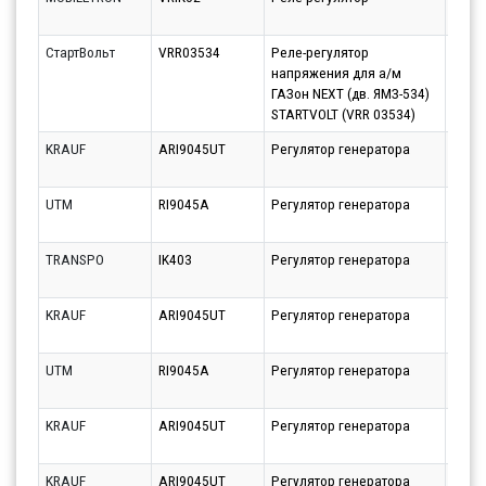
10.08
СтартВольт
VRR03534
Реле-регулятор
Парт
напряжения для а/м
12.08
ГАЗон NEXT (дв. ЯМЗ-534)
STARTVOLT (VRR 03534)
KRAUF
ARI9045UT
Регулятор генератора
Парт
10.08
UTM
RI9045A
Регулятор генератора
Парт
10.08
TRANSPO
IK403
Регулятор генератора
Парт
10.08
KRAUF
ARI9045UT
Регулятор генератора
Парт
10.08
UTM
RI9045A
Регулятор генератора
Парт
10.08
KRAUF
ARI9045UT
Регулятор генератора
Парт
10.08
KRAUF
ARI9045UT
Регулятор генератора
Парт