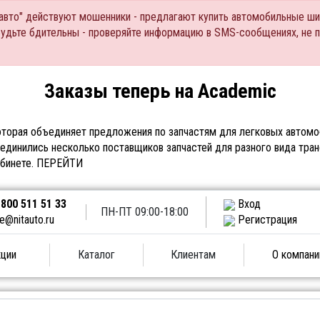
Тавто" действуют мошенники - предлагают купить автомобильные ши
Будьте бдительны - проверяйте информацию в SMS-сообщениях, не 
Заказы теперь на Academic
торая объединяет предложения по запчастям для легковых автомоб
единились несколько поставщиков запчастей для разного вида тран
абинете.
ПЕРЕЙТИ
 800 511 51 33
Вход
ПН-ПТ 09:00-18:00
le@nitauto.ru
Регистрация
ции
Каталог
Клиентам
О компани