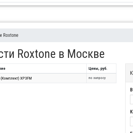
и Roxtone
сти Roxtone в Москве
ние
Цены, руб.
К
 (Комплект) XP3FM
по запросу
В
К