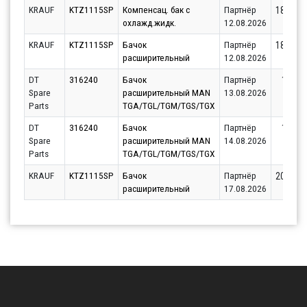
KRAUF
KTZ1115SP
Компенсац. бак с
Партнёр
18499.7
охлажд.жидк.
12.08.2026
KRAUF
KTZ1115SP
Бачок
Партнёр
18499.7
расширительный
12.08.2026
DT
316240
Бачок
Партнёр
19517
Spare
расширительный MAN
13.08.2026
Parts
TGA/TGL/TGM/TGS/TGX
DT
316240
Бачок
Партнёр
19517
Spare
расширительный MAN
14.08.2026
Parts
TGA/TGL/TGM/TGS/TGX
KRAUF
KTZ1115SP
Бачок
Партнёр
20831.3
расширительный
17.08.2026