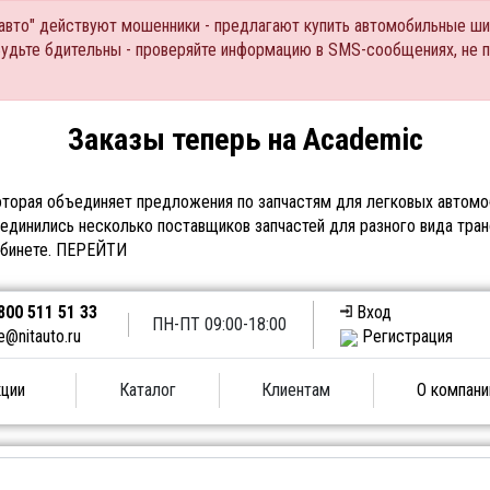
Тавто" действуют мошенники - предлагают купить автомобильные ши
Будьте бдительны - проверяйте информацию в SMS-сообщениях, не 
Заказы теперь на Academic
торая объединяет предложения по запчастям для легковых автомоб
единились несколько поставщиков запчастей для разного вида тран
абинете.
ПЕРЕЙТИ
800 511 51 33
Вход
ПН-ПТ 09:00-18:00
e@nitauto.ru
Регистрация
ции
Каталог
Клиентам
О компани