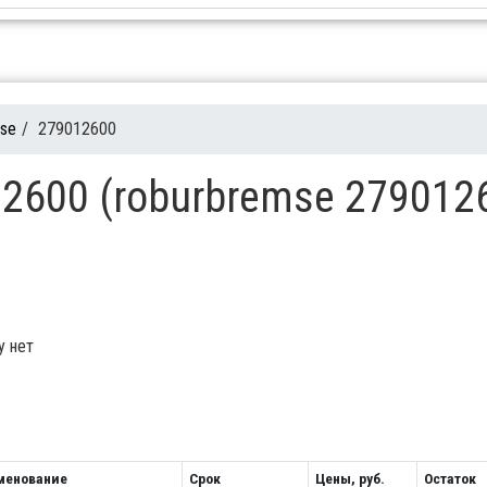
mse
/
279012600
2600 (roburbremse 279012
у нет
менование
Срок
Цены, руб.
Остаток