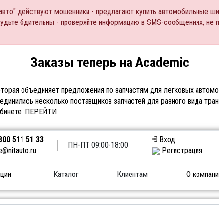
Тавто" действуют мошенники - предлагают купить автомобильные ши
Будьте бдительны - проверяйте информацию в SMS-сообщениях, не 
Заказы теперь на Academic
торая объединяет предложения по запчастям для легковых автомоб
единились несколько поставщиков запчастей для разного вида тран
абинете.
ПЕРЕЙТИ
800 511 51 33
Вход
ПН-ПТ 09:00-18:00
e@nitauto.ru
Регистрация
ции
Каталог
Клиентам
О компани