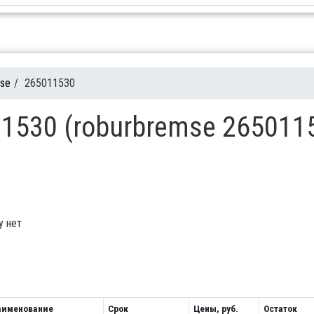
mse
/
265011530
1530 (roburbremse 265011
у нет
аименование
Срок
Цены, руб.
Остаток