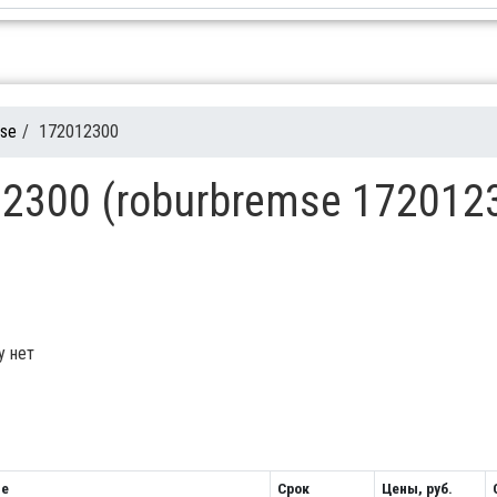
mse
/
172012300
2300 (roburbremse 172012
у нет
ие
Срок
Цены, руб.