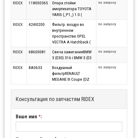
RIDEX
1180S0365
Опора стойки
по запросу
амортизатора TOYOTA
YARIS (_P1_) 1.0 (
RIDEX
424I0200
Фильтр. воздух во
по запросу
внутренном
пространстве OPEL
VECTRA A Hatchback (
RIDEX
686S0081
Свеча зажиганияBMW
по запросу
3 (E30) 316 i BMW 3 (E3
RIDEX
8A0633
Воздушный
по запросу
фильтрRENAULT
MEGANE III Coupe (DZ
Консультация по запчастям RIDEX
Ваше имя
*
: