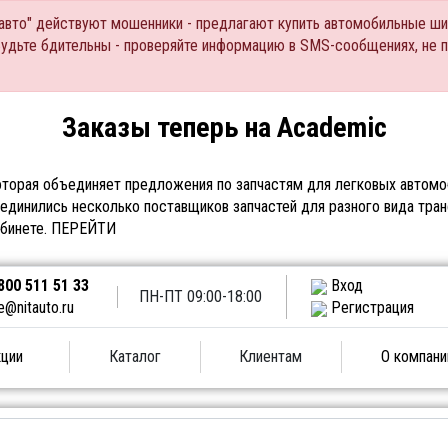
Тавто" действуют мошенники - предлагают купить автомобильные ши
Будьте бдительны - проверяйте информацию в SMS-сообщениях, не 
Заказы теперь на Academic
торая объединяет предложения по запчастям для легковых автомоб
единились несколько поставщиков запчастей для разного вида тран
абинете.
ПЕРЕЙТИ
800 511 51 33
Вход
ПН-ПТ 09:00-18:00
e@nitauto.ru
Регистрация
ции
Каталог
Клиентам
О компани