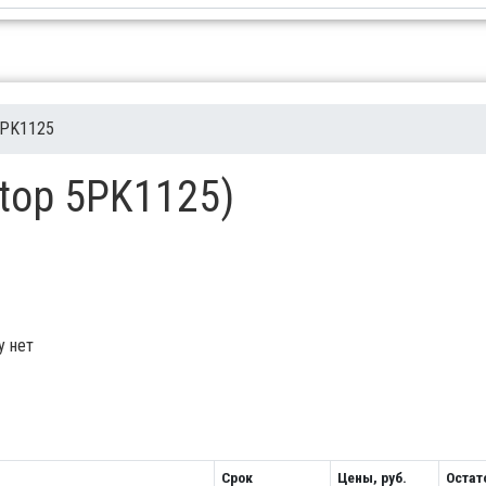
PK1125
btop 5PK1125)
у нет
Срок
Цены, руб.
Остат