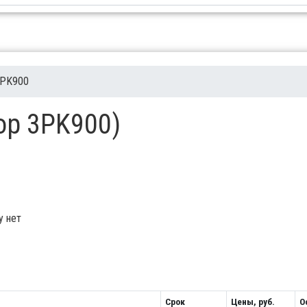
PK900
top 3PK900)
у нет
Срок
Цены, руб.
О