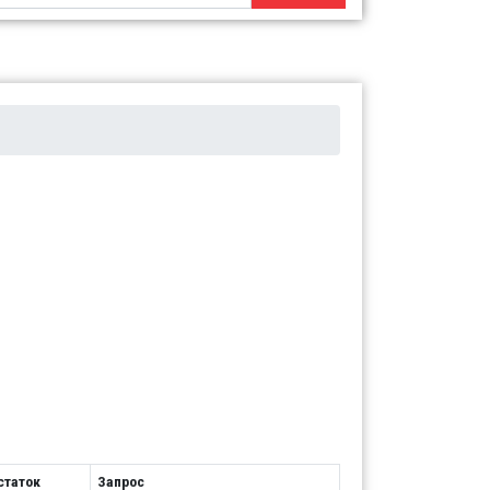
статок
Запрос