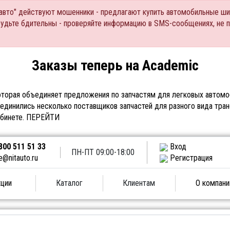
Тавто" действуют мошенники - предлагают купить автомобильные ши
Будьте бдительны - проверяйте информацию в SMS-сообщениях, не 
Заказы теперь на Academic
торая объединяет предложения по запчастям для легковых автомоб
единились несколько поставщиков запчастей для разного вида тран
абинете.
ПЕРЕЙТИ
800 511 51 33
Вход
ПН-ПТ 09:00-18:00
e@nitauto.ru
Регистрация
ции
Каталог
Клиентам
О компани