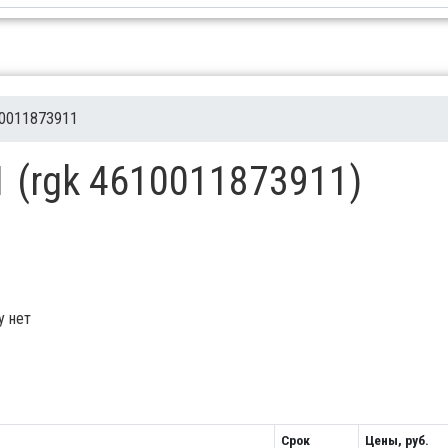
0011873911
 (rgk 4610011873911)
у нет
Срок
Цены, руб.