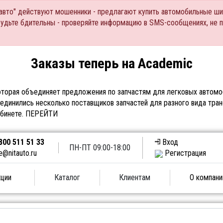
Тавто" действуют мошенники - предлагают купить автомобильные ши
Будьте бдительны - проверяйте информацию в SMS-сообщениях, не 
Заказы теперь на Academic
торая объединяет предложения по запчастям для легковых автомоб
единились несколько поставщиков запчастей для разного вида тран
абинете.
ПЕРЕЙТИ
800 511 51 33
Вход
ПН-ПТ 09:00-18:00
e@nitauto.ru
Регистрация
ции
Каталог
Клиентам
О компани