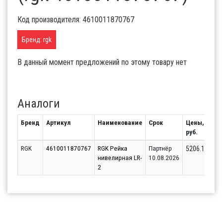
Код производителя: 4610011870767
Бренд: rgk
В данный момент предложений по этому товару нет
Аналоги
Бренд
Артикул
Наименование
Срок
Цены,
Ос
руб.
RGK
4610011870767
RGK Рейка
Партнёр
5206.16
нивелирная LR-
10.08.2026
2