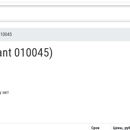
010045
ant 010045)
у нет
Срок
Цены, руб