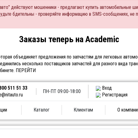
Тавто" действуют мошенники - предлагают купить автомобильные ши
Будьте бдительны - проверяйте информацию в SMS-сообщениях, не 
Заказы теперь на Academic
торая объединяет предложения по запчастям для легковых автомоб
единились несколько поставщиков запчастей для разного вида тран
абинете.
ПЕРЕЙТИ
800 511 51 33
Вход
ПН-ПТ 09:00-18:00
e@nitauto.ru
Регистрация
ции
Каталог
Клиентам
О компани