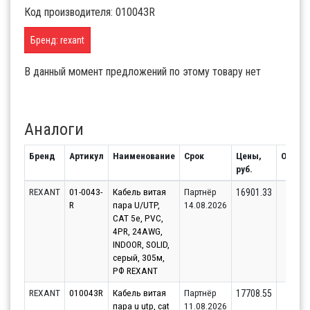
Код производителя: 010043R
Бренд: rexant
В данный момент предложений по этому товару нет
Аналоги
Бренд
Артикул
Наименование
Срок
Цены,
Остато
руб.
REXANT
01-0043-
Кабель витая
Партнёр
218
16901.33
R
пара U/UTP,
14.08.2026
CAT 5e, PVC,
4PR, 24AWG,
INDOOR, SOLID,
серый, 305м,
РФ REXANT
REXANT
010043R
Кабель витая
Партнёр
218
17708.55
пара u utp, cat
11.08.2026