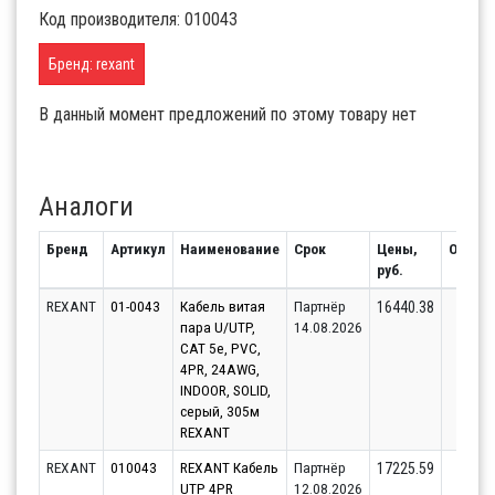
Код производителя: 010043
Бренд: rexant
В данный момент предложений по этому товару нет
Аналоги
Бренд
Артикул
Наименование
Срок
Цены,
Остато
руб.
REXANT
01-0043
Кабель витая
Партнёр
300
16440.38
пара U/UTP,
14.08.2026
CAT 5e, PVC,
4PR, 24AWG,
INDOOR, SOLID,
серый, 305м
REXANT
REXANT
010043
REXANT Кабель
Партнёр
379
17225.59
UTP 4PR
12.08.2026