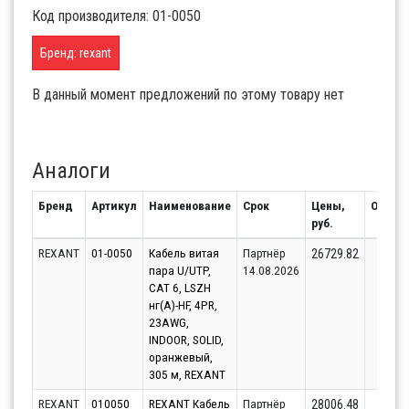
Код производителя: 01-0050
Бренд: rexant
В данный момент предложений по этому товару нет
Аналоги
Бренд
Артикул
Наименование
Срок
Цены,
Остато
руб.
REXANT
01-0050
Кабель витая
Партнёр
105
26729.82
пара U/UTP,
14.08.2026
CAT 6, LSZH
нг(А)-HF, 4PR,
23AWG,
INDOOR, SOLID,
оранжевый,
305 м, REXANT
REXANT
010050
REXANT Кабель
Партнёр
61
28006.48