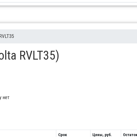
RVLT35
olta RVLT35)
у нет
Срок
Цены, руб.
Остато