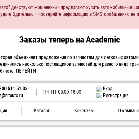
Тавто" действуют мошенники - предлагают купить автомобильные ши
Будьте бдительны - проверяйте информацию в SMS-сообщениях, не 
Заказы теперь на Academic
торая объединяет предложения по запчастям для легковых автомоб
единились несколько поставщиков запчастей для разного вида тран
абинете.
ПЕРЕЙТИ
800 511 51 33
Вход
ПН-ПТ 09:00-18:00
e@nitauto.ru
Регистрация
ции
Каталог
Клиентам
О компани