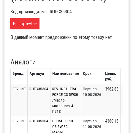
Код производителя: RUFC35304
Бренд: revline
В данный момент предложений по этому товару нет
Аналоги
Бренд
Артикул
Наименование
Срок
Цены,
Остат
руб.
REVLINE
RUFC35304
REVLINE ULTRA
Партнёр
101
3962.83
FORCE C3 5W30
10.08.2026
/Масло
моторное/ 4л
П713
REVLINE
RUFC35304
ULTRA FORCE
Партнёр
163
4360.15
C3 5W-30
11.08.2026
Масло