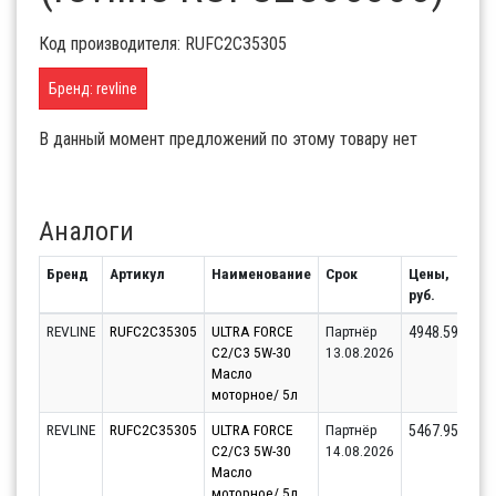
Код производителя: RUFC2C35305
Бренд: revline
В данный момент предложений по этому товару нет
Аналоги
Бренд
Артикул
Наименование
Срок
Цены,
Ост
руб.
REVLINE
RUFC2C35305
ULTRA FORCE
Партнёр
4948.59
C2/C3 5W-30
13.08.2026
Масло
моторное/ 5л
REVLINE
RUFC2C35305
ULTRA FORCE
Партнёр
5467.95
C2/C3 5W-30
14.08.2026
Масло
моторное/ 5л