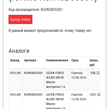
Код производителя: RUFA5B55301
Бренд: revline
В данный момент предложений по этому товару нет
Аналоги
Бренд
Артикул
Наименование
Срок
Цены,
Ост
руб.
REVLINE
RUFA5B55301
ULTRA FORCE
Партнёр
946.22
A5/B5 5W-30
10.08.2026
Масло
моторное/ 1л
REVLINE
RUFA5B55301
ULTRA FORCE
Партнёр
1051.25
A5/B5 5W-30
12.08.2026
Масло
моторное/ 1л