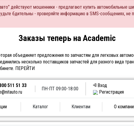
Тавто" действуют мошенники - предлагают купить автомобильные ши
Будьте бдительны - проверяйте информацию в SMS-сообщениях, не 
Заказы теперь на Academic
торая объединяет предложения по запчастям для легковых автомоб
единились несколько поставщиков запчастей для разного вида тран
абинете.
ПЕРЕЙТИ
800 511 51 33
Вход
ПН-ПТ 09:00-18:00
e@nitauto.ru
Регистрация
ции
Каталог
Клиентам
О компани