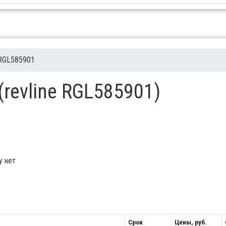
RGL585901
(revline RGL585901)
у нет
Срок
Цены, руб.