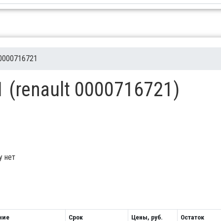
0000716721
1 (renault 0000716721)
у нет
ние
Срок
Цены, руб.
Остаток