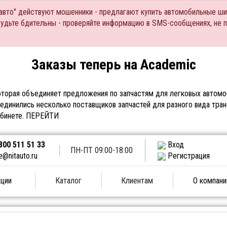
Тавто" действуют мошенники - предлагают купить автомобильные ши
Будьте бдительны - проверяйте информацию в SMS-сообщениях, не 
Заказы теперь на Academic
торая объединяет предложения по запчастям для легковых автомоб
единились несколько поставщиков запчастей для разного вида тран
абинете.
ПЕРЕЙТИ
800 511 51 33
Вход
ПН-ПТ 09:00-18:00
e@nitauto.ru
Регистрация
ции
Каталог
Клиентам
О компани