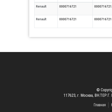
Renault
0000716721
0000716721
Renault
0000716721
0000716721
© Copyri
117623, г. Москва, ВН.ТЕР
Главная