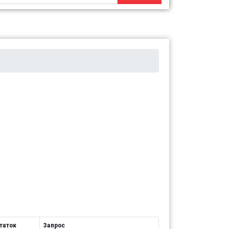
таток
Запрос