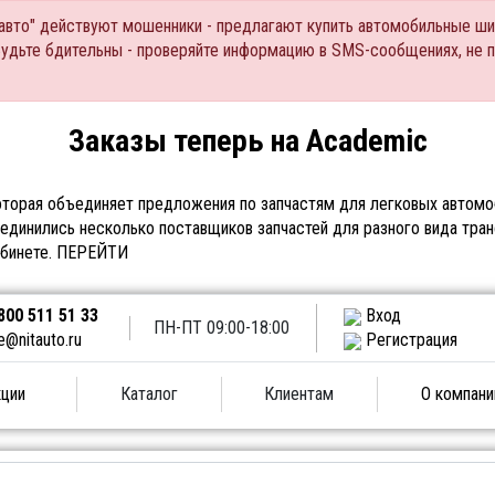
Тавто" действуют мошенники - предлагают купить автомобильные ши
Будьте бдительны - проверяйте информацию в SMS-сообщениях, не 
Заказы теперь на Academic
торая объединяет предложения по запчастям для легковых автомоб
единились несколько поставщиков запчастей для разного вида тран
абинете.
ПЕРЕЙТИ
800 511 51 33
Вход
ПН-ПТ 09:00-18:00
e@nitauto.ru
Регистрация
ции
Каталог
Клиентам
О компани