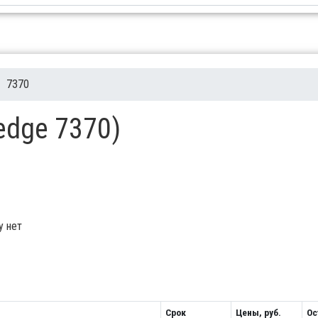
7370
edge 7370)
у нет
Срок
Цены, руб.
Ос