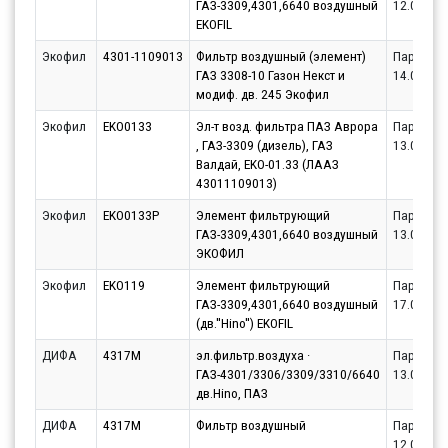
ГАЗ-3309,4301,6640 воздушный
12.08.20
EKOFIL
Экофил
4301-1109013
Фильтр воздушный (элемент)
Партнёр
ГАЗ 3308-10 Газон Некст и
14.08.20
модиф. дв. 245 Экофил
Экофил
EKO0133
Эл-т возд. фильтра ПАЗ Аврора
Партнёр
, ГАЗ-3309 (дизель), ГАЗ
13.08.20
Валдай, EKO-01.33 (ЛААЗ
43011109013)
Экофил
EKO0133P
Элемент фильтрующий
Партнёр
ГАЗ-3309,4301,6640 воздушный
13.08.20
ЭКОФИЛ
Экофил
EKO119
Элемент фильтрующий
Партнёр
ГАЗ-3309,4301,6640 воздушный
17.08.20
(дв.''Hino'') EKOFIL
ДИФА
4317M
эл.фильтр.воздуха ·
Партнёр
ГАЗ-4301/3306/3309/3310/6640
13.08.20
дв.Hino, ПАЗ
ДИФА
4317M
Фильтр воздушный
Партнёр
12.08.20