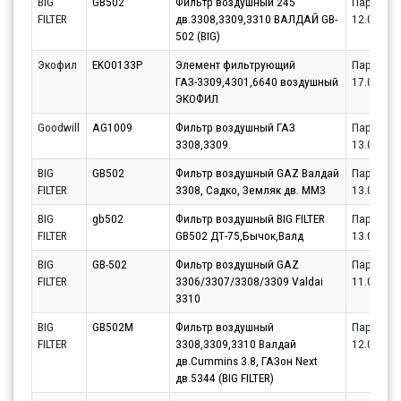
BIG
GB502
Фильтр воздушный 245
Партнёр
FILTER
дв.3308,3309,3310 ВАЛДАЙ GB-
12.08.20
502 (BIG)
Экофил
EKO0133P
Элемент фильтрующий
Партнёр
ГАЗ-3309,4301,6640 воздушный
17.08.20
ЭКОФИЛ
Goodwill
AG1009
Фильтр воздушный ГАЗ
Партнёр
3308,3309.
13.08.20
BIG
GB502
Фильтр воздушный GAZ Валдай
Партнёр
FILTER
3308, Садко, Земляк дв. ММЗ
13.08.20
BIG
gb502
Фильтр воздушный BIG FILTER
Партнёр
FILTER
GB502 ДТ-75,Бычок,Валд
13.08.20
BIG
GB-502
Фильтр воздушный GAZ
Партнёр
FILTER
3306/3307/3308/3309 Valdai
11.08.20
3310
BIG
GB502M
Фильтр воздушный
Партнёр
FILTER
3308,3309,3310 Валдай
12.08.20
дв.Cummins 3.8, ГАЗон Next
дв.5344 (BIG FILTER)