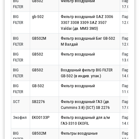
BIG
GB502
Фильтр воздушный
Партнёр
FILTER
17.08.20
BIG
gb-502
Фильтр воздушный GAZ 3306
Партнёр
FILTER
3307 3308 3309 SAZ 3507
12.08.20
Valdai (дв. ММЗ ЗМЗ)
BIG
GB502M
Фильтр воздушный Биг GB-502
Партнёр
FILTER
М Валдай
12.08.20
BIG
GB502
Фильтр воздушный
Партнёр
FILTER
13.08.20
BIG
GB502
Воздушный фильтр BIG FILTER
Партнёр
FILTER
GB-502 (в индив. упак.)
14.08.20
BIG
GB-502
Фильтр воздушный
Партнёр
FILTER
11.08.20
SCT
SB2276
Фильтр воздушный ГАЗ (дв.
Партнёр
Cummins 3.8) (SCT) SB 2276
17.08.20
Экофил
EKO0133P
Фильтр воздушный для а/м
Партнёр
ГАЗ-3310 EKOFIL
14.08.20
BIG
GB502M
Фильтры воздушные
Партнёр