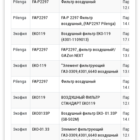
Pilenga
FA-P2297
Фильтр воздушный
Партнёр
12.08.20
Pilenga
FAP2297
FA-P 2297 Фильтр
Партнёр
воздушный_(FAP2297 Pilenga)
14.08.20
Экофил
EKO119
Воздушный фильтр EKO-119
Партнёр
(4301-1109013)
17.08.20
Pilenga
FAP2297
FAP2297_фильтр воздушный!/
Партнёр
GAZon NEXT
13.08.20
Экофил
EKO-119
''Элемент фильтрующий
Партнёр
ГАЗ-3309,4301,6640 воздушный
13.08.20
Pilenga
FAP2297
Фильтр воздушный
Партнёр
14.08.20
Экофил
EKO119
ВОЗДУШНЫЙ ФИЛЬТР
Партнёр
СТАНДАРТ EKO119
12.08.20
Экофил
EKO0133P
Воздушный фильтр EKO- 01.33P
Партнёр
(GB-502M)
14.08.20
Экофил
EKO-01.33
Элемент фильтрующий
Партнёр
ГАЗ-3309,4301,6640 воздушный
12.08.20