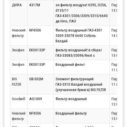
ДИФА
4317M
эл.фильтр.воздуха! H295, D256,
Партнёр
d133/11
13.08.20
ГАЗ-4301/3306/3309/3310/6640
дв.Hino, ПАЗ
Невский
NF4506
Фильтр воздушный ГАЗ-4301
Партнёр
фильтр
3309 33078 6640 Соболь
14.08.20
Валдай
Экофил
EKO0133P
фильтр воздушный! в сборе/
Партнёр
ГАЗ-33083/33096/Next с
13.08.20
Экофил
EKO0133P
Воздушный фильт
Партнёр
11.08.20
BIG
GB-502M
Элемент фильтрующий
Партнёр
FILTER
ГАЗ-3310 Валдай воздушный
11.08.20
(улучшенная бумага) BIG FILTER
Goodwill
AG1009
Фильтр воздушный
Партнёр
12.08.20
Невский
NF4506
Воздушный фильтр
Партнёр
фильтр
13.08.20