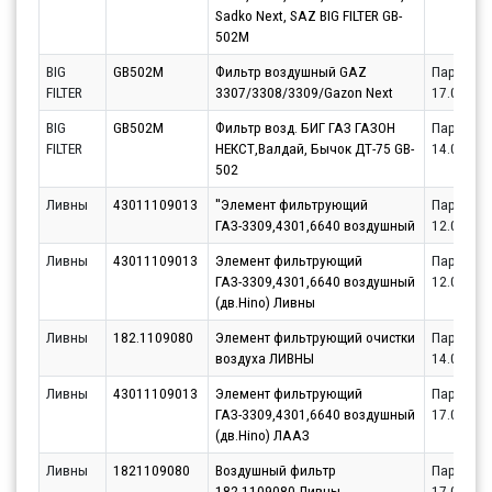
Sadko Next, SAZ BIG FILTER GB-
502M
BIG
GB502M
Фильтр воздушный GAZ
Партнёр
FILTER
3307/3308/3309/Gazon Next
17.08.20
BIG
GB502M
Фильтр возд. БИГ ГАЗ ГАЗОН
Партнёр
FILTER
НЕКСТ,Валдай, Бычок ДТ-75 GB-
14.08.20
502
Ливны
43011109013
''Элемент фильтрующий
Партнёр
ГАЗ-3309,4301,6640 воздушный
12.08.20
Ливны
43011109013
Элемент фильтрующий
Партнёр
ГАЗ-3309,4301,6640 воздушный
12.08.20
(дв.Hino) Ливны
Ливны
182.1109080
Элемент фильтрующий очистки
Партнёр
воздуха ЛИВНЫ
14.08.20
Ливны
43011109013
Элемент фильтрующий
Партнёр
ГАЗ-3309,4301,6640 воздушный
17.08.20
(дв.Hino) ЛААЗ
Ливны
1821109080
Воздушный фильтр
Партнёр
182.1109080 Ливны
17.08.20