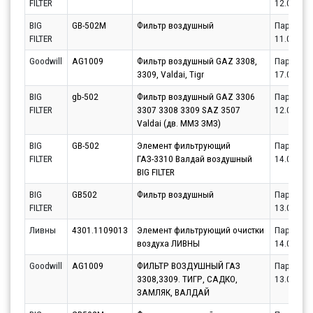
FILTER
12.08.20
BIG
GB-502M
Фильтр воздушный
Партнёр
FILTER
11.08.20
Goodwill
AG1009
Фильтр воздушный GAZ 3308,
Партнёр
3309, Valdai, Tigr
17.08.20
BIG
gb-502
Фильтр воздушный GAZ 3306
Партнёр
FILTER
3307 3308 3309 SAZ 3507
12.08.20
Valdai (дв. ММЗ ЗМЗ)
BIG
GB-502
Элемент фильтрующий
Партнёр
FILTER
ГАЗ-3310 Валдай воздушный
14.08.20
BIG FILTER
BIG
GB502
Фильтр воздушный
Партнёр
FILTER
13.08.20
Ливны
4301.1109013
Элемент фильтрующий очистки
Партнёр
воздуха ЛИВНЫ
14.08.20
Goodwill
AG1009
ФИЛЬТР ВОЗДУШНЫЙ ГАЗ
Партнёр
3308,3309. ТИГР, САДКО,
13.08.20
ЗАМЛЯК, ВАЛДАЙ