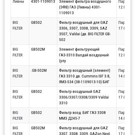
Ливны
4301-1109013
Элемент фильтра воздушного
Партнёр
(ЭФВ) ГАЗ (Ливны) 4301-
12.08.20
1109013
BIG
GB502
Фильтр воздушный для GAZ
Партнёр
FILTER
3306, 3307, 3308, 3309, SAZ
17.08.20
3507, Valdai (дв. BIG FILTER GB-
502
BIG
GB502M
Элемент фильтрующий
Партнёр
FILTER
ГАЗ-3310 Валдай воздушный
12.08.20
(улу
BIG
.GB-502M
Фильтр воздушный (элемент)
Партнёр
FILTER
ГАЗ 3310 дв. Cummins ISF 3.8,
14.08.20
ЯМЗ-534 (38-1109013-10) БИГ
BIG
GB502
Фильтр воздушный GAZ
Партнёр
FILTER
3306/3307/3308/3309 Valdai
17.08.20
3310
BIG
GB502
Фильтр возд. БИГ ГАЗ 3308
Партнёр
FILTER
ММЗ Д245-7
14.08.20
BIG
GB502M
Фильтр воздушный для GAZ
Партнёр
FILTER
3307, 3308, 3309, GAZon Next,
17.08.20