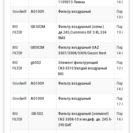
1109013 Ливны
14.08.20
Goodwill
AG1009
Фильтр воздушный
Партнёр
13.08.20
BIG
GB-502M
Фильтр воздушный (элем.)
Партнёр
FILTER
дв.245,Cummins ISF 3.8L,534
13.08.20
ЯМЗ
BIG
GB502M
Фильтр воздушный GAZ
Партнёр
FILTER
3307/3308/3309/Gazon Next
14.08.20
BIG
gb502
Элемент фильтрующий
Партнёр
FILTER
ГАЗ-3310 Валдай воздушный
12.08.20
BIG
Goodwill
AG1009
Фильтр воздушный
Партнёр
14.08.20
Goodwill
AG1009
Фильтр воздушный
Партнёр
17.08.20
BIG
.GB-502
Фильтр воздушный (элемент)
Партнёр
FILTER
ГАЗ 3308-10 и модиф. дв. 245 h-
14.08.20
290 БИГ