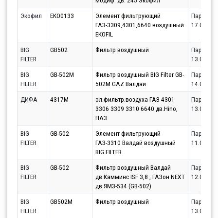
модиф. дв. 245 Экофил
Экофил
EKO0133
Элемент фильтрующий
Партнёр
ГАЗ-3309,4301,6640 воздушный
17.08.20
EKOFIL
BIG
GB502
Фильтр воздушный
Партнёр
FILTER
13.08.20
BIG
GB-502M
Фильтр воздушный BIG Filter GB-
Партнёр
FILTER
502M GAZ Валдай
14.08.20
ДИФА
4317M
эл.фильтр.воздуха ГАЗ-4301
Партнёр
3306 3309 3310 6640 дв.Hino,
13.08.20
ПАЗ
BIG
GB-502
Элемент фильтрующий
Партнёр
FILTER
ГАЗ-3310 Валдай воздушный
11.08.20
BIG FILTER
BIG
GB-502
Фильтр воздушный Валдай
Партнёр
FILTER
дв.Камминс ISF 3,8 , ГАЗон NEXT
12.08.20
дв.ЯМЗ-534 (GB-502)
BIG
GB502M
Фильтр воздушный
Партнёр
FILTER
13.08.20