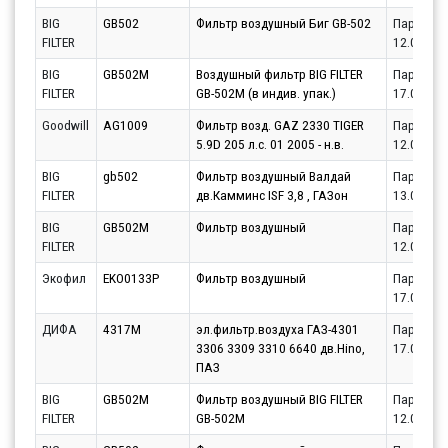
BIG
GB502
Фильтр воздушный Биг GB-502
Партнёр
FILTER
12.08.20
BIG
GB502M
Воздушный фильтр BIG FILTER
Партнёр
FILTER
GB-502M (в индив. упак.)
17.08.20
Goodwill
AG1009
Фильтр возд. GAZ 2330 TIGER
Партнёр
5.9D 205 л.с. 01 2005 - н.в.
12.08.20
BIG
gb502
Фильтр воздушный Валдай
Партнёр
FILTER
дв.Камминс ISF 3,8 , ГАЗон
13.08.20
BIG
GB502M
Фильтр воздушный
Партнёр
FILTER
12.08.20
Экофил
EKO0133P
Фильтр воздушный
Партнёр
17.08.20
ДИФА
4317M
эл.фильтр.воздуха ГАЗ-4301
Партнёр
3306 3309 3310 6640 дв.Hino,
17.08.20
ПАЗ
BIG
GB502M
Фильтр воздушный BIG FILTER
Партнёр
FILTER
GB-502M
12.08.20