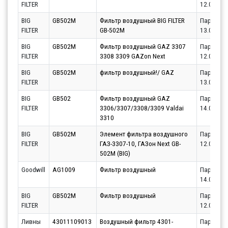
FILTER
12.08.20
BIG
GB502M
Фильтр воздушный BIG FILTER
Партнёр
FILTER
GB-502M
13.08.20
BIG
GB502M
Фильтр воздушный GAZ 3307
Партнёр
FILTER
3308 3309 GAZon Next
12.08.20
BIG
GB502M
фильтр воздушный!/ GAZ
Партнёр
FILTER
13.08.20
BIG
GB502
Фильтр воздушный GAZ
Партнёр
FILTER
3306/3307/3308/3309 Valdai
14.08.20
3310
BIG
GB502M
Элемент фильтра воздушного
Партнёр
FILTER
ГАЗ-3307-10, ГАЗон Next GB-
12.08.20
502M (BIG)
Goodwill
AG1009
Фильтр воздушный
Партнёр
14.08.20
BIG
GB502M
Фильтр воздушный
Партнёр
FILTER
12.08.20
Ливны
43011109013
Воздушный фильтр 4301-
Партнёр