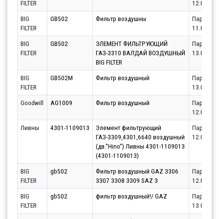
FILTER
12.08.20
BIG
GB502
Фильтр воздушны
Партнёр
FILTER
11.08.20
BIG
GB502
ЭЛЕМЕНТ ФИЛЬТРУЮЩИЙ
Партнёр
FILTER
ГАЗ-3310 ВАЛДАЙ ВОЗДУШНЫЙ
13.08.20
BIG FILTER
BIG
GB502M
Фильтр воздушный
Партнёр
FILTER
13.08.20
Goodwill
AG1009
Фильтр воздушный
Партнёр
12.08.20
Ливны
4301-1109013
Элемент фильтрующий
Партнёр
ГАЗ-3309,4301,6640 воздушный
12.08.20
(дв.''Hino'') Ливны 4301-1109013
(4301-1109013)
BIG
gb502
Фильтр воздушный GAZ 3306
Партнёр
FILTER
3307 3308 3309 SAZ 3
12.08.20
BIG
gb502
фильтр воздушный!/ GAZ
Партнёр
FILTER
13.08.20