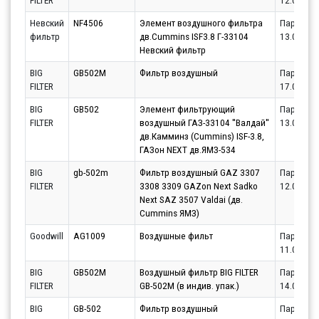
FILTER
12.08.20
Невский
NF4506
Элемент воздушного фильтра
Партнёр
фильтр
дв.Cummins ISF3.8 Г-33104
13.08.20
Невский фильтр
BIG
GB502M
Фильтр воздушный
Партнёр
FILTER
17.08.20
BIG
GB502
Элемент фильтрующий
Партнёр
FILTER
воздушный ГАЗ-33104 ''Валдай''
13.08.20
дв.Камминз (Cummins) ISF-3.8,
ГАЗон NEXT дв.ЯМЗ-534
BIG
gb-502m
Фильтр воздушный GAZ 3307
Партнёр
FILTER
3308 3309 GAZon Next Sadko
12.08.20
Next SAZ 3507 Valdai (дв.
Cummins ЯМЗ)
Goodwill
AG1009
Воздушные фильт
Партнёр
11.08.20
BIG
GB502M
Воздушный фильтр BIG FILTER
Партнёр
FILTER
GB-502M (в индив. упак.)
14.08.20
BIG
GB-502
Фильтр воздушный
Партнёр