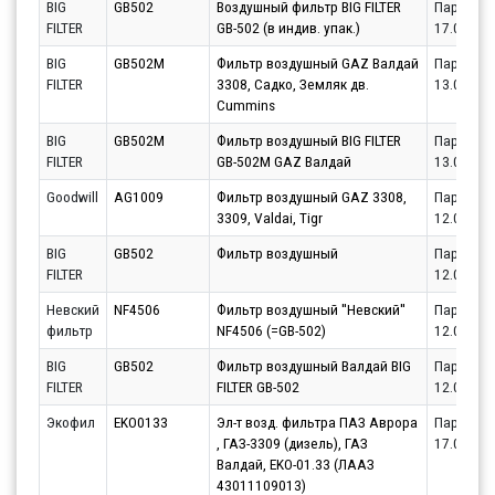
BIG
GB502
Воздушный фильтр BIG FILTER
Партнёр
FILTER
GB-502 (в индив. упак.)
17.08.20
BIG
GB502M
Фильтр воздушный GAZ Валдай
Партнёр
FILTER
3308, Садко, Земляк дв.
13.08.20
Cummins
BIG
GB502M
Фильтр воздушный BIG FILTER
Партнёр
FILTER
GB-502M GAZ Валдай
13.08.20
Goodwill
AG1009
Фильтр воздушный GAZ 3308,
Партнёр
3309, Valdai, Tigr
12.08.20
BIG
GB502
Фильтр воздушный
Партнёр
FILTER
12.08.20
Невский
NF4506
Фильтр воздушный ''Невский''
Партнёр
фильтр
NF4506 (=GB-502)
12.08.20
BIG
GB502
Фильтр воздушный Валдай BIG
Партнёр
FILTER
FILTER GB-502
12.08.20
Экофил
EKO0133
Эл-т возд. фильтра ПАЗ Аврора
Партнёр
, ГАЗ-3309 (дизель), ГАЗ
17.08.20
Валдай, EKO-01.33 (ЛААЗ
43011109013)