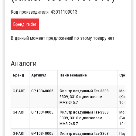
Код производителя: 43011109013
Бренд: raider
В данный момент предложений по этому товару нет
Аналоги
Бренд
Артикул
Наименование
Срок
G-PART
GP.10340005
Фильтр воздушный Газ-3308,
Москва
3309, 3310 с двигателем
(Красног
ММЗ-245.7
10.08.20
G-PART
GP.10340005
Фильтр воздушный Газ-3308,
Москва
3309, 3310 с двигателем
(Балаших
ММЗ-245.7
10.08.20
G-PART
GP.10340005
Фильтр воздушный Газ-3308,
Партнёр