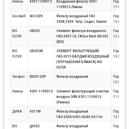
Ливны
43011109013
Воздушный фильтр 4301-
Партнёр
1109013 Ливны
17.08.20
Goodwill
AG1009
Фильтр воздушный ГАЗ
Партнёр
3308,3309. Тигр, Садко, Замля
13.08.20
BIG
GB502
Элемент фильтра воздушного
Партнёр
FILTER
ГАЗ-3307-10, ГАЗон Next GB-502
12.08.20
(BIG)
BIG
GB502M
ЭЛЕМЕНТ ФИЛЬТРУЮЩИЙ
Партнёр
FILTER
ГАЗ-3310 ВАЛДАЙ ВОЗДУШНЫЙ
13.08.20
(УЛУЧШЕННАЯ БУМАГА) BIG
FILTER
Экофил
EKO0133P
Фильтр воздушный
Партнёр
12.08.20
Ливны
4301-1109013
Элемент фильтрующий очистки
Партнёр
воздуха ЭФВ 4301-1109013
11.08.20
(Ливны)
ДИФА
4317M
Фильтр воздушный
Партнёр
ГАЗ-3309/4301/6640 4317m
12.08.20
BIG
gb502
Фильтр воздушный
Партнёр