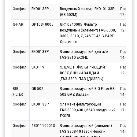
Экофил
EKO0133P
Воздушный фильтр EKO- 01.33P
Партнёр
(GB-502M)
17.08.20
G-PART
GP10340005
GP.10340005_Фильтр
Партнёр
воздушный (элемент) ГАЗ-3308,
12.08.20
3309, 3310, Д-245 EF-45 G-PART
Оригинал
Экофил
EKO0133P
Фильтр воздушный для а/м
Партнёр
ГАЗ-3310 EKOFIL
14.08.20
Экофил
EKO119
ЭЛЕМЕНТ ФИЛЬТРУЮЩИЙ
Партнёр
ВОЗДУШНЫЙ ВАЛДАЙ
12.08.20
,ГАЗ-3309, ПАЗ (ДИЗЕЛЬ)
BIG
GB-502
Фильтр воздушный BIG Filter GB-
Партнёр
FILTER
502 GAZ Валдай
14.08.20
Экофил
EKO0133P
Элемент фильтрующий
Партнёр
ГАЗ-3309,4301,6640 воздушный
17.08.20
EKOFIL
Экофил
43011109013
Фильтр воздушный (элемент)
Партнёр
ГАЗ 3308-10 Газон Некст и
14.08.20