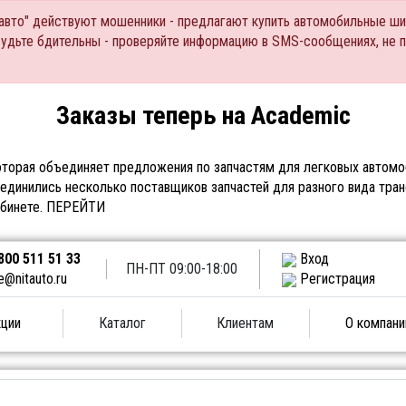
Тавто" действуют мошенники - предлагают купить автомобильные ши
Будьте бдительны - проверяйте информацию в SMS-сообщениях, не 
Заказы теперь на Academic
торая объединяет предложения по запчастям для легковых автомоб
единились несколько поставщиков запчастей для разного вида тран
абинете.
ПЕРЕЙТИ
800 511 51 33
Вход
ПН-ПТ 09:00-18:00
e@nitauto.ru
Регистрация
ции
Каталог
Клиентам
О компани